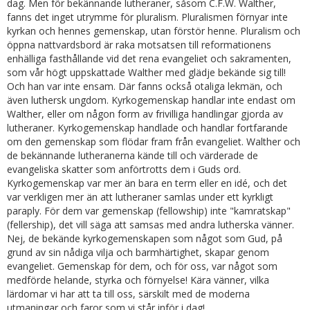
dag. Men för bekännande lutheraner, såsom C.F.W. Walther,
fanns det inget utrymme för pluralism. Pluralismen förnyar inte
kyrkan och hennes gemenskap, utan förstör henne. Pluralism och
öppna nattvardsbord är raka motsatsen till reformationens
enhälliga fasthållande vid det rena evangeliet och sakramenten,
som vår högt uppskattade Walther med glädje bekände sig till!
Och han var inte ensam. Där fanns också otaliga lekmän, och
även luthersk ungdom. Kyrkogemenskap handlar inte endast om
Walther, eller om någon form av frivilliga handlingar gjorda av
lutheraner. Kyrkogemenskap handlade och handlar fortfarande
om den gemenskap som flödar fram från evangeliet. Walther och
de bekännande lutheranerna kände till och värderade de
evangeliska skatter som anförtrotts dem i Guds ord.
Kyrkogemenskap var mer än bara en term eller en idé, och det
var verkligen mer än att lutheraner samlas under ett kyrkligt
paraply. För dem var gemenskap (fellowship) inte "kamratskap"
(fellership), det vill säga att samsas med andra lutherska vänner.
Nej, de bekände kyrkogemenskapen som något som Gud, på
grund av sin nådiga vilja och barmhärtighet, skapar genom
evangeliet. Gemenskap för dem, och för oss, var något som
medförde helande, styrka och förnyelse! Kära vänner, vilka
lärdomar vi har att ta till oss, särskilt med de moderna
utmaningar och faror som vi står inför i dag!