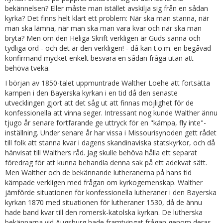
bekännelsen? Eller måste man istället avskilja sig från en sådan
kyrka? Det finns helt klart ett problem: När ska man stanna, när
man ska lämna, när man ska man vara kvar och när ska man
bryta? Men om den Heliga Skrift verkligen är Guds sanna och
tydliga ord - och det är den verkligen! - då kan t.o.m. en begåvad
konfirmand mycket enkelt besvara en sådan fråga utan att
behöva tveka.
I början av 1850-talet uppmuntrade Walther Loehe att fortsätta
kampen i den Bayerska kyrkan i en tid då den senaste
utvecklingen gjort att det såg ut att finnas möjlighet för de
konfessionella att vinna seger. Intressant nog kunde Walther ännu
tjugo år senare fortfarande ge uttryck för en "kämpa, fly inte"-
inställning. Under senare år har vissa i Missourisynoden gett rådet
till folk att stanna kvar i dagens skandinaviska statskyrkor, och då
hänvisat till Walthers råd. Jag skulle behöva hålla ett separat
föredrag för att kunna behandla denna sak på ett adekvat sätt.
Men Walther och de bekännande lutheranerna på hans tid
kämpade verkligen med frågan om kyrkogemenskap. Walther
jämförde situationen för konfessionella lutheraner i den Bayerska
kyrkan 1870 med situationen för lutheraner 1530, då de ännu
hade band kvar till den romersk-katolska kyrkan. De lutherska
bekännarna vid Augsburg hade framtvingat frågan genom deras