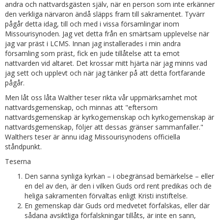
andra och nattvardsgästen själv, när en person som inte erkänner
den verkliga närvaron ändå släpps fram till sakramentet. Tyvärr
pågår detta idag, till och med i vissa församlingar inom
Missourisynoden. Jag vet detta från en smärtsam upplevelse när
jag var präst i LCMS. Innan jag installerades i min andra
församling som präst, fick en jude tillåtelse att ta emot
nattvarden vid altaret. Det krossar mitt hjärta när jag minns vad
jag sett och upplevt och när jag tänker på att detta fortfarande
pågår.
Men låt oss låta Walther teser rikta vår uppmärksamhet mot
nattvardsgemenskap, och minnas att "eftersom
nattvardsgemenskap är kyrkogemenskap och kyrkogemenskap är
nattvardsgemenskap, följer att dessas gränser sammanfaller."
Walthers teser är ännu idag Missourisynodens officiella
ståndpunkt.
Teserna
Den sanna synliga kyrkan – i obegränsad bemärkelse – eller
en del av den, är den i vilken Guds ord rent predikas och de
heliga sakramenten förvaltas enligt Kristi instiftelse.
En gemenskap där Guds ord medvetet förfalskas, eller där
sådana avsiktliga förfalskningar tillåts, är inte en sann,