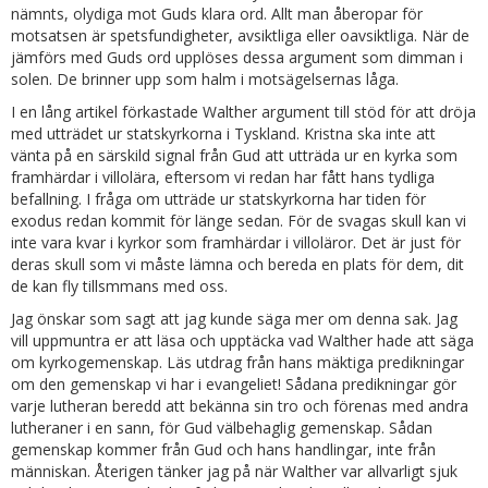
nämnts, olydiga mot Guds klara ord. Allt man åberopar för
motsatsen är spetsfundigheter, avsiktliga eller oavsiktliga. När de
jämförs med Guds ord upplöses dessa argument som dimman i
solen. De brinner upp som halm i motsägelsernas låga.
I en lång artikel förkastade Walther argument till stöd för att dröja
med utträdet ur statskyrkorna i Tyskland. Kristna ska inte att
vänta på en särskild signal från Gud att utträda ur en kyrka som
framhärdar i villolära, eftersom vi redan har fått hans tydliga
befallning. I fråga om utträde ur statskyrkorna har tiden för
exodus redan kommit för länge sedan. För de svagas skull kan vi
inte vara kvar i kyrkor som framhärdar i villoläror. Det är just för
deras skull som vi måste lämna och bereda en plats för dem, dit
de kan fly tillsmmans med oss.
Jag önskar som sagt att jag kunde säga mer om denna sak. Jag
vill uppmuntra er att läsa och upptäcka vad Walther hade att säga
om kyrkogemenskap. Läs utdrag från hans mäktiga predikningar
om den gemenskap vi har i evangeliet! Sådana predikningar gör
varje lutheran beredd att bekänna sin tro och förenas med andra
lutheraner i en sann, för Gud välbehaglig gemenskap. Sådan
gemenskap kommer från Gud och hans handlingar, inte från
människan. Återigen tänker jag på när Walther var allvarligt sjuk