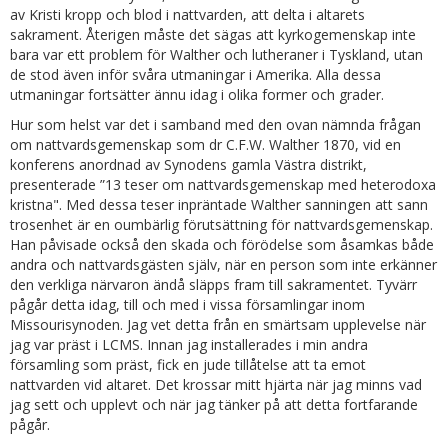
av Kristi kropp och blod i nattvarden, att delta i altarets
sakrament. Återigen måste det sägas att kyrkogemenskap inte
bara var ett problem för Walther och lutheraner i Tyskland, utan
de stod även inför svåra utmaningar i Amerika. Alla dessa
utmaningar fortsätter ännu idag i olika former och grader.
Hur som helst var det i samband med den ovan nämnda frågan
om nattvardsgemenskap som dr C.F.W. Walther 1870, vid en
konferens anordnad av Synodens gamla Västra distrikt,
presenterade ”13 teser om nattvardsgemenskap med heterodoxa
kristna". Med dessa teser inpräntade Walther sanningen att sann
trosenhet är en oumbärlig förutsättning för nattvardsgemenskap.
Han påvisade också den skada och förödelse som åsamkas både
andra och nattvardsgästen själv, när en person som inte erkänner
den verkliga närvaron ändå släpps fram till sakramentet. Tyvärr
pågår detta idag, till och med i vissa församlingar inom
Missourisynoden. Jag vet detta från en smärtsam upplevelse när
jag var präst i LCMS. Innan jag installerades i min andra
församling som präst, fick en jude tillåtelse att ta emot
nattvarden vid altaret. Det krossar mitt hjärta när jag minns vad
jag sett och upplevt och när jag tänker på att detta fortfarande
pågår.