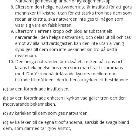
Nattvardsgemenskap är därför kyrkogemenskap.
Eftersom den heliga nattvarden inte är instiftad för att göra
människor till kristna, utan för att stärka tron hos dem som
redan är kristna, ska nattvarden inte ges till någon som
visar sig vara en falsk kristen.
Eftersom Herrrens kropp och blod är substantiellt
närvarande i den heliga nattvarden, och delas ut till och tas
emot av alla nattvardsgäster, kan den inte utan allvarlig
synd ges till dem som inte bekänner sin tro på detta
mysterium.
Den heliga nattvarden är också ett tecken på trons och
lärans bekännelse hos dem som man firar tillsammans
med. Därför innebär irrlärande kyrkors medlemmars
tillträde till måltiden i den lutherska kyrkan ett bestridande
(a) av den förordnade instiftelsen,
(b) av den förordnade enheten i kyrkan vad gäller tron och den
motsvarande bekännelsen,
(c) av kärleken till dem som ges nattvarden,
(d) av kärleken till de egna trosfränderna, särskilt de svaga bland
dem, som därmed tar grov anstöt,