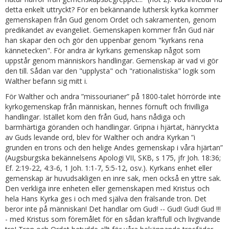
detta enkelt uttryckt? För en bekännande luthersk kyrka kommer
gemenskapen från Gud genom Ordet och sakramenten, genom
predikandet av evangeliet. Gemenskapen kommer från Gud när
han skapar den och gör den uppenbar genom "kyrkans rena
kännetecken". För andra är kyrkans gemenskap något som
uppstår genom människors handlingar. Gemenskap är vad vi gör
den till. Sådan var den "upplysta" och "rationalistiska" logik som
Walther befann sig mitt i.
För Walther och andra ”missourianer” på 1800-talet hörrörde inte
kyrkogemenskap från människan, hennes förnuft och frivilliga
handlingar. Istället kom den från Gud, hans nådiga och
barmhärtiga göranden och handlingar. Gripna i hjärtat, hänryckta
av Guds levande ord, blev för Walther och andra Kyrkan ”i
grunden en trons och den helige Andes gemenskap i våra hjärtan”
(Augsburgska bekännelsens Apologi VII, SKB, s 175, jfr Joh. 18:36;
Ef. 2:19-22, 4:3-6, 1 Joh. 1:1-7, 5:5-12, osv.). Kyrkans enhet eller
gemenskap är huvudsakligen en inre sak, men också en yttre sak.
Den verkliga inre enheten eller gemenskapen med Kristus och
hela Hans Kyrka ges i och med själva den frälsande tron. Det
beror inte på människan! Det handlar om Gud! -- Gud! Gud! Gud !!!
- med Kristus som föremålet för en sådan kraftfull och livgivande