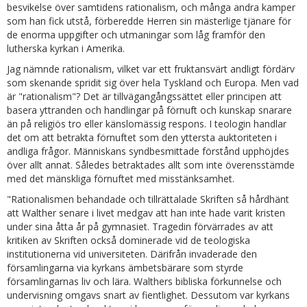
besvikelse över samtidens rationalism, och många andra kamper
som han fick utstå, förberedde Herren sin mästerlige tjänare för
de enorma uppgifter och utmaningar som låg framför den
lutherska kyrkan i Amerika.
Jag nämnde rationalism, vilket var ett fruktansvärt andligt fördärv
som skenande spridit sig över hela Tyskland och Europa. Men vad
är "rationalism"? Det är tillvägangångssättet eller principen att
basera yttranden och handlingar på förnuft och kunskap snarare
än på religiös tro eller känslomässig respons. I teologin handlar
det om att betrakta förnuftet som den yttersta auktoriteten i
andliga frågor. Människans syndbesmittade förstånd upphöjdes
över allt annat. Således betraktades allt som inte överensstämde
med det mänskliga förnuftet med misstänksamhet.
"Rationalismen behandade och tillrättalade Skriften så hårdhänt
att Walther senare i livet medgav att han inte hade varit kristen
under sina åtta år på gymnasiet. Tragedin förvärrades av att
kritiken av Skriften också dominerade vid de teologiska
institutionerna vid universiteten. Därifrån invaderade den
församlingarna via kyrkans ämbetsbärare som styrde
församlingarnas liv och lära. Walthers bibliska förkunnelse och
undervisning omgavs snart av fientlighet. Dessutom var kyrkans