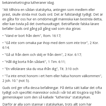
bekännelsetrogna lutheraner idag.
"Att tillhöra en sådan statskyrka, antingen som medlem eller
präst, skulle strida mot Guds ord. Det är fullständigt tydligt. Det är
en gåta för oss hur en omdömesgill människa kan bestrida detta,
eller kan tvivla på det överhuvudtaget. Beträffande falska lärare
befaller Guds ord gång på gång vad som ska göras:
• "Vänd er bort från dem", Rom. 16:17;
• "Gå inte som omaka par ihop med dem som inte tror", 2 Kor.
6:14;
• "Gå ut från dem och skilj er från dem", 2 Kor. 6:17;
• "Håll dig borta från sådant", 1 Tim. 6:11;
• "En villolärare ska du visa ifrån dig", Tit. 3:10 och
• "Ta inte emot honom i ert hem eller hälsa honom välkommen",
2 Joh. 10." (not 5).
Guds ord ger ofta dessa befallningar. På detta sätt kallar det ofta
tydligt och specifikt människor också i vår tid att lösgöra sig från
gemenskaper som den så kallade "lutherska" statskyrkan.
Därför är alla som stannar i statskyrkan, trots allt som här