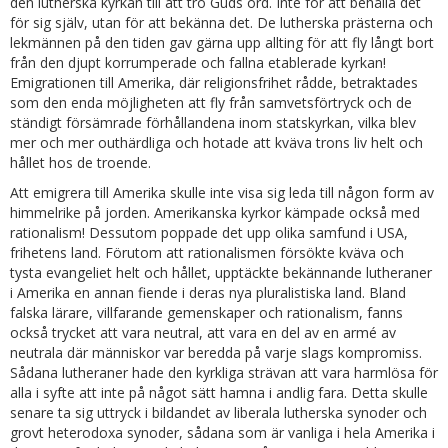
den lutherska kyrkan till att tro Guds ord. Inte för att behålla det
för sig själv, utan för att bekänna det. De lutherska prästerna och
lekmännen på den tiden gav gärna upp allting för att fly långt bort
från den djupt korrumperade och fallna etablerade kyrkan!
Emigrationen till Amerika, där religionsfrihet rådde, betraktades
som den enda möjligheten att fly från samvetsförtryck och de
ständigt försämrade förhållandena inom statskyrkan, vilka blev
mer och mer outhärdliga och hotade att kväva trons liv helt och
hållet hos de troende.
Att emigrera till Amerika skulle inte visa sig leda till någon form av
himmelrike på jorden. Amerikanska kyrkor kämpade också med
rationalism! Dessutom poppade det upp olika samfund i USA,
frihetens land. Förutom att rationalismen försökte kväva och
tysta evangeliet helt och hållet, upptäckte bekännande lutheraner
i Amerika en annan fiende i deras nya pluralistiska land. Bland
falska lärare, villfarande gemenskaper och rationalism, fanns
också trycket att vara neutral, att vara en del av en armé av
neutrala där människor var beredda på varje slags kompromiss.
Sådana lutheraner hade den kyrkliga strävan att vara harmlösa för
alla i syfte att inte på något sätt hamna i andlig fara. Detta skulle
senare ta sig uttryck i bildandet av liberala lutherska synoder och
grovt heterodoxa synoder, sådana som är vanliga i hela Amerika i