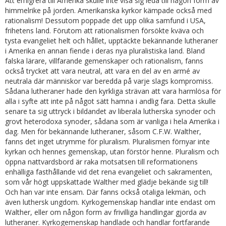
Att emigrera till Amerika skulle inte visa sig leda till någon form av
himmelrike på jorden. Amerikanska kyrkor kämpade också med
rationalism! Dessutom poppade det upp olika samfund i USA,
frihetens land. Förutom att rationalismen försökte kväva och
tysta evangeliet helt och hållet, upptäckte bekännande lutheraner
i Amerika en annan fiende i deras nya pluralistiska land. Bland
falska lärare, villfarande gemenskaper och rationalism, fanns
också trycket att vara neutral, att vara en del av en armé av
neutrala där människor var beredda på varje slags kompromiss.
Sådana lutheraner hade den kyrkliga strävan att vara harmlösa för
alla i syfte att inte på något sätt hamna i andlig fara. Detta skulle
senare ta sig uttryck i bildandet av liberala lutherska synoder och
grovt heterodoxa synoder, sådana som är vanliga i hela Amerika i
dag. Men för bekännande lutheraner, såsom C.F.W. Walther,
fanns det inget utrymme för pluralism. Pluralismen förnyar inte
kyrkan och hennes gemenskap, utan förstör henne. Pluralism och
öppna nattvardsbord är raka motsatsen till reformationens
enhälliga fasthållande vid det rena evangeliet och sakramenten,
som vår högt uppskattade Walther med glädje bekände sig till!
Och han var inte ensam. Där fanns också otaliga lekmän, och
även luthersk ungdom. Kyrkogemenskap handlar inte endast om
Walther, eller om någon form av frivilliga handlingar gjorda av
lutheraner. Kyrkogemenskap handlade och handlar fortfarande