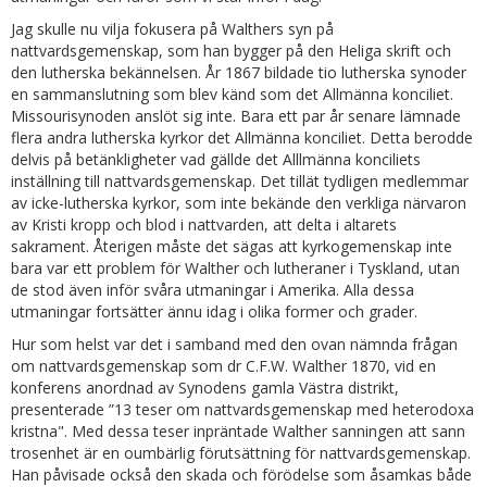
Jag skulle nu vilja fokusera på Walthers syn på
nattvardsgemenskap, som han bygger på den Heliga skrift och
den lutherska bekännelsen. År 1867 bildade tio lutherska synoder
en sammanslutning som blev känd som det Allmänna konciliet.
Missourisynoden anslöt sig inte. Bara ett par år senare lämnade
flera andra lutherska kyrkor det Allmänna konciliet. Detta berodde
delvis på betänkligheter vad gällde det Alllmänna konciliets
inställning till nattvardsgemenskap. Det tillät tydligen medlemmar
av icke-lutherska kyrkor, som inte bekände den verkliga närvaron
av Kristi kropp och blod i nattvarden, att delta i altarets
sakrament. Återigen måste det sägas att kyrkogemenskap inte
bara var ett problem för Walther och lutheraner i Tyskland, utan
de stod även inför svåra utmaningar i Amerika. Alla dessa
utmaningar fortsätter ännu idag i olika former och grader.
Hur som helst var det i samband med den ovan nämnda frågan
om nattvardsgemenskap som dr C.F.W. Walther 1870, vid en
konferens anordnad av Synodens gamla Västra distrikt,
presenterade ”13 teser om nattvardsgemenskap med heterodoxa
kristna". Med dessa teser inpräntade Walther sanningen att sann
trosenhet är en oumbärlig förutsättning för nattvardsgemenskap.
Han påvisade också den skada och förödelse som åsamkas både