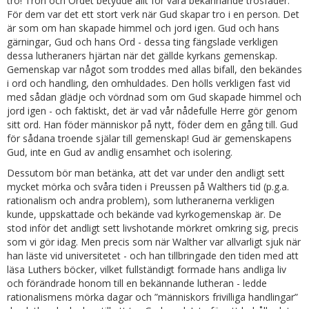
tro! Tron och Ordet betydde allt för våra bekännande trosfäder.
För dem var det ett stort verk när Gud skapar tro i en person. Det
är som om han skapade himmel och jord igen. Gud och hans
gärningar, Gud och hans Ord - dessa ting fängslade verkligen
dessa lutheraners hjärtan när det gällde kyrkans gemenskap.
Gemenskap var något som troddes med allas bifall, den bekändes
i ord och handling, den omhuldades. Den hölls verkligen fast vid
med sådan glädje och vördnad som om Gud skapade himmel och
jord igen - och faktiskt, det är vad vår nådefulle Herre gör genom
sitt ord. Han föder människor på nytt, föder dem en gång till. Gud
för sådana troende själar till gemenskap! Gud är gemenskapens
Gud, inte en Gud av andlig ensamhet och isolering.
Dessutom bör man betänka, att det var under den andligt sett
mycket mörka och svåra tiden i Preussen på Walthers tid (p.g.a.
rationalism och andra problem), som lutheranerna verkligen
kunde, uppskattade och bekände vad kyrkogemenskap är. De
stod inför det andligt sett livshotande mörkret omkring sig, precis
som vi gör idag. Men precis som när Walther var allvarligt sjuk när
han läste vid universitetet - och han tillbringade den tiden med att
läsa Luthers böcker, vilket fullständigt formade hans andliga liv
och förändrade honom till en bekännande lutheran - ledde
rationalismens mörka dagar och ”människors frivilliga handlingar”