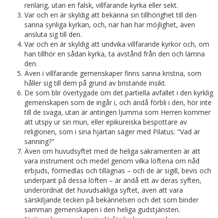
renlärig, utan en falsk, villfarande kyrka eller sekt.
Var och en är skyldig att bekänna sin tillhörighet till den
sanna synliga kyrkan, och, när han har möjlighet, även
ansluta sig till den.
Var och en är skyldig att undvika villfarande kyrkor och, om
han tillhör en sådan kyrka, ta avstånd från den och lämna
den.
Även i villfarande gemenskaper finns sanna kristna, som
håller sig till dem på grund av bristande insikt.
De som blir övertygade om det partiella avfallet i den kyrklig
gemenskapen som de ingår i, och ändå förbli i den, hör inte
till de svaga, utan är antingen ljumma som Herren kommer
att utspy ur sin mun, eller epikureiska bespottare av
religionen, som i sina hjärtan säger med Pilatus: "Vad är
sanning?"
Även om huvudsyftet med de heliga sakramenten är att
vara instrument och medel genom vilka löftena om nåd
erbjuds, förmedlas och tillägnas – och de är sigill, bevis och
underpant på dessa löften – är ändå ett av deras syften,
underordnat det huvudsakliga syftet, även att vara
särskiljande tecken på bekännelsen och det som binder
samman gemenskapen i den heliga gudstjänsten.