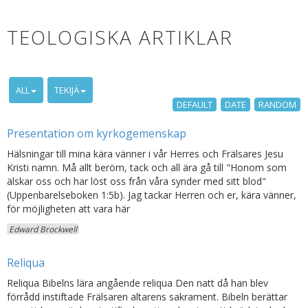
TEOLOGISKA ARTIKLAR
ALL
TEKIJÄ
DEFAULT
DATE
RANDOM
Presentation om kyrkogemenskap
Hälsningar till mina kära vänner i vår Herres och Frälsares Jesu
Kristi namn. Må allt beröm, tack och all ära gå till "Honom som
älskar oss och har löst oss från våra synder med sitt blod"
(Uppenbarelseboken 1:5b). Jag tackar Herren och er, kära vänner,
för möjligheten att vara här
Edward Brockwell
Reliqua
Reliqua Bibelns lära angående reliqua Den natt då han blev
förrådd instiftade Frälsaren altarens sakrament. Bibeln berättar