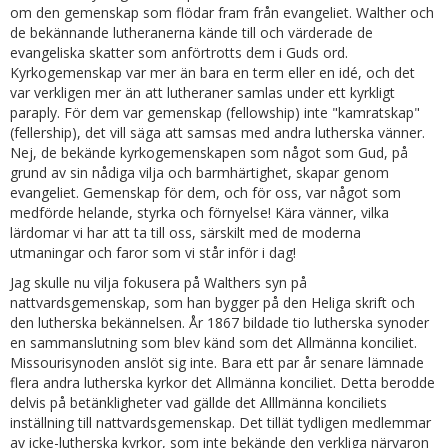
om den gemenskap som flödar fram från evangeliet. Walther och
de bekännande lutheranerna kände till och värderade de
evangeliska skatter som anförtrotts dem i Guds ord.
Kyrkogemenskap var mer än bara en term eller en idé, och det
var verkligen mer än att lutheraner samlas under ett kyrkligt
paraply. För dem var gemenskap (fellowship) inte "kamratskap"
(fellership), det vill säga att samsas med andra lutherska vänner.
Nej, de bekände kyrkogemenskapen som något som Gud, på
grund av sin nådiga vilja och barmhärtighet, skapar genom
evangeliet. Gemenskap för dem, och för oss, var något som
medförde helande, styrka och förnyelse! Kära vänner, vilka
lärdomar vi har att ta till oss, särskilt med de moderna
utmaningar och faror som vi står inför i dag!
Jag skulle nu vilja fokusera på Walthers syn på
nattvardsgemenskap, som han bygger på den Heliga skrift och
den lutherska bekännelsen. År 1867 bildade tio lutherska synoder
en sammanslutning som blev känd som det Allmänna konciliet.
Missourisynoden anslöt sig inte. Bara ett par år senare lämnade
flera andra lutherska kyrkor det Allmänna konciliet. Detta berodde
delvis på betänkligheter vad gällde det Alllmänna konciliets
inställning till nattvardsgemenskap. Det tillät tydligen medlemmar
av icke-lutherska kyrkor, som inte bekände den verkliga närvaron