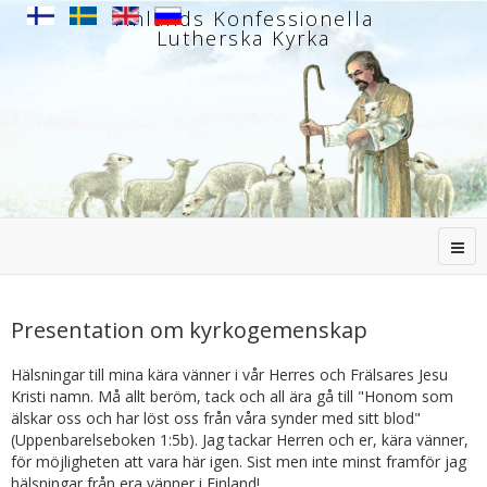
Finlands Konfessionella
Lutherska Kyrka
Presentation om kyrkogemenskap
Hälsningar till mina kära vänner i vår Herres och Frälsares Jesu
Kristi namn. Må allt beröm, tack och all ära gå till "Honom som
älskar oss och har löst oss från våra synder med sitt blod"
(Uppenbarelseboken 1:5b). Jag tackar Herren och er, kära vänner,
för möjligheten att vara här igen. Sist men inte minst framför jag
hälsningar från era vänner i Finland!