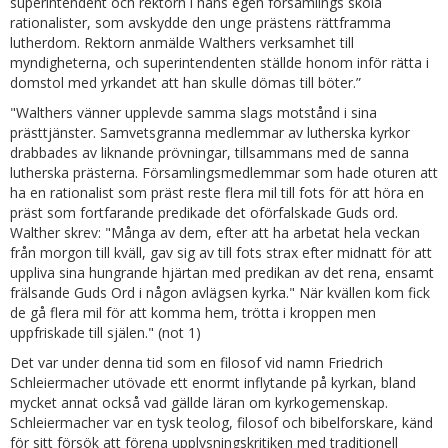
superintendent och rektorn i hans egen församlings skola
rationalister, som avskydde den unge prästens rättframma
lutherdom. Rektorn anmälde Walthers verksamhet till
myndigheterna, och superintendenten ställde honom inför rätta i
domstol med yrkandet att han skulle dömas till böter.”
"Walthers vänner upplevde samma slags motstånd i sina
prästtjänster. Samvetsgranna medlemmar av lutherska kyrkor
drabbades av liknande prövningar, tillsammans med de sanna
lutherska prästerna. Församlingsmedlemmar som hade oturen att
ha en rationalist som präst reste flera mil till fots för att höra en
präst som fortfarande predikade det oförfalskade Guds ord.
Walther skrev: "Många av dem, efter att ha arbetat hela veckan
från morgon till kväll, gav sig av till fots strax efter midnatt för att
uppliva sina hungrande hjärtan med predikan av det rena, ensamt
frälsande Guds Ord i någon avlägsen kyrka." När kvällen kom fick
de gå flera mil för att komma hem, trötta i kroppen men
uppfriskade till själen." (not 1)
Det var under denna tid som en filosof vid namn Friedrich
Schleiermacher utövade ett enormt inflytande på kyrkan, bland
mycket annat också vad gällde läran om kyrkogemenskap.
Schleiermacher var en tysk teolog, filosof och bibelforskare, känd
för sitt försök att förena upplysningskritiken med traditionell