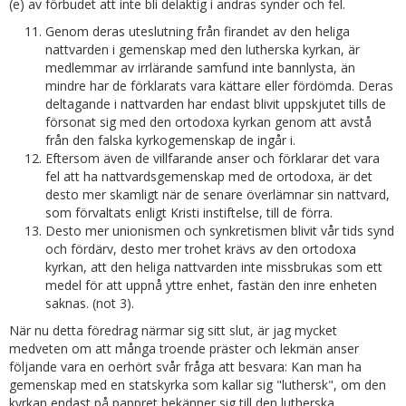
(e) av förbudet att inte bli delaktig i andras synder och fel.
Genom deras uteslutning från firandet av den heliga
nattvarden i gemenskap med den lutherska kyrkan, är
medlemmar av irrlärande samfund inte bannlysta, än
mindre har de förklarats vara kättare eller fördömda. Deras
deltagande i nattvarden har endast blivit uppskjutet tills de
försonat sig med den ortodoxa kyrkan genom att avstå
från den falska kyrkogemenskap de ingår i.
Eftersom även de villfarande anser och förklarar det vara
fel att ha nattvardsgemenskap med de ortodoxa, är det
desto mer skamligt när de senare överlämnar sin nattvard,
som förvaltats enligt Kristi instiftelse, till de förra.
Desto mer unionismen och synkretismen blivit vår tids synd
och fördärv, desto mer trohet krävs av den ortodoxa
kyrkan, att den heliga nattvarden inte missbrukas som ett
medel för att uppnå yttre enhet, fastän den inre enheten
saknas. (not 3).
När nu detta föredrag närmar sig sitt slut, är jag mycket
medveten om att många troende präster och lekmän anser
följande vara en oerhört svår fråga att besvara: Kan man ha
gemenskap med en statskyrka som kallar sig "luthersk", om den
kyrkan endast på pappret bekänner sig till den lutherska