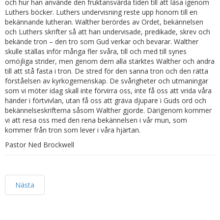
och hur han använde den fruktansvärda tiden till att läsa igenom
Luthers böcker. Luthers undervisning reste upp honom till en
bekännande lutheran. Walther berördes av Ordet, bekännelsen
och Luthers skrifter så att han undervisade, predikade, skrev och
bekände tron – den tro som Gud verkar och bevarar. Walther
skulle ställas inför många fler svåra, till och med till synes
omöjliga strider, men genom dem alla stärktes Walther och andra
till att stå fasta i tron. De stred för den sanna tron och den rätta
förståelsen av kyrkogemenskap. De svårigheter och utmaningar
som vi möter idag skall inte förvirra oss, inte få oss att vrida våra
händer i förtvivlan, utan få oss att gräva djupare i Guds ord och
bekännelseskrifterna såsom Walther gjorde. Därigenom kommer
vi att resa oss med den rena bekännelsen i vår mun, som
kommer från tron som lever i våra hjärtan.
Pastor Ned Brockwell
Nästa