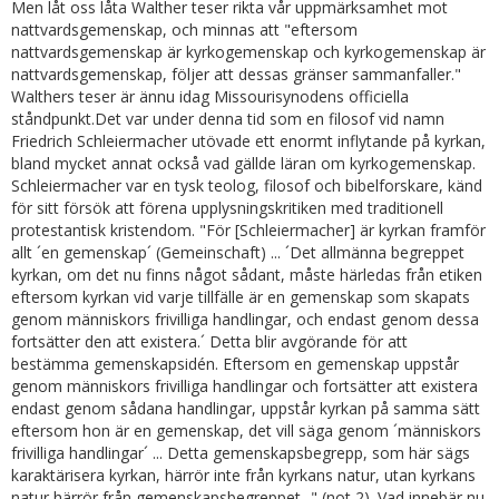
Men låt oss låta Walther teser rikta vår uppmärksamhet mot
nattvardsgemenskap, och minnas att "eftersom
nattvardsgemenskap är kyrkogemenskap och kyrkogemenskap är
nattvardsgemenskap, följer att dessas gränser sammanfaller."
Walthers teser är ännu idag Missourisynodens officiella
ståndpunkt.Det var under denna tid som en filosof vid namn
Friedrich Schleiermacher utövade ett enormt inflytande på kyrkan,
bland mycket annat också vad gällde läran om kyrkogemenskap.
Schleiermacher var en tysk teolog, filosof och bibelforskare, känd
för sitt försök att förena upplysningskritiken med traditionell
protestantisk kristendom. "För [Schleiermacher] är kyrkan framför
allt ´en gemenskap´ (Gemeinschaft) ... ´Det allmänna begreppet
kyrkan, om det nu finns något sådant, måste härledas från etiken
eftersom kyrkan vid varje tillfälle är en gemenskap som skapats
genom människors frivilliga handlingar, och endast genom dessa
fortsätter den att existera.´ Detta blir avgörande för att
bestämma gemenskapsidén. Eftersom en gemenskap uppstår
genom människors frivilliga handlingar och fortsätter att existera
endast genom sådana handlingar, uppstår kyrkan på samma sätt
eftersom hon är en gemenskap, det vill säga genom ´människors
frivilliga handlingar´ ... Detta gemenskapsbegrepp, som här sägs
karaktärisera kyrkan, härrör inte från kyrkans natur, utan kyrkans
natur härrör från gemenskapsbegreppet..." (not 2). Vad innebär nu