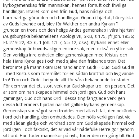
kyrkogemenskap från människan, hennes förnuft och frivilliga
handlingar. Istället kom den från Gud, hans nådiga och
barmhärtiga göranden och handlingar. Gripna i hjärtat, hänryckta
av Guds levande ord, blev för Walther och andra Kyrkan ”i
grunden en trons och den helige Andes gemenskap i våra hjärtan”
(Augsburgska bekännelsens Apologi VII, SKB, s 175, jfr Joh. 18:36;
Ef. 2:19-22, 4:3-6, 1 Joh. 1:1-7, 5:5-12, osv.). Kyrkans enhet eller
gemenskap är huvudsakligen en inre sak, men också en yttre sak.
Den verkliga inre enheten eller gemenskapen med Kristus och
hela Hans Kyrka ges i och med själva den frälsande tron. Det
beror inte på människan! Det handlar om Gud! -- Gud! Gud! Gud !!!
- med Kristus som föremålet för en sådan kraftfull och livgivande
tro! Tron och Ordet betydde allt för våra bekännande trosfäder.
För dem var det ett stort verk när Gud skapar tro i en person. Det
är som om han skapade himmel och jord igen. Gud och hans
gärningar, Gud och hans Ord - dessa ting fängslade verkligen
dessa lutheraners hjärtan när det gällde kyrkans gemenskap.
Gemenskap var något som troddes med allas bifall, den bekändes
i ord och handling, den omhuldades. Den hölls verkligen fast vid
med sådan glädje och vördnad som om Gud skapade himmel och
jord igen - och faktiskt, det är vad vår nådefulle Herre gör genom
sitt ord. Han föder människor på nytt, föder dem en gång till. Gud