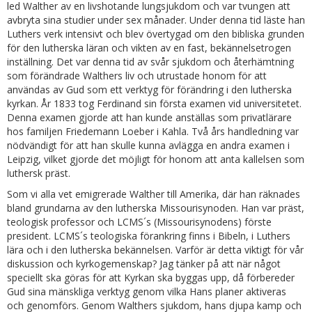
led Walther av en livshotande lungsjukdom och var tvungen att
avbryta sina studier under sex månader. Under denna tid läste han
Luthers verk intensivt och blev övertygad om den bibliska grunden
för den lutherska läran och vikten av en fast, bekännelsetrogen
inställning. Det var denna tid av svår sjukdom och återhämtning
som förändrade Walthers liv och utrustade honom för att
användas av Gud som ett verktyg för förändring i den lutherska
kyrkan. År 1833 tog Ferdinand sin första examen vid universitetet.
Denna examen gjorde att han kunde anställas som privatlärare
hos familjen Friedemann Loeber i Kahla. Två års handledning var
nödvändigt för att han skulle kunna avlägga en andra examen i
Leipzig, vilket gjorde det möjligt för honom att anta kallelsen som
luthersk präst.
Som vi alla vet emigrerade Walther till Amerika, där han räknades
bland grundarna av den lutherska Missourisynoden. Han var präst,
teologisk professor och LCMS´s (Missourisynodens) förste
president. LCMS´s teologiska förankring finns i Bibeln, i Luthers
lära och i den lutherska bekännelsen. Varför är detta viktigt för vår
diskussion och kyrkogemenskap? Jag tänker på att när något
speciellt ska göras för att Kyrkan ska byggas upp, då förbereder
Gud sina mänskliga verktyg genom vilka Hans planer aktiveras
och genomförs. Genom Walthers sjukdom, hans djupa kamp och