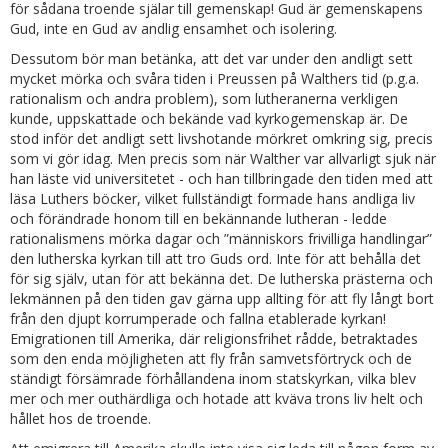
för sådana troende själar till gemenskap! Gud är gemenskapens
Gud, inte en Gud av andlig ensamhet och isolering.
Dessutom bör man betänka, att det var under den andligt sett
mycket mörka och svåra tiden i Preussen på Walthers tid (p.g.a.
rationalism och andra problem), som lutheranerna verkligen
kunde, uppskattade och bekände vad kyrkogemenskap är. De
stod inför det andligt sett livshotande mörkret omkring sig, precis
som vi gör idag. Men precis som när Walther var allvarligt sjuk när
han läste vid universitetet - och han tillbringade den tiden med att
läsa Luthers böcker, vilket fullständigt formade hans andliga liv
och förändrade honom till en bekännande lutheran - ledde
rationalismens mörka dagar och ”människors frivilliga handlingar”
den lutherska kyrkan till att tro Guds ord. Inte för att behålla det
för sig själv, utan för att bekänna det. De lutherska prästerna och
lekmännen på den tiden gav gärna upp allting för att fly långt bort
från den djupt korrumperade och fallna etablerade kyrkan!
Emigrationen till Amerika, där religionsfrihet rådde, betraktades
som den enda möjligheten att fly från samvetsförtryck och de
ständigt försämrade förhållandena inom statskyrkan, vilka blev
mer och mer outhärdliga och hotade att kväva trons liv helt och
hållet hos de troende.