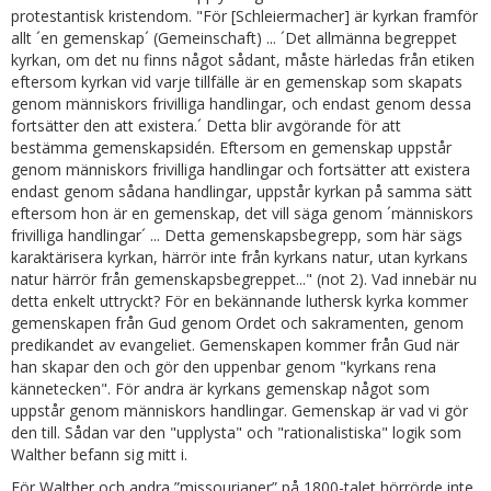
protestantisk kristendom. "För [Schleiermacher] är kyrkan framför
allt ´en gemenskap´ (Gemeinschaft) ... ´Det allmänna begreppet
kyrkan, om det nu finns något sådant, måste härledas från etiken
eftersom kyrkan vid varje tillfälle är en gemenskap som skapats
genom människors frivilliga handlingar, och endast genom dessa
fortsätter den att existera.´ Detta blir avgörande för att
bestämma gemenskapsidén. Eftersom en gemenskap uppstår
genom människors frivilliga handlingar och fortsätter att existera
endast genom sådana handlingar, uppstår kyrkan på samma sätt
eftersom hon är en gemenskap, det vill säga genom ´människors
frivilliga handlingar´ ... Detta gemenskapsbegrepp, som här sägs
karaktärisera kyrkan, härrör inte från kyrkans natur, utan kyrkans
natur härrör från gemenskapsbegreppet..." (not 2). Vad innebär nu
detta enkelt uttryckt? För en bekännande luthersk kyrka kommer
gemenskapen från Gud genom Ordet och sakramenten, genom
predikandet av evangeliet. Gemenskapen kommer från Gud när
han skapar den och gör den uppenbar genom "kyrkans rena
kännetecken". För andra är kyrkans gemenskap något som
uppstår genom människors handlingar. Gemenskap är vad vi gör
den till. Sådan var den "upplysta" och "rationalistiska" logik som
Walther befann sig mitt i.
För Walther och andra ”missourianer” på 1800-talet hörrörde inte