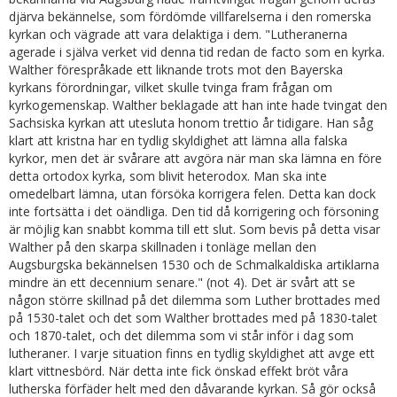
djärva bekännelse, som fördömde villfarelserna i den romerska
kyrkan och vägrade att vara delaktiga i dem. "Lutheranerna
agerade i själva verket vid denna tid redan de facto som en kyrka.
Walther förespråkade ett liknande trots mot den Bayerska
kyrkans förordningar, vilket skulle tvinga fram frågan om
kyrkogemenskap. Walther beklagade att han inte hade tvingat den
Sachsiska kyrkan att utesluta honom trettio år tidigare. Han såg
klart att kristna har en tydlig skyldighet att lämna alla falska
kyrkor, men det är svårare att avgöra när man ska lämna en före
detta ortodox kyrka, som blivit heterodox. Man ska inte
omedelbart lämna, utan försöka korrigera felen. Detta kan dock
inte fortsätta i det oändliga. Den tid då korrigering och försoning
är möjlig kan snabbt komma till ett slut. Som bevis på detta visar
Walther på den skarpa skillnaden i tonläge mellan den
Augsburgska bekännelsen 1530 och de Schmalkaldiska artiklarna
mindre än ett decennium senare." (not 4). Det är svårt att se
någon större skillnad på det dilemma som Luther brottades med
på 1530-talet och det som Walther brottades med på 1830-talet
och 1870-talet, och det dilemma som vi står inför i dag som
lutheraner. I varje situation finns en tydlig skyldighet att avge ett
klart vittnesbörd. När detta inte fick önskad effekt bröt våra
lutherska förfäder helt med den dåvarande kyrkan. Så gör också