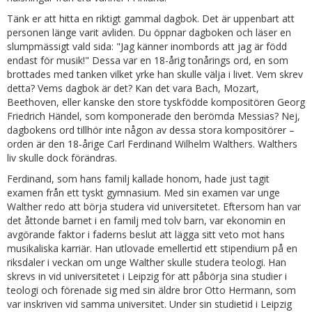
Tänk er att hitta en riktigt gammal dagbok. Det är uppenbart att
personen länge varit avliden. Du öppnar dagboken och läser en
slumpmässigt vald sida: "Jag känner inombords att jag är född
endast för musik!" Dessa var en 18-årig tonårings ord, en som
brottades med tanken vilket yrke han skulle välja i livet. Vem skrev
detta? Vems dagbok är det? Kan det vara Bach, Mozart,
Beethoven, eller kanske den store tyskfödde kompositören Georg
Friedrich Händel, som komponerade den berömda Messias? Nej,
dagbokens ord tillhör inte någon av dessa stora kompositörer –
orden är den 18-årige Carl Ferdinand Wilhelm Walthers. Walthers
liv skulle dock förändras.
Ferdinand, som hans familj kallade honom, hade just tagit
examen från ett tyskt gymnasium. Med sin examen var unge
Walther redo att börja studera vid universitetet. Eftersom han var
det åttonde barnet i en familj med tolv barn, var ekonomin en
avgörande faktor i faderns beslut att lägga sitt veto mot hans
musikaliska karriär. Han utlovade emellertid ett stipendium på en
riksdaler i veckan om unge Walther skulle studera teologi. Han
skrevs in vid universitetet i Leipzig för att påbörja sina studier i
teologi och förenade sig med sin äldre bror Otto Hermann, som
var inskriven vid samma universitet. Under sin studietid i Leipzig