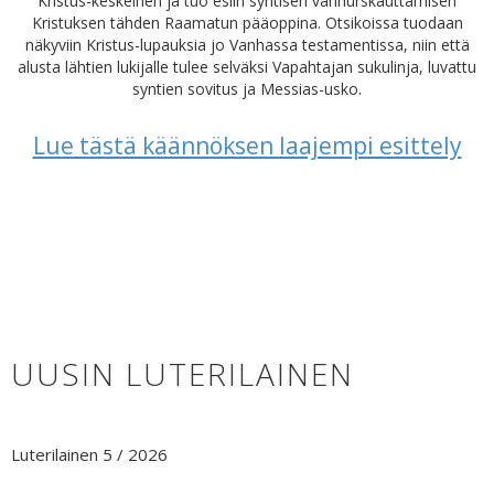
Kristus-keskeinen ja tuo esiin syntisen vanhurskauttamisen
Kristuksen tähden Raamatun pääoppina. Otsikoissa tuodaan
näkyviin Kristus-lupauksia jo Vanhassa testamentissa, niin että
alusta lähtien lukijalle tulee selväksi Vapahtajan sukulinja, luvattu
syntien sovitus ja Messias-usko.
Lue tästä käännöksen laajempi esittely
UUSIN LUTERILAINEN
Luterilainen 5 / 2026