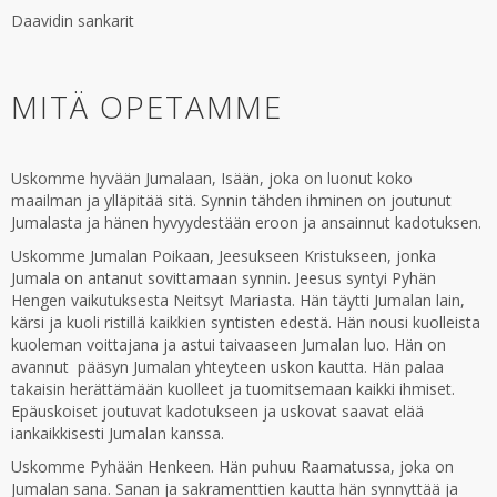
Daavidin sankarit
MITÄ OPETAMME
Uskomme hyvään Jumalaan, Isään, joka on luonut koko
maailman ja ylläpitää sitä. Synnin tähden ihminen on joutunut
Jumalasta ja hänen hyvyydestään eroon ja ansainnut kadotuksen.
Uskomme Jumalan Poikaan, Jeesukseen Kristukseen, jonka
Jumala on antanut sovittamaan synnin. Jeesus syntyi Pyhän
Hengen vaikutuksesta Neitsyt Mariasta. Hän täytti Jumalan lain,
kärsi ja kuoli ristillä kaikkien syntisten edestä. Hän nousi kuolleista
kuoleman voittajana ja astui taivaaseen Jumalan luo. Hän on
avannut pääsyn Jumalan yhteyteen uskon kautta. Hän palaa
takaisin herättämään kuolleet ja tuomitsemaan kaikki ihmiset.
Epäuskoiset joutuvat kadotukseen ja uskovat saavat elää
iankaikkisesti Jumalan kanssa.
Uskomme Pyhään Henkeen. Hän puhuu Raamatussa, joka on
Jumalan sana. Sanan ja sakramenttien kautta hän synnyttää ja