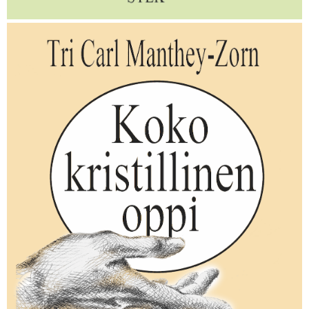
Psalmit 1–42
Carl Manthey-Zorn
Carl Manthey-Zornin teos on turvallista ja lohdullista Psalmien
selitystä.