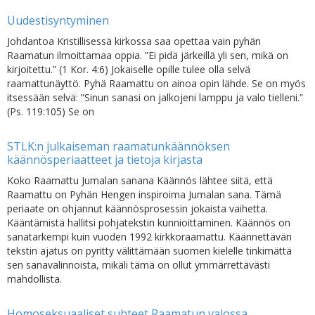
Uudestisyntyminen
Johdantoa Kristillisessä kirkossa saa opettaa vain pyhän
Raamatun ilmoittamaa oppia. ”Ei pidä järkeillä yli sen, mikä on
kirjoitettu.” (1 Kor. 4:6) Jokaiselle opille tulee olla selvä
raamattunäyttö. Pyhä Raamattu on ainoa opin lähde. Se on myös
itsessään selvä: ”Sinun sanasi on jalkojeni lamppu ja valo tielleni.”
(Ps. 119:105) Se on
STLK:n julkaiseman raamatunkäännöksen
käännösperiaatteet ja tietoja kirjasta
Koko Raamattu Jumalan sanana Käännös lähtee siitä, että
Raamattu on Pyhän Hengen inspiroima Jumalan sana. Tämä
periaate on ohjannut käännösprosessin jokaista vaihetta.
Kääntämistä hallitsi pohjatekstin kunnioittaminen. Käännös on
sanatarkempi kuin vuoden 1992 kirkkoraamattu. Käännettävän
tekstin ajatus on pyritty välittämään suomen kielelle tinkimättä
sen sanavalinnoista, mikäli tämä on ollut ymmärrettävästi
mahdollista.
Homoseksuaaliset suhteet Raamatun valossa