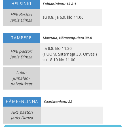
HELSINKI
Fabianinkatu 13 A 1
HPE Pastori
su 9.8. ja 6.9. klo 11.00
Janis Dimza
TAMPERE
Marttala, Hämeenpuisto 39 A
la 8.8. klo 11.30
HPE pastori
(HUOM. Siitamaja 33, Orivesi)
Janis Dimza
su 18.10 klo 11.00
Luku-
jumalan-
palvelukset
HÄMEENLINNA
Saaristenkatu 22
HPE pastori
Janis Dimza