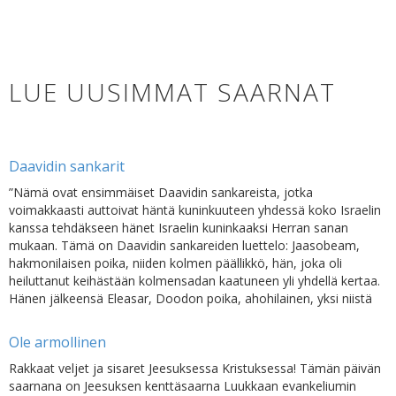
LUE UUSIMMAT SAARNAT
Daavidin sankarit
”Nämä ovat ensimmäiset Daavidin sankareista, jotka
voimakkaasti auttoivat häntä kuninkuuteen yhdessä koko Israelin
kanssa tehdäkseen hänet Israelin kuninkaaksi Herran sanan
mukaan. Tämä on Daavidin sankareiden luettelo: Jaasobeam,
hakmonilaisen poika, niiden kolmen päällikkö, hän, joka oli
heiluttanut keihästään kolmensadan kaatuneen yli yhdellä kertaa.
Hänen jälkeensä Eleasar, Doodon poika, ahohilainen, yksi niistä
Ole armollinen
Rakkaat veljet ja sisaret Jeesuksessa Kristuksessa! Tämän päivän
saarnana on Jeesuksen kenttäsaarna Luukkaan evankeliumin