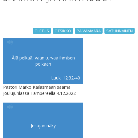
OLETUS
OTSIKKO
PÄIVÄMÄÄRÄ
SATUNNAINEN
Älä pelkää, vaan turvaa ihmisen
poikaan
Luuk. 12:32-40
Pastori Marko Kailasmaan saarna
joulujuhlassa Tampereella 4.12.2022
Jesajan näky