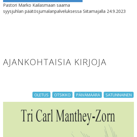
Pastori Marko Kailasmaan saarna
syysjuhlan päätösjumalanpalveluksessa Siitamajalla 24.9.2023
AJANKOHTAISIA KIRJOJA
OLETUS
OTSIKKO
PÄIVÄMÄÄRÄ
SATUNNAINEN