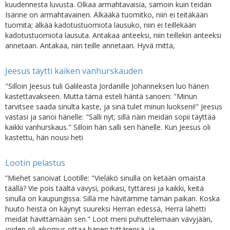
kuudennesta luvusta. Olkaa armahtavaisia, samoin kuin teidän
Isänne on armahtavainen. Älkääkä tuomitko, niin ei teitäkään
tuomita; älkää kadotustuomiota lausuko, niin ei teillekään
kadotustuomiota lausuta. Antakaa anteeksi, niin teillekin anteeksi
annetaan. Antakaa, niin teille annetaan. Hyvä mitta,
Jeesus täytti kaiken vanhurskauden
"Silloin Jeesus tuli Galileasta Jordanille Johanneksen luo hänen
kastettavakseen. Mutta tämä esteli häntä sanoen: "Minun
tarvitsee saada sinulta kaste, ja sinä tulet minun luokseni!" Jeesus
vastasi ja sanoi hänelle: "Salli nyt; sillä näin meidän sopii täyttää
kaikki vanhurskaus." Silloin hän salli sen hänelle. Kun Jeesus oli
kastettu, hän nousi heti
Lootin pelastus
”Miehet sanoivat Lootille: "Vieläkö sinulla on ketään omaista
täällä? Vie pois täältä vävysi, poikasi, tyttäresi ja kaikki, keitä
sinulla on kaupungissa. Sillä me hävitämme tämän paikan. Koska
huuto heistä on käynyt suureksi Herran edessä, Herra lähetti
meidät hävittämään sen." Loot meni puhuttelemaan vävyjään,
joiden oli aikomus ottaa hänen tyttärensä, ja