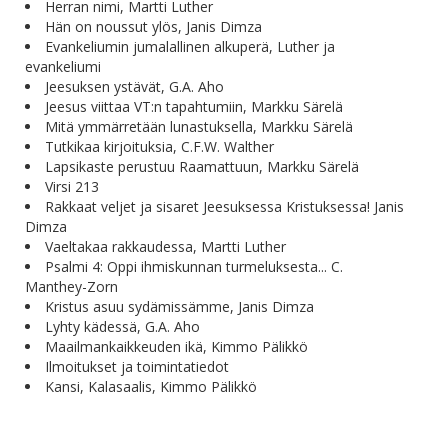
Herran nimi, Martti Luther
Hän on noussut ylös, Janis Dimza
Evankeliumin jumalallinen alkuperä, Luther ja
evankeliumi
Jeesuksen ystävät, G.A. Aho
Jeesus viittaa VT:n tapahtumiin, Markku Särelä
Mitä ymmärretään lunastuksella, Markku Särelä
Tutkikaa kirjoituksia, C.F.W. Walther
Lapsikaste perustuu Raamattuun, Markku Särelä
Virsi 213
Rakkaat veljet ja sisaret Jeesuksessa Kristuksessa! Janis
Dimza
Vaeltakaa rakkaudessa, Martti Luther
Psalmi 4: Oppi ihmiskunnan turmeluksesta... C.
Manthey-Zorn
Kristus asuu sydämissämme, Janis Dimza
Lyhty kädessä, G.A. Aho
Maailmankaikkeuden ikä, Kimmo Pälikkö
Ilmoitukset ja toimintatiedot
Kansi, Kalasaalis, Kimmo Pälikkö