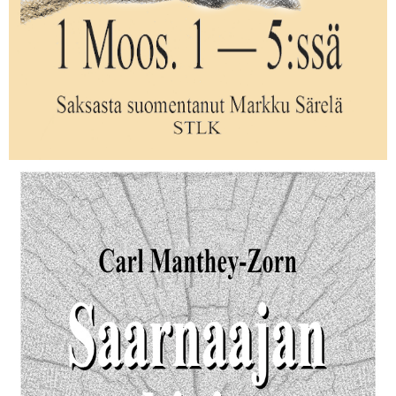
Koko kristillinen oppi 1 Moos. 1–5:ssä
Carl Manthey-Zorn
Carl Manthey-Zornin teos on väkevää ja helppotajuista Vanhan
Testamentin selitystä.