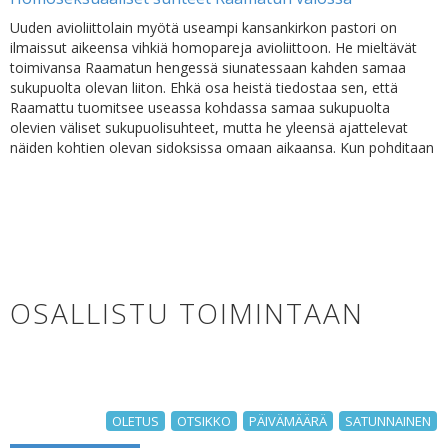
Uuden avioliittolain myötä useampi kansankirkon pastori on
ilmaissut aikeensa vihkiä homopareja avioliittoon. He mieltävät
toimivansa Raamatun hengessä siunatessaan kahden samaa
sukupuolta olevan liiton. Ehkä osa heistä tiedostaa sen, että
Raamattu tuomitsee useassa kohdassa samaa sukupuolta
olevien väliset sukupuolisuhteet, mutta he yleensä ajattelevat
näiden kohtien olevan sidoksissa omaan aikaansa. Kun pohditaan
OSALLISTU TOIMINTAAN
OLETUS
OTSIKKO
PÄIVÄMÄÄRÄ
SATUNNAINEN