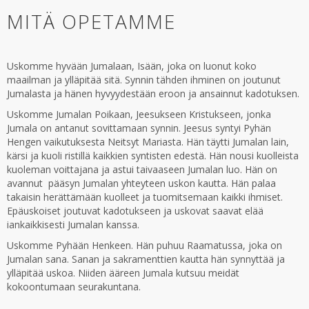
MITÄ OPETAMME
Uskomme hyvään Jumalaan, Isään, joka on luonut koko
maailman ja ylläpitää sitä. Synnin tähden ihminen on joutunut
Jumalasta ja hänen hyvyydestään eroon ja ansainnut kadotuksen.
Uskomme Jumalan Poikaan, Jeesukseen Kristukseen, jonka
Jumala on antanut sovittamaan synnin. Jeesus syntyi Pyhän
Hengen vaikutuksesta Neitsyt Mariasta. Hän täytti Jumalan lain,
kärsi ja kuoli ristillä kaikkien syntisten edestä. Hän nousi kuolleista
kuoleman voittajana ja astui taivaaseen Jumalan luo. Hän on
avannut pääsyn Jumalan yhteyteen uskon kautta. Hän palaa
takaisin herättämään kuolleet ja tuomitsemaan kaikki ihmiset.
Epäuskoiset joutuvat kadotukseen ja uskovat saavat elää
iankaikkisesti Jumalan kanssa.
Uskomme Pyhään Henkeen. Hän puhuu Raamatussa, joka on
Jumalan sana. Sanan ja sakramenttien kautta hän synnyttää ja
ylläpitää uskoa. Niiden ääreen Jumala kutsuu meidät
kokoontumaan seurakuntana.