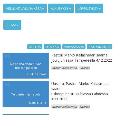
HELLUNTAIAIKA JA KESÄ
ALKUSYKSY
LOPPUSYKSY
TEEMA
OLETUS
OTSIKKO
PÄIVÄMÄÄRÄ
SATUNNAINEN
Pastori Marko Kailasmaan saarna
joulujuhlassa Tampereella 4.12.2022
Älä pelkää, vaan turvaa
ihmisen poikaan
Marko Kailasmaa
Saarna
Luuk. 12:32-40
Uusinta: Pastori Marko Kailasmaan
saarna
uskonpuhdistusjuhlassa Lahdessa
Te olette maan suola
4.11.2023
Matt. 5:13-16
Marko Kailasmaa
Saarna