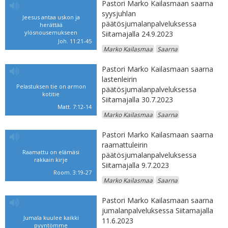
Pastori Marko Kailasmaan saarna
syysjuhlan
Jeesus antaa uskon ja
päätösjumalanpalveluksessa
herättää
ylösnousemukseen
Siitamajalla 24.9.2023
Joh. 11:21-45
Marko Kailasmaa
Saarna
Pastori Marko Kailasmaan saarna
lastenleirin
Pelastuksen tie on armon
päätösjumalanpalveluksessa
kotitie
Siitamajalla 30.7.2023
Matt. 7:12-14
Marko Kailasmaa
Saarna
Pastori Marko Kailasmaan saarna
raamattuleirin
Raamattu on elämäsi
päätösjumalanpalveluksessa
rakkain kirje
Siitamajalla 9.7.2023
Room. 3:19-27
Marko Kailasmaa
Saarna
Pastori Marko Kailasmaan saarna
jumalanpalveluksessa Siitamajalla
Jumala kuulee kaikki
11.6.2023
pyyntömme