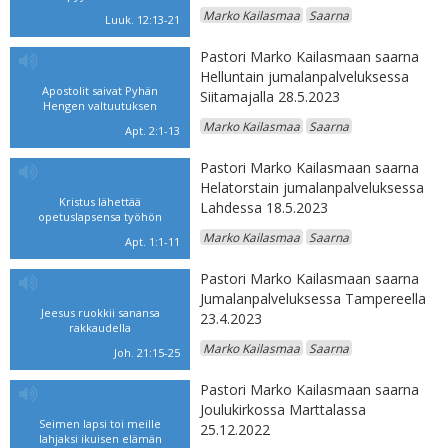
Marko Kailasmaa
Saarna
Luuk. 12:13-21
Pastori Marko Kailasmaan saarna
Helluntain jumalanpalveluksessa
Apostolit saivat Pyhän
Siitamajalla 28.5.2023
Hengen valtuutuksen
Marko Kailasmaa
Saarna
Apt. 2:1-13
Pastori Marko Kailasmaan saarna
Helatorstain jumalanpalveluksessa
Kristus lähettää
Lahdessa 18.5.2023
opetuslapsensa työhön
Marko Kailasmaa
Saarna
Apt. 1:1-11
Pastori Marko Kailasmaan saarna
Jumalanpalveluksessa Tampereella
Jeesus ruokkii sanansa
23.4.2023
rakkaudella
Marko Kailasmaa
Saarna
Joh. 21:15-25
Pastori Marko Kailasmaan saarna
Joulukirkossa Marttalassa
Seimen lapsi toi meille
25.12.2022
lahjaksi ikuisen elämän