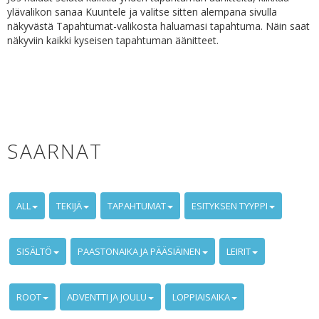
ylävalikon sanaa Kuuntele ja valitse sitten alempana sivulla
näkyvästä Tapahtumat-valikosta haluamasi tapahtuma. Näin saat
näkyviin kaikki kyseisen tapahtuman äänitteet.
SAARNAT
ALL
TEKIJÄ
TAPAHTUMAT
ESITYKSEN TYYPPI
SISÄLTÖ
PAASTONAIKA JA PÄÄSIÄINEN
LEIRIT
ROOT
ADVENTTI JA JOULU
LOPPIAISAIKA