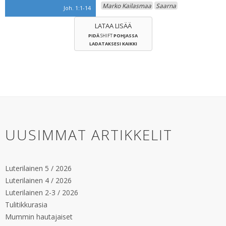
Marko Kailasmaa
Saarna
Joh. 1:1-14
LATAA LISÄÄ
PIDÄ
SHIFT
POHJASSA
LADATAKSESI KAIKKI
UUSIMMAT ARTIKKELIT
Luterilainen 5 / 2026
Luterilainen 4 / 2026
Luterilainen 2-3 / 2026
Tulitikkurasia
Mummin hautajaiset