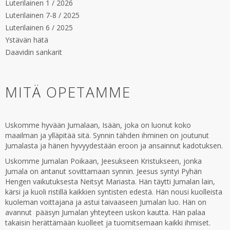
Luterilainen 1 / 2026
Luterilainen 7-8 / 2025
Luterilainen 6 / 2025
Ystävän hätä
Daavidin sankarit
MITÄ OPETAMME
Uskomme hyvään Jumalaan, Isään, joka on luonut koko
maailman ja ylläpitää sitä. Synnin tähden ihminen on joutunut
Jumalasta ja hänen hyvyydestään eroon ja ansainnut kadotuksen.
Uskomme Jumalan Poikaan, Jeesukseen Kristukseen, jonka
Jumala on antanut sovittamaan synnin. Jeesus syntyi Pyhän
Hengen vaikutuksesta Neitsyt Mariasta. Hän täytti Jumalan lain,
kärsi ja kuoli ristillä kaikkien syntisten edestä. Hän nousi kuolleista
kuoleman voittajana ja astui taivaaseen Jumalan luo. Hän on
avannut pääsyn Jumalan yhteyteen uskon kautta. Hän palaa
takaisin herättämään kuolleet ja tuomitsemaan kaikki ihmiset.