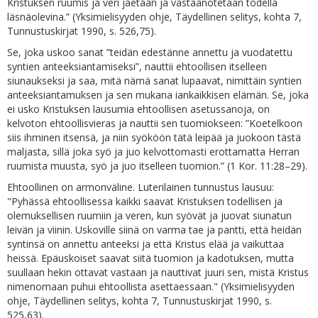
Kristuksen ruumis ja veri jaetaan ja vastaanotetaan todella
läsnäolevina.” (Yksimielisyyden ohje, Täydellinen selitys, kohta 7,
Tunnustuskirjat 1990, s. 526,75).
Se, joka uskoo sanat ”teidän edestänne annettu ja vuodatettu
syntien anteeksiantamiseksi”, nauttii ehtoollisen itselleen
siunaukseksi ja saa, mitä nämä sanat lupaavat, nimittäin syntien
anteeksiantamuksen ja sen mukana iankaikkisen elämän. Se, joka
ei usko Kristuksen lausumia ehtoollisen asetussanoja, on
kelvoton ehtoollisvieras ja nauttii sen tuomiokseen: ”Koetelkoon
siis ihminen itsensä, ja niin syököön tätä leipää ja juokoon tästä
maljasta, sillä joka syö ja juo kelvottomasti erottamatta Herran
ruumista muusta, syö ja juo itselleen tuomion.” (1 Kor. 11:28–29).
Ehtoollinen on armonväline. Luterilainen tunnustus lausuu:
"Pyhässä ehtoollisessa kaikki saavat Kristuksen todellisen ja
olemuksellisen ruumiin ja veren, kun syövät ja juovat siunatun
leivän ja viinin. Uskoville siinä on varma tae ja pantti, että heidän
syntinsä on annettu anteeksi ja että Kristus elää ja vaikuttaa
heissä. Epäuskoiset saavat siitä tuomion ja kadotuksen, mutta
suullaan hekin ottavat vastaan ja nauttivat juuri sen, mistä Kristus
nimenomaan puhui ehtoollista asettaessaan." (Yksimielisyyden
ohje, Täydellinen selitys, kohta 7, Tunnustuskirjat 1990, s.
525,63).