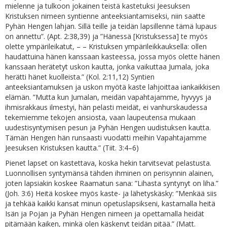
mielenne ja tulkoon jokainen teistä kastetuksi Jeesuksen
Kristuksen nimeen syntienne anteeksiantamiseksi, niin saatte
Pyhän Hengen lahjan. Sillä teille ja teidän lapsillenne tämä lupaus
on annettu”. (Apt. 2:38,39) ja ”Hänessä [Kristuksessa] te myös
olette ympärileikatut, – – Kristuksen ympärileikkauksella: ollen
haudattuina hänen kanssaan kasteessa, jossa myös olette hänen
kanssaan herätetyt uskon kautta, jonka vaikuttaa Jumala, joka
herätti hänet kuolleista.” (Kol. 2:11,12) Syntien
anteeksiantamuksen ja uskon myötä kaste lahjoittaa iankaikkisen
elämän. ”Mutta kun Jumalan, meidän vapahtajamme, hyvyys ja
ihmisrakkaus ilmestyi, hän pelasti meidät, ei vanhurskaudessa
tekemiemme tekojen ansiosta, vaan laupeutensa mukaan
uudestisyntymisen pesun ja Pyhän Hengen uudistuksen kautta.
Tämän Hengen hän runsaasti vuodatti meihin Vapahtajamme
Jeesuksen Kristuksen kautta.” (Tiit. 3:4–6)
Pienet lapset on kastettava, koska hekin tarvitsevat pelastusta.
Luonnollisen syntymänsä tähden ihminen on perisynnin alainen,
joten lapsiakin koskee Raamatun sana: ”Lihasta syntynyt on liha.”
(Joh. 3:6) Heitä koskee myös kaste- ja lähetyskäsky: ”Menkää siis
ja tehkää kaikki kansat minun opetuslapsikseni, kastamalla heitä
Isän ja Pojan ja Pyhän Hengen nimeen ja opettamalla heidät
pitämään kaiken, minkä olen käskenyt teidän pitää.” (Matt.