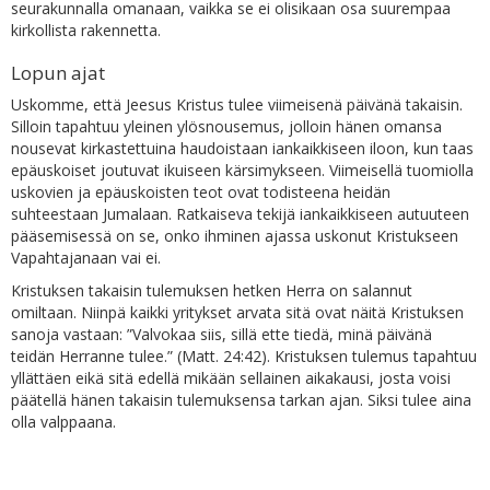
seurakunnalla omanaan, vaikka se ei olisikaan osa suurempaa
kirkollista rakennetta.
Lopun ajat
Uskomme, että Jeesus Kristus tulee viimeisenä päivänä takaisin.
Silloin tapahtuu yleinen ylösnousemus, jolloin hänen omansa
nousevat kirkastettuina haudoistaan iankaikkiseen iloon, kun taas
epäuskoiset joutuvat ikuiseen kärsimykseen. Viimeisellä tuomiolla
uskovien ja epäuskoisten teot ovat todisteena heidän
suhteestaan Jumalaan. Ratkaiseva tekijä iankaikkiseen autuuteen
pääsemisessä on se, onko ihminen ajassa uskonut Kristukseen
Vapahtajanaan vai ei.
Kristuksen takaisin tulemuksen hetken Herra on salannut
omiltaan. Niinpä kaikki yritykset arvata sitä ovat näitä Kristuksen
sanoja vastaan: ”Valvokaa siis, sillä ette tiedä, minä päivänä
teidän Herranne tulee.” (Matt. 24:42). Kristuksen tulemus tapahtuu
yllättäen eikä sitä edellä mikään sellainen aikakausi, josta voisi
päätellä hänen takaisin tulemuksensa tarkan ajan. Siksi tulee aina
olla valppaana.