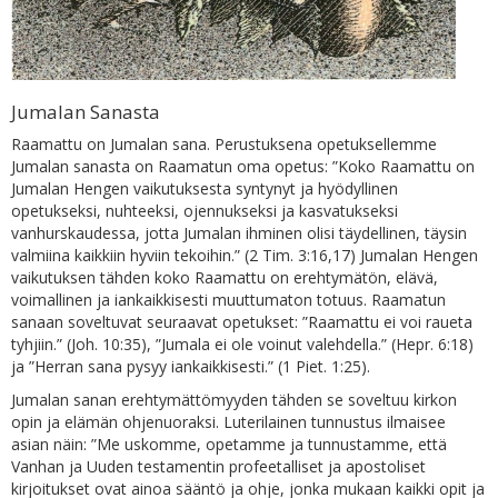
Jumalan Sanasta
Raamattu on Jumalan sana. Perustuksena opetuksellemme
Jumalan sanasta on Raamatun oma opetus: ”Koko Raamattu on
Jumalan Hengen vaikutuksesta syntynyt ja hyödyllinen
opetukseksi, nuhteeksi, ojennukseksi ja kasvatukseksi
vanhurskaudessa, jotta Jumalan ihminen olisi täydellinen, täysin
valmiina kaikkiin hyviin tekoihin.” (2 Tim. 3:16,17) Jumalan Hengen
vaikutuksen tähden koko Raamattu on erehtymätön, elävä,
voimallinen ja iankaikkisesti muuttumaton totuus. Raamatun
sanaan soveltuvat seuraavat opetukset: ”Raamattu ei voi raueta
tyhjiin.” (Joh. 10:35), ”Jumala ei ole voinut valehdella.” (Hepr. 6:18)
ja ”Herran sana pysyy iankaikkisesti.” (1 Piet. 1:25).
Jumalan sanan erehtymättömyyden tähden se soveltuu kirkon
opin ja elämän ohjenuoraksi. Luterilainen tunnustus ilmaisee
asian näin: ”Me uskomme, opetamme ja tunnustamme, että
Vanhan ja Uuden testamentin profeetalliset ja apostoliset
kirjoitukset ovat ainoa sääntö ja ohje, jonka mukaan kaikki opit ja