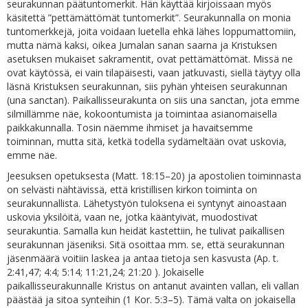
seurakunnan päätuntomerkit. Hän käyttää kirjoissaan myös
käsitettä ”pettämättömät tuntomerkit”. Seurakunnalla on monia
tuntomerkkejä, joita voidaan luetella ehkä lähes loppumattomiin,
mutta nämä kaksi, oikea Jumalan sanan saarna ja Kristuksen
asetuksen mukaiset sakramentit, ovat pettämättömät. Missä ne
ovat käytössä, ei vain tilapäisesti, vaan jatkuvasti, siellä täytyy olla
läsnä Kristuksen seurakunnan, siis pyhän yhteisen seurakunnan
(una sanctan). Paikallisseurakunta on siis una sanctan, jota emme
silmillämme näe, kokoontumista ja toimintaa asianomaisella
paikkakunnalla. Tosin näemme ihmiset ja havaitsemme
toiminnan, mutta sitä, ketkä todella sydämeltään ovat uskovia,
emme näe.
Jeesuksen opetuksesta (Matt. 18:15–20) ja apostolien toiminnasta
on selvästi nähtävissä, että kristillisen kirkon toiminta on
seurakunnallista. Lähetystyön tuloksena ei syntynyt ainoastaan
uskovia yksilöitä, vaan ne, jotka kääntyivät, muodostivat
seurakuntia. Samalla kun heidät kastettiin, he tulivat paikallisen
seurakunnan jäseniksi. Sitä osoittaa mm. se, että seurakunnan
jäsenmäärä voitiin laskea ja antaa tietoja sen kasvusta (Ap. t.
2:41,47; 4:4; 5:14; 11:21,24; 21:20 ). Jokaiselle
paikallisseurakunnalle Kristus on antanut avainten vallan, eli vallan
päästää ja sitoa synteihin (1 Kor. 5:3–5). Tämä valta on jokaisella