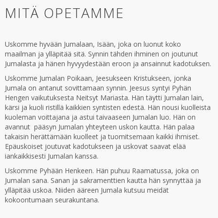
MITÄ OPETAMME
Uskomme hyvään Jumalaan, Isään, joka on luonut koko
maailman ja ylläpitää sitä. Synnin tähden ihminen on joutunut
Jumalasta ja hänen hyvyydestään eroon ja ansainnut kadotuksen.
Uskomme Jumalan Poikaan, Jeesukseen Kristukseen, jonka
Jumala on antanut sovittamaan synnin. Jeesus syntyi Pyhän
Hengen vaikutuksesta Neitsyt Mariasta. Hän täytti Jumalan lain,
kärsi ja kuoli ristillä kaikkien syntisten edestä. Hän nousi kuolleista
kuoleman voittajana ja astui taivaaseen Jumalan luo. Hän on
avannut pääsyn Jumalan yhteyteen uskon kautta. Hän palaa
takaisin herättämään kuolleet ja tuomitsemaan kaikki ihmiset.
Epäuskoiset joutuvat kadotukseen ja uskovat saavat elää
iankaikkisesti Jumalan kanssa.
Uskomme Pyhään Henkeen. Hän puhuu Raamatussa, joka on
Jumalan sana. Sanan ja sakramenttien kautta hän synnyttää ja
ylläpitää uskoa. Niiden ääreen Jumala kutsuu meidät
kokoontumaan seurakuntana.