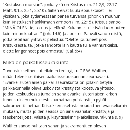
”Kristuksen morsian”, jonka ylkä on Kristus (Ilm. 21:2,9; 22:17:
Matt. 9:15, 25:1, 25:10). Siihen eivät kuulu epäuskoiset – ei
yksikään, joka sydämessään panee turvansa johonkin muuhun
kuin Kristuksen hankkimaan armoon (Ilm. 22:15). Kristus sanoo:
”MINÄ OLEN tie, totuus ja elämä. Kukaan ei tule Isän luo muuten
kuin minun kauttani.” (Joh. 14:6) Ja apostoli Paavali sanoo niistä,
jotka teoillaan yrittävät pelastua: ”Olette joutuneet pois
Kristuksesta, te, jotka tahdotte lain kautta tulla vanhurskaiksi,
olette langenneet pois armosta.” (Gal. 5:4)
Mikä on paikallisseurakunta
Tunnustuksellinen luterilainen teologi, tri C.F.W. Walther,
määrittelee luterilaisen paikallisseurakunnan seuraavasti:
”Evankelisluterilainen paikallisseurakunta on jollakin tietyllä
paikkakunnalla oleva uskovista kristityistä koostuva yhteisö,
joiden keskuudessa Jumalan sana evankelisluterilaisen kirkon
tunnustuksen mukaisesti saarnataan puhtaasti ja pyhät
sakramentit jaetaan Kristuksen asetusta noudattaen evankeliumin
mukaan, mutta joiden seassa on aina vääriäkin kristittyjä ja
teeskentelijöitä, välistä julkisyntisiäkin.” (Paikallisseurakunta s. 9)
Walther sanoo puhtaan sanan ja sakramenttien olevan