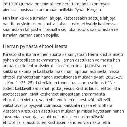
28:19,20) Jumala on voimallinen herättämään uskon myös
pienissä lapsissa ja antamaan heillekin Pyhän Hengen.
Niin kuin kaikkia Jumalan lahjoja, kasteessakin saatuja lahjoja
nautitaan yksin uskon kautta. Joka ei usko, ei hyödy kasteessa
saamistaan lahjoista. Toisaalta se, joka uskoo, saa omistaa ne
Jumalan varman sanan nojalla.
Herran pyhästä ehtoollisesta
Kiirastorstai-iltana ennen suurta kärsimystään Herra Kristus asetti
pyhän ehtoollisen sakramentin. Tämän asetuksen voimasta hän
antaa kaikille ehtoollisvieraille tosi ruumiinsa ja tosi verensä
kaikkina aikoina ja kaikkialla maailman loppuun asti siellä, missä
ehtoollista vietetään hänen asetuksensa mukaan (Matt. 26:26–29;
1. Kor. 11:23–25). Luterilainen tunnustus sanoo selkeästi: ”Ne
todet, kaikkivaltiaat sanat, jotka Jeesus Kristus lausui ehtoollista
asettaessaan, eivät koskeneet ainoastaan ensimmäistä
ehtoollisen viettoa, vaan yhä edelleen ne kestävät, pätevät,
vaikuttavat ja pysyvät voimassa. Kaikkialla missä ehtoollista
vietetään Kristuksen asetuksen mukaan ja missä käytetään hänen
lausumiaan sanoja, tapahtuu juuri niiden ensimmäisellä
ehtoollisella lausuttujen Kristuksen sanojen voimasta, että