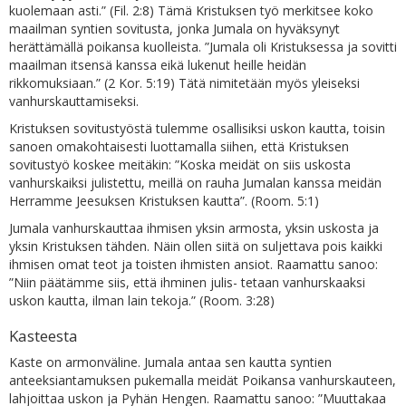
kuolemaan asti.” (Fil. 2:8) Tämä Kristuksen työ merkitsee koko
maailman syntien sovitusta, jonka Jumala on hyväksynyt
herättämällä poikansa kuolleista. ”Jumala oli Kristuksessa ja sovitti
maailman itsensä kanssa eikä lukenut heille heidän
rikkomuksiaan.” (2 Kor. 5:19) Tätä nimitetään myös yleiseksi
vanhurskauttamiseksi.
Kristuksen sovitustyöstä tulemme osallisiksi uskon kautta, toisin
sanoen omakohtaisesti luottamalla siihen, että Kristuksen
sovitustyö koskee meitäkin: ”Koska meidät on siis uskosta
vanhurskaiksi julistettu, meillä on rauha Jumalan kanssa meidän
Herramme Jeesuksen Kristuksen kautta”. (Room. 5:1)
Jumala vanhurskauttaa ihmisen yksin armosta, yksin uskosta ja
yksin Kristuksen tähden. Näin ollen siitä on suljettava pois kaikki
ihmisen omat teot ja toisten ihmisten ansiot. Raamattu sanoo:
”Niin päätämme siis, että ihminen julis- tetaan vanhurskaaksi
uskon kautta, ilman lain tekoja.” (Room. 3:28)
Kasteesta
Kaste on armonväline. Jumala antaa sen kautta syntien
anteeksiantamuksen pukemalla meidät Poikansa vanhurskauteen,
lahjoittaa uskon ja Pyhän Hengen. Raamattu sanoo: ”Muuttakaa