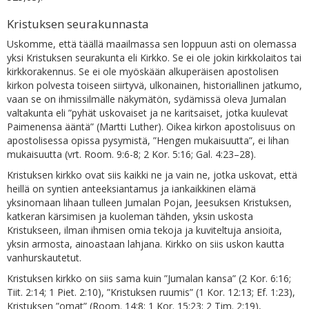
Kristuksen seurakunnasta
Uskomme, että täällä maailmassa sen loppuun asti on olemassa
yksi Kristuksen seurakunta eli Kirkko. Se ei ole jokin kirkkolaitos tai
kirkkorakennus. Se ei ole myöskään alkuperäisen apostolisen
kirkon polvesta toiseen siirtyvä, ulkonainen, historiallinen jatkumo,
vaan se on ihmissilmälle näkymätön, sydämissä oleva Jumalan
valtakunta eli ”pyhät uskovaiset ja ne karitsaiset, jotka kuulevat
Paimenensa ääntä” (Martti Luther). Oikea kirkon apostolisuus on
apostolisessa opissa pysymistä, ”Hengen mukaisuutta”, ei lihan
mukaisuutta (vrt. Room. 9:6-8; 2 Kor. 5:16; Gal. 4:23–28).
Kristuksen kirkko ovat siis kaikki ne ja vain ne, jotka uskovat, että
heillä on syntien anteeksiantamus ja iankaikkinen elämä
yksinomaan lihaan tulleen Jumalan Pojan, Jeesuksen Kristuksen,
katkeran kärsimisen ja kuoleman tähden, yksin uskosta
Kristukseen, ilman ihmisen omia tekoja ja kuviteltuja ansioita,
yksin armosta, ainoastaan lahjana. Kirkko on siis uskon kautta
vanhurskautetut.
Kristuksen kirkko on siis sama kuin ”Jumalan kansa” (2 Kor. 6:16;
Tiit. 2:14; 1 Piet. 2:10), ”Kristuksen ruumis” (1 Kor. 12:13; Ef. 1:23),
Kristuksen ”omat” (Room. 14:8; 1 Kor. 15:23; 2 Tim. 2:19),