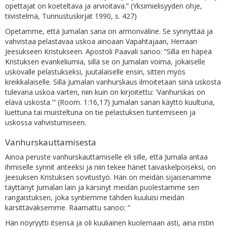
opettajat on koeteltava ja arvioitava.” (Yksimielisyyden ohje,
tiivistelmä, Tunnustuskirjat 1990, s. 427)
Opetamme, että Jumalan sana on armonväline. Se synnyttää ja
vahvistaa pelastavaa uskoa ainoaan Vapahtajaan, Herraan
Jeesukseen Kristukseen. Apostoli Paavali sanoo: ”Sillä en häpeä
Kristuksen evankeliumia, sillä se on Jumalan voima, jokaiselle
uskovalle pelastukseksi, juutalaiselle ensin, sitten myös
kreikkalaiselle. Sillä Jumalan vanhurskaus ilmoitetaan siinä uskosta
tulevana uskoa varten, niin kuin on kirjoitettu: 'Vanhurskas on
elävä uskosta.'” (Room. 1:16,17) Jumalan sanan käyttö kuultuna,
luettuna tai muisteltuna on tie pelastuksen tuntemiseen ja
uskossa vahvistumiseen.
Vanhurskauttamisesta
Ainoa peruste vanhurskauttamiselle eli sille, että Jumala antaa
ihmiselle synnit anteeksi ja niin tekee hänet taivaskelpoiseksi, on
Jeesuksen Kristuksen sovitustyö. Hän on meidän sijaisenamme
täyttänyt Jumalan lain ja kärsinyt meidän puolestamme sen
rangaistuksen, joka syntiemme tähden kuuluisi meidän
kärsittäväksemme. Raamattu sanoo: ”
Hän nöyryytti itsensä ja oli kuuliainen kuolemaan asti, aina ristin