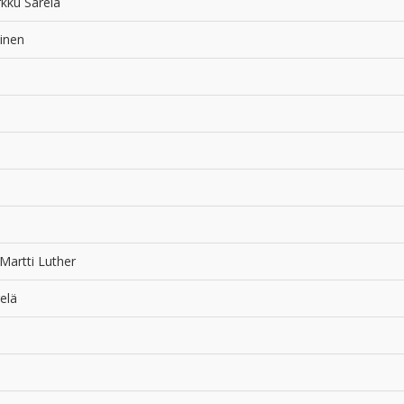
kku Särelä
ainen
Martti Luther
elä