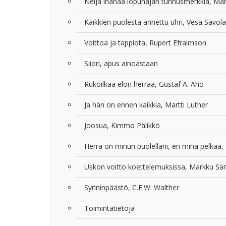
Neljä ihanaa lopunajan tunnusmerkkiä, Mar
Kaikkien puolesta annettu uhri, Vesa Savol
Voittoa ja tappiota, Rupert Efraimson
Siion, apus ainoastaan
Rukoilkaa elon herraa, Gustaf A. Aho
Ja hän on ennen kaikkia, Martti Luther
Joosua, Kimmo Pälikkö
Herra on minun puolellani, en minä pelkää, 
Uskon voitto koettelemuksissa, Markku Sär
Synninpäästö, C.F.W. Walther
Toimintatietoja