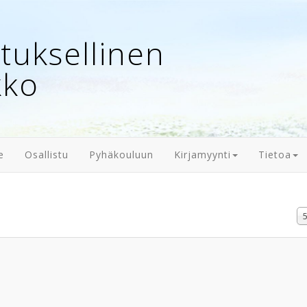
uksellinen
kko
e
Osallistu
Pyhäkouluun
Kirjamyynti
Tietoa
N
#