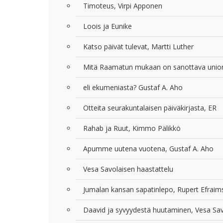
Timoteus, Virpi Apponen
Loois ja Eunike
Katso päivät tulevat, Martti Luther
Mitä Raamatun mukaan on sanottava unio
eli ekumeniasta? Gustaf A. Aho
Otteita seurakuntalaisen päiväkirjasta, ER
Rahab ja Ruut, Kimmo Pälikkö
Apumme uutena vuotena, Gustaf A. Aho
Vesa Savolaisen haastattelu
Jumalan kansan sapatinlepo, Rupert Efrai
Daavid ja syvyydestä huutaminen, Vesa Sa