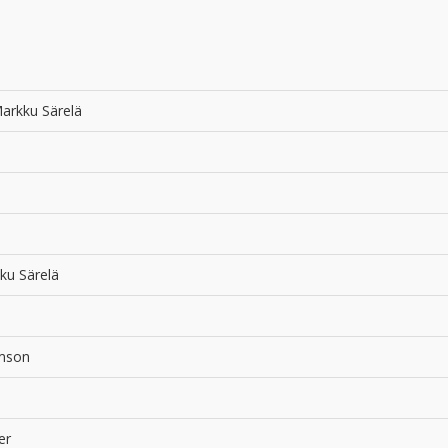
arkku Särelä
kku Särelä
imson
er