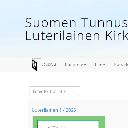
Suomen Tunnust
Luterilainen Kir
Etusivu
Kuuntele
Lue
Katsel
Enter
Part
of
Title
Luterilainen 1 / 2025