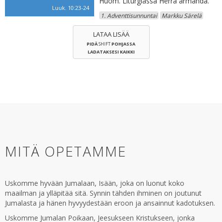
Huom. Liturgiassa Herra armahda.
Luuk. 10:23-24
1. Adventtisunnuntai
Markku Särelä
LATAA LISÄÄ
PIDÄ
SHIFT
POHJASSA
LADATAKSESI KAIKKI
MITÄ OPETAMME
Uskomme hyvään Jumalaan, Isään, joka on luonut koko
maailman ja ylläpitää sitä. Synnin tähden ihminen on joutunut
Jumalasta ja hänen hyvyydestään eroon ja ansainnut kadotuksen.
Uskomme Jumalan Poikaan, Jeesukseen Kristukseen, jonka