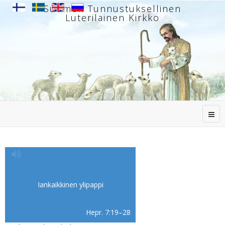
Suomen Tunnustuksellinen
Luterilainen Kirkko
Iankaikkinen ylipappi
Hepr. 7:19–28