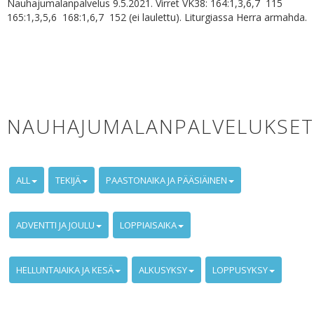
Nauhajumalanpalvelus 9.5.2021. Virret VK38: 164:1,3,6,7 115
165:1,3,5,6 168:1,6,7 152 (ei laulettu). Liturgiassa Herra armahda.
NAUHAJUMALANPALVELUKSET
ALL
TEKIJÄ
PAASTONAIKA JA PÄÄSIÄINEN
ADVENTTI JA JOULU
LOPPIAISAIKA
HELLUNTAIAIKA JA KESÄ
ALKUSYKSY
LOPPUSYKSY