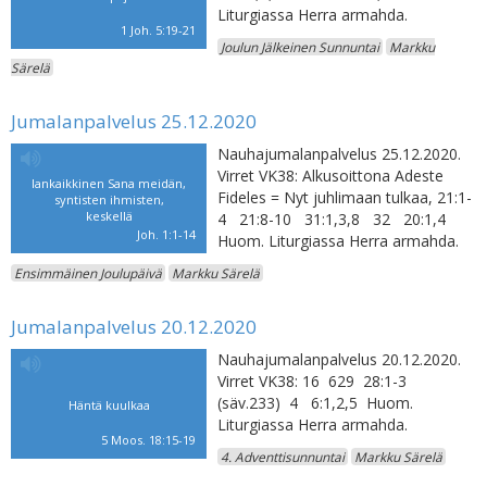
Liturgiassa Herra armahda.
1 Joh. 5:19-21
Joulun Jälkeinen Sunnuntai
Markku
Särelä
Jumalanpalvelus 25.12.2020
Nauhajumalanpalvelus 25.12.2020.
Virret VK38: Alkusoittona Adeste
Iankaikkinen Sana meidän,
Fideles = Nyt juhlimaan tulkaa, 21:1-
syntisten ihmisten,
keskellä
4 21:8-10 31:1,3,8 32 20:1,4
Joh. 1:1-14
Huom. Liturgiassa Herra armahda.
Ensimmäinen Joulupäivä
Markku Särelä
Jumalanpalvelus 20.12.2020
Nauhajumalanpalvelus 20.12.2020.
Virret VK38: 16 629 28:1-3
(säv.233) 4 6:1,2,5 Huom.
Häntä kuulkaa
Liturgiassa Herra armahda.
5 Moos. 18:15-19
4. Adventtisunnuntai
Markku Särelä