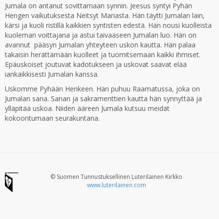
Jumala on antanut sovittamaan synnin. Jeesus syntyi Pyhän
Hengen vaikutuksesta Neitsyt Mariasta. Hän täytti Jumalan lain,
kärsi ja kuoli ristillä kaikkien syntisten edestä. Hän nousi kuolleista
kuoleman voittajana ja astui taivaaseen Jumalan luo. Hän on
avannut pääsyn Jumalan yhteyteen uskon kautta. Hän palaa
takaisin herättämään kuolleet ja tuomitsemaan kaikki ihmiset.
Epäuskoiset joutuvat kadotukseen ja uskovat saavat elää
iankaikkisesti Jumalan kanssa.
Uskomme Pyhään Henkeen. Hän puhuu Raamatussa, joka on
Jumalan sana. Sanan ja sakramenttien kautta hän synnyttää ja
ylläpitää uskoa. Niiden ääreen Jumala kutsuu meidät
kokoontumaan seurakuntana.
© Suomen Tunnustuksellinen Luterilainen Kirkko
www.luterilainen.com