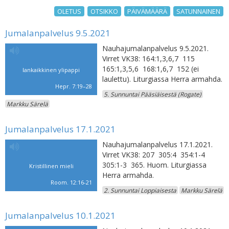
OLETUS
OTSIKKO
PÄIVÄMÄÄRÄ
SATUNNAINEN
Jumalanpalvelus 9.5.2021
Nauhajumalanpalvelus 9.5.2021.
Virret VK38: 164:1,3,6,7 115
165:1,3,5,6 168:1,6,7 152 (ei
Iankaikkinen ylipappi
laulettu). Liturgiassa Herra armahda.
Hepr. 7:19–28
5. Sunnuntai Pääsiäisestä (Rogate)
Markku Särelä
Jumalanpalvelus 17.1.2021
Nauhajumalanpalvelus 17.1.2021.
Virret VK38: 207 305:4 354:1-4
305:1-3 365. Huom. Liturgiassa
Kristillinen mieli
Herra armahda.
Room. 12:16-21
2. Sunnuntai Loppiaisesta
Markku Särelä
Jumalanpalvelus 10.1.2021