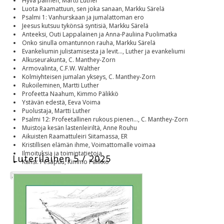
Hyvä paimen, Martti Luther
Luota Raamattuun, sen joka sanaan, Markku Särelä
Psalmi 1: Vanhurskaan ja jumalattoman ero
Jeesus kutsuu tykönsä syntisiä, Markku Särelä
Anteeksi, Outi Lappalainen ja Anna-Pauliina Puolimatka
Onko sinulla omantunnon rauha, Markku Särelä
Evankeliumin julistamisesta ja levit..., Luther ja evankeliumi
Alkuseurakunta, C. Manthey-Zorn
Armovalinta, C.F.W. Walther
Kolmiyhteisen jumalan ykseys, C. Manthey-Zorn
Rukoileminen, Martti Luther
Profeetta Naahum, Kimmo Pälikkö
Ystävän edestä, Eeva Voima
Puolustaja, Martti Luther
Psalmi 12: Profeetallinen rukous pienen..., C. Manthey-Zorn
Muistoja kesän lastenleiriltä, Anne Rouhu
Aikuisten Raamattuleiri Siitamassa, ER
Kristillisen elämän ihme, Voimattomalle voimaa
Ilmoituksia ja toimintatietoja
Luterilainen 5 / 2025
Kansi: Pesäpuu, Kimmo Pälikkö
Luterilainen 2025