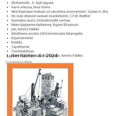
Ahdistetuille, A. Aijal Uppala
Aarre arkussa, Eeva Voima
Mitä Raamatun mukaan on sanottava unionismista?, Gustav A. Aho
He ovat ottaneet vastaan evankeliumin, C.F.W. Walther
Kunniakas seura, Voimattomalle voimaa
Miten käytämme kieltämme, Rupert Efraimson
Job, Kimmo Pälikkö
Kiitollisena vuoden 2024 toiminnasta Siitamajalla
Kirjamainokset
Ristikko
Tapahtumat
Toimintatietoja
Luterilainen 4 / 2024
Kansi: Kristillistä opetusta lapsille, Kimmo Pälikkö
Luterilainen 2024