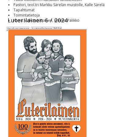
Pastori, teol.tri Markku Särelän muistolle, Kalle Särelä
Tapahtumat
Toimintatietoja
Luterilainen 6 / 2024
Kansi: Valkopäätiainen, Kimmo Pälikkö
Joulunumero
Luterilainen 2024