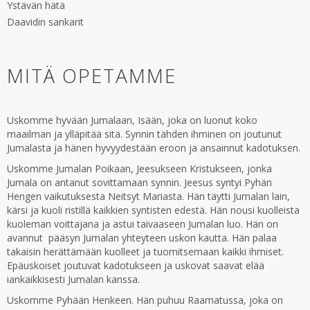
Ystävän hätä
Daavidin sankarit
MITÄ OPETAMME
Uskomme hyvään Jumalaan, Isään, joka on luonut koko
maailman ja ylläpitää sitä. Synnin tähden ihminen on joutunut
Jumalasta ja hänen hyvyydestään eroon ja ansainnut kadotuksen.
Uskomme Jumalan Poikaan, Jeesukseen Kristukseen, jonka
Jumala on antanut sovittamaan synnin. Jeesus syntyi Pyhän
Hengen vaikutuksesta Neitsyt Mariasta. Hän täytti Jumalan lain,
kärsi ja kuoli ristillä kaikkien syntisten edestä. Hän nousi kuolleista
kuoleman voittajana ja astui taivaaseen Jumalan luo. Hän on
avannut pääsyn Jumalan yhteyteen uskon kautta. Hän palaa
takaisin herättämään kuolleet ja tuomitsemaan kaikki ihmiset.
Epäuskoiset joutuvat kadotukseen ja uskovat saavat elää
iankaikkisesti Jumalan kanssa.
Uskomme Pyhään Henkeen. Hän puhuu Raamatussa, joka on