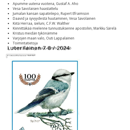
Apumme uutena vuotena, Gustaf A. Aho
Vesa Savolaisen haastattelu
Jumalan kansan sapatinlepo, Rupert Efraimson
Daavid ja syvyydestä huutaminen, Vesa Savolainen
Kiitä Herraa, sieluni, C.F.W. Walther
Kiinnittäkää mielenne tunnustuksenne apostoliin, Markku Särelä
Kristus meidän tykönämme
Varjojen maan valo, Outi Lappalainen
Toimintatietoja
Luterilainen 7-8 / 2024
Kansi: Rahab ja Ruut, Kimmo Pälikkö
Luterilainen 2025