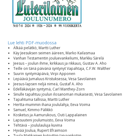
Lue lehti PDF-muodossa
Älkää pelätkö, Martti Luther
Käy Jeesuksen seimen ääreen, Marko Kailasmaa
Vanhan Testamentin jouluevankeliumi, Markku Särelä
Jeesus – joulun ihme, kirkkaus ja rikkaus, Gustav A. Aho
Teille on tänä päivänä syntynyt Vapahtaja, C.F.W. Walther
Suurin syntymäpäivä, Virpi Apponen
Lepäävä Jumaluus Kristuksessa, Vesa Savolainen
Jeesus-lapsen neljä nimeä, Gustaf A. Aho
Edelläkävijän syntymä, Carl Manthey-Zorn
Sinulle tapahtuu joulun ilosanoman mukaisesti, Vesa Savolainen
Tapahtuma tallissa, Martti Luther
Hertta-mummin ihana joululahja, Eeva Voima
Samuel, Kimmo Pälikkö
Kosketus ja Aamurukous, Outi Lappalainen
Lapsuuteni joulumuisto, Eeva Voima
Tehtävä – joululauluja kuvina
Hyvää Joulua, Rupert Efraimson
Tuula Matikainen kutsuttiin taivaankotiin