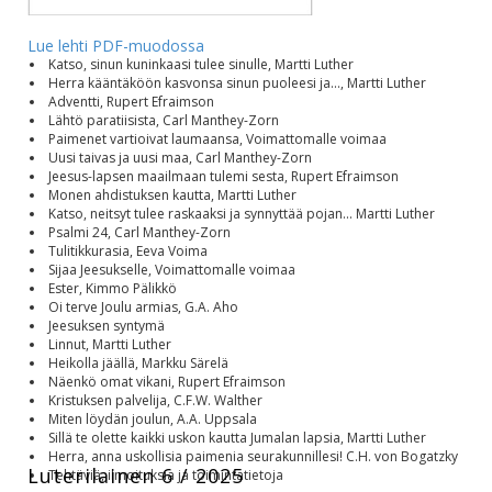
Lue lehti PDF-muodossa
Katso, sinun kuninkaasi tulee sinulle, Martti Luther
Herra kääntäköön kasvonsa sinun puoleesi ja..., Martti Luther
Adventti, Rupert Efraimson
Lähtö paratiisista, Carl Manthey-Zorn
Paimenet vartioivat laumaansa, Voimattomalle voimaa
Uusi taivas ja uusi maa, Carl Manthey-Zorn
Jeesus-lapsen maailmaan tulemi sesta, Rupert Efraimson
Monen ahdistuksen kautta, Martti Luther
Katso, neitsyt tulee raskaaksi ja synnyttää pojan... Martti Luther
Psalmi 24, Carl Manthey-Zorn
Tulitikkurasia, Eeva Voima
Sijaa Jeesukselle, Voimattomalle voimaa
Ester, Kimmo Pälikkö
Oi terve Joulu armias, G.A. Aho
Jeesuksen syntymä
Linnut, Martti Luther
Heikolla jäällä, Markku Särelä
Näenkö omat vikani, Rupert Efraimson
Kristuksen palvelija, C.F.W. Walther
Miten löydän joulun, A.A. Uppsala
Sillä te olette kaikki uskon kautta Jumalan lapsia, Martti Luther
Herra, anna uskollisia paimenia seurakunnillesi! C.H. von Bogatzky
Luterilainen 6 / 2025
Tehtäviä, ilmoituksia ja toimintatietoja