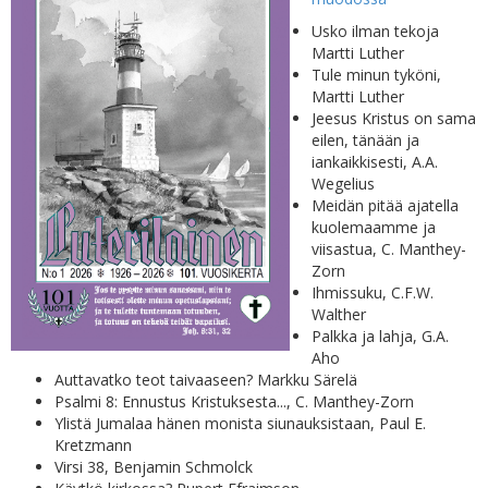
Usko ilman tekoja
Martti Luther
Tule minun tyköni,
Martti Luther
Jeesus Kristus on sama
eilen, tänään ja
iankaikkisesti, A.A.
Wegelius
Meidän pitää ajatella
kuolemaamme ja
viisastua, C. Manthey-
Zorn
Ihmissuku, C.F.W.
Walther
Palkka ja lahja, G.A.
Aho
Auttavatko teot taivaaseen? Markku Särelä
Psalmi 8: Ennustus Kristuksesta..., C. Manthey-Zorn
Ylistä Jumalaa hänen monista siunauksistaan, Paul E.
Kretzmann
Virsi 38, Benjamin Schmolck