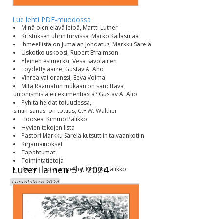
Lue lehti PDF-muodossa
Minä olen elävä leipä, Martti Luther
Kristuksen uhrin turvissa, Marko Kailasmaa
Ihmeellistä on Jumalan johdatus, Markku Särelä
Uskotko uskoosi, Rupert Efraimson
Yleinen esimerkki, Vesa Savolainen
Löydetty aarre, Gustav A. Aho
Vihreä vai oranssi, Eeva Voima
Mitä Raamatun mukaan on sanottava
unionismista eli ekumentiasta? Gustav A. Aho
Pyhitä heidät totuudessa,
sinun sanasi on totuus, C.F.W. Walther
Hoosea, Kimmo Pälikkö
Hyvien tekojen lista
Pastori Markku Särelä kutsuttiin taivaankotiin
Kirjamainokset
Tapahtumat
Toimintatietoja
Luterilainen 5 / 2024
Kansi: Hoosean perhe, Kimmo Pälikkö
Luterilainen 2024