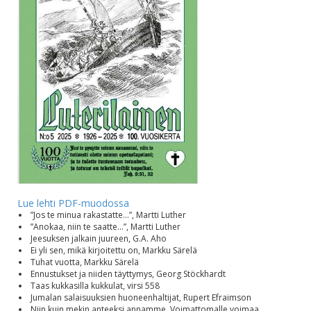
Lue lehti PDF-muodossa
”Jos te minua rakastatte...”, Martti Luther
”Anokaa, niin te saatte...”, Martti Luther
Jeesuksen jalkain juureen, G.A. Aho
Ei yli sen, mikä kirjoitettu on, Markku Särelä
Tuhat vuotta, Markku Särelä
Ennustukset ja niiden täyttymys, Georg Stöckhardt
Taas kukkasilla kukkulat, virsi 558
Jumalan salaisuuksien huoneenhaltijat, Rupert Efraimson
Niin kuin mekin anteeksi annamme, Voimattomalle voimaa