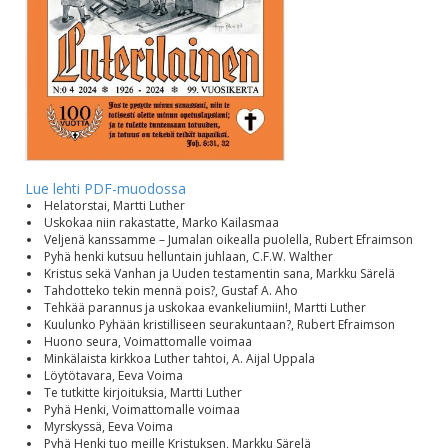
Lue lehti PDF-muodossa
Helatorstai, Martti Luther
Uskokaa niin rakastatte, Marko Kailasmaa
Veljenä kanssamme – Jumalan oikealla puolella, Rubert Efraimson
Pyhä henki kutsuu helluntain juhlaan, C.F.W. Walther
Kristus sekä Vanhan ja Uuden testamentin sana, Markku Särelä
Tahdotteko tekin mennä pois?, Gustaf A. Aho
Tehkää parannus ja uskokaa evankeliumiin!, Martti Luther
Kuulunko Pyhään kristilliseen seurakuntaan?, Rubert Efraimson
Huono seura, Voimattomalle voimaa
Minkälaista kirkkoa Luther tahtoi, A. Aijal Uppala
Löytötavara, Eeva Voima
Te tutkitte kirjoituksia, Martti Luther
Pyhä Henki, Voimattomalle voimaa
Myrskyssä, Eeva Voima
Pyhä Henki tuo meille Kristuksen, Markku Särelä