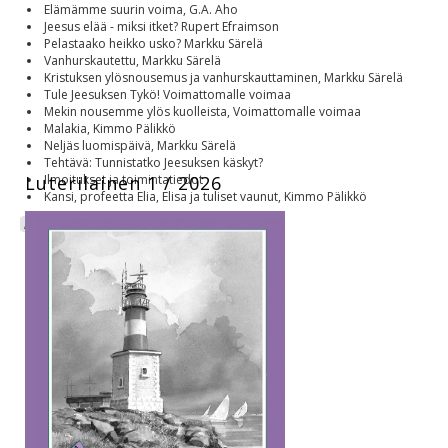
Elämämme suurin voima, G.A. Aho
Jeesus elää - miksi itket? Rupert Efraimson
Pelastaako heikko usko? Markku Särelä
Vanhurskautettu, Markku Särelä
Kristuksen ylösnousemus ja vanhurskauttaminen, Markku Särelä
Tule Jeesuksen Tykö! Voimattomalle voimaa
Mekin nousemme ylös kuolleista, Voimattomalle voimaa
Malakia, Kimmo Pälikkö
Neljäs luomispäivä, Markku Särelä
Tehtävä: Tunnistatko Jeesuksen käskyt?
Ilmoitukset ja toimintatiedot
Luterilainen 1 / 2026
Kansi, profeetta Elia, Elisa ja tuliset vaunut, Kimmo Pälikkö
Luterilainen 2026