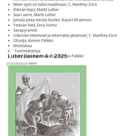
Miten synti on tullut maailmaan, C. Manthey-Zorn
Elämän leipä, Martti Luther
Suuri aarre, Martti Luther
Jumala pitää meistä huolen, Rupert Efraimson
Ystävän hätä, Eeva Voima
Sanapyramidi
Uskovien tekemiset ja tekemättä jättämiset, C. Manthey-Zorn
Obadja, Kimmo Pälikkö
Ilmoituksia
Toimintatietoja
Luterilainen 4 / 2025
Kansi: Jeesuksen turvassa, Kimmo Pälikkö
Luterilainen 2025