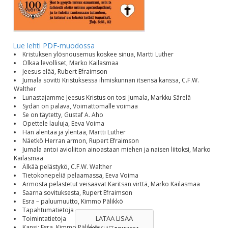
Lue lehti PDF-muodossa
Kristuksen ylösnousemus koskee sinua, Martti Luther
Olkaa levolliset, Marko Kailasmaa
Jeesus elää, Rubert Efraimson
Jumala sovitti Kristuksessa ihmiskunnan itsensä kanssa, C.F.W.
Walther
Lunastajamme Jeesus Kristus on tosi Jumala, Markku Särelä
Sydän on palava, Voimattomalle voimaa
Se on täytetty, Gustaf A. Aho
Opettele lauluja, Eeva Voima
Hän alentaa ja ylentää, Martti Luther
Näetkö Herran armon, Rupert Efraimson
Jumala antoi avioliiton ainoastaan miehen ja naisen liitoksi, Marko
Kailasmaa
Älkää pelästykö, C.F.W. Walther
Tietokonepeliä pelaamassa, Eeva Voima
Armosta pelastetut veisaavat Karitsan virttä, Marko Kailasmaa
Saarna sovituksesta, Rupert Efraimson
Esra – paluumuutto, Kimmo Pälikkö
Tapahtumatietoja
LATAA LISÄÄ
Toimintatietoja
Kansi: Esra, Kimmo Pälikkö