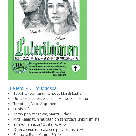
Lue lehti PDF-muodossa
Tapahtukoon sinun tahtosi, Martti Luther
Uudeksi hän tekee kaiken, Marko Kailasmaa
Timoteus, Virpi Apponen
Loois ja Eunike
Katso päivät tulevat, Martti Luther
Mitä Raamatun mukaan on sanottava unionismista
eli ekumeniasta? Gustaf A. Aho
Otteita seurakuntalaisen päiväkirjasta, ER
Rahab ja Ruut, Kimmo Pälikkö