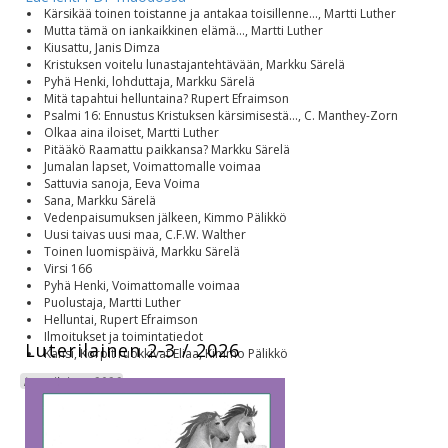
Kärsikää toinen toistanne ja antakaa toisillenne..., Martti Luther
Mutta tämä on iankaikkinen elämä..., Martti Luther
Kiusattu, Janis Dimza
Kristuksen voitelu lunastajantehtävään, Markku Särelä
Pyhä Henki, lohduttaja, Markku Särelä
Mitä tapahtui helluntaina? Rupert Efraimson
Psalmi 16: Ennustus Kristuksen kärsimisestä..., C. Manthey-Zorn
Olkaa aina iloiset, Martti Luther
Pitääkö Raamattu paikkansa? Markku Särelä
Jumalan lapset, Voimattomalle voimaa
Sattuvia sanoja, Eeva Voima
Sana, Markku Särelä
Vedenpaisumuksen jälkeen, Kimmo Pälikkö
Uusi taivas uusi maa, C.F.W. Walther
Toinen luomispäivä, Markku Särelä
Virsi 166
Pyhä Henki, Voimattomalle voimaa
Puolustaja, Martti Luther
Helluntai, Rupert Efraimson
Ilmoitukset ja toimintatiedot
Luterilainen 2-3 / 2026
Kansi, Korpit ruokkivat Eliaa, Kimmo Pälikkö
Luterilainen 2026