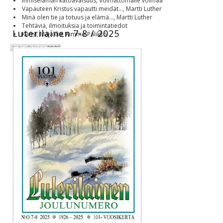
Ihmiselämän katoavaisuus, Voimattomalle voimaa
Vapauteen Kristus vapautti meidät..., Martti Luther
Minä olen tie ja totuus ja elämä..., Martti Luther
Tehtäviä, ilmoituksia ja toimintatiedot
Luterilainen 7-8 / 2025
Kansi, Majakka, Kimmo Pälikkö
Luterilainen 2026