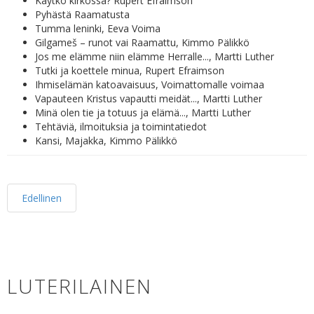
Käytkö kirkossa? Rupert Efraimson
Pyhästä Raamatusta
Tumma leninki, Eeva Voima
Gilgameš – runot vai Raamattu, Kimmo Pälikkö
Jos me elämme niin elämme Herralle..., Martti Luther
Tutki ja koettele minua, Rupert Efraimson
Ihmiselämän katoavaisuus, Voimattomalle voimaa
Vapauteen Kristus vapautti meidät..., Martti Luther
Minä olen tie ja totuus ja elämä..., Martti Luther
Tehtäviä, ilmoituksia ja toimintatiedot
Kansi, Majakka, Kimmo Pälikkö
Edellinen
LUTERILAINEN