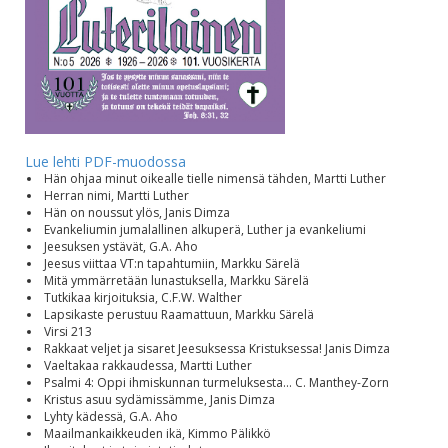
Lue lehti PDF-muodossa
Hän ohjaa minut oikealle tielle nimensä tähden, Martti Luther
Herran nimi, Martti Luther
Hän on noussut ylös, Janis Dimza
Evankeliumin jumalallinen alkuperä, Luther ja evankeliumi
Jeesuksen ystävät, G.A. Aho
Jeesus viittaa VT:n tapahtumiin, Markku Särelä
Mitä ymmärretään lunastuksella, Markku Särelä
Tutkikaa kirjoituksia, C.F.W. Walther
Lapsikaste perustuu Raamattuun, Markku Särelä
Virsi 213
Rakkaat veljet ja sisaret Jeesuksessa Kristuksessa! Janis Dimza
Vaeltakaa rakkaudessa, Martti Luther
Psalmi 4: Oppi ihmiskunnan turmeluksesta... C. Manthey-Zorn
Kristus asuu sydämissämme, Janis Dimza
Lyhty kädessä, G.A. Aho
Maailmankaikkeuden ikä, Kimmo Pälikkö