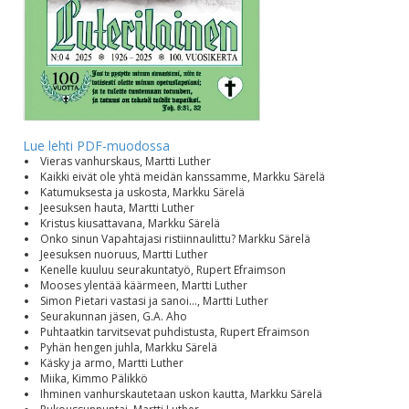
Lue lehti PDF-muodossa
Vieras vanhurskaus, Martti Luther
Kaikki eivät ole yhtä meidän kanssamme, Markku Särelä
Katumuksesta ja uskosta, Markku Särelä
Jeesuksen hauta, Martti Luther
Kristus kiusattavana, Markku Särelä
Onko sinun Vapahtajasi ristiinnaulittu? Markku Särelä
Jeesuksen nuoruus, Martti Luther
Kenelle kuuluu seurakuntatyö, Rupert Efraimson
Mooses ylentää käärmeen, Martti Luther
Simon Pietari vastasi ja sanoi..., Martti Luther
Seurakunnan jäsen, G.A. Aho
Puhtaatkin tarvitsevat puhdistusta, Rupert Efraimson
Pyhän hengen juhla, Markku Särelä
Käsky ja armo, Martti Luther
Miika, Kimmo Pälikkö
Ihminen vanhurskautetaan uskon kautta, Markku Särelä