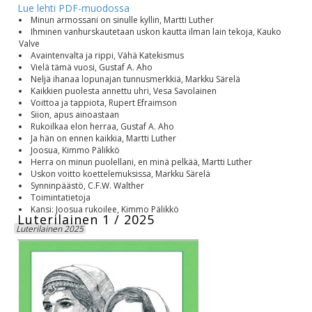
Lue lehti PDF-muodossa
Minun armossani on sinulle kyllin, Martti Luther
Ihminen vanhurskautetaan uskon kautta ilman lain tekoja, Kauko
Valve
Avaintenvalta ja rippi, Vähä Katekismus
Vielä tämä vuosi, Gustaf A. Aho
Neljä ihanaa lopunajan tunnusmerkkiä, Markku Särelä
Kaikkien puolesta annettu uhri, Vesa Savolainen
Voittoa ja tappiota, Rupert Efraimson
Siion, apus ainoastaan
Rukoilkaa elon herraa, Gustaf A. Aho
Ja hän on ennen kaikkia, Martti Luther
Joosua, Kimmo Pälikkö
Herra on minun puolellani, en minä pelkää, Martti Luther
Uskon voitto koettelemuksissa, Markku Särelä
Synninpäästö, C.F.W. Walther
Toimintatietoja
Kansi: Joosua rukoilee, Kimmo Pälikkö
Luterilainen 1 / 2025
Luterilainen 2025