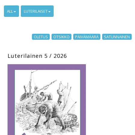
ALL
LUTERILAISET
OLETUS
OTSIKKO
PÄIVÄMÄÄRÄ
SATUNNAINEN
Luterilainen 5 / 2026