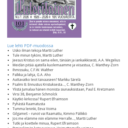
Lue lehti PDF-muodossa
Usko ilman tekoja Martti Luther
Tule minun tyköni, Martti Luther
Jeesus Kristus on sama eilen, tänään ja iankaikkisesti, A.A. Wegelius
Meidän pitää ajatella kuolemaamme ja viisastua, C. Manthey-Zorn
Ihmissuku, C.F.W. Walther
Palkka ja lahja, G.A. Aho
Auttavatko teot taivaaseen? Markku Särelä
Psalmi 8: Ennustus Kristuksesta..., C. Manthey-Zorn
Ylistä Jumalaa hänen monista siunauksistaan, Paul E. Kretzmann
Virsi 38, Benjamin Schmolck
Käytkö kirkossa? Rupert Efraimson
Pyhästä Raamatusta
Tumma leninki, Eeva Voima
Gilgameš – runot vai Raamattu, Kimmo Pälikkö
Jos me elämme niin elämme Herralle..., Martti Luther
Tutki ja koettele minua, Rupert Efraimson