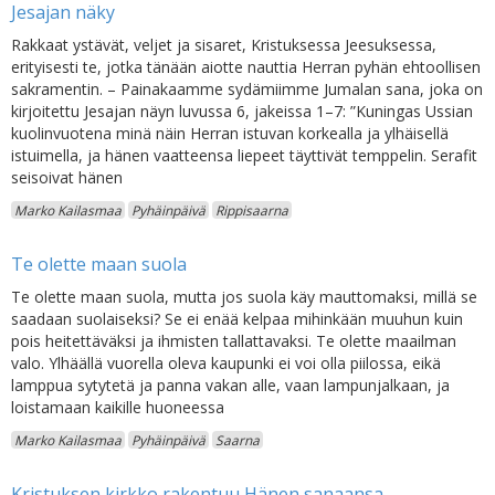
Jesajan näky
Rakkaat ystävät, veljet ja sisaret, Kristuksessa Jeesuksessa,
erityisesti te, jotka tänään aiotte nauttia Herran pyhän ehtoollisen
sakramentin. – Painakaamme sydämiimme Jumalan sana, joka on
kirjoitettu Jesajan näyn luvussa 6, jakeissa 1–7: ”Kuningas Ussian
kuolinvuotena minä näin Herran istuvan korkealla ja ylhäisellä
istuimella, ja hänen vaatteensa liepeet täyttivät temppelin. Serafit
seisoivat hänen
Marko Kailasmaa
Pyhäinpäivä
Rippisaarna
Te olette maan suola
Te olette maan suola, mutta jos suola käy mauttomaksi, millä se
saadaan suolaiseksi? Se ei enää kelpaa mihinkään muuhun kuin
pois heitettäväksi ja ihmisten tallattavaksi. Te olette maailman
valo. Ylhäällä vuorella oleva kaupunki ei voi olla piilossa, eikä
lamppua sytytetä ja panna vakan alle, vaan lampunjalkaan, ja
loistamaan kaikille huoneessa
Marko Kailasmaa
Pyhäinpäivä
Saarna
Kristuksen kirkko rakentuu Hänen sanaansa