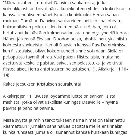
”Nämä ovat ensimmäiset Daavidin sankareista, jotka
voimakkaasti auttoivat häntä kuninkuuteen yhdessä koko Israelin
kanssa tehdäkseen hänet Israelin kuninkaaksi Herran sanan
mukaan. Tämä on Daavidin sankareiden luettelo: Jaasobeam,
hakmonilaisen poika, niiden kolmen päällikkö, hän, joka oli
heiluttanut keihästään kolmensadan kaatuneen yli yhdellä kertaa.
Hänen jälkeensä Eleasar, Doodon poika, ahohilainen, yksi niistä
kolmesta sankarista. Hän oli Daavidin kanssa Pas-Dammimissa,
kun filistealaiset olivat kokoontuneet sinne sotimaan. Siellä oli
peltopalsta täynnä ohraa. Väki pakeni filistealaisia, mutta he
asettuivat keskelle palstaa, saivat sen pelastetuksi ja voittivat
filistealaiset. Herra antoi suuren pelastuksen.” (1. Aikakirja 11:10–
14)
Rakas Jeesuksen Kristuksen seurakunta!
Aikakirjojen 11. luvussa löydämme luettelon sankarillisista
miehistä, jotka olivat uskollisia kuningas Daavidille – hyvinä
päivinä ja pahoina päivinä.
Mistä syystä ja mihin tarkoitukseen nämä nimet on tallennettu
Raamattuun? Jumalan sana haluaa osoittaa meille ensinnäkin,
kuinka runsaasti Jumala oli siunannut kansaa hurskaan kuningas