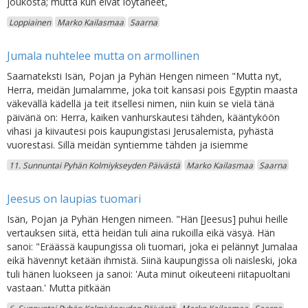
joukosta; mutta kun eivät löytäneet,
Loppiainen
Marko Kailasmaa
Saarna
Jumala nuhtelee mutta on armollinen
Saarnateksti Isän, Pojan ja Pyhän Hengen nimeen "Mutta nyt,
Herra, meidän Jumalamme, joka toit kansasi pois Egyptin maasta
väkevällä kädellä ja teit itsellesi nimen, niin kuin se vielä tänä
päivänä on: Herra, kaiken vanhurskautesi tähden, kääntyköön
vihasi ja kiivautesi pois kaupungistasi Jerusalemista, pyhästä
vuorestasi. Sillä meidän syntiemme tähden ja isiemme
11. Sunnuntai Pyhän Kolmiykseyden Päivästä
Marko Kailasmaa
Saarna
Jeesus on laupias tuomari
Isän, Pojan ja Pyhän Hengen nimeen. "Hän [Jeesus] puhui heille
vertauksen siitä, että heidän tuli aina rukoilla eikä väsyä. Hän
sanoi: "Eräässä kaupungissa oli tuomari, joka ei pelännyt Jumalaa
eikä hävennyt ketään ihmistä. Siinä kaupungissa oli naisleski, joka
tuli hänen luokseen ja sanoi: 'Auta minut oikeuteeni riitapuoltani
vastaan.' Mutta pitkään