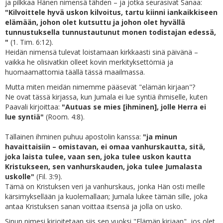
ja pilkkaa Hänen nimensä tähden – ja jotka seurasivat Sanaa:
"Kilvoittele hyvä uskon kilvoitus, tartu kiinni iankaikkiseen
elämään, johon olet kutsuttu ja johon olet hyvällä
tunnustuksella tunnustautunut monen todistajan edessä,
"
(1. Tim. 6:12).
Heidän nimensä tulevat loistamaan kirkkaasti sinä päivänä –
vaikka he olisivatkin olleet kovin merkityksettömiä ja
huomaamattomia täällä tässä maailmassa.
Mutta miten meidän nimemme pääsevät "elämän kirjaan"?
Ne ovat tässä kirjassa, kun Jumala ei lue syntiä ihmiselle, kuten
Paavali kirjoittaa:
"Autuas se mies [ihminen], jolle Herra ei
lue syntiä"
(Room. 4:8).
Tällainen ihminen puhuu apostolin kanssa:
"ja minun
havaittaisiin – omistavan, ei omaa vanhurskautta, sitä,
joka laista tulee, vaan sen, joka tulee uskon kautta
Kristukseen, sen vanhurskauden, joka tulee Jumalasta
uskolle"
(Fil. 3:9).
Tämä on Kristuksen veri ja vanhurskaus, jonka Hän osti meille
kärsimyksellään ja kuolemallaan; Jumala lukee tämän sille, joka
antaa Kristuksen sanan voittaa itsensä ja jolla on usko.
Sinun nimesi kirjoitetaan siis sen vuoksi "Elämän kirjaan", jos olet