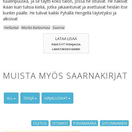
tuulenpuuska, ja se täytti koko talon, jossa he istuivat. He näkivät
ikään kuin tulisia kieliä, jotka jakaantuivat ja asettuivat heidän itse
kunkin päälle. He tulivat kaikki Pyhällä Hengellä täytetyiksi ja
alkoivat
Helluntai
Marko Kailasmaa
Saarna
LATAA LISÄÄ
PIDÄ
SHIFT
POHJASSA
LADATAKSESI KAIKKI
MUISTA MYÖS SAARNAKIRJAT
ALL
TEKIJÄ
KIRJALUOKAT
OLETUS
OTSIKKO
PÄIVÄMÄÄRÄ
SATUNNAINEN