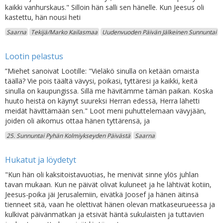
kaikki vanhurskaus." Silloin hän salli sen hänelle. Kun Jeesus oli
kastettu, hän nousi heti
Saarna
Tekijä/Marko Kailasmaa
Uudenvuoden Päivän Jälkeinen Sunnuntai
Lootin pelastus
”Miehet sanoivat Lootille: "Vieläkö sinulla on ketään omaista
täällä? Vie pois täältä vävysi, poikasi, tyttäresi ja kaikki, keitä
sinulla on kaupungissa. Sillä me hävitämme tämän paikan. Koska
huuto heistä on käynyt suureksi Herran edessä, Herra lähetti
meidät hävittämään sen." Loot meni puhuttelemaan vävyjään,
joiden oli aikomus ottaa hänen tyttärensä, ja
25. Sunnuntai Pyhän Kolmiykseyden Päivästä
Saarna
Hukatut ja löydetyt
"Kun hän oli kaksitoistavuotias, he menivät sinne ylös juhlan
tavan mukaan. Kun ne päivät olivat kuluneet ja he lähtivät kotiin,
Jeesus-poika jäi Jerusalemiin, eivätkä Joosef ja hänen äitinsä
tienneet sitä, vaan he olettivat hänen olevan matkaseurueessa ja
kulkivat päivänmatkan ja etsivät häntä sukulaisten ja tuttavien