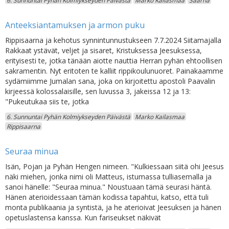
6. Sunnuntai Pyhän Kolmiykseyden Päivästä
Marko Kailasmaa
Saarna
Anteeksiantamuksen ja armon puku
Rippisaarna ja kehotus synnintunnustukseen 7.7.2024 Siitamajalla
Rakkaat ystävät, veljet ja sisaret, Kristuksessa Jeesuksessa,
erityisesti te, jotka tänään aiotte nauttia Herran pyhän ehtoollisen
sakramentin. Nyt eritoten te kalliit rippikoulunuoret. Painakaamme
sydämiimme Jumalan sana, joka on kirjoitettu apostoli Paavalin
kirjeessä kolossalaisille, sen luvussa 3, jakeissa 12 ja 13:
"Pukeutukaa siis te, jotka
6. Sunnuntai Pyhän Kolmiykseyden Päivästä
Marko Kailasmaa
Rippisaarna
Seuraa minua
Isän, Pojan ja Pyhän Hengen nimeen. "Kulkiessaan siitä ohi Jeesus
näki miehen, jonka nimi oli Matteus, istumassa tulliasemalla ja
sanoi hänelle: "Seuraa minua." Noustuaan tämä seurasi häntä.
Hänen aterioidessaan tämän kodissa tapahtui, katso, että tuli
monta publikaania ja syntistä, ja he aterioivat Jeesuksen ja hänen
opetuslastensa kanssa. Kun fariseukset näkivät