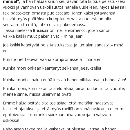
minua!",
ja hän haluaa sinun seuraavan tätä kutsua pelastuksesi
vuoksi ja vannovan uskollisuutta hänelle uudelleen. Myös
Eleasar
teki päätöksen omasta puolestaan; Hänen kaksi ystäväänsä
tekivät myös päätöksen kumpikin omasta puolestaan olla
seuraamatta niitä, jotka olivat pakenemassa.
Tässä mielessä
Eleasar
on meille esimerkki, joten sanon:
Vaikka kaikki muut pakenisivat – minä jään!
Jos kaikki kääntyvät pois Kristuksesta ja Jumalan sanasta – minä
en!
Kun monet tekevät vääriä kompromisseja – minä en!
Kuinka moni onkaan kääntänyt selkänsä Jeesukselle!
Kuinka moni ei halua enää kestää hänen pilkkaansa ja häpeätään!
Kuinka moni, kun uskon taistelu alkaa, piiloutuu luoliin tai vuorille,
menee sinne, missä useimmat ovat!
Emme halua peittää sitä tosiasiaa, että meitäkin haastavat
tällaiset ajatukset ja että myös meillä on vähän uskoa ja olemme
epätoivoisia – emmekä suinkaan aina varmoja ja vahvoja
uskossa!
Paholainen tekee meille vaikeaksi puolustaa Herraa ja hänen