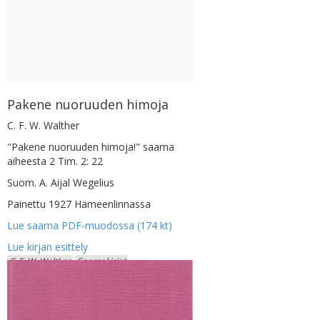
Pakene nuoruuden himoja
C. F. W. Walther
"Pakene nuoruuden himoja!" saarna
aiheesta 2 Tim. 2: 22
Suom. A. Aijal Wegelius
Painettu 1927 Hämeenlinnassa
Lue saarna PDF-muodossa (174 kt)
C. F. W. Walther
Saarnakirjat