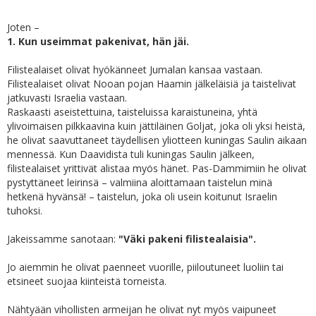
Joten –
1. Kun useimmat pakenivat, hän jäi.
Filistealaiset olivat hyökänneet Jumalan kansaa vastaan.
Filistealaiset olivat Nooan pojan Haamin jälkeläisiä ja taistelivat
jatkuvasti Israelia vastaan.
Raskaasti aseistettuina, taisteluissa karaistuneina, yhtä
ylivoimaisen pilkkaavina kuin jättiläinen Goljat, joka oli yksi heistä,
he olivat saavuttaneet täydellisen yliotteen kuningas Saulin aikaan
mennessä. Kun Daavidista tuli kuningas Saulin jälkeen,
filistealaiset yrittivät alistaa myös hänet. Pas-Dammimiin he olivat
pystyttäneet leirinsä – valmiina aloittamaan taistelun minä
hetkenä hyvänsä! – taistelun, joka oli usein koitunut Israelin
tuhoksi.
Jakeissamme sanotaan:
"Väki pakeni filistealaisia".
Jo aiemmin he olivat paenneet vuorille, piiloutuneet luoliin tai
etsineet suojaa kiinteistä torneista.
Nähtyään vihollisten armeijan he olivat nyt myös vaipuneet