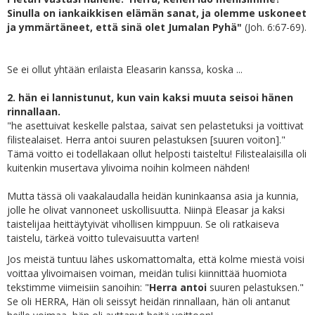
Sinulla on iankaikkisen elämän sanat, ja olemme uskoneet
ja ymmärtäneet, että sinä olet Jumalan Pyhä"
(Joh. 6:67-69).
Se ei ollut yhtään erilaista Eleasarin kanssa, koska ...
2. hän ei lannistunut, kun vain kaksi muuta seisoi hänen
rinnallaan.
"he asettuivat keskelle palstaa, saivat sen pelastetuksi ja voittivat
filistealaiset. Herra antoi suuren pelastuksen [suuren voiton]."
Tämä voitto ei todellakaan ollut helposti taisteltu! Filistealaisilla oli
kuitenkin musertava ylivoima noihin kolmeen nähden!
Mutta tässä oli vaakalaudalla heidän kuninkaansa asia ja kunnia,
jolle he olivat vannoneet uskollisuutta. Niinpä Eleasar ja kaksi
taistelijaa heittäytyivät vihollisen kimppuun. Se oli ratkaiseva
taistelu, tärkeä voitto tulevaisuutta varten!
Jos meistä tuntuu lähes uskomattomalta, että kolme miestä voisi
voittaa ylivoimaisen voiman, meidän tulisi kiinnittää huomiota
tekstimme viimeisiin sanoihin: "
Herra antoi
suuren pelastuksen."
Se oli HERRA, Hän oli seissyt heidän rinnallaan, hän oli antanut