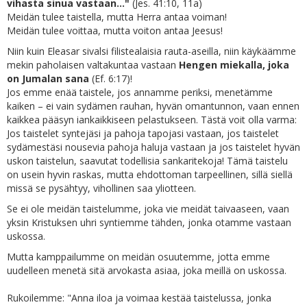
vihasta sinua vastaan..."
(Jes. 41:10, 11a)
Meidän tulee taistella, mutta Herra antaa voiman!
Meidän tulee voittaa, mutta voiton antaa Jeesus!
Niin kuin Eleasar sivalsi filistealaisia rauta-aseilla, niin käykäämme
mekin paholaisen valtakuntaa vastaan
Hengen miekalla, joka
on Jumalan sana
(Ef. 6:17)!
Jos emme enää taistele, jos annamme periksi, menetämme
kaiken – ei vain sydämen rauhan, hyvän omantunnon, vaan ennen
kaikkea pääsyn iankaikkiseen pelastukseen. Tästä voit olla varma:
Jos taistelet syntejäsi ja pahoja tapojasi vastaan, jos taistelet
sydämestäsi nousevia pahoja haluja vastaan ja jos taistelet hyvän
uskon taistelun, saavutat todellisia sankaritekoja! Tämä taistelu
on usein hyvin raskas, mutta ehdottoman tarpeellinen, sillä siellä
missä se pysähtyy, vihollinen saa yliotteen.
Se ei ole meidän taistelumme, joka vie meidät taivaaseen, vaan
yksin Kristuksen uhri syntiemme tähden, jonka otamme vastaan
uskossa.
Mutta kamppailumme on meidän osuutemme, jotta emme
uudelleen menetä sitä arvokasta asiaa, joka meillä on uskossa.
Rukoilemme: "Anna iloa ja voimaa kestää taistelussa, jonka