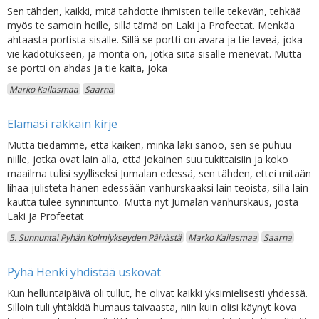
Sen tähden, kaikki, mitä tahdotte ihmisten teille tekevän, tehkää
myös te samoin heille, sillä tämä on Laki ja Profeetat. Menkää
ahtaasta portista sisälle. Sillä se portti on avara ja tie leveä, joka
vie kadotukseen, ja monta on, jotka siitä sisälle menevät. Mutta
se portti on ahdas ja tie kaita, joka
Marko Kailasmaa
Saarna
Elämäsi rakkain kirje
Mutta tiedämme, että kaiken, minkä laki sanoo, sen se puhuu
niille, jotka ovat lain alla, että jokainen suu tukittaisiin ja koko
maailma tulisi syylliseksi Jumalan edessä, sen tähden, ettei mitään
lihaa julisteta hänen edessään vanhurskaaksi lain teoista, sillä lain
kautta tulee synnintunto. Mutta nyt Jumalan vanhurskaus, josta
Laki ja Profeetat
5. Sunnuntai Pyhän Kolmiykseyden Päivästä
Marko Kailasmaa
Saarna
Pyhä Henki yhdistää uskovat
Kun helluntaipäivä oli tullut, he olivat kaikki yksimielisesti yhdessä.
Silloin tuli yhtäkkiä humaus taivaasta, niin kuin olisi käynyt kova