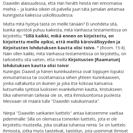
Daavidin alaisuudessa, että Hän herätti heistä niin erinomaisia
miehiä – ja kuinka oikein oli palvella juuri tätä Jumalan antamaa
kuningasta kaikessa uskollisuudessa.
Mutta mitä hyötyä tästä on meille tänään? Ei unohdeta sitä,
kuinka apostoli puhuu kaikesta, mitä Vanhassa testamentissa on
kirjoitettu:
"Sillä kaikki, mikä ennen on kirjoitettu, on
kirjoitettu meille opiksi, että meillä kärsivällisyyden ja
Kirjoitusten lohdutuksen kautta olisi toivo. "
(Room. 15:4).
Näin ollen kaikki, mitä Vanhassa testamentissa on kirjoitettu, on
tarkoitettu sitä varten, että meillä
Kirjoitusten [Raamatun]
lohdutuksen kautta olisi toivo
!
Kuningas Daavid ja hänen kuninkuutensa ovat loppujen lopuksi
ennustamassa tai osoittamassa siihen yhteen Kuninkaaseen,
jonka valtakunta on ikuinen ja joka itse kokoaa kansansa
kutsumalla syntisiä luokseen evankeliumin kautta, Kristukseen.
Eikä vähemmän tärkeää ole se, että ihmisluontonsa puolesta
Messiaan oli määrä tulla "Daavidin sukukunnasta".
Niinpä "Daavidin sankarien luettelo" antaa katseemme vaeltaa
pidemmälle: Sillä on olemassa toinenkin luettelo, jota ei ole
kirjoitettu musteella, joka sisältää tuhansia nimiä. Se on luettelo
ihmisistä, jotka myös taistelivat, taistelun, jota useimmat ihmiset