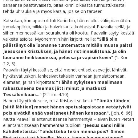
sanaansa päättäväisesti, pitää kiinni oikeasta tunnustuksesta,
tehdä uhrauksia ja myös kärsiä, jos se on tarpeen.
Katsokaa, kun apostoli tuli Korinttiin, hän ei ollut välinpitämätön:
jumalanpilkka, pilkka ja halveksunta kohtasivat Paavalia siellä; ja
siihen mennessä kun seurakunta oli koottu, Paavalin täytyi kestää
vaikeita asioita. Myöhemmin hän kirjoitti heille:
"Sillä olin
päättänyt olla luonanne tuntematta mitään muuta paitsi
Jeesuksen Kristuksen, ja hänet ristiinnaulittuna. Ja olin
luonanne heikkoudessa, pelossa ja vapisin kovin"
(1. Kor.
2:2, 3).
Paavalin täytyi kestää se, että monet entiset aseveljet lähtivät,
hylkäsivät uskon, lankesivat takaisin vanhaan jumalattomaan
elämään, ja hän kirjoittaa:
"Tähän nykyiseen maailmaan
rakastuneena Deemas jätti minut ja matkusti
Tessalonikaan..."
(2. Tim. 4:10)
Hänen täytyi kokea se, mitä Kristus itse kesti:
"Tämän tähden
[siitä lähtien] monet hänen opetuslapsistaan vetäytyivät
pois eivätkä enää vaeltaneet hänen kanssaan".
[Joh. 6: 66]
Mutta Paavali ei antanut itsensä hämmentyä – aivan kuten Pietari
ei antanut itseään hämmentää tuolloin:
"Jeesus sanoi niille
kahdelletoista: 'Tahdotteko tekin mennä pois?' Simon
Pietari vastasi hänelle: 'Herra, kenen luo menisimme?