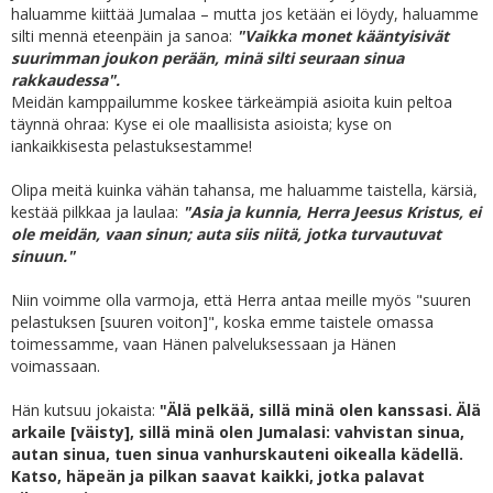
haluamme kiittää Jumalaa – mutta jos ketään ei löydy, haluamme
silti mennä eteenpäin ja sanoa:
"Vaikka monet kääntyisivät
suurimman joukon perään, minä silti seuraan sinua
rakkaudessa".
Meidän kamppailumme koskee tärkeämpiä asioita kuin peltoa
täynnä ohraa: Kyse ei ole maallisista asioista; kyse on
iankaikkisesta pelastuksestamme!
Olipa meitä kuinka vähän tahansa, me haluamme taistella, kärsiä,
kestää pilkkaa ja laulaa:
"Asia ja kunnia, Herra Jeesus Kristus, ei
ole meidän, vaan sinun; auta siis niitä, jotka turvautuvat
sinuun."
Niin voimme olla varmoja, että Herra antaa meille myös "suuren
pelastuksen [suuren voiton]", koska emme taistele omassa
toimessamme, vaan Hänen palveluksessaan ja Hänen
voimassaan.
Hän kutsuu jokaista:
"Älä pelkää, sillä minä olen kanssasi. Älä
arkaile [väisty], sillä minä olen Jumalasi: vahvistan sinua,
autan sinua, tuen sinua vanhurskauteni oikealla kädellä.
Katso, häpeän ja pilkan saavat kaikki, jotka palavat