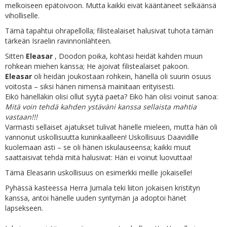
melkoiseen epätoivoon. Mutta kaikki eivät kääntäneet selkäänsä
viholliselle.
Tämä tapahtui ohrapellolla; filistealaiset halusivat tuhota tämän
tärkeän Israelin ravinnonlähteen.
Sitten
Eleasar
, Doodon poika, kohtasi heidät kahden muun
rohkean miehen kanssa; He ajoivat filistealaiset pakoon.
Eleasar
oli heidän joukostaan rohkein, hänellä oli suurin osuus
voitosta – siksi hänen nimensä mainitaan erityisesti.
Eikö hänelläkin olisi ollut syytä paeta? Eikö hän olisi voinut sanoa:
Mitä voin tehdä kahden ystäväni kanssa sellaista mahtia
vastaan!!!
Varmasti sellaiset ajatukset tulivat hänelle mieleen, mutta hän oli
vannonut uskollisuutta kuninkaalleen! Uskollisuus Daavidille
kuolemaan asti – se oli hänen iskulauseensa; kaikki muut
saattaisivat tehdä mitä halusivat: Hän ei voinut luovuttaa!
Tämä Eleasarin uskollisuus on esimerkki meille jokaiselle!
Pyhässä kasteessa Herra Jumala teki liiton jokaisen kristityn
kanssa, antoi hänelle uuden syntymän ja adoptoi hänet
lapsekseen.