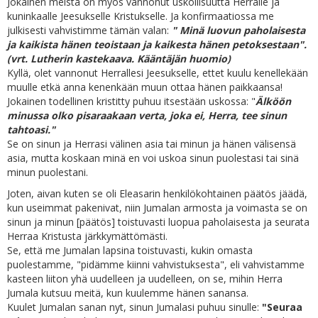
Jokainen meistä on myös vannonut uskollisuutta Herralle ja
kuninkaalle Jeesukselle Kristukselle. Ja konfirmaatiossa me
julkisesti vahvistimme tämän valan:
" Minä luovun paholaisesta
ja kaikista hänen teoistaan ja kaikesta hänen petoksestaan".
(vrt. Lutherin kastekaava. Kääntäjän huomio)
Kyllä, olet vannonut Herrallesi Jeesukselle, ettet kuulu kenellekään
muulle etkä anna kenenkään muun ottaa hänen paikkaansa!
Jokainen todellinen kristitty puhuu itsestään uskossa: "
Älköön
minussa olko pisaraakaan verta, joka ei, Herra, tee sinun
tahtoasi."
Se on sinun ja Herrasi välinen asia tai minun ja hänen välisensä
asia, mutta koskaan minä en voi uskoa sinun puolestasi tai sinä
minun puolestani.
Joten, aivan kuten se oli Eleasarin henkilökohtainen päätös jäädä,
kun useimmat pakenivat, niin Jumalan armosta ja voimasta se on
sinun ja minun [päätös] toistuvasti luopua paholaisesta ja seurata
Herraa Kristusta järkkymättömästi.
Se, että me Jumalan lapsina toistuvasti, kukin omasta
puolestamme, "pidämme kiinni vahvistuksesta", eli vahvistamme
kasteen liiton yhä uudelleen ja uudelleen, on se, mihin Herra
Jumala kutsuu meitä, kun kuulemme hänen sanansa.
Kuulet Jumalan sanan nyt, sinun Jumalasi puhuu sinulle:
"Seuraa