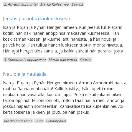
2. Adventtisunnuntai
Marko Kailasmaa
Saarna
Jeesus parantaa iankaikkisesti
Isän ja Pojan ja Pyhän Hengen nimeen. Kun Jeesus tuli Pietarin
kotiin, hän näki hänen anoppinsa makaavan kuumeessa. Hän
koski tämän käteen, ja kuume lähti hänestä, ja hän nousi ja
palveli heitä. Illan tultua hänen luokseen tuotiin monta riivattua.
Hän ajoi henget ulos sanalla, ja kaikki sairaat hän paransi, jotta
3. Sunnuntai Loppiaisesta
Marko Kailasmaa
Saarna
Nauloja ja naulaajia
Isän ja Pojan ja Pyhän Hengen nimeen. Armoa Armonruhtinaalta,
rauhaa Rauhanruhtinaalta! Kalliit kristityt, Isäni opetti minut
naulaamaan vasaralla, kun olin lapsi. Poika ei kuitenkaan oikein
taitoa oppinut. Milloin löin ohi, milloin taas naula meni vinoon ja
joskus napautin sormeenikin. Kärsivällisesti isä kuitenkin neuvoi
kerta toisensa jälkeen. Ja joutuipa hän joskus
Marko Kailasmaa
Puhe
Pyhäinpäivä