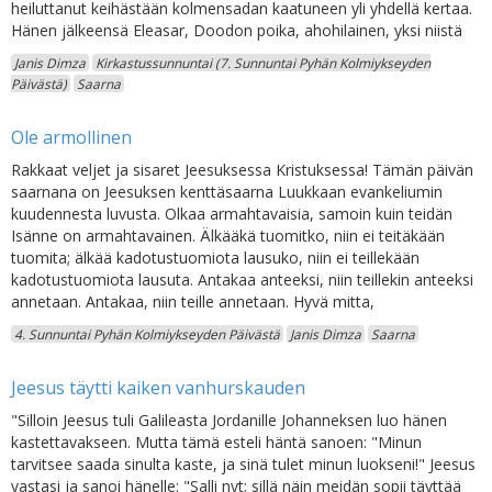
heiluttanut keihästään kolmensadan kaatuneen yli yhdellä kertaa.
Hänen jälkeensä Eleasar, Doodon poika, ahohilainen, yksi niistä
Janis Dimza
Kirkastussunnuntai (7. Sunnuntai Pyhän Kolmiykseyden
Päivästä)
Saarna
Ole armollinen
Rakkaat veljet ja sisaret Jeesuksessa Kristuksessa! Tämän päivän
saarnana on Jeesuksen kenttäsaarna Luukkaan evankeliumin
kuudennesta luvusta. Olkaa armahtavaisia, samoin kuin teidän
Isänne on armahtavainen. Älkääkä tuomitko, niin ei teitäkään
tuomita; älkää kadotustuomiota lausuko, niin ei teillekään
kadotustuomiota lausuta. Antakaa anteeksi, niin teillekin anteeksi
annetaan. Antakaa, niin teille annetaan. Hyvä mitta,
4. Sunnuntai Pyhän Kolmiykseyden Päivästä
Janis Dimza
Saarna
Jeesus täytti kaiken vanhurskauden
"Silloin Jeesus tuli Galileasta Jordanille Johanneksen luo hänen
kastettavakseen. Mutta tämä esteli häntä sanoen: "Minun
tarvitsee saada sinulta kaste, ja sinä tulet minun luokseni!" Jeesus
vastasi ja sanoi hänelle: "Salli nyt; sillä näin meidän sopii täyttää