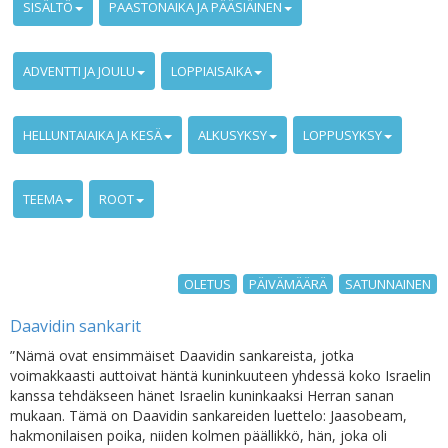
SISÄLTÖ
PAASTONAIKA JA PÄÄSIÄINEN
ADVENTTI JA JOULU
LOPPIAISAIKA
HELLUNTAIAIKA JA KESÄ
ALKUSYKSY
LOPPUSYKSY
TEEMA
ROOT
OLETUS
PÄIVÄMÄÄRÄ
SATUNNAINEN
Daavidin sankarit
”Nämä ovat ensimmäiset Daavidin sankareista, jotka
voimakkaasti auttoivat häntä kuninkuuteen yhdessä koko Israelin
kanssa tehdäkseen hänet Israelin kuninkaaksi Herran sanan
mukaan. Tämä on Daavidin sankareiden luettelo: Jaasobeam,
hakmonilaisen poika, niiden kolmen päällikkö, hän, joka oli