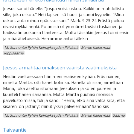
Jeesus sanoi hänelle: "Jospa voisit uskoa. Kaikki on mahdollista
sille, joka uskoo." Heti lapsen isä huusi ja sanoi kyynelin: "Minä
uskon, auta minua epäuskossani." Mark. 9:23-24 Erästä poikaa
riivasi mykkä henki. Pojan isä oli ymmärrettävästi tuskainen ja
hädissään poikansa tilanteesta. Mutta tässäkin Jeesus toimi ensin
ja määrätietoisesti. Herramme antoi tällekin
15. Sunnuntai Pyhän Kolmiykseyden Päivästä
Marko Kailasmaa
Rippisaarna
Jeesus armahtaa omakseen vääristä vaatimuksista
Heidän vaeltaessaan hän meni erääseen kylään. Eräs nainen,
nimeltä Martta, otti hänet kotiinsa. Hänellä oli sisar, nimeltään
Maria, joka asettui istumaan Jeesuksen jalkojen juureen ja
kuunteli hänen sanaansa. Mutta Martta puuhasi monissa
palvelustoimissa, tuli ja sanoi: "Herra, etkö sinä välitä siitä, että
sisareni on jättänyt minut yksin palvelemaan? Sano siis
15. Sunnuntai Pyhän Kolmiykseyden Päivästä
Marko Kailasmaa
Saarna
Taivaantie