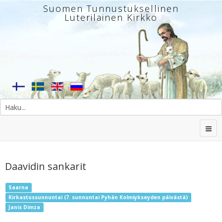
Suomen Tunnustuksellinen
Luterilainen Kirkko
Daavidin sankarit
Saarna
Kirkastussunnuntai (7. sunnuntai Pyhän Kolmiykseyden päivästä)
Janis Dimza