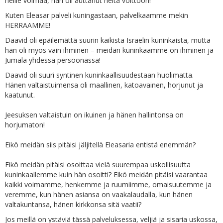
heille voimaa, hän oli auttanut heitä voittoon!
Kuten Eleasar palveli kuningastaan, palvelkaamme mekin
HERRAAMME!
Daavid oli epäilemättä suurin kaikista Israelin kuninkaista, mutta
hän oli myös vain ihminen – meidän kuninkaamme on ihminen ja
Jumala yhdessä persoonassa!
Daavid oli suuri syntinen kuninkaallisuudestaan huolimatta.
Hänen valtaistuimensa oli maallinen, katoavainen, horjunut ja
kaatunut.
Jeesuksen valtaistuin on ikuinen ja hänen hallintonsa on
horjumaton!
Eikö meidän siis pitäisi jäljitellä Eleasaria entistä enemmän?
Eikö meidän pitäisi osoittaa vielä suurempaa uskollisuutta
kuninkaallemme kuin hän osoitti? Eikö meidän pitäisi vaarantaa
kaikki voimamme, henkemme ja ruumiimme, omaisuutemme ja
veremme, kun hänen asiansa on vaakalaudalla, kun hänen
valtakuntansa, hänen kirkkonsa sitä vaatii?
Jos meillä on ystäviä tässä palveluksessa, veljiä ja sisaria uskossa,