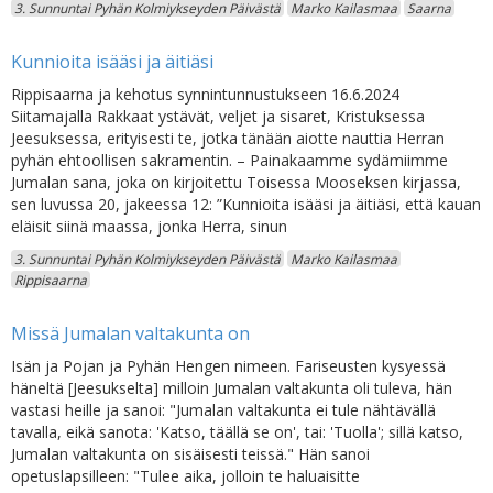
3. Sunnuntai Pyhän Kolmiykseyden Päivästä
Marko Kailasmaa
Saarna
Kunnioita isääsi ja äitiäsi
Rippisaarna ja kehotus synnintunnustukseen 16.6.2024
Siitamajalla Rakkaat ystävät, veljet ja sisaret, Kristuksessa
Jeesuksessa, erityisesti te, jotka tänään aiotte nauttia Herran
pyhän ehtoollisen sakramentin. – Painakaamme sydämiimme
Jumalan sana, joka on kirjoitettu Toisessa Mooseksen kirjassa,
sen luvussa 20, jakeessa 12: ”Kunnioita isääsi ja äitiäsi, että kauan
eläisit siinä maassa, jonka Herra, sinun
3. Sunnuntai Pyhän Kolmiykseyden Päivästä
Marko Kailasmaa
Rippisaarna
Missä Jumalan valtakunta on
Isän ja Pojan ja Pyhän Hengen nimeen. Fariseusten kysyessä
häneltä [Jeesukselta] milloin Jumalan valtakunta oli tuleva, hän
vastasi heille ja sanoi: "Jumalan valtakunta ei tule nähtävällä
tavalla, eikä sanota: 'Katso, täällä se on', tai: 'Tuolla'; sillä katso,
Jumalan valtakunta on sisäisesti teissä." Hän sanoi
opetuslapsilleen: "Tulee aika, jolloin te haluaisitte