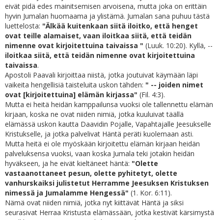
eivät pidä edes mainitsemisen arvoisena, mutta joka on erittäin
hyvin Jumalan huomaama ja ylistämä. Jumalan sana puhuu tästä
luettelosta:
"Älkää kuitenkaan siitä iloitko, että henget
ovat teille alamaiset, vaan iloitkaa siitä, että teidän
nimenne ovat kirjoitettuina taivaissa "
(Luuk. 10:20). Kyllä, --
iloitkaa siitä, että teidän nimenne ovat kirjoitettuina
taivaissa
.
Apostoli Paavali kirjoittaa niistä, jotka joutuivat käymään läpi
vaikeita hengellisiä taisteluita uskon tähden:
" -- joiden nimet
ovat [kirjoitettuina] elämän kirjassa"
(Fil. 4:3).
Mutta ei heitä heidän kamppailunsa vuoksi ole tallennettu elämän
kirjaan, koska ne ovat niiden nimiä, jotka kuuluivat täällä
elämässä uskon kautta Daavidin Pojalle, Vapahtajalle Jeesukselle
Kristukselle, ja jotka palvelivat Häntä peräti kuolemaan asti.
Mutta heitä ei ole myöskään kirjoitettu elämän kirjaan heidän
palveluksensa vuoksi, vaan koska Jumala teki jotakin heidän
hyväkseen, ja he eivät kieltäneet häntä:
"Olette
vastaanottaneet pesun, olette pyhitetyt, olette
vanhurskaiksi julistetut Herramme Jeesuksen Kristuksen
nimessä ja Jumalamme Hengessä"
(1. Kor. 6:11).
Nämä ovat niiden nimiä, jotka nyt kiittävät Häntä ja siksi
seurasivat Herraa Kristusta elämässään, jotka kestivät kärsimystä