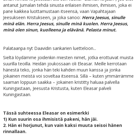
antanut Jumalan tehdä sinusta erilaisen ihmisen, ihmisen, joka ei
pane kaikkea luottamustaan itseensä, vaan Vapahtajaan
Jeesukseen Kristukseen, ja joka sanoo:
Herra Jeesus, sinulle
minä elän. Herra Jeesus, sinulle minä kuolen. Herra Jeesus,
minä olen sinun, kuolleena ja elävänä. Pelasta minut.
Palataanpa nyt Daavidin sankarien luetteloon...
Sieltä löydämme joidenkin miesten nimet, jotka erottuivat muista
suurilla teoilla. Heidän joukossaan oli Eleasar. Meille kerrotaan
hänestä teko, jonka hän teki kahden muun kanssa ja jonka
jokainen meistä voi soveltaa itseensä. Sillä – kuten ymmärrämme
saarnan loppuun saakka – jokainen kristitty haluaa palvella
Kuningastaan, Jeesusta Kristusta, kuten Eleasar palveli
Kuningastaan.
Tässä suhteessa Eleasar on esimerkki
1) Kun suurin osa ihmisistä pakeni, hän jäi.
2. Hän ei horjunut, kun vain kaksi muuta seisoi hänen
rinnallaan.