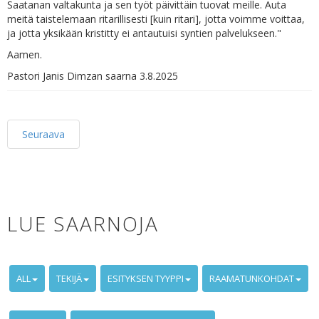
Saatanan valtakunta ja sen työt päivittäin tuovat meille. Auta
meitä taistelemaan ritarillisesti [kuin ritari], jotta voimme voittaa,
ja jotta yksikään kristitty ei antautuisi syntien palvelukseen."
Aamen.
Pastori Janis Dimzan saarna 3.8.2025
Seuraava
LUE SAARNOJA
ALL
TEKIJÄ
ESITYKSEN TYYPPI
RAAMATUNKOHDAT