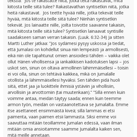
tekstiä: “Jos te rakastatte niitä, jotka teitä rakastavat, mitä
kiitosta teille siitä tulee? Rakastavathan syntisetkin niitä, jotka
heitä rakastavat. Jos teette hyvää niille, jotka tekevät teille
hyvää, mitä kiitosta teille siitä tulee? Niinhän syntisetkin
tekevät. Jos lainaatte niille, joilta toivotte saavanne takaisin,
mitä kiitosta teille siitä tulee? Syntisetkin lainaavat syntisille
saadakseen saman verran takaisin. (Luuk. 6:32-34) Ja sitten
Martti Luther jatkaa: ”Jos sydämesi pysyy uskossa ja tiedät,
että Jumalasi on kohdellut sinua niin lempeästi ja armollisesti,
eikä niin ole tapahtunut omien ansioidesi tähden – vaikka olet
ollut Hänen vihollisensa ja iankaikkisen kadotuksen lapsi – jos
uskot sen, sinun on oltava armollinen lähimmäisellesi – toisin
ei voi olla, sinun on tehtävä kaikkea, mikä on Jumalalle
otollista ja lähimmäisellesi hyväksi. Sen tähden pidä huoli
siitä, ettet jaa ja luokittele ihmisiä ystäviin ja vihollisiin,
arvollisiin ja arvottomiin (tai muutenkaan).” ”Sillä ennen kuin
voimme antaa, meidän täytyy saada; ennen kuin teemme
armon työn, meidän on vastaanotettava se Jumalalta. Emme
itse asettaneet ensimmäistä kiveä; sillä lammas ei etsi
paimenta, vaan paimen etsii lammasta. Siksi emme voi
saavuttaa mitään teoillamme Jumalan edessä, vaan ilman
mitään omia ansioitamme saamme Jumalalta kaiken sen,
mitä meille annetaan.