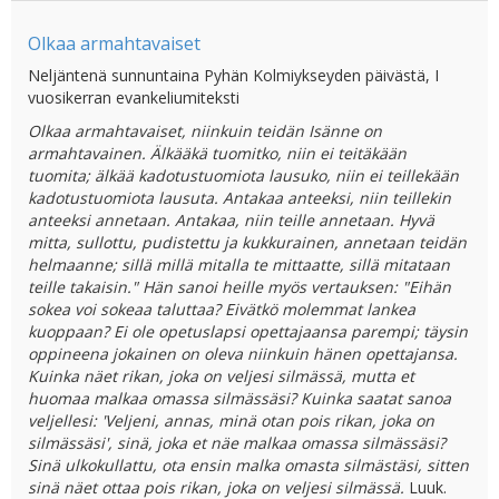
Olkaa armahtavaiset
Neljäntenä sunnuntaina Pyhän Kolmiykseyden päivästä, I
vuosikerran evankeliumiteksti
Olkaa armahtavaiset, niinkuin teidän Isänne on
armahtavainen. Älkääkä tuomitko, niin ei teitäkään
tuomita; älkää kadotustuomiota lausuko, niin ei teillekään
kadotustuomiota lausuta. Antakaa anteeksi, niin teillekin
anteeksi annetaan. Antakaa, niin teille annetaan. Hyvä
mitta, sullottu, pudistettu ja kukkurainen, annetaan teidän
helmaanne; sillä millä mitalla te mittaatte, sillä mitataan
teille takaisin." Hän sanoi heille myös vertauksen: "Eihän
sokea voi sokeaa taluttaa? Eivätkö molemmat lankea
kuoppaan? Ei ole opetuslapsi opettajaansa parempi; täysin
oppineena jokainen on oleva niinkuin hänen opettajansa.
Kuinka näet rikan, joka on veljesi silmässä, mutta et
huomaa malkaa omassa silmässäsi? Kuinka saatat sanoa
veljellesi: 'Veljeni, annas, minä otan pois rikan, joka on
silmässäsi', sinä, joka et näe malkaa omassa silmässäsi?
Sinä ulkokullattu, ota ensin malka omasta silmästäsi, sitten
sinä näet ottaa pois rikan, joka on veljesi silmässä.
Luuk.