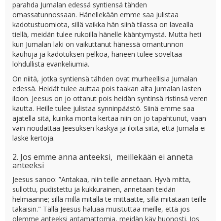
parahda Jumalan edessä syntiensä tähden
omassatunnossaan. Hänellekään emme saa julistaa
kadotustuomiota, sillä vaikka hän siinä tilassa on lavealla
tiellä, meidän tulee rukoilla hänelle kääntymystä. Mutta heti
kun Jumalan laki on vaikuttanut hänessä omantunnon
kauhuja ja kadotuksen pelkoa, häneen tulee soveltaa
lohdullista evankeliumia.
On niitä, jotka syntiensä tähden ovat murheellisia Jumalan
edessä. Heidät tulee auttaa pois taakan alta Jumalan lasten
iloon. Jeesus on jo ottanut pois heidän syntinsä ristinsä veren
kautta. Heille tulee julistaa synninpäästö. Siinä emme saa
ajatella sitä, kuinka monta kertaa niin on jo tapahtunut, vaan
vain noudattaa Jeesuksen käskyä ja iloita siitä, että Jumala ei
laske kertoja.
2. Jos emme anna anteeksi, meillekään ei anneta
anteeksi
Jeesus sanoo: ”Antakaa, niin teille annetaan. Hyvä mitta,
sullottu, pudistettu ja kukkurainen, annetaan teidän
helmaanne; sillä millä mitalla te mittaatte, sillä mitataan teille
takaisin." Tällä Jeesus haluaa muistuttaa meille, että jos
olemme anteeksi antamattomia, meidän käy huonosti. Jos