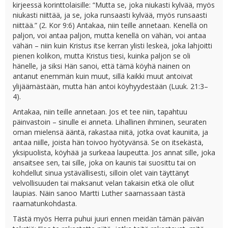
kirjeessä korinttolaisille: “Mutta se, joka niukasti kylvää, myös
niukasti niittää, ja se, joka runsaasti kylvää, myös runsaasti
niittää.” (2. Kor 9:6) Antakaa, niin teille annetaan. Kenellä on
paljon, voi antaa paljon, mutta kenellä on vähän, voi antaa
vähän – niin kuin Kristus itse kerran ylisti leskeä, joka lahjoitti
pienen kolikon, mutta Kristus tiesi, kuinka paljon se oli
hänelle, ja siksi Hän sanoi, että tämä köyhä nainen on
antanut enemmän kuin muut, sillä kaikki muut antoivat
ylijäämästään, mutta hän antoi köyhyydestään (Luuk. 21:3–
4).
Antakaa, niin teille annetaan. Jos et tee niin, tapahtuu
päinvastoin – sinulle ei anneta. Lihallinen ihminen, seuraten
oman mielensä ääntä, rakastaa niitä, jotka ovat kauniita, ja
antaa niille, joista hän toivoo hyötyvänsä. Se on itsekästä,
yksipuolista, köyhää ja surkeaa laupeutta. Jos annat sille, joka
ansaitsee sen, tai sille, joka on kaunis tai suosittu tai on
kohdellut sinua ystävällisesti, silloin olet vain täyttänyt
velvollisuuden tai maksanut velan takaisin etkä ole ollut
laupias. Näin sanoo Martti Luther saarnassaan tästä
raamatunkohdasta.
Tästä myös Herra puhui juuri ennen meidän tämän päivän