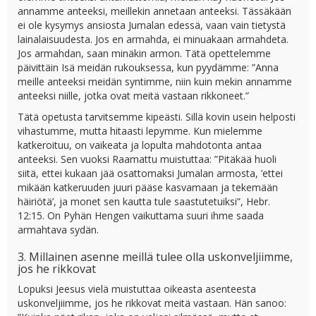
annamme anteeksi, meillekin annetaan anteeksi. Tässäkään
ei ole kysymys ansiosta Jumalan edessä, vaan vain tietystä
lainalaisuudesta. Jos en armahda, ei minuakaan armahdeta.
Jos armahdan, saan minäkin armon. Tätä opettelemme
päivittäin Isä meidän rukouksessa, kun pyydämme: ”Anna
meille anteeksi meidän syntimme, niin kuin mekin annamme
anteeksi niille, jotka ovat meitä vastaan rikkoneet.”
Tätä opetusta tarvitsemme kipeästi. Sillä kovin usein helposti
vihastumme, mutta hitaasti lepymme. Kun mielemme
katkeroituu, on vaikeata ja lopulta mahdotonta antaa
anteeksi. Sen vuoksi Raamattu muistuttaa: ”Pitäkää huoli
siitä, ettei kukaan jää osattomaksi Jumalan armosta, ’ettei
mikään katkeruuden juuri pääse kasvamaan ja tekemään
häiriötä’, ja monet sen kautta tule saastutetuiksi”, Hebr.
12:15. On Pyhän Hengen vaikuttama suuri ihme saada
armahtava sydän.
3. Millainen asenne meillä tulee olla uskonveljiimme,
jos he rikkovat
Lopuksi Jeesus vielä muistuttaa oikeasta asenteesta
uskonveljiimme, jos he rikkovat meitä vastaan. Hän sanoo: