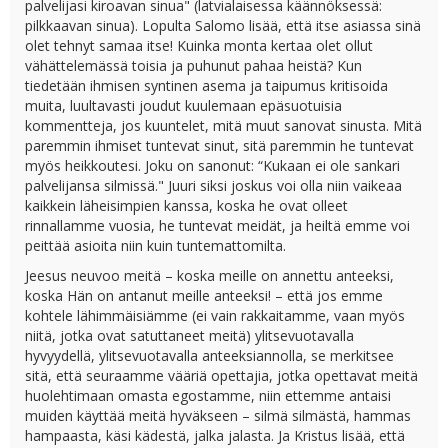
palvelijasi kiroavan sinua" (latvialaisessa käännöksessä:
pilkkaavan sinua). Lopulta Salomo lisää, että itse asiassa sinä
olet tehnyt samaa itse! Kuinka monta kertaa olet ollut
vähättelemässä toisia ja puhunut pahaa heistä? Kun
tiedetään ihmisen syntinen asema ja taipumus kritisoida
muita, luultavasti joudut kuulemaan epäsuotuisia
kommentteja, jos kuuntelet, mitä muut sanovat sinusta. Mitä
paremmin ihmiset tuntevat sinut, sitä paremmin he tuntevat
myös heikkoutesi. Joku on sanonut: “Kukaan ei ole sankari
palvelijansa silmissä." Juuri siksi joskus voi olla niin vaikeaa
kaikkein läheisimpien kanssa, koska he ovat olleet
rinnallamme vuosia, he tuntevat meidät, ja heiltä emme voi
peittää asioita niin kuin tuntemattomilta.
Jeesus neuvoo meitä – koska meille on annettu anteeksi,
koska Hän on antanut meille anteeksi! – että jos emme
kohtele lähimmäisiämme (ei vain rakkaitamme, vaan myös
niitä, jotka ovat satuttaneet meitä) ylitsevuotavalla
hyvyydellä, ylitsevuotavalla anteeksiannolla, se merkitsee
sitä, että seuraamme vääriä opettajia, jotka opettavat meitä
huolehtimaan omasta egostamme, niin ettemme antaisi
muiden käyttää meitä hyväkseen – silmä silmästä, hammas
hampaasta, käsi kädestä, jalka jalasta. Ja Kristus lisää, että