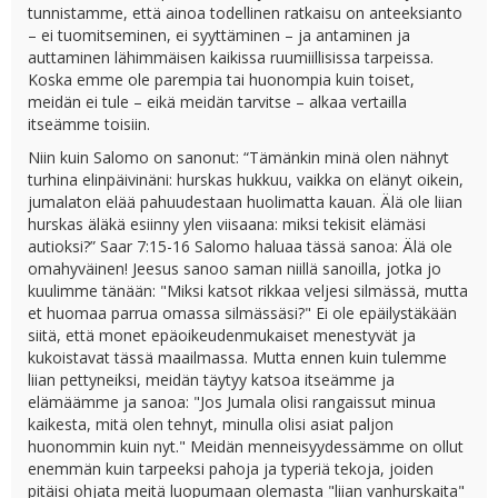
tunnistamme, että ainoa todellinen ratkaisu on anteeksianto
– ei tuomitseminen, ei syyttäminen – ja antaminen ja
auttaminen lähimmäisen kaikissa ruumiillisissa tarpeissa.
Koska emme ole parempia tai huonompia kuin toiset,
meidän ei tule – eikä meidän tarvitse – alkaa vertailla
itseämme toisiin.
Niin kuin Salomo on sanonut: “Tämänkin minä olen nähnyt
turhina elinpäivinäni: hurskas hukkuu, vaikka on elänyt oikein,
jumalaton elää pahuudestaan huolimatta kauan. Älä ole liian
hurskas äläkä esiinny ylen viisaana: miksi tekisit elämäsi
autioksi?” Saar 7:15-16 Salomo haluaa tässä sanoa: Älä ole
omahyväinen! Jeesus sanoo saman niillä sanoilla, jotka jo
kuulimme tänään: "Miksi katsot rikkaa veljesi silmässä, mutta
et huomaa parrua omassa silmässäsi?" Ei ole epäilystäkään
siitä, että monet epäoikeudenmukaiset menestyvät ja
kukoistavat tässä maailmassa. Mutta ennen kuin tulemme
liian pettyneiksi, meidän täytyy katsoa itseämme ja
elämäämme ja sanoa: "Jos Jumala olisi rangaissut minua
kaikesta, mitä olen tehnyt, minulla olisi asiat paljon
huonommin kuin nyt." Meidän menneisyydessämme on ollut
enemmän kuin tarpeeksi pahoja ja typeriä tekoja, joiden
pitäisi ohjata meitä luopumaan olemasta "liian vanhurskaita"