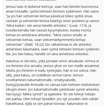
Jeesus taas ei laskenut kertoja, vaan hän kiinnitti huomionsa
aivan toisaalle, syntiä tehneen ihmisen sydämeen. Hän sanoi:
”Ja jos hän seitsemän kertaa päivässä tekee syntiä sinua
vastaan ja seitsemän kertaa kääntyy sinun puoleesi ja sanoo:
'Minä kadun', niin anna hänelle anteeksi." (Luuk. 17:4). Ja
toisella kerralla hän vastasi kysymykseen, kuinka monta
kertaa on annettava anteeksi: "Minä sanon sinulle: ei
seitsemän kertaa, vaan seitsemänkymmentä kertaa
seitsemän.” (Matt. 18:22) Siis ratkaisevaa ei ole anteeksi
antamisen lukumäärä, vaan syntiä tehneen ihmisen sydämen
tila. Jos hän katuu, hänelle on aina annettava anteeksi.
Katumus ei ole teko, jolla Jumalan armo ansaitaan. Armoa ei
voi ihminen itse ansaita. Jeesus yksin on sen meille ansainnut.
Mutta jos ihminen ei kadu syntejään, hän ei voi uskoa. Vain
sillä, joka katuu, on todellinen armon tarve. Armon
soveltaminen katumattomalle, omahyväiselle,
itsetyytyväiselle ihmiselle on samaa kuin helmien heittäminen
sikojen eteen. Jos katumattomalle julistetaan synnit anteeksi,
hän kysyy: ’Mitkä synnit?’ ja ajattelee: ’En ole tehnyt mitään
niin pahaa. Olen tehnyt hyvääkin. Jos nyt jossakin olen vähän
hairahtunut, kyllä se sen pahan korvaa.’ Katumaton ei