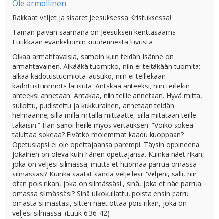
Ole armollinen
Rakkaat veljet ja sisaret Jeesuksessa Kristuksessa!
Tämän päivän saarnana on Jeesuksen kenttäsaarna
Luukkaan evankeliumin kuudennesta luvusta.
Olkaa armahtavaisia, samoin kuin teidän Isänne on
armahtavainen. Älkääkä tuomitko, niin ei teitäkään tuomita;
älkää kadotustuomiota lausuko, niin ei teillekään
kadotustuomiota lausuta. Antakaa anteeksi, niin teillekin
anteeksi annetaan. Antakaa, niin teille annetaan. Hyvä mitta,
sullottu, pudistettu ja kukkurainen, annetaan teidän
helmaanne; sillä millä mitalla mittaatte, sillä mitataan teille
takaisin.” Hän sanoi heille myös vertauksen: "Voiko sokea
taluttaa sokeaa? Eivätkö molemmat kaadu kuoppaan?
Opetuslapsi ei ole opettajaansa parempi. Täysin oppineena
jokainen on oleva kuin hänen opettajansa. Kuinka näet rikan,
joka on veljesi silmässä, mutta et huomaa parrua omassa
silmässäsi? Kuinka saatat sanoa veljellesi: 'Veljeni, salli, niin
otan pois rikan, joka on silmässäsi', sinä, joka et näe parrua
omassa silmässäsi? Sinä ulkokullattu, poista ensin parru
omasta silmästäsi, sitten näet ottaa pois rikan, joka on
veljesi silmässä. (Luuk 6:36-42)