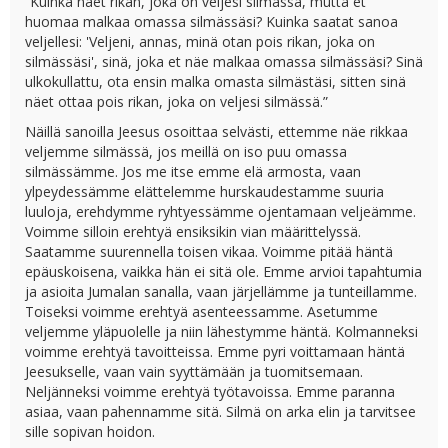
”Kuinka näet rikan, joka on veljesi silmässä, mutta et
huomaa malkaa omassa silmässäsi? Kuinka saatat sanoa
veljellesi: 'Veljeni, annas, minä otan pois rikan, joka on
silmässäsi', sinä, joka et näe malkaa omassa silmässäsi? Sinä
ulkokullattu, ota ensin malka omasta silmästäsi, sitten sinä
näet ottaa pois rikan, joka on veljesi silmässä.”
Näillä sanoilla Jeesus osoittaa selvästi, ettemme näe rikkaa
veljemme silmässä, jos meillä on iso puu omassa
silmässämme. Jos me itse emme elä armosta, vaan
ylpeydessämme elättelemme hurskaudestamme suuria
luuloja, erehdymme ryhtyessämme ojentamaan veljeämme.
Voimme silloin erehtyä ensiksikin vian määrittelyssä.
Saatamme suurennella toisen vikaa. Voimme pitää häntä
epäuskoisena, vaikka hän ei sitä ole. Emme arvioi tapahtumia
ja asioita Jumalan sanalla, vaan järjellämme ja tunteillamme.
Toiseksi voimme erehtyä asenteessamme. Asetumme
veljemme yläpuolelle ja niin lähestymme häntä. Kolmanneksi
voimme erehtyä tavoitteissa. Emme pyri voittamaan häntä
Jeesukselle, vaan vain syyttämään ja tuomitsemaan.
Neljänneksi voimme erehtyä työtavoissa. Emme paranna
asiaa, vaan pahennamme sitä. Silmä on arka elin ja tarvitsee
sille sopivan hoidon.