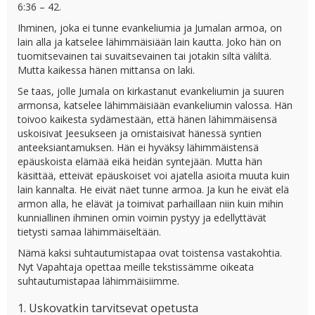
6:36 – 42.
Ihminen, joka ei tunne evankeliumia ja Jumalan armoa, on
lain alla ja katselee lähimmäisiään lain kautta. Joko hän on
tuomitsevainen tai suvaitsevainen tai jotakin siltä väliltä.
Mutta kaikessa hänen mittansa on laki.
Se taas, jolle Jumala on kirkastanut evankeliumin ja suuren
armonsa, katselee lähimmäisiään evankeliumin valossa. Hän
toivoo kaikesta sydämestään, että hänen lähimmäisensä
uskoisivat Jeesukseen ja omistaisivat hänessä syntien
anteeksiantamuksen. Hän ei hyväksy lähimmäistensä
epäuskoista elämää eikä heidän syntejään. Mutta hän
käsittää, etteivät epäuskoiset voi ajatella asioita muuta kuin
lain kannalta. He eivät näet tunne armoa. Ja kun he eivät elä
armon alla, he elävät ja toimivat parhaillaan niin kuin mihin
kunniallinen ihminen omin voimin pystyy ja edellyttävät
tietysti samaa lähimmäiseltään.
Nämä kaksi suhtautumistapaa ovat toistensa vastakohtia.
Nyt Vapahtaja opettaa meille tekstissämme oikeata
suhtautumistapaa lähimmäisiimme.
1. Uskovatkin tarvitsevat opetusta