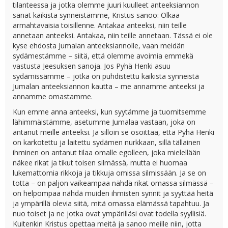
tilanteessa ja jotka olemme juuri kuulleet anteeksiannon
sanat kaikista synneistämme, Kristus sanoo: Olkaa
armahtavaisia toisillenne. Antakaa anteeksi, niin teille
annetaan anteeksi. Antakaa, niin teille annetaan. Tässä ei ole
kyse ehdosta Jumalan anteeksiannolle, vaan meidän
sydämestämme – siitä, että olemme avoimia emmekä
vastusta Jeesuksen sanoja. Jos Pyhä Henki asuu
sydämissämme – jotka on puhdistettu kaikista synneistä
Jumalan anteeksiannon kautta – me annamme anteeksi ja
annamme omastamme.
Kun emme anna anteeksi, kun syytämme ja tuomitsemme
lähimmäistämme, asetumme Jumalaa vastaan, joka on
antanut meille anteeksi. Ja silloin se osoittaa, että Pyhä Henki
on karkotettu ja laitettu sydämen nurkkaan, sillä tällainen
ihminen on antanut tilaa omalle egolleen, joka mielellään
näkee rikat ja tikut toisen silmässä, mutta ei huomaa
lukemattomia rikkoja ja tikkuja omissa silmissään. Ja se on
totta – on paljon vaikeampaa nähdä rikat omassa silmässä –
on helpompaa nähdä muiden ihmisten synnit ja syyttää heitä
ja ympärillä olevia siitä, mitä omassa elämässä tapahtuu. Ja
nuo toiset ja ne jotka ovat ympärilläsi ovat todella syyllisiä.
Kuitenkin Kristus opettaa meitä ja sanoo meille niin, jotta