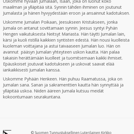
Uskomme hyvään Jumalaan, Isään, joka on luonut koko
maailman ja ylläpitää sitä. Synnin tähden ihminen on joutunut
Jumalasta ja hänen hyvyydestään eroon ja ansainnut kadotuksen.
Uskomme Jumalan Poikaan, Jeesukseen Kristukseen, jonka
Jumala on antanut sovittamaan synnin. Jeesus syntyi Pyhän
Hengen vaikutuksesta Neitsyt Mariasta. Hän täytti Jumalan lain,
kärsi ja kuoli ristillä kaikkien syntisten edestä. Hän nousi kuolleista
kuoleman voittajana ja astui taivaaseen Jumalan luo. Hän on
avannut pääsyn Jumalan yhteyteen uskon kautta. Hän palaa
takaisin herättämään kuolleet ja tuomitsemaan kaikki ihmiset.
Epäuskoiset joutuvat kadotukseen ja uskovat saavat elää
iankaikkisesti Jumalan kanssa.
Uskomme Pyhään Henkeen. Hän puhuu Raamatussa, joka on
Jumalan sana. Sanan ja sakramenttien kautta hän synnyttää ja
ylläpitää uskoa. Niiden ääreen Jumala kutsuu meidät
kokoontumaan seurakuntana.
© Suomen Tunnustuksellinen Luterilainen Kirkko