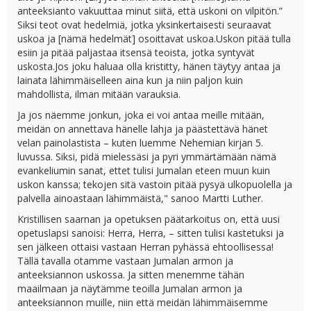
anteeksianto vakuuttaa minut siitä, että uskoni on vilpitön.”
Siksi teot ovat hedelmiä, jotka yksinkertaisesti seuraavat
uskoa ja [nämä hedelmät] osoittavat uskoa.Uskon pitää tulla
esiin ja pitää paljastaa itsensä teoista, jotka syntyvät
uskosta.Jos joku haluaa olla kristitty, hänen täytyy antaa ja
lainata lähimmäiselleen aina kun ja niin paljon kuin
mahdollista, ilman mitään varauksia.
Ja jos näemme jonkun, joka ei voi antaa meille mitään,
meidän on annettava hänelle lahja ja päästettävä hänet
velan painolastista – kuten luemme Nehemian kirjan 5.
luvussa. Siksi, pidä mielessäsi ja pyri ymmärtämään nämä
evankeliumin sanat, ettet tulisi Jumalan eteen muun kuin
uskon kanssa; tekojen sitä vastoin pitää pysyä ulkopuolella ja
palvella ainoastaan lähimmäistä," sanoo Martti Luther.
Kristillisen saarnan ja opetuksen päätarkoitus on, että uusi
opetuslapsi sanoisi: Herra, Herra, – sitten tulisi kastetuksi ja
sen jälkeen ottaisi vastaan Herran pyhässä ehtoollisessa!
Tällä tavalla otamme vastaan Jumalan armon ja
anteeksiannon uskossa. Ja sitten menemme tähän
maailmaan ja näytämme teoilla Jumalan armon ja
anteeksiannon muille, niin että meidän lähimmäisemme