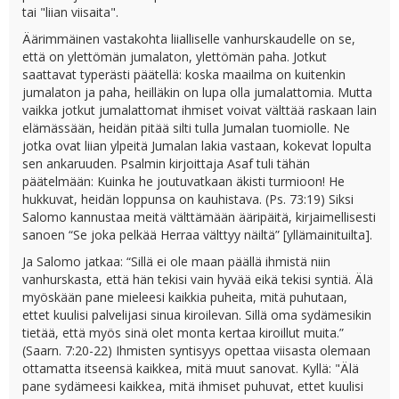
tai "liian viisaita".
Äärimmäinen vastakohta liialliselle vanhurskaudelle on se,
että on ylettömän jumalaton, ylettömän paha. Jotkut
saattavat typerästi päätellä: koska maailma on kuitenkin
jumalaton ja paha, heilläkin on lupa olla jumalattomia. Mutta
vaikka jotkut jumalattomat ihmiset voivat välttää raskaan lain
elämässään, heidän pitää silti tulla Jumalan tuomiolle. Ne
jotka ovat liian ylpeitä Jumalan lakia vastaan, kokevat lopulta
sen ankaruuden. Psalmin kirjoittaja Asaf tuli tähän
päätelmään: Kuinka he joutuvatkaan äkisti turmioon! He
hukkuvat, heidän loppunsa on kauhistava. (Ps. 73:19) Siksi
Salomo kannustaa meitä välttämään ääripäitä, kirjaimellisesti
sanoen “Se joka pelkää Herraa välttyy näiltä” [yllämainituilta].
Ja Salomo jatkaa: “Sillä ei ole maan päällä ihmistä niin
vanhurskasta, että hän tekisi vain hyvää eikä tekisi syntiä. Älä
myöskään pane mieleesi kaikkia puheita, mitä puhutaan,
ettet kuulisi palvelijasi sinua kiroilevan. Sillä oma sydämesikin
tietää, että myös sinä olet monta kertaa kiroillut muita.”
(Saarn. 7:20-22) Ihmisten syntisyys opettaa viisasta olemaan
ottamatta itseensä kaikkea, mitä muut sanovat. Kyllä: "Älä
pane sydämeesi kaikkea, mitä ihmiset puhuvat, ettet kuulisi