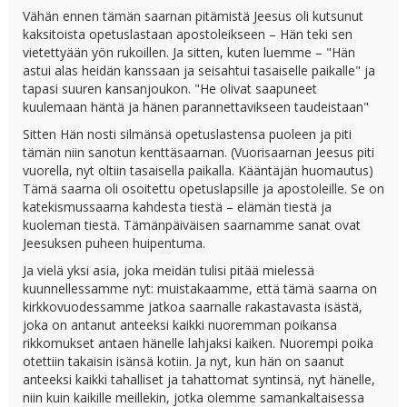
Vähän ennen tämän saarnan pitämistä Jeesus oli kutsunut
kaksitoista opetuslastaan apostoleikseen – Hän teki sen
vietettyään yön rukoillen. Ja sitten, kuten luemme – "Hän
astui alas heidän kanssaan ja seisahtui tasaiselle paikalle" ja
tapasi suuren kansanjoukon. "He olivat saapuneet
kuulemaan häntä ja hänen parannettavikseen taudeistaan"
Sitten Hän nosti silmänsä opetuslastensa puoleen ja piti
tämän niin sanotun kenttäsaarnan. (Vuorisaarnan Jeesus piti
vuorella, nyt oltiin tasaisella paikalla. Kääntäjän huomautus)
Tämä saarna oli osoitettu opetuslapsille ja apostoleille. Se on
katekismussaarna kahdesta tiestä – elämän tiestä ja
kuoleman tiestä. Tämänpäiväisen saarnamme sanat ovat
Jeesuksen puheen huipentuma.
Ja vielä yksi asia, joka meidän tulisi pitää mielessä
kuunnellessamme nyt: muistakaamme, että tämä saarna on
kirkkovuodessamme jatkoa saarnalle rakastavasta isästä,
joka on antanut anteeksi kaikki nuoremman poikansa
rikkomukset antaen hänelle lahjaksi kaiken. Nuorempi poika
otettiin takaisin isänsä kotiin. Ja nyt, kun hän on saanut
anteeksi kaikki tahalliset ja tahattomat syntinsä, nyt hänelle,
niin kuin kaikille meillekin, jotka olemme samankaltaisessa