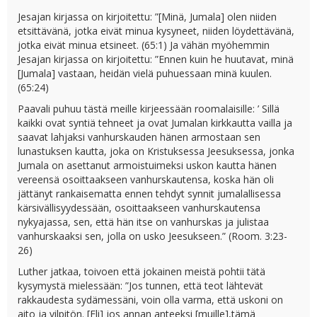
Jesajan kirjassa on kirjoitettu: ”[Minä, Jumala] olen niiden
etsittävänä, jotka eivät minua kysyneet, niiden löydettävänä,
jotka eivät minua etsineet. (65:1) Ja vähän myöhemmin
Jesajan kirjassa on kirjoitettu: ”Ennen kuin he huutavat, minä
[Jumala] vastaan, heidän vielä puhuessaan minä kuulen.
(65:24)
Paavali puhuu tästä meille kirjeessään roomalaisille: ’ Sillä
kaikki ovat syntiä tehneet ja ovat Jumalan kirkkautta vailla ja
saavat lahjaksi vanhurskauden hänen armostaan sen
lunastuksen kautta, joka on Kristuksessa Jeesuksessa, jonka
Jumala on asettanut armoistuimeksi uskon kautta hänen
vereensä osoittaakseen vanhurskautensa, koska hän oli
jättänyt rankaisematta ennen tehdyt synnit jumalallisessa
kärsivällisyydessään, osoittaakseen vanhurskautensa
nykyajassa, sen, että hän itse on vanhurskas ja julistaa
vanhurskaaksi sen, jolla on usko Jeesukseen.” (Room. 3:23-
26)
Luther jatkaa, toivoen että jokainen meistä pohtii tätä
kysymystä mielessään: ”Jos tunnen, että teot lähtevät
rakkaudesta sydämessäni, voin olla varma, että uskoni on
aito ja vilpitön. [Eli] jos annan anteeksi [muille],tämä