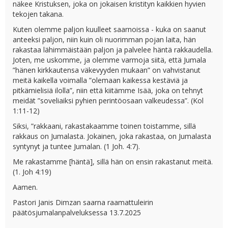
näkee Kristuksen, joka on jokaisen kristityn kaikkien hyvien
tekojen takana.
Kuten olemme paljon kuulleet saarnoissa - kuka on saanut
anteeksi paljon, niin kuin oli nuorimman pojan laita, hän
rakastaa lähimmäistään paljon ja palvelee häntä rakkaudella.
Joten, me uskomme, ja olemme varmoja siitä, että Jumala
”hänen kirkkautensa väkevyyden mukaan” on vahvistanut
meitä kaikella voimalla ”olemaan kaikessa kestäviä ja
pitkämielisiä ilolla”, niin että kiitämme Isää, joka on tehnyt
meidät ”soveliaiksi pyhien perintöosaan valkeudessa”. (Kol
1:11-12)
Siksi, ”rakkaani, rakastakaamme toinen toistamme, sillä
rakkaus on Jumalasta. Jokainen, joka rakastaa, on Jumalasta
syntynyt ja tuntee Jumalan. (1 Joh. 4:7).
Me rakastamme [häntä], sillä hän on ensin rakastanut meitä.
(1. Joh 4:19)
Aamen.
Pastori Janis Dimzan saarna raamattuleirin
päätösjumalanpalveluksessa 13.7.2025