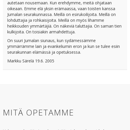
autetaan nousemaan. Kun erehdymme, meitä ohjataan
oikeaan. Emme elä yksin erämaassa, vaan toisten kanssa
Jumalan seurakunnassa. Meillä on esirukoilijoita. Meillä on
lohduttajia ja rohkaisijoita. Meillä on myös lihamme
heikkouden ymmärtäjiä. On näkeviä taluttajia. On saman tien
kulkijoita. On toisiakin armahdettuja.
On suuri Jumalan siunaus, kun sydämessämme
ymmärrämme lain ja evankeliumin eron ja kun se tulee esiin
seurakunnan elämässä ja opetuksessa.
Markku Särelä 19.6. 2005
MITÄ OPETAMME