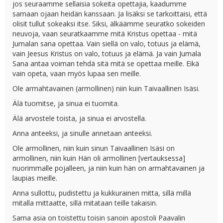
jos seuraamme sellaisia sokeita opettajia, kaadumme
samaan ojaan heidän kanssaan. Ja lisäksi se tarkoittaisi, että
olisit tullut sokeaksi itse. Siksi, älkäämme seuratko sokeiden
neuvoja, vaan seuratkaamme mitä Kristus opettaa - mitä
Jumalan sana opettaa. Vain siellä on valo, totuus ja elämä,
vain Jeesus Kristus on valo, totuus ja elämä. Ja vain Jumala
Sana antaa voiman tehdä sitä mitä se opettaa meille. Eikä
vain opeta, vaan myös lupaa sen meille.
Ole armahtavainen (armollinen) niin kuin Taivaallinen Isäsi.
Älä tuomitse, ja sinua ei tuomita.
Älä arvostele toista, ja sinua ei arvostella.
Anna anteeksi, ja sinulle annetaan anteeksi.
Ole armollinen, niin kuin sinun Taivaallinen Isäsi on
armollinen, niin kuin Hän oli armollinen [vertauksessa]
nuorimmalle pojalleen, ja niin kuin hän on armahtavainen ja
laupias meille.
Anna sullottu, pudistettu ja kukkurainen mitta, sillä millä
mitalla mittaatte, sillä mitataan teille takaisin.
Sama asia on toistettu toisin sanoin apostoli Paavalin