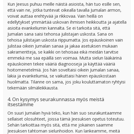
Kun Jeesus puhuu meille näistä asioista, hän tuo esille sen,
että vain ne, jotka tuntevat oikealla tavalla Jumalan armon,
voivat auttaa erehtyvää ja rikkovaa. Vain heillä on
edellytykset ymmärtää uskovan ihmisen heikkoutta ja ajatella
asioita evankeliumin kannalta. Se ei tarkoita sitä, että
Jumalan sana saisi tehonsa julistajan uskosta. Sana on
tehoisa julistajan uskosta riippumatta. Jos epäuskoinen vain
julistaa oikein Jumalan sanaa ja jakaa asetuksen mukaan
sakramentteja, se kaikki on tehoisaa eikä meidän tarvitse
emmekä me saa epäillä sen voimaa. Mutta sielun lääkärinä
epäuskoinen tekee vääriä diagnooseja ja käyttää vääriä
hoitomenetelmiä. Jos hän soveltaisi oikein Jumalan sanaa,
lakia ja evankeliumia, se vaikuttaisi hänen epäuskostaan
huolimatta. Tilanne on sama, jos joku kouluttamaton ryhtyisi
tekemään silmäleikkausta.
4. On kysymys seurakunnassa myös meistä
itsestämme
On suuri Jumalan hyvä teko, kun hän suo seurakuntaamme
sellaiset olosuhteet, joissa tämä Jeesuksen opetus toteutuu.
Sehän tarkoittaa myös sitä, että me jokainen saamme
Jeesuksen tahtoman sielunhoidon. Kun lankeamme, meitä