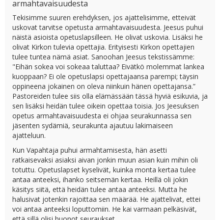
armahtavaisuudesta
Tekisimme suuren erehdyksen, jos ajattelisimme, etteivät
uskovat tarvitse opetusta armahtavaisuudesta. Jeesus puhui
näistä asioista opetuslapsilleen. He olivat uskovia. Lisäksi he
olivat Kirkon tulevia opettajia. Erityisesti Kirkon opettajien
tulee tuntea nämä asiat. Sanoohan Jeesus tekstissämme:
"Eihän sokea voi sokeaa taluttaa? Eivätkö molemmat lankea
kuoppaan? Ei ole opetuslapsi opettajaansa parempi; täysin
oppineena jokainen on oleva niinkuin hänen opettajansa.”
Pastoreiden tulee siis olla elämässään tässä hyviä esikuvia, ja
sen lisäksi heidän tulee oikein opettaa toisia. Jos Jeesuksen
opetus armahtavaisuudesta ei ohjaa seurakunnassa sen
jäsenten sydämiä, seurakunta ajautuu lakimaiseen
ajatteluun.
Kun Vapahtaja puhui armahtamisesta, hän asetti
ratkaisevaksi asiaksi aivan jonkin muun asian kuin mihin oli
totuttu. Opetuslapset kyselivät, kuinka monta kertaa tulee
antaa anteeksi, ihanko seitsemän kertaa. Heillä oli jokin
käsitys siitä, että heidän tulee antaa anteeksi. Mutta he
halusivat jotenkin rajoittaa sen määrää. He ajattelivat, ettei
voi antaa anteeksi loputtomiin. He kai varmaan pelkäsivät,
että sillä olisi huonot seuraukset.