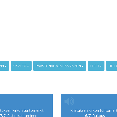
PPI
SISÄLTÖ
PAASTONAIKA JA PÄÄSIÄINEN
LEIRIT
HELL
stuksen kirkon tuntomerkit
Kristuksen kirkon tuntomerk
7/7: Ristin kantaminen
6/7: Rukous