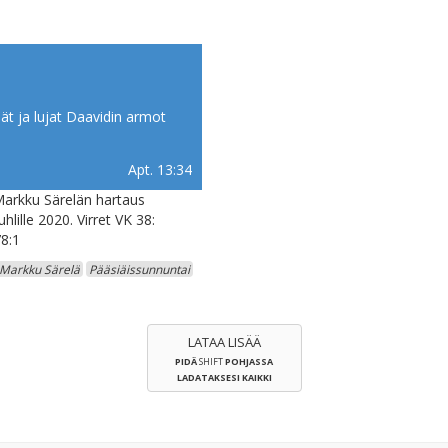
ät ja lujat Daavidin armot
Apt. 13:34
Markku Särelän hartaus
uhlille 2020. Virret VK 38:
8:1
Markku Särelä
Pääsiäissunnuntai
LATAA LISÄÄ
PIDÄ
SHIFT
POHJASSA
LADATAKSESI KAIKKI