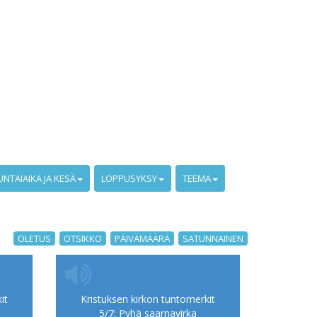
UNTAIAIKA JA KESÄ
LOPPUSYKSY
TEEMA
OLETUS
OTSIKKO
PÄIVÄMÄÄRÄ
SATUNNAINEN
it
Kristuksen kirkon tuntomerkit
5/7: Pyhä saarnavirka