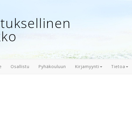
uksellinen
kko
e
Osallistu
Pyhäkouluun
Kirjamyynti
Tietoa