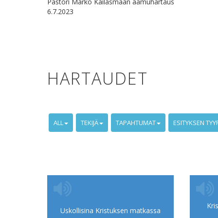
Pastori Marko Kailasmaan aamuhartaus
6.7.2023
HARTAUDET
ALL
TEKIJÄ
TAPAHTUMAT
ESITYKSEN TYY
Kri
Uskollisina Kristuksen matkassa