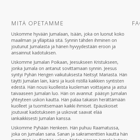
MITÄ OPETAMME
F
Uskomme hyvään Jumalaan, Isään, joka on luonut koko
maailman ja ylläpitää sitä. Synnin tähden ihminen on
joutunut Jumalasta ja hänen hyvyydestään eroon ja
ansainnut kadotuksen.
Uskomme Jumalan Poikaan, Jeesukseen Kristukseen,
jonka Jumala on antanut sovittamaan synnin. Jeesus
syntyi Pyhän Hengen vaikutuksesta Neitsyt Mariasta. Hän
täytti Jumalan lain, kärsi ja kuoli ristillä kaikkien syntisten
edestä. Hän nousi kuolleista kuoleman voittajana ja astui
taivaaseen Jumalan luo. Hän on avannut pääsyn Jumalan
yhteyteen uskon kautta. Hän palaa takaisin herättämään
kuolleet ja tuomitsemaan kaikki ihmiset. Epäuskoiset
joutuvat kadotukseen ja uskovat saavat elää
iankaikkisesti Jumalan kanssa.
Uskomme Pyhään Henkeen. Hän puhuu Raamatussa,
joka on Jumalan sana. Sanan ja sakramenttien kautta hän