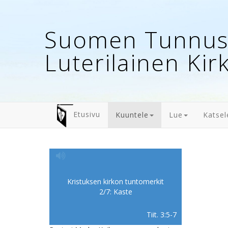
Suomen Tunnust
Luterilainen Kir
Etusivu
Kuuntele
Lue
Katsel
Kristuksen kirkon tuntomerkit
2/7: Kaste
Tiit. 3:5-7