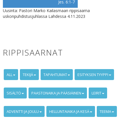
Jes. 6:1-7
Uusinta: Pastori Marko Kailasmaan rippisaarna
uskonpuhdistusjuhlassa Lahdessa 4.11.2023
RIPPISAARNAT
ALL
TEKIJÄ
TAPAHTUMAT
ESITYKSEN TYYPPI
SISÄLTÖ
PAASTONAIKA JA PÄÄSIÄINEN
LEIRIT
ADVENTTI JA JOULU
HELLUNTAIAIKA JA KESÄ
TEEMA