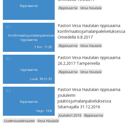
Rippisaarna
Rippisaarna
Vesa Hautala
Pastori Vesa Hautalan rippisaarna
konfirmaatiojumalanpalelveluksessa
Konfirmaatiojumalanpalveluksen
Orivedellä 6.8.2017
rippisaarna
Rippisaarna
Vesa Hautala
1 Kor. 11:29
Pastori Vesa Hautalan rippisaarna
26.2.2017 Tampereella
rippisaarna
Rippisaarna
Vesa Hautala
Luuk. 18:31-33
Pastori Vesa Hautalan rippisaarna
joululeirin
päätösjumalanpalveluksessa
Rippisaarna
Siitamajalla 31.12.2016
Hepr. 13:8
Joululeiri 2016
Rippisaarna
Uudenvuodenaatto
Vesa Hautala