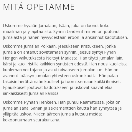
MITÄ OPETAMME
Uskomme hyvään Jumalaan, Isään, joka on luonut koko
maailman ja ylläpitää sitä. Synnin tähden ihminen on joutunut
Jumalasta ja hänen hyvyydestään eroon ja ansainnut kadotuksen.
Uskomme Jumalan Poikaan, Jeesukseen Kristukseen, jonka
Jumala on antanut sovittamaan synnin. Jeesus syntyi Pyhän
Hengen vaikutuksesta Neitsyt Mariasta. Hän täytti Jumalan lain,
kärsi ja kuoli ristillä kaikkien syntisten edestä. Hän nousi kuolleista
kuoleman voittajana ja astui taivaaseen Jumalan luo. Hän on
avannut pääsyn Jumalan yhteyteen uskon kautta. Hän palaa
takaisin herättämään kuolleet ja tuomitsemaan kaikki ihmiset.
Epäuskoiset joutuvat kadotukseen ja uskovat saavat elää
iankaikkisesti Jumalan kanssa.
Uskomme Pyhään Henkeen. Hän puhuu Raamatussa, joka on
Jumalan sana. Sanan ja sakramenttien kautta hän synnyttää ja
ylläpitää uskoa. Niiden ääreen Jumala kutsuu meidät
kokoontumaan seurakuntana.