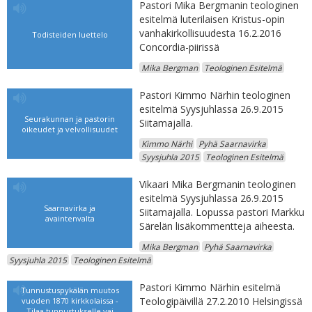
Pastori Mika Bergmanin teologinen
esitelmä luterilaisen Kristus-opin
vanhakirkollisuudesta 16.2.2016
Todisteiden luettelo
Concordia-piirissä
Mika Bergman
Teologinen Esitelmä
Pastori Kimmo Närhin teologinen
esitelmä Syysjuhlassa 26.9.2015
Seurakunnan ja pastorin
Siitamajalla.
oikeudet ja velvollisuudet
Kimmo Närhi
Pyhä Saarnavirka
Syysjuhla 2015
Teologinen Esitelmä
Vikaari Mika Bergmanin teologinen
esitelmä Syysjuhlassa 26.9.2015
Saarnavirka ja
Siitamajalla. Lopussa pastori Markku
avaintenvalta
Särelän lisäkommentteja aiheesta.
Mika Bergman
Pyhä Saarnavirka
Syysjuhla 2015
Teologinen Esitelmä
Pastori Kimmo Närhin esitelmä
Tunnustuspykälän muutos
Teologipäivillä 27.2.2010 Helsingissä
vuoden 1870 kirkkolaissa -
Tilaa tunnustukselle vai