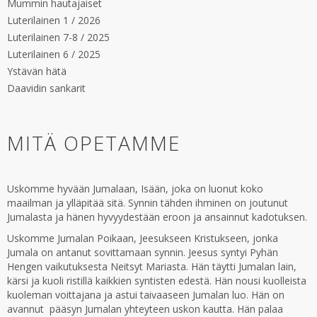
Mummin hautajaiset
Luterilainen 1 / 2026
Luterilainen 7-8 / 2025
Luterilainen 6 / 2025
Ystävän hätä
Daavidin sankarit
MITÄ OPETAMME
Uskomme hyvään Jumalaan, Isään, joka on luonut koko
maailman ja ylläpitää sitä. Synnin tähden ihminen on joutunut
Jumalasta ja hänen hyvyydestään eroon ja ansainnut kadotuksen.
Uskomme Jumalan Poikaan, Jeesukseen Kristukseen, jonka
Jumala on antanut sovittamaan synnin. Jeesus syntyi Pyhän
Hengen vaikutuksesta Neitsyt Mariasta. Hän täytti Jumalan lain,
kärsi ja kuoli ristillä kaikkien syntisten edestä. Hän nousi kuolleista
kuoleman voittajana ja astui taivaaseen Jumalan luo. Hän on
avannut pääsyn Jumalan yhteyteen uskon kautta. Hän palaa