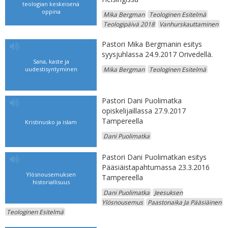
teologian keskeisenä
oppina
Mika Bergman
Teologinen Esitelmä
Teologipäivä 2018
Vanhurskauttaminen
Pastori Mika Bergmanin esitys
syysjuhlassa 24.9.2017 Orivedellä.
Sana, kaste ja
uudestisyntyminen
Mika Bergman
Teologinen Esitelmä
Pastori Dani Puolimatka
opiskelijaillassa 27.9.2017
Tampereella
Kristinusko ja islam
Dani Puolimatka
Pastori Dani Puolimatkan esitys
Pääsiäistapahtumassa 23.3.2016
Ylösnousemuksen
Tampereella
historiallisuus
Dani Puolimatka
Jeesuksen
Ylösnousemus
Paastonaika Ja Pääsiäinen
Teologinen Esitelmä