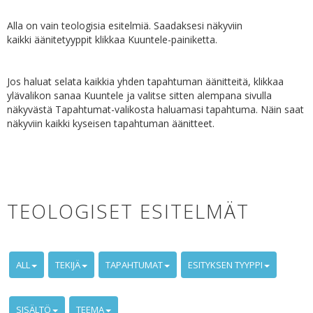
Alla on vain teologisia esitelmiä. Saadaksesi näkyviin
kaikki äänitetyyppit klikkaa Kuuntele-painiketta.
Jos haluat selata kaikkia yhden tapahtuman äänitteitä, klikkaa
ylävalikon sanaa Kuuntele ja valitse sitten alempana sivulla
näkyvästä Tapahtumat-valikosta haluamasi tapahtuma. Näin saat
näkyviin kaikki kyseisen tapahtuman äänitteet.
TEOLOGISET ESITELMÄT
ALL
TEKIJÄ
TAPAHTUMAT
ESITYKSEN TYYPPI
SISÄLTÖ
TEEMA