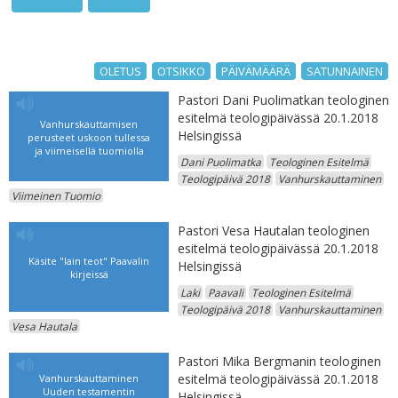
OLETUS
OTSIKKO
PÄIVÄMÄÄRÄ
SATUNNAINEN
Pastori Dani Puolimatkan teologinen
esitelmä teologipäivässä 20.1.2018
Vanhurskauttamisen
Helsingissä
perusteet uskoon tullessa
ja viimeisellä tuomiolla
Dani Puolimatka
Teologinen Esitelmä
Teologipäivä 2018
Vanhurskauttaminen
Viimeinen Tuomio
Pastori Vesa Hautalan teologinen
esitelmä teologipäivässä 20.1.2018
Käsite "lain teot" Paavalin
Helsingissä
kirjeissä
Laki
Paavali
Teologinen Esitelmä
Teologipäivä 2018
Vanhurskauttaminen
Vesa Hautala
Pastori Mika Bergmanin teologinen
esitelmä teologipäivässä 20.1.2018
Vanhurskauttaminen
Uuden testamentin
Helsingissä