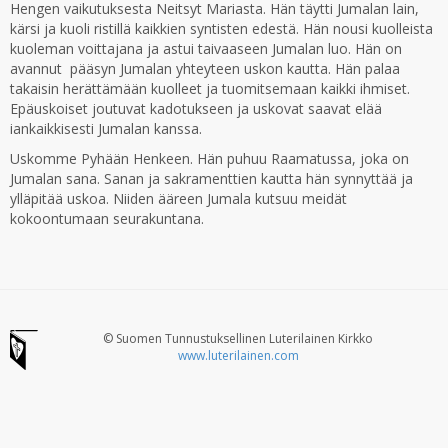
Hengen vaikutuksesta Neitsyt Mariasta. Hän täytti Jumalan lain,
kärsi ja kuoli ristillä kaikkien syntisten edestä. Hän nousi kuolleista
kuoleman voittajana ja astui taivaaseen Jumalan luo. Hän on
avannut pääsyn Jumalan yhteyteen uskon kautta. Hän palaa
takaisin herättämään kuolleet ja tuomitsemaan kaikki ihmiset.
Epäuskoiset joutuvat kadotukseen ja uskovat saavat elää
iankaikkisesti Jumalan kanssa.
Uskomme Pyhään Henkeen. Hän puhuu Raamatussa, joka on
Jumalan sana. Sanan ja sakramenttien kautta hän synnyttää ja
ylläpitää uskoa. Niiden ääreen Jumala kutsuu meidät
kokoontumaan seurakuntana.
© Suomen Tunnustuksellinen Luterilainen Kirkko
www.luterilainen.com