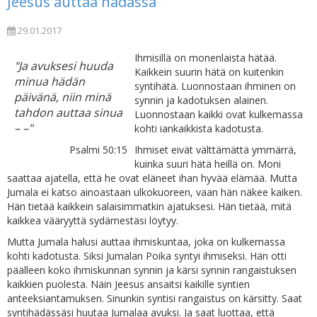
Jeesus auttaa hädässä
29.01.2017
Ihmisillä on monenlaista hätää.
"Ja avuksesi huuda
Kaikkein suurin hätä on kuitenkin
minua hädän
syntihätä. Luonnostaan ihminen on
päivänä, niin minä
synnin ja kadotuksen alainen.
tahdon auttaa sinua
Luonnostaan kaikki ovat kulkemassa
– –"
kohti iankaikkista kadotusta.
Psalmi 50:15
Ihmiset eivät välttämättä ymmärrä,
kuinka suuri hätä heillä on. Moni
saattaa ajatella, että he ovat eläneet ihan hyvää elämää. Mutta
Jumala ei katso ainoastaan ulkokuoreen, vaan hän näkee kaiken.
Hän tietää kaikkein salaisimmatkin ajatuksesi. Hän tietää, mitä
kaikkea vääryyttä sydämestäsi löytyy.
Mutta Jumala halusi auttaa ihmiskuntaa, joka on kulkemassa
kohti kadotusta. Siksi Jumalan Poika syntyi ihmiseksi. Hän otti
päälleen koko ihmiskunnan synnin ja kärsi synnin rangaistuksen
kaikkien puolesta. Näin Jeesus ansaitsi kaikille syntien
anteeksiantamuksen. Sinunkin syntisi rangaistus on kärsitty. Saat
syntihädässäsi huutaa Jumalaa avuksi. Ja saat luottaa, että