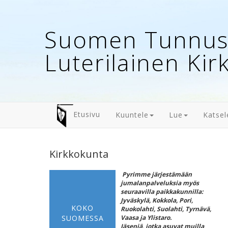
Suomen Tunnust
Luterilainen Kir
Etusivu
Kuuntele
Lue
Katsel
Kirkkokunta
Pyrimme järjestämään
jumalanpalveluksia myös
seuraavilla paikkakunnilla:
Jyväskylä, Kokkola, Pori,
KOKO
Ruokolahti, Suolahti, Tyrnävä,
SUOMESSA
Vaasa ja Ylistaro.
Jäseniä, jotka asuvat muilla