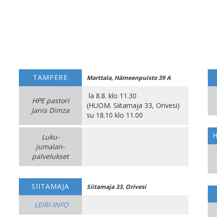
TAMPERE
Marttala, Hämeenpuisto 39 A
la 8.8. klo 11.30
HPE pastori
(HUOM. Siitamaja 33, Orivesi)
Janis Dimza
su 18.10 klo 11.00
Luku-
jumalan-
palvelukset
SIITAMAJA
Siitamaja 33, Orivesi
LEIRI-INFO