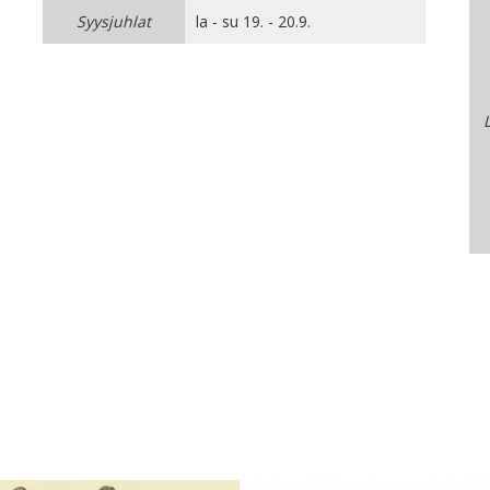
Syysjuhlat
la - su 19. - 20.9.