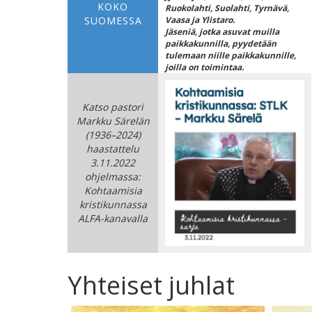
KOKO
Ruokolahti, Suolahti, Tyrnävä,
SUOMESSA
Vaasa ja Ylistaro.
Jäseniä, jotka asuvat muilla
paikkakunnilla, pyydetään
tulemaan niille paikkakunnille,
joilla on toimintaa.
Katso pastori
Markku Särelän
(1936–2024)
haastattelu
3.11.2022
ohjelmassa:
Kohtaamisia
kristikunnassa
ALFA-kanavalla
Yhteiset juhlat