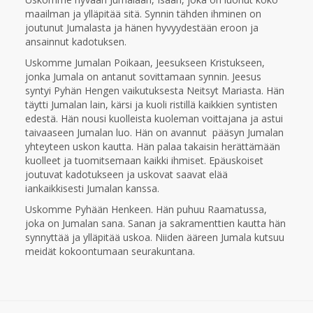
maailman ja ylläpitää sitä. Synnin tähden ihminen on
joutunut Jumalasta ja hänen hyvyydestään eroon ja
ansainnut kadotuksen.
Uskomme Jumalan Poikaan, Jeesukseen Kristukseen,
jonka Jumala on antanut sovittamaan synnin. Jeesus
syntyi Pyhän Hengen vaikutuksesta Neitsyt Mariasta. Hän
täytti Jumalan lain, kärsi ja kuoli ristillä kaikkien syntisten
edestä. Hän nousi kuolleista kuoleman voittajana ja astui
taivaaseen Jumalan luo. Hän on avannut pääsyn Jumalan
yhteyteen uskon kautta. Hän palaa takaisin herättämään
kuolleet ja tuomitsemaan kaikki ihmiset. Epäuskoiset
joutuvat kadotukseen ja uskovat saavat elää
iankaikkisesti Jumalan kanssa.
Uskomme Pyhään Henkeen. Hän puhuu Raamatussa,
joka on Jumalan sana. Sanan ja sakramenttien kautta hän
synnyttää ja ylläpitää uskoa. Niiden ääreen Jumala kutsuu
meidät kokoontumaan seurakuntana.