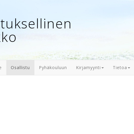
uksellinen
kko
e
Osallistu
Pyhäkouluun
Kirjamyynti
Tietoa