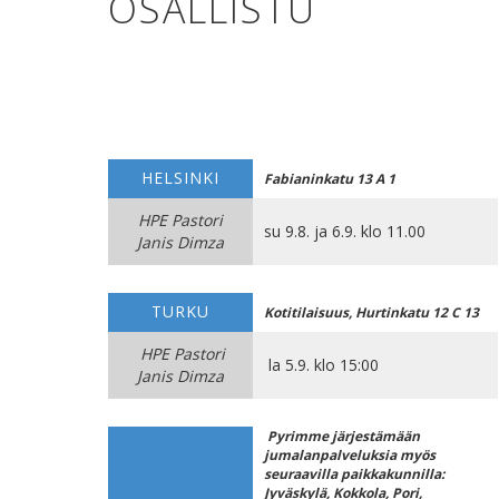
OSALLISTU
HELSINKI
Fabianinkatu 13 A 1
HPE Pastori
su 9.8. ja 6.9. klo 11.00
Janis Dimza
TURKU
Kotitilaisuus, Hurtinkatu 12 C 13
HPE Pastori
la 5.9. klo 15:00
Janis Dimza
Pyrimme järjestämään
jumalanpalveluksia myös
seuraavilla paikkakunnilla:
Jyväskylä, Kokkola, Pori,