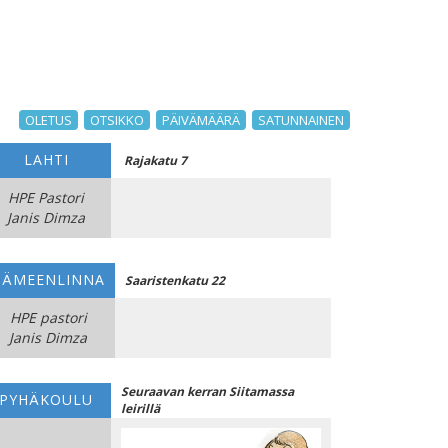
OLETUS
OTSIKKO
PÄIVÄMÄÄRÄ
SATUNNAINEN
LAHTI
Rajakatu 7
HPE Pastori
Janis Dimza
HÄMEENLINNA
Saaristenkatu 22
HPE pastori
Janis Dimza
Seuraavan kerran Siitamassa
PYHÄKOULU
leirillä