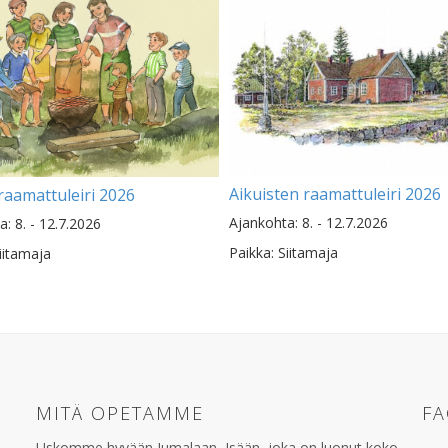
Aikuisten raamattuleiri 2026
raamattuleiri 2026
Ajankohta: 8. - 12.7.2026
: 8. - 12.7.2026
Paikka: Siitamaja
iitamaja
MITÄ OPETAMME
F
Uskomme hyvään Jumalaan, Isään, joka on luonut koko