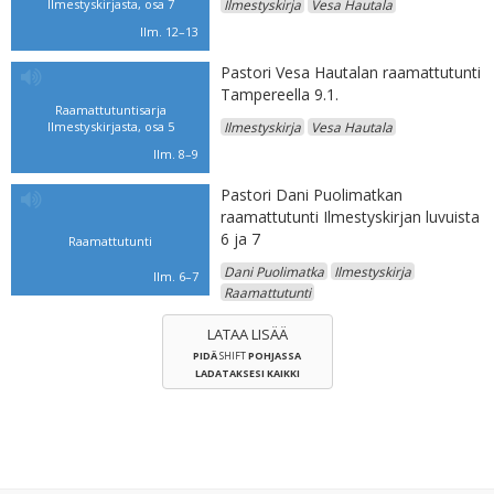
Ilmestyskirjasta, osa 7
Ilmestyskirja
Vesa Hautala
Ilm. 12–13
Pastori Vesa Hautalan raamattutunti
Tampereella 9.1.
Raamattutuntisarja
Ilmestyskirjasta, osa 5
Ilmestyskirja
Vesa Hautala
Ilm. 8–9
Pastori Dani Puolimatkan
raamattutunti Ilmestyskirjan luvuista
6 ja 7
Raamattutunti
Dani Puolimatka
Ilmestyskirja
Ilm. 6–7
Raamattutunti
LATAA LISÄÄ
PIDÄ
SHIFT
POHJASSA
LADATAKSESI KAIKKI