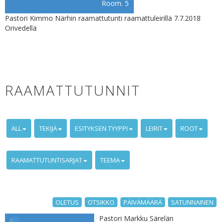
Room. 5
Pastori Kimmo Närhin raamattutunti raamattuleirillä 7.7.2018
Orivedellä
RAAMATTUTUNNIT
ALL
TEKIJÄ
ESITYKSEN TYYPPI
LEIRIT
ROOT
RAAMATTUTUNTISARJAT
TEEMA
OLETUS
OTSIKKO
PÄIVÄMÄÄRÄ
SATUNNAINEN
Pastori Markku Särelän