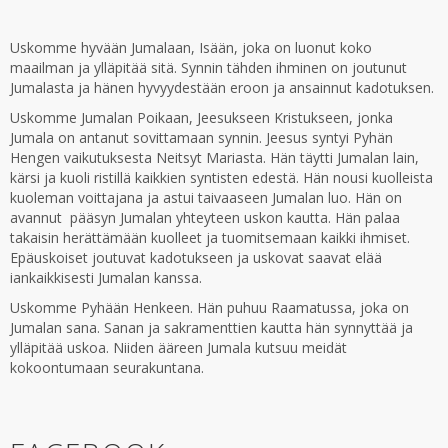
Uskomme hyvään Jumalaan, Isään, joka on luonut koko
maailman ja ylläpitää sitä. Synnin tähden ihminen on joutunut
Jumalasta ja hänen hyvyydestään eroon ja ansainnut kadotuksen.
Uskomme Jumalan Poikaan, Jeesukseen Kristukseen, jonka
Jumala on antanut sovittamaan synnin. Jeesus syntyi Pyhän
Hengen vaikutuksesta Neitsyt Mariasta. Hän täytti Jumalan lain,
kärsi ja kuoli ristillä kaikkien syntisten edestä. Hän nousi kuolleista
kuoleman voittajana ja astui taivaaseen Jumalan luo. Hän on
avannut pääsyn Jumalan yhteyteen uskon kautta. Hän palaa
takaisin herättämään kuolleet ja tuomitsemaan kaikki ihmiset.
Epäuskoiset joutuvat kadotukseen ja uskovat saavat elää
iankaikkisesti Jumalan kanssa.
Uskomme Pyhään Henkeen. Hän puhuu Raamatussa, joka on
Jumalan sana. Sanan ja sakramenttien kautta hän synnyttää ja
ylläpitää uskoa. Niiden ääreen Jumala kutsuu meidät
kokoontumaan seurakuntana.