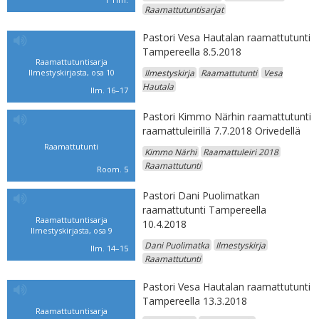
Raamattutuntisarjat
Pastori Vesa Hautalan raamattutunti
Tampereella 8.5.2018
Raamattutuntisarja
Ilmestyskirjasta, osa 10
Ilmestyskirja
Raamattutunti
Vesa
Hautala
Ilm. 16–17
Pastori Kimmo Närhin raamattutunti
raamattuleirillä 7.7.2018 Orivedellä
Raamattutunti
Kimmo Närhi
Raamattuleiri 2018
Raamattutunti
Room. 5
Pastori Dani Puolimatkan
raamattutunti Tampereella
Raamattutuntisarja
10.4.2018
Ilmestyskirjasta, osa 9
Dani Puolimatka
Ilmestyskirja
Ilm. 14–15
Raamattutunti
Pastori Vesa Hautalan raamattutunti
Tampereella 13.3.2018
Raamattutuntisarja