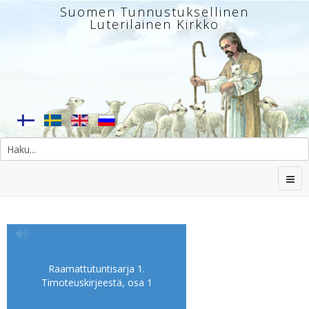
Suomen Tunnustuksellinen
Luterilainen Kirkko
Raamattutuntisarja 1.
Timoteuskirjeestä, osa 1