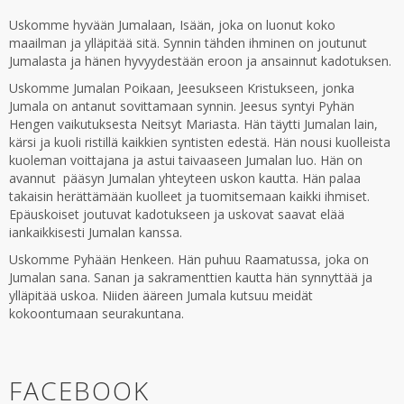
Uskomme hyvään Jumalaan, Isään, joka on luonut koko
maailman ja ylläpitää sitä. Synnin tähden ihminen on joutunut
Jumalasta ja hänen hyvyydestään eroon ja ansainnut kadotuksen.
Uskomme Jumalan Poikaan, Jeesukseen Kristukseen, jonka
Jumala on antanut sovittamaan synnin. Jeesus syntyi Pyhän
Hengen vaikutuksesta Neitsyt Mariasta. Hän täytti Jumalan lain,
kärsi ja kuoli ristillä kaikkien syntisten edestä. Hän nousi kuolleista
kuoleman voittajana ja astui taivaaseen Jumalan luo. Hän on
avannut pääsyn Jumalan yhteyteen uskon kautta. Hän palaa
takaisin herättämään kuolleet ja tuomitsemaan kaikki ihmiset.
Epäuskoiset joutuvat kadotukseen ja uskovat saavat elää
iankaikkisesti Jumalan kanssa.
Uskomme Pyhään Henkeen. Hän puhuu Raamatussa, joka on
Jumalan sana. Sanan ja sakramenttien kautta hän synnyttää ja
ylläpitää uskoa. Niiden ääreen Jumala kutsuu meidät
kokoontumaan seurakuntana.
FACEBOOK