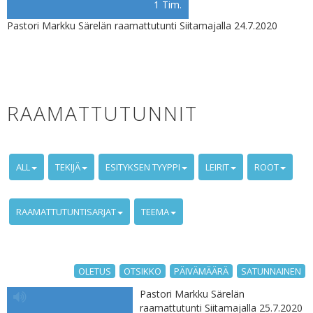
1 Tim.
Pastori Markku Särelän raamattutunti Siitamajalla 24.7.2020
RAAMATTUTUNNIT
ALL
TEKIJÄ
ESITYKSEN TYYPPI
LEIRIT
ROOT
RAAMATTUTUNTISARJAT
TEEMA
OLETUS
OTSIKKO
PÄIVÄMÄÄRÄ
SATUNNAINEN
Pastori Markku Särelän
raamattutunti Siitamajalla 25.7.2020