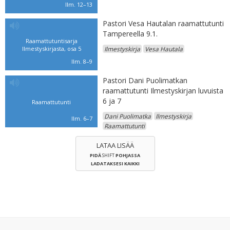
Ilm. 12–13
Pastori Vesa Hautalan raamattutunti
Tampereella 9.1.
Raamattutuntisarja
Ilmestyskirjasta, osa 5
Ilmestyskirja
Vesa Hautala
Ilm. 8–9
Pastori Dani Puolimatkan
raamattutunti Ilmestyskirjan luvuista
6 ja 7
Raamattutunti
Dani Puolimatka
Ilmestyskirja
Ilm. 6–7
Raamattutunti
LATAA LISÄÄ
PIDÄ
SHIFT
POHJASSA
LADATAKSESI KAIKKI