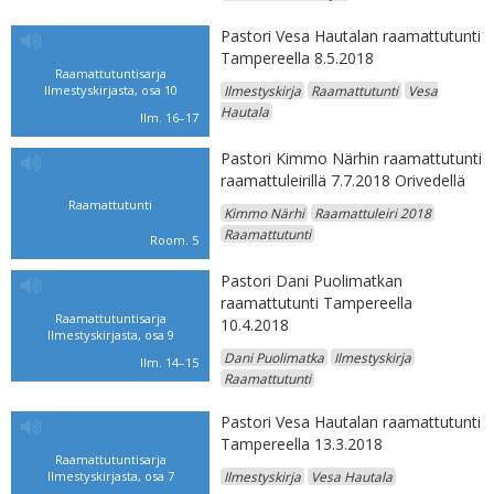
Pastori Vesa Hautalan raamattutunti
Tampereella 8.5.2018
Raamattutuntisarja
Ilmestyskirjasta, osa 10
Ilmestyskirja
Raamattutunti
Vesa
Hautala
Ilm. 16–17
Pastori Kimmo Närhin raamattutunti
raamattuleirillä 7.7.2018 Orivedellä
Raamattutunti
Kimmo Närhi
Raamattuleiri 2018
Raamattutunti
Room. 5
Pastori Dani Puolimatkan
raamattutunti Tampereella
Raamattutuntisarja
10.4.2018
Ilmestyskirjasta, osa 9
Dani Puolimatka
Ilmestyskirja
Ilm. 14–15
Raamattutunti
Pastori Vesa Hautalan raamattutunti
Tampereella 13.3.2018
Raamattutuntisarja
Ilmestyskirjasta, osa 7
Ilmestyskirja
Vesa Hautala