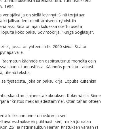
ikki tunnustuksellista luterilaisuutta. Tunnustuksena
v. 1994.
enäjäksi ja on siellä levinnyt. Siinä torjutaan
kirjallisuuden toimittamiseen, ryhdyttiin
näjäksi. Siitä on ajan kuluessa otettu useita
ja lopulta koko paksu Sovintokirja, ”Kniga Soglasija”.
ille”, jossa on yhteensä liki 2000 sivua. Sitä on
 pyhäpäivälle.
in Raamatun käännös on osoittautunut monelta osin
essa saanut tunnustusta. Käännös perustuu tarkasti
ä, tiheää tekstiä.
litysteosta, joka on paksu kirja. Lopulta kuitenkin
ät vanhurskauttamisaiheesta kokouksen Kokemäellä. Sinne
 kirjana ”Kristus meidän edestämme”. Otan tähän otteen
erta kaikkiaan annetun uskon ja sen
iteltava esittääkseen puhtaasti sen, minkä Jumalan
r. 2:5) ja ristiinnaulitun Herran Kristuksen varaan (1