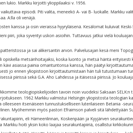
 lukio. Markku kirjoitti ylioppilaaksi v. 1956.
uttava episodi. Piti valita, meneekö A- vai B- luokalle. Markku valits
a. A:lla oli venäjä.
osten kanssa ja osin vieraissa hyyryläisenä. Kesälomat kuluivat Ke
i piiri, joka syventyi uskon asioihin. Tuttavuus jatkui vielä kouluajan j
spatteristossa ja sai alikersantin arvon. Palvelusajan kesä meni Top
opiskella metsänhoitajaksi, koska luonto ja metsä häntä erityisesti k
in kävi asiassa painia omantuntonsa kanssa, hän päätyi kirjoittautuma
isesti jo ennen yliopistoon kirjoittautumistaan hän tuli tutustumaan tun
tisessä piirissä sekä G.A. Aho Lahdessa ja itäisessä piirissä. Jo koul
kirkkomme teologiopiskelijoiden tavoin noin vuodeksi Saksaan SELK:n 
 harjoitukseen. 1962 Markku valmistui Helsingin yliopistosta teologian k
issa olleeseen itsenäiseen tunnustukselliseen luterilaiseen Betania -se
kielinen. Myöhemmin myös pastori Efraimson palveli sitä lähdettyään 
kuntapiirin, eli Hämeenlinnan, Koskenpään ja Kyyjärven seurakuntien p
 ja Markku hoiti yksin koko laajaa seurakuntapiiriä, osallistui kirkkokun