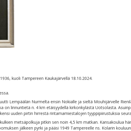
1936, kuoli Tampereen Kaukajärvellä 18.10.2024.
essa.
uutti Lempäälän Nurmelta ensin Nokialle ja sieltä Mouhijärvelle Rieni
a on linnuntietä n. 4 km etäisyydellä kirkonkylästä Uotsolasta. Asuinpai
ensi uuden pirtin hirrestä rintamamiestalojen tyyppipiirustuksia seur
ulkien metsäpolkuja pitkin sen noin 4,5 km matkan. Kansakoulua hän
muksen jälkeen pyrki ja pääsi 1949 Tampereelle ns. Kolarin kouluun, 