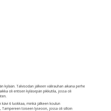
län kylään. Talvisodan jälkeen välirauhan aikana perhe
kka oli entisen kyläsepän pikkutila, jossa oli
aten.
 kävi 6 luokkaa, minkä jälkeen koulun
Tampereen toiseen lyseoon, jossa oli silloin