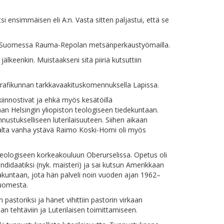
i ensimmäisen eli A:n. Vasta sitten paljastui, että se
ski-Suomessa Rauma-Repolan metsänperkaustyömailla.
älkeenkin. Muistaakseni sitä piiriä kutsuttiin
ografikunnan tarkkavaakituskomennuksella Lapissa.
iinnostivat ja ehkä myös kesätöillä
an Helsingin yliopiston teologiseen tiedekuntaan.
nustukselliseen luterilaisuuteen. Siihen aikaan
uajalta vanha ystävä Raimo Koski-Homi oli myös
teologiseen korkeakouluun Oberurselissa. Opetus oli
andidaatiksi (nyk. maisteri) ja sai kutsun Amerikkaan
urakuntaan, jota hän palveli noin vuoden ajan 1962–
Suomesta.
astoriksi ja hänet vihittiin pastorin virkaan
nan tehtäviin ja Luterilaisen toimittamiseen.