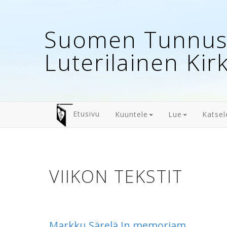
Suomen Tunnust
Luterilainen Kir
Etusivu
Kuuntele
Lue
Katsel
VIIKON TEKSTIT
Markku Särelä In memoriam