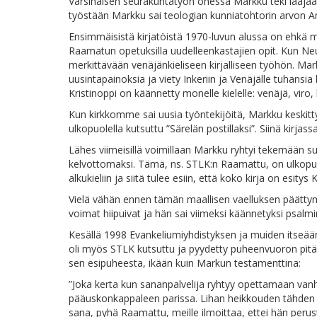
Varsinaisen seurakuntatyön ohessa Markku teki laajaa kirj
työstään Markku sai teologian kunniatohtorin arvon A
Ensimmäisistä kirjatöistä 1970-luvun alussa on ehkä mer
Raamatun opetuksilla uudelleenkastajien opit. Kun Neuv
merkittävään venäjänkieliseen kirjalliseen työhön. Mark
uusintapainoksia ja viety Inkeriin ja Venäjälle tuhansia 
Kristinoppi on käännetty monelle kielelle: venäjä, viro, la
Kun kirkkomme sai uusia työntekijöitä, Markku keskittyi 
ulkopuolella kutsuttu ”Särelän postillaksi”. Siinä kirj
Lähes viimeisillä voimillaan Markku ryhtyi tekemään
kelvottomaksi. Tämä, ns. STLK:n Raamattu, on ulkopuol
alkukieliin ja siitä tulee esiin, että koko kirja on esity
Vielä vähän ennen tämän maallisen vaelluksen päättymi
voimat hiipuivat ja hän sai viimeksi käännetyksi psalmi
Kesällä 1998 Evankeliumiyhdistyksen ja muiden itseään 
oli myös STLK kutsuttu ja pyydetty puheenvuoron pitäm
sen esipuheesta, ikään kuin Markun testamenttina:
”Joka kerta kun sananpalvelija ryhtyy opettamaan van
pääuskonkappaleen parissa. Lihan heikkouden tähden häne
sana, pyhä Raamattu, meille ilmoittaa, ettei hän perust