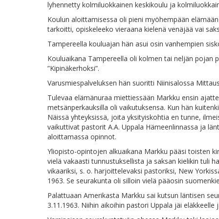
lyhennetty kolmiluokkainen keskikoulu ja kolmiluokkainen
Koulun aloittamisessa oli pieni myöhempään elämään vaik
tarkoitti, opiskeleeko vieraana kielenä venäjää vai saksa
Tampereella kouluajan hän asui osin vanhempien sisk
Kouluaikana Tampereella oli kolmen tai neljän pojan pien
”Kipinäkerhoksi”.
Varusmiespalveluksen hän suoritti Niinisalossa Mittau
Tulevaa elämänuraa miettiessään Markku ensin ajatteli 
metsänperkauksilla oli vaikutuksensa. Kun hän kuitenk
Näissä yhteyksissä, joita yksityiskohtia en tunne, ilme
vaikuttivat pastorit A.A. Uppala Hämeenlinnassa ja län
aloittamassa opinnot.
Yliopisto-opintojen alkuaikana Markku pääsi toisten 
vielä vakaasti tunnustuksellista ja saksan kielikin tuli
vikaariksi, s. o. harjoittelevaksi pastoriksi, New York
1963. Se seurakunta oli silloin vielä pääosin suomen
Palattuaan Amerikasta Markku sai kutsun läntisen seura
3.11.1963. Niihin aikoihin pastori Uppala jäi eläkkeelle