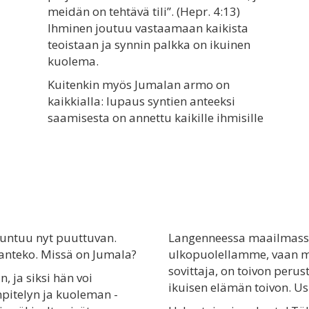
meidän on tehtävä tili”. (Hepr. 4:13)
Ihminen joutuu vastaamaan kaikista
teoistaan ja synnin palkka on ikuinen
kuolema.
Kuitenkin myös Jumalan armo on
kaikkialla: lupaus syntien anteeksi
saamisesta on annettu kaikille ihmisille
tuntuu nyt puuttuvan.
Langenneessa maailmassa 
anteko. Missä on Jumala?
ulkopuolellamme, vaan my
sovittaja, on toivon peru
, ja siksi hän voi
ikuisen elämän toivon. 
pitelyn ja kuoleman -