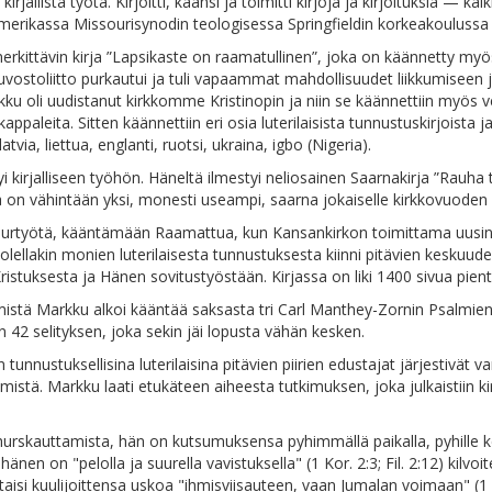
allista työtä. Kirjoitti, käänsi ja toimitti kirjoja ja kirjoituksia — ka
merikassa Missourisynodin teologisessa Springfieldin korkeakoulussa 
kittävin kirja ”Lapsikaste on raamatullinen”, joka on käännetty myös v
ostoliitto purkautui ja tuli vapaammat mahdollisuudet liikkumiseen ja 
ku oli uudistanut kirkkomme Kristinopin ja niin se käännettiin myös ve
kappaleita. Sitten käännettiin eri osia luterilaisista tunnustuskirjoista 
tvia, liettua, englanti, ruotsi, ukraina, igbo (Nigeria).
kirjalliseen työhön. Häneltä ilmestyi neliosainen Saarnakirja ”Rauha te
assa on vähintään yksi, monesti useampi, saarna jokaiselle kirkkovuoden
 suurtyötä, kääntämään Raamattua, kun Kansankirkon toimittama uus
ellakin monien luterilaisesta tunnustuksesta kiinni pitävien keskuud
s Kristuksesta ja Hänen sovitustyöstään. Kirjassa on liki 1400 sivua pient
stä Markku alkoi kääntää saksasta tri Carl Manthey-Zornin Psalmien se
n 42 selityksen, joka sekin jäi lopusta vähän kesken.
tunnustuksellisina luterilaisina pitävien piirien edustajat järjestiv
istä. Markku laati etukäteen aiheesta tutkimuksen, joka julkaistiin
hurskauttamista, hän on kutsumuksensa pyhimmällä paikalla, pyhille k
n on "pelolla ja suurella vavistuksella" (1 Kor. 2:3; Fil. 2:12) kilvo
aisi kuulijoittensa uskoa "ihmisviisauteen, vaan Jumalan voimaan" (1 Ko