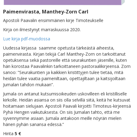
Paimenvirasta, Manthey-Zorn Carl
Apostoli Paavalin ensimmäinen kirje Timoteukselle
Kirja on ilmestynyt marraskuussa 2020.
Lue kirja pdf-muodossa
Uudessa kirjassa saamme opetusta tärkeästä aiheesta,
paimenvirasta. Kirjan tekijä Carl Manthey-Zorn on tarkoittanut
opetuksensa sekä pastoreille että seurakuntien jäsenille, kuten
hän korostaa Paavalinkin tarkoittaneen pastoraalikirjeensä. Zorn
sanoo: ”Seurakuntien ja kaikkien kristittyjen tulee tietää, mitä
heidän tulee vaatia paimeniltaan, opettajiltaan ja kaitsijoiltaan
Jumalan tahdon mukaan”.
Jumala on antanut kutsumisoikeuden uskovilleen eli kristilliselle
kirkolle. Heidän asiansa on siis olla selvillä siitä, keitä he kutsuvat
hoitamaan sielujaan. Apostoli Paavali kirjoitti Timoteus-kirjeensä
Pyhä Hengen vaikutuksesta. On siis Jumalan tahto, että me
syvennymme asiaan. Jumala antakoon meille nöyrän mielen
hänen pyhän sanansa edessä.”
Hinta
5 €