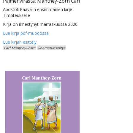
Paimenvirasta, Manthey-Zorn Carl
Apostoli Paavalin ensimmäinen kirje
Timoteukselle
Kirja on ilmestynyt marraskuussa 2020.
Lue kirja pdf-muodossa
Carl Manthey–Zorn
Raamatunselitys