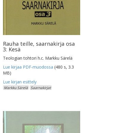
Rauha teille, saarnakirja osa
3: Kesä
Teologian tohtori h.c. Markku Särelä
Lue kirjaa PDF-muodossa
(480 s, 3.3
MB)
Markku Särelä
Saarnakirjat