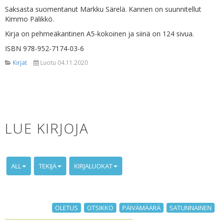
Saksasta suomentanut Markku Särelä. Kannen on suunnitellut
Kimmo Pälikkö.
Kirja on pehmeäkantinen A5-kokoinen ja siinä on 124 sivua.
ISBN 978-952-7174-03-6
Kirjat
Luotu 04.11.2020
LUE KIRJOJA
ALL
TEKIJÄ
KIRJALUOKAT
OLETUS
OTSIKKO
PÄIVÄMÄÄRÄ
SATUNNAINEN