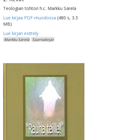
Teologian tohtori h.c. Markku Särelä
Lue kirjaa PDF-muodossa
(480 s, 3.3
MB)
Markku Särelä
Saarnakirjat