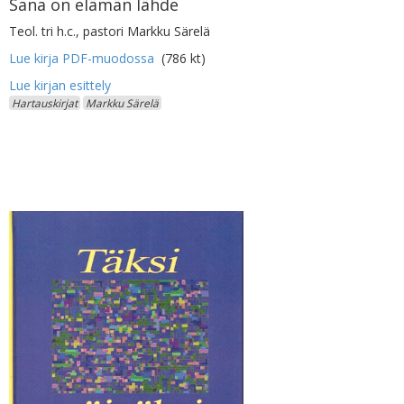
Sana on elämän lähde
Teol. tri h.c., pastori Markku Särelä
Lue kirja PDF-muodossa
(786 kt)
Hartauskirjat
Markku Särelä