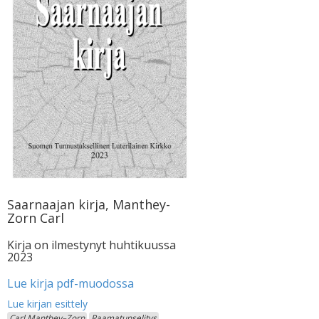
Saarnaajan kirja, Manthey-
Zorn Carl
Kirja on ilmestynyt huhtikuussa
2023
Lue kirja pdf-muodossa
Carl Manthey–Zorn
Raamatunselitys