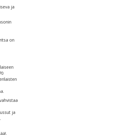
iseva ja
imsonin
ritsa on
laiseen
70
rilaisten
a.
 vahvistaa
ussut ja
.
ää!.