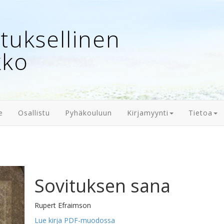
uksellinen
kko
e
Osallistu
Pyhäkouluun
Kirjamyynti
Tietoa
Sovituksen sana
Rupert Efraimson
Lue kirja PDF-muodossa