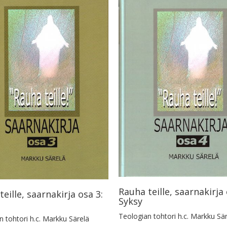
Rauha teille, saarnakirja 
eille, saarnakirja osa 3:
Syksy
Teologian tohtori h.c. Markku Sä
 tohtori h.c. Markku Särelä