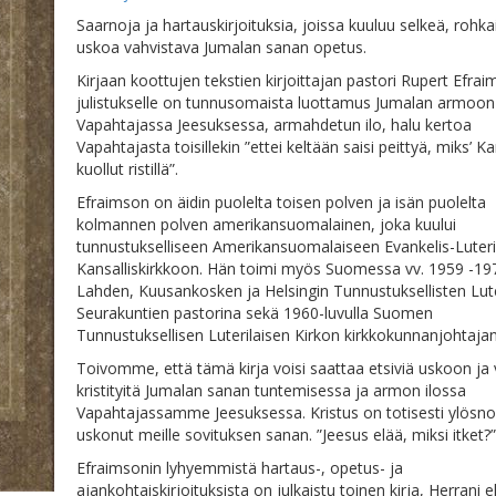
Saarnoja ja hartauskirjoituksia, joissa kuuluu selkeä, rohka
uskoa vahvistava Jumalan sanan opetus.
Kirjaan koottujen tekstien kirjoittajan pastori Rupert Efra
julistukselle on tunnusomaista luottamus Jumalan armoon
Vapahtajassa Jeesuksessa, armahdetun ilo, halu kertoa
Vapahtajasta toisillekin ”ettei keltään saisi peittyä, miks’ Ka
kuollut ristillä”.
Efraimson on äidin puolelta toisen polven ja isän puolelta
kolmannen polven amerikansuomalainen, joka kuului
tunnustukselliseen Amerikansuomalaiseen Evankelis-Luteri
Kansalliskirkkoon. Hän toimi myös Suomessa vv. 1959 -19
Lahden, Kuusankosken ja Helsingin Tunnustuksellisten Lute
Seurakuntien pastorina sekä 1960-luvulla Suomen
Tunnustuksellisen Luterilaisen Kirkon kirkkokunnanjohtajan
Toivomme, että tämä kirja voisi saattaa etsiviä uskoon ja
kristityitä Jumalan sanan tuntemisessa ja armon ilossa
Vapahtajassamme Jeesuksessa. Kristus on totisesti ylösno
uskonut meille sovituksen sanan. ”Jeesus elää, miksi itket?”
Efraimsonin lyhyemmistä hartaus-, opetus- ja
ajankohtaiskirjoituksista on julkaistu toinen kirja, Herrani el