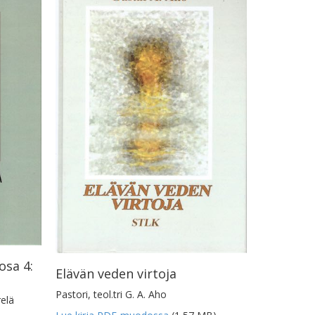
osa 4:
Elävän veden virtoja
Pastori, teol.tri G. A. Aho
relä