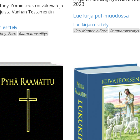
2023
they-Zornin teos on väkevää ja
juista Vanhan Testamentin
Lue kirja pdf-muodossa
Carl Manthey–Zorn
Raamatunselitys
they–Zorn
Raamatunselitys