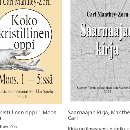
Saarnaajan kirja, Manth
ristillinen oppi 1 Moos.
Carl
ä
they-Zorn
Kirja on ilmestynyt huhtiku