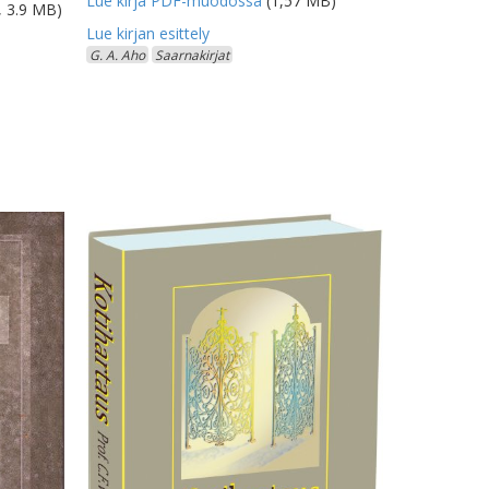
Lue kirja PDF-muodossa
(1,57 MB)
, 3.9 MB)
G. A. Aho
Saarnakirjat