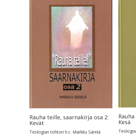
Rauha t
Rauha teille, saarnakirja osa 2:
Kesä
Kevät
Teologian
Teologian tohtori h.c. Markku Särelä