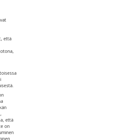
avat
t, että
 kotona,
 toisessa
i
isestä.
on
na
lkän
,
la, että
ste on
luminen
minen