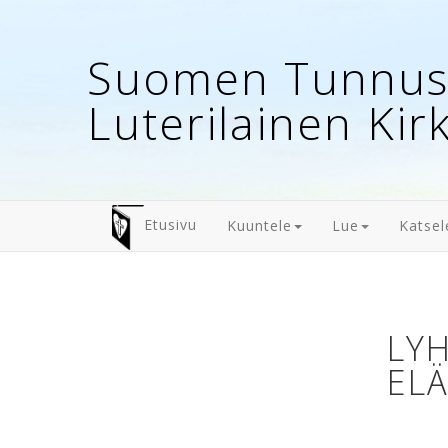
Suomen Tunnust
Luterilainen Kir
Etusivu
Kuuntele
Lue
Katsel
LYH
EL