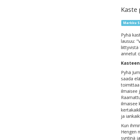
Kaste 
Markku S
Pyhä kast
lausuu: "
liittyvis
annetut o
Kasteen
Pyhä Jum
saada elä
toimittaa
ilmaisee 
Raamattu 
ilmaisee 
kertakaik
ja iankai
Kun ihmin
Hengen ni
syntinä j