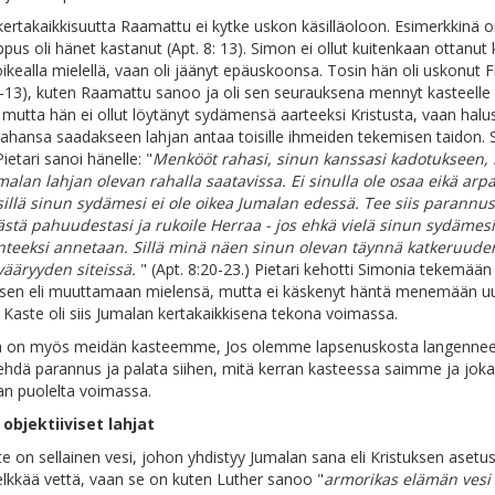
ertakaikkisuutta Raamattu ei kytke uskon käsilläoloon. Esimerkkinä 
lippus oli hänet kastanut (Apt. 8: 13). Simon ei ollut kuitenkaan ottanut
ikealla mielellä, vaan oli jäänyt epäuskoonsa. Tosin hän oli uskonut F
2-13), kuten Raamattu sanoo ja oli sen seurauksena mennyt kasteelle
, mutta hän ei ollut löytänyt sydämensä aarteeksi Kristusta, vaan halus
 rahansa saadakseen lahjan antaa toisille ihmeiden tekemisen taidon. S
ietari sanoi hänelle: "
Menkööt rahasi, sinun kanssasi kadotukseen, 
malan lahjan olevan rahalla saatavissa. Ei sinulla ole osaa eikä arp
illä sinun sydämesi ei ole oikea Jumalan edessä. Tee siis parannus
stä pahuudestasi ja rukoile Herraa - jos ehkä vielä sinun sydämesi
anteeksi annetaan. Sillä minä näen sinun olevan täynnä katkeruud
 vääryyden siteissä.
" (Apt. 8:20-23.) Pietari kehotti Simonia tekemään
sen eli muuttamaan mielensä, mutta ei käskenyt häntä menemään uu
. Kaste oli siis Jumalan kertakaikkisena tekona voimassa.
 on myös meidän kasteemme, Jos olemme lapsenuskosta langenneet
hdä parannus ja palata siihen, mitä kerran kasteessa saimme ja joka
an puolelta voimassa.
objektiiviset lahjat
e on sellainen vesi, johon yhdistyy Jumalan sana eli Kristuksen asetus
pelkkää vettä, vaan se on kuten Luther sanoo "
armorikas
elämän vesi