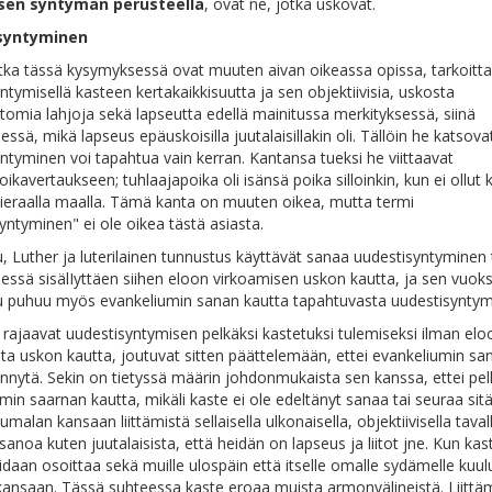
isen syntymän perusteella
, ovat ne, jotka uskovat.
syntyminen
otka tässä kysymyksessä ovat muuten aivan oikeassa opissa, tarkoitt
ntymisellä kasteen kertakaikkisuutta ja sen objektiivisia, uskosta
tomia lahjoja sekä lapseutta edellä mainitussa merkityksessä, siinä
essä, mikä lapseus epäuskoisilla juutalaisillakin oli. Tällöin he katsova
ntyminen voi tapahtua vain kerran. Kantansa tueksi he viittaavat
oikavertaukseen; tuhlaajapoika oli isänsä poika silloinkin, kun ei ollut
vieraalla maalla. Tämä kanta on muuten oikea, mutta termi
yntyminen" ei ole oikea tästä asiasta.
 Luther ja luterilainen tunnustus käyttävät sanaa uudestisyntyminen
essä sisälIyttäen siihen eloon virkoamisen uskon kautta, ja sen vuoks
 puhuu myös evankeliumin sanan kautta tapahtuvasta uudestisyntym
 rajaavat uudestisyntymisen pelkäksi kastetuksi tulemiseksi ilman elo
ta uskon kautta, joutuvat sitten päättelemään, ettei evankeliumin sa
nnytä. Sekin on tietyssä määrin johdonmukaista sen kanssa, ettei pe
min saarnan kautta, mikäli kaste ei ole edeltänyt sanaa tai seuraa sitä
malan kansaan liittämistä sellaisella ulkonaisella, objektiivisella taval
n sanoa kuten juutalaisista, että heidän on lapseus ja liitot jne. Kun ka
idaan osoittaa sekä muille ulospäin että itselle omalle sydämelle kuu
ansaan. Tässä suhteessa kaste eroaa muista armonvälineistä. Liittä