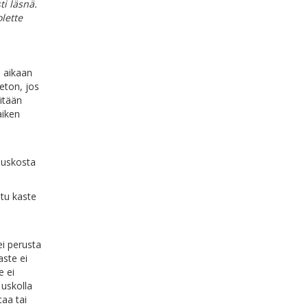
i läsnä.
olette
n aikaan
eeton, jos
mitään
aiken
n
 uskosta
atu kaste
ei perusta
aste ei
e ei
 uskolla
taa tai