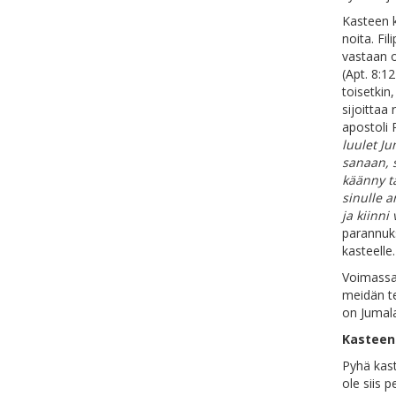
Kasteen k
noita. Fi
vastaan o
(Apt. 8:1
toisetkin
sijoittaa
apostoli P
luulet Ju
sanaan, s
käänny tä
sinulle 
ja kiinni
parannuk
kasteelle
Voimassa
meidän te
on Jumal
Kasteen 
Pyhä kast
ole siis 