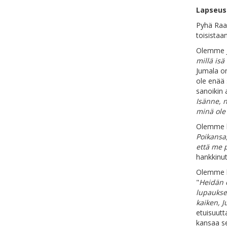
Lapseus 
Pyhä Raam
toisistaan
Olemme Ju
millä isä
Jumala o
ole enää 
sanoikin 
Isänne, n
minä ole 
Olemme 
Poikansa,
että me 
hankkinut
Olemme 
"
Heidän o
lupaukset
kaiken, J
etuisuutt
kansaa se