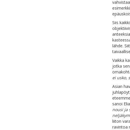
vahvistaa
esimerkki
epäuskois
Siis kaik
objektiiv
anteeksi
kasteessa
lähde. S
taivaallis
Vaikka ka
jotka sen
omakohtai
ei usko,
Asian hav
juhlapöyt
eteemme v
sanoi Elia
nousi ja 
neljäkymm
liiton v
ravintoa