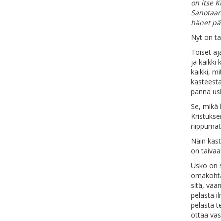
on itse 
Sanotaan
hänet pä
Nyt on ta
Toiset aj
ja kaikki
kaikki, m
kasteesta
panna us
Se, mikä 
Kristukse
riippumat
Näin kast
on taivaa
Usko on 
omakohtai
sitä, vaa
pelasta i
pelasta t
ottaa vas