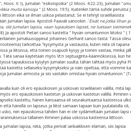
", Hoos. II: I), Jumalan "esikoispoika" (2 Moos. 4:22-23), Jumalan "
oma
ikkia muita kansoja
" (2 Moos. 19:5). Kuitenkin tämä suhde perustui
liittoon eikä se ilman uskoa pelastanut. Se ei tehnyt israelilaisista
än Jumalan lapsia. Apostoli Paavali sanookin: .'
Eivät ne,jotka lihan 
sia, ole Jumalan lapsia, vaan lupauksen lapset, ne luetaan siemenek
8) Ja apostoli Pietari sanoo kastetta " hyvän omantunnon liitoksi " ( 1 
terilainen jumaluusoppinut Johannes Gerhard sanoo tästä: Tässä olev
rooteema) tarkoittaa "kysymystä ja vastausta, kuten niitä oli tapana
ssa ja liitoissa, että toinen osapuoli kysyy ja toinen vastaa, minkä jälk
. Tätä sanaa käytetään myös Vt:n septuaginta-käännöksessä, kun he 
tyissä tapauksissa kysytyn Jumalan suulta; tähän tähtää myös pyhä Pi
tää kastetta sellaiseksi kysymykseksi ja näin opettaa, että voimme k
oja Jumalan armosta ja siis vastakin omistaa hyvän omantunnon." (Ta
avalla kuin oli ero epäuskoisen ja uskovan israelilaisen välillä, mitä l
 myös ero epäuskoisen kastetun ja uskovan kastetun välillä. Ihminen v
apseksi kastettu, hänen kansaansa eli seurakuntaansa kasteessa ulko
niin että hänellä on lapseus ja liitot samaan tapaan kuin juutalaisilla oli
i usko, niin epäuskonsa tähden hän ei ole sydämeltään jumalan lapsi 
Parannuksessa tällainen ihminen palaa uskossa kasteensa liittoon.
a jumalan lapsia, niitä, jotka perivät iankaikkisen elämän, siis lapsia