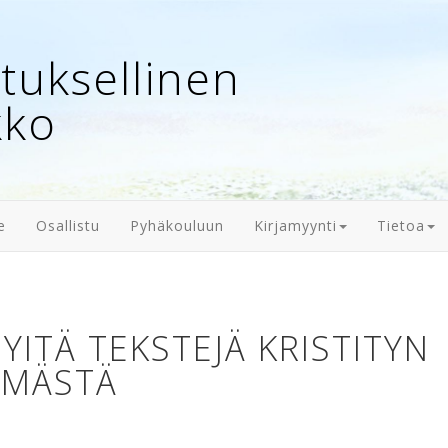
uksellinen
kko
e
Osallistu
Pyhäkouluun
Kirjamyynti
Tietoa
YITÄ TEKSTEJÄ KRISTITYN
ÄMÄSTÄ