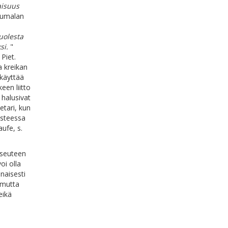
isuus
 Jumalan
puolesta
si.
"
Piet.
a kreikan
 käyttää
een liitto
halusivat
etari, kun
asteessa
ufe, s.
apseuteen
oi olla
naisesti
, mutta
eikä