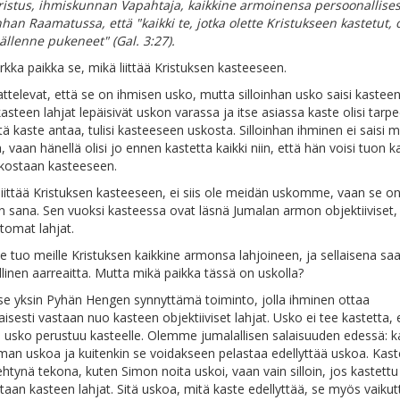
Kristus, ihmiskunnan Vapahtaja, kaikkine armoinensa persoonallisest
han Raamatussa, että "
kaikki te, jotka olette Kristukseen kastetut, 
ällenne pukeneet
" (Gal. 3:27).
rkka paikka se, mikä liittää Kristuksen kasteeseen.
attelevat, että se on ihmisen usko, mutta silloinhan usko saisi kastee
 kasteen lahjat lepäisivät uskon varassa ja itse asiassa kaste olisi tarp
itä kaste antaa, tulisi kasteeseen uskosta. Silloinhan ihminen ei saisi 
, vaan hänellä olisi jo ennen kastetta kaikki niin, että hän voisi tuon k
kostaan kasteeseen.
liittää Kristuksen kasteeseen, ei siis ole meidän uskomme, vaan se o
n sana. Sen vuoksi kasteessa ovat läsnä Jumalan armon objektiiviset,
tomat lahjat.
e tuo meille Kristuksen kaikkine armonsa lahjoineen, ja sellaisena sa
llinen aarreaitta. Mutta mikä paikka tässä on uskolla?
se yksin Pyhän Hengen synnyttämä toiminto, jolla ihminen ottaa
sesti vastaan nuo kasteen objektiiviset lahjat. Usko ei tee kastetta, 
n usko perustuu kasteelle. Olemme jumalallisen salaisuuden edessä: k
lman uskoa ja kuitenkin se voidakseen pelastaa edellyttää uskoa. Kast
ehtynä tekona, kuten Simon noita uskoi, vaan vain silloin, jos kastettu
taan kasteen lahjat. Sitä uskoa, mitä kaste edellyttää, se myös vaikut