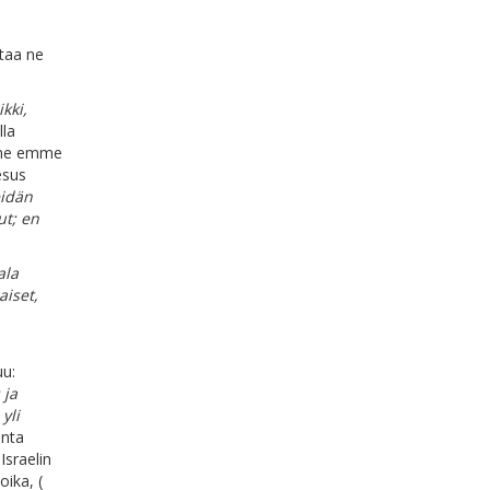
taa ne
ikki,
lla
, me emme
esus
eidän
ut; en
ala
aiset,
uu:
 ja
yli
onta
Israelin
oika, (