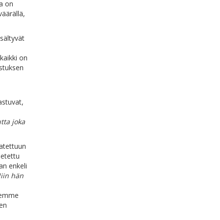
ta on
äärällä,
sältyvät
kaikki on
astuksen
astuvat,
tta joka
atettuun
setettu
an enkeli
Niin hän
teemme
den