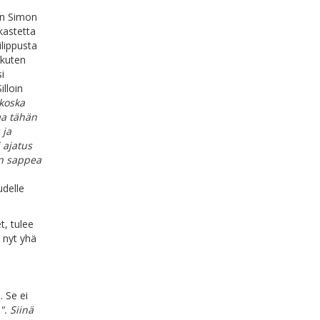
on Simon
 kastetta
ilippusta
 kuten
i
illoin
koska
aa tähän
 ja
 ajatus
en sappea
delle
, tulee
 nyt yhä
. Se ei
". Siinä