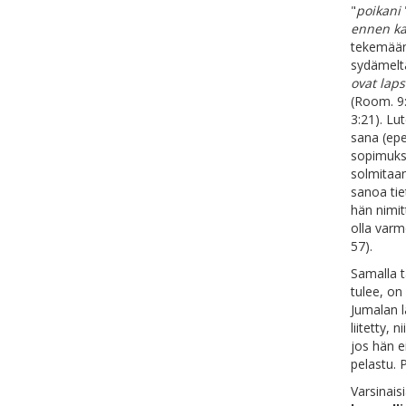
"
poikani
ennen ka
tekemään 
sydämeltä
ovat lap
(Room. 9:
3:21). Lu
sana (epe
sopimuksi
solmitaan
sanoa tie
hän nimit
olla varm
57).
Samalla t
tulee, on
Jumalan l
liitetty, 
jos hän e
pelastu. 
Varsinaisi