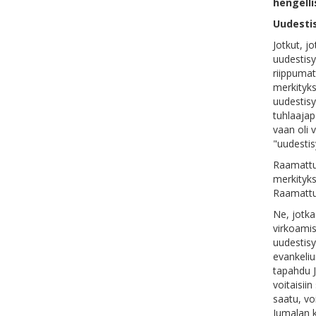
hengell
Uudesti
Jotkut, j
uudestisy
riippumat
merkityks
uudestisy
tuhlaajap
vaan oli 
"uudestis
Raamattu,
merkityks
Raamattu
Ne, jotka
virkoamis
uudestisy
evankeliu
tapahdu Ju
voitaisii
saatu, vo
Jumalan k