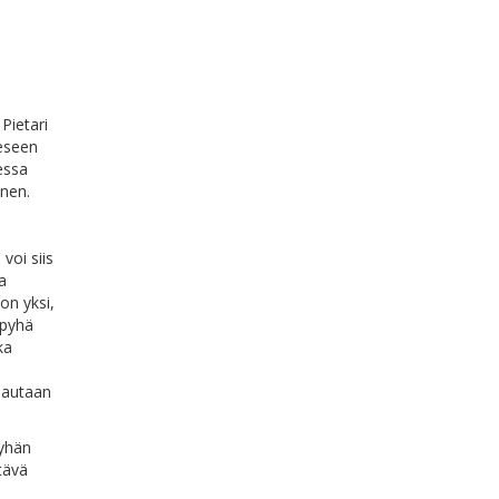
Pietari
eeseen
eessa
inen.
 voi siis
a
on yksi,
 pyhä
ka
 hautaan
Pyhän
tävä