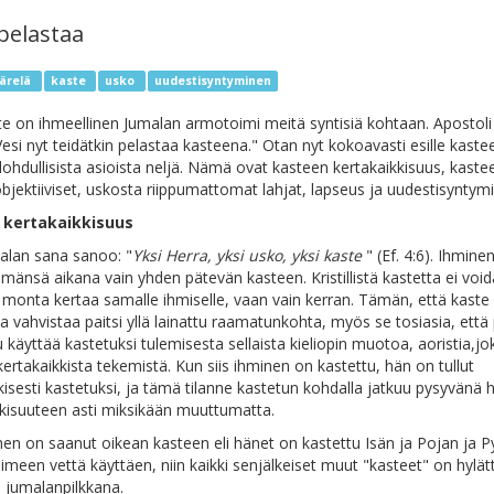
pelastaa
ärelä
kaste
usko
uudestisyntyminen
e on ihmeellinen Jumalan armotoimi meitä syntisiä kohtaan. Apostoli 
Vesi nyt teidätkin pelastaa kasteena." Otan nyt kokoavasti esille kast
tä lohdullisista asioista neljä. Nämä ovat kasteen kertakaikkisuus, kast
bjektiiviset, uskosta riippumattomat lahjat, lapseus ja uudestisyntym
 kertakaikkisuus
alan sana sanoo: "
Yksi Herra, yksi usko, yksi kaste
" (Ef. 4:6). Ihminen
mänsä aikana vain yhden pätevän kasteen. Kristillistä kastetta ei void
 monta kertaa samalle ihmiselle, vaan vain kerran. Tämän, että kaste 
ja vahvistaa paitsi yllä lainattu raamatunkohta, myös se tosiasia, että
käyttää kastetuksi tulemisesta sellaista kieliopin muotoa, aoristia,jo
kertakaikkista tekemistä. Kun siis ihminen on kastettu, hän on tullut
kisesti kastetuksi, ja tämä tilanne kastetun kohdalla jatkuu pysyvänä
kkisuuteen asti miksikään muuttumatta.
en on saanut oikean kasteen eli hänet on kastettu Isän ja Pojan ja 
meen vettä käyttäen, niin kaikki senjälkeiset muut "kasteet" on hylät
a jumalanpilkkana.