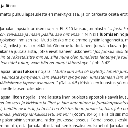
ja liitto
attu puhuu lapseudesta eri merkityksissä, ja on tärkeätä osata erot
.
malan lapsia luomisen nojalla. Ef. 3:15 lausuu Jumalasta: "...
josta ka
 on, taivaissa ja maan päällä, saa nimensä.
" Niin siis
luomisen
noja
njokaisen ihmisen Isä. Mutta koska me olemme syntiin langenneita
sitä, miksi Jumala meidät loi. Olemme kadottaneet Jumalan kuvan. Je
aikansa juutalaisista, jotka eivät häneen uskoneet: "
Jos Jumala olisi t
iin te rakastaisitte minua, sillä minä olen Jumalasta lähtenyt ja tull
itsestäni tullut, vaan hän on minut lähettänyt.
" (Joh. 8:42)
lapsia
lunastuksen
nojalla. "
Mutta kun aika oli täytetty, lähetti Jum
 vaimosta syntyneen, lain alaiseksi syntyneen, lunastamaan lain al
pääsisimme lapsen asemaan.
" (Gal. 4:4-5) Kristuksen lunastustyö on
 meille lapsen-oikeuden.
lapsia
liiton
nojalla. Israelilaisista lihan puolesta apostoli Paavali laus
n lapseus ja kirkkaus ja liitot ja lain antaminen ja jumalanpalvelus
; heidän ovat isät, ja heistä on Kristus lihan puolesta, hän, joka on 
umala, ylistetty iankaikkisesti, amen!
" (Room. 9:4-5) Heillä oli siis m
a pakanoihin verrattuna; niiden joukossa lapseus. Tämä lapseus koski 
n nojalla, että Jumala oli ottanut sen kansakseen. Israel oli Jumalan p