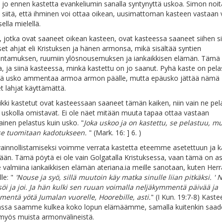
 jo ennen kastetta evankeliumin sanalla syntynyttä uskoa. Simon noi
 siitä, että ihminen voi ottaa oikean, uusimattoman kasteen vastaan v
ella mielellä.
ki, jotka ovat saaneet oikean kasteen, ovat kasteessa saaneet siihen si
iset ahjat eli Kristuksen ja hänen armonsa, mikä sisältää syntien
antamuksen, ruumiin ylösnousemuksen ja iankaikkisen elämän. Tämä 
, ja siinä kasteessa, minkä kastettu on jo saanut. Pyhä kaste on pel
iitä usko ammentaa armoa armon päälle, mutta epäusko jättää nämä
et lahjat käyttämättä.
ikki kastetut ovat kasteessaan saaneet tämän kaiken, niin vain ne pel
 uskolla omistavat. Ei ole näet mitään muuta tapaa ottaa vastaan
nen pelastus kuin usko. "
Joka uskoo ja on kastettu, se pelastuu, mu
 se tuomitaan kadotukseen.
" (Mark. 16: ] 6. )
ainnollistamiseksi voimme verrata kastetta eteemme asetettuun ja k
ään. Tämä pöytä ei ole vain Golgatalla Kristuksessa, vaan tämä on a
almiina iankaikkisen elämän ateriana.ia meille sanotaan, kuten Herr
lle: "
'Nouse ja syö, sillä muutoin käy matka sinulle liian pitkäksi. ' 
söi ja joi. Ja hän kulki sen ruuan voimalla neljäkymmentä päivää ja
entä yötä Jumalan vuorelle, Hoorebille, asti.
" (I Kun. 19:7-8) Kas
arassa saamme kulkea koko lopun elämäämme, samalla kuitenkin saa
 myös muista armonvälineistä.