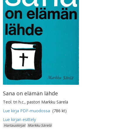
Sana on elämän lähde
Teol. tri h.c., pastori Markku Särelä
Lue kirja PDF-muodossa
(786 kt)
Hartauskirjat
Markku Särelä