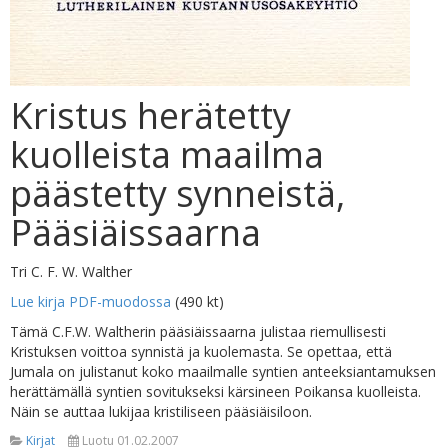
Kristus herätetty
kuolleista maailma
päästetty synneistä,
Pääsiäissaarna
Tri C. F. W. Walther
Lue kirja PDF-muodossa
(490 kt)
Tämä C.F.W. Waltherin pääsiäissaarna julistaa riemullisesti
Kristuksen voittoa synnistä ja kuolemasta. Se opettaa, että
Jumala on julistanut koko maailmalle syntien anteeksiantamuksen
herättämällä syntien sovitukseksi kärsineen Poikansa kuolleista.
Näin se auttaa lukijaa kristiliseen pääsiäisiloon.
Kirjat
Luotu 01.02.2007