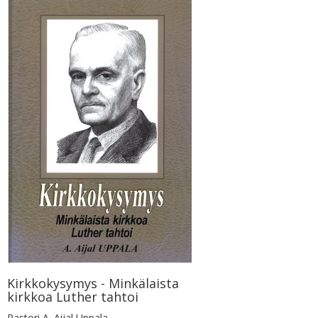
Kirkkokysymys - Minkälaista
kirkkoa Luther tahtoi
Pastori A. Aijal Uppala