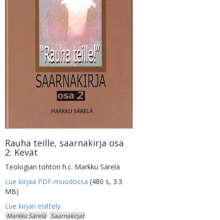
Rauha teille, saarnakirja osa
2: Kevät
Teologian tohtori h.c. Markku Särelä
Lue kirjaa PDF-muodossa
(480 s, 3.3
MB)
Markku Särelä
Saarnakirjat