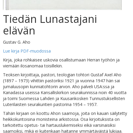
Tiedän Lunastajani
elävän
Gustav G. Aho
Lue kirja PDF-muodossa
Kirja, joka rohkaisee uskovia osallistumaan Herran työhön ja
viemään ilosanomaa toisillekin.
Teoksen kirjoittaja, pastori, teologian tohtori Gustaf Axel Aho
(1897 – 1973) vihittiin pastoriksi 1921 ja vuonna 1947 hän sai
jumaluusopin kunniatohtorin arvon. Aho palveli USA:ssa ja
Kanadassa useissa Kansalliskirkon seurakunnissa noin 40 vuotta
ja toimi Suomessa Lahden ja Kuusankosken Tunnustuksellisten
Luterilaisten seurakuntien pastorina 1954 – 1957.
Tähän kirjaan on koottu Ahon saarnoja, joita on kauan säilytetty
heikkokuntoisina monisteina arkistossa. Osa kirjoituksista on
tarkoitettu opetus- tai hartauslukemiseksi eikä varsinaisiksi
saarnoiksi, mikä ei kuitenkaan haitanne ymmärtäväistä lukijaa.