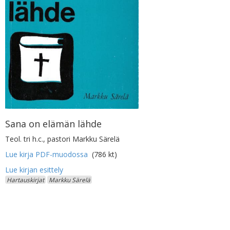
Sana on elämän lähde
Teol. tri h.c., pastori Markku Särelä
Lue kirja PDF-muodossa
(786 kt)
Hartauskirjat
Markku Särelä