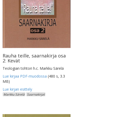
Rauha teille, saarnakirja osa
2: Kevät
Teologian tohtori h.c. Markku Särelä
Lue kirjaa PDF-muodossa
(480 s, 3.3
MB)
Markku Särelä
Saarnakirjat