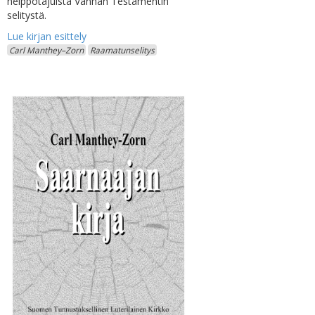
helppotajuista Vanhan Testamentin
selitystä.
Carl Manthey–Zorn
Raamatunselitys