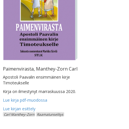
Paimenvirasta, Manthey-Zorn Carl
Apostoli Paavalin ensimmäinen kirje
Timoteukselle
Kirja on ilmestynyt marraskuussa 2020.
Lue kirja pdf-muodossa
Carl Manthey–Zorn
Raamatunselitys