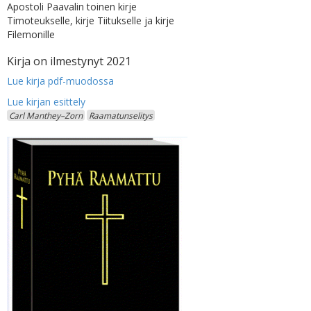
Apostoli Paavalin toinen kirje
Timoteukselle, kirje Tiitukselle ja kirje
Filemonille
Kirja on ilmestynyt 2021
Lue kirja pdf-muodossa
Carl Manthey–Zorn
Raamatunselitys