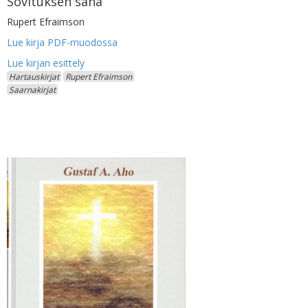
Sovituksen sana
Rupert Efraimson
Lue kirja PDF-muodossa
Hartauskirjat
Rupert Efraimson
Saarnakirjat