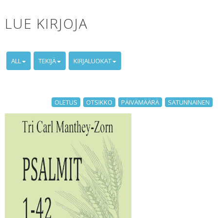
LUE KIRJOJA
ALL
TEKIJÄ
KIRJALUOKAT
OLETUS
OTSIKKO
PÄIVÄMÄÄRÄ
SATUNNAINEN