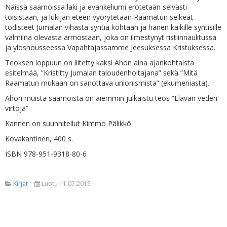
Näissä saarnoissa laki ja evankeliumi erotetaan selvästi
toisistaan, ja lukijan eteen vyörytetään Raamatun selkeät
todisteet Jumalan vihasta syntiä kohtaan ja hänen kaikille syntisille
valmiina olevasta armostaan, joka on ilmestynyt ristiinnaulitussa
ja ylösnousseessa Vapahtajassamme Jeesuksessa Kristuksessa.
Teoksen loppuun on liitetty kaksi Ahon aina ajankohtaista
esitelmää, ”Kristitty Jumalan taloudenhoitajana” sekä ”Mitä
Raamatun mukaan on sanottava unionismista” (ekumeniasta).
Ahon muista saarnoista on aiemmin julkaistu teos ”Elävän veden
virtoja”.
Kannen on suunnitellut Kimmo Pälikkö.
Kovakantinen, 400 s.
ISBN 978-951-9318-80-6
Kirjat
Luotu 11.07.2015