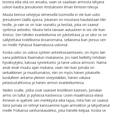
teoista eikä sitä voi ansaita, vaan se saadaan armosta lahjana
uskon kautta Jeesukseen Kristukseen ilman ihmisen tekoja.
Muuta keinoa selviytyä viimeisellä tuomiolla ei ole kuin usko
Jeesukseen täällä ajassa. Jokaisen on noustava haudastaan tilin
teolle, ja vain se on Isän siunattu ja kestää, joka on saanut
syntinsä anteeksi. Muuta tietä taivaan autuuteen ei siis ole kuin
Kristus. Sen tähden evankeliumia on julistettava ja se siksi se on
säilytettävä todellisena ilosanomana, sellaisena kuin Jeesus sen
on meille Pyhässä Raamatussa uskonut.
Koska usko on uskoa syntien anteeksisaamiseen, on myös lain
sana pidettävä Raamatun mukaisena. Jos näet kielletty tehdään
hyväksytyksi, katoaa synnintunto ja tarve uskoa armoon. Nämä
asiat eivät muutu ajan mukana, vaan niin kuin Jumala on
iankaikkinen ja muuttumaton, niin on myös hänen jokaiselle
luodulleen antama yleinen siveyslakikin, hänen vakava
pelastustahtonsa ja hänen armon evankeliuminsa.
Niiden osalle, jotka ovat saaneet kristillisen kasteen, Jumalan
armo on tullut jo pyhässä kasteessa. Usein maailmassa elävä
ihminen ei ajattele sen merkitystä eikä tajua, mitä hän on saanut.
Siinä Jumala on tehnyt kanssamme lujan armoliiton ja lahjoittanut
meille Poikansa vanhurskaudeksi, joka hänelle kelpaa. Koska se