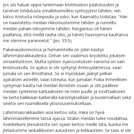
Jos siis haluat oppia tuntemaan kristinuskon päätotuuden ja
tarvitset lohdutusta omalletunnollesi syntisyytesi tähden, niin
katso Kristusta ristinpuulla ja usko, kun Raamattu todistaa: "Hän
on haavoitettu meidän rikkomustemme tähden ja runneltu
meidän pahain tekojemme tähden. Rangaistus oli hänen
päällänsä, että meillä rauha olisi, ja hänen haavojensa kauttansa
me olemme parannetut." (Jes. 53:5).
Pakanauskonnoissa ja humanisteilla on jokin käsitys
lähimmäisrakkaudesta. Onhan sen vaatimus kirjoitettu jokaisen
omaantuntoon. Mutta syntien sijaissovituksen sanoma on vain
kristinuskolla. Se ajatus ei ole syntynyt ihmissydämessä, vaan
Jumala on sen ilmoittanut. Se ei myöskään jäänyt pelkän
ajatuksen asteelle, vaan toteutui, kun Jumalan Poika ihmeellisen
syntymän kautta tuli meidän ihmisten osaan ja otti päälleen
meidän syntimme kantaakseen ne ristin puulle ja sovittaakseen
ne kerta kaikkiaan katkeralla kärsimyksellään ja kuolemallaan sekä
sinetöi sen ruumiillisella ylösnousemuksellaan.
Lähimmäisrakkauden asia kertoo siitä, mikä on hyvä
lähimmäisellemme tässä ajassa. Sitäkin meidän tulee noudattaa.
Evankeliumi Jeesuksesta sen sijaan kertoo meille siitä, kuinka me
pelastumme iankaikkiseen autuuteen ja kirkkauteen. Se taas ei ole