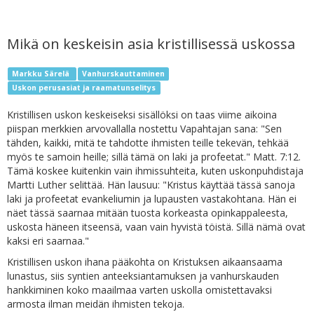
Mikä on keskeisin asia kristillisessä uskossa
Markku Särelä
Vanhurskauttaminen
Uskon perusasiat ja raamatunselitys
Kristillisen uskon keskeiseksi sisällöksi on taas viime aikoina
piispan merkkien arvovallalla nostettu Vapahtajan sana: "Sen
tähden, kaikki, mitä te tahdotte ihmisten teille tekevän, tehkää
myös te samoin heille; sillä tämä on laki ja profeetat." Matt. 7:12.
Tämä koskee kuitenkin vain ihmissuhteita, kuten uskonpuhdistaja
Martti Luther selittää. Hän lausuu: "Kristus käyttää tässä sanoja
laki ja profeetat evankeliumin ja lupausten vastakohtana. Hän ei
näet tässä saarnaa mitään tuosta korkeasta opinkappaleesta,
uskosta häneen itseensä, vaan vain hyvistä töistä. Sillä nämä ovat
kaksi eri saarnaa."
Kristillisen uskon ihana pääkohta on Kristuksen aikaansaama
lunastus, siis syntien anteeksiantamuksen ja vanhurskauden
hankkiminen koko maailmaa varten uskolla omistettavaksi
armosta ilman meidän ihmisten tekoja.