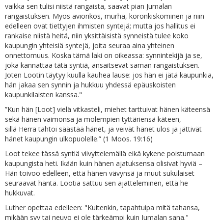
vaikka sen tulisi niistä rangaista, saavat pian Jumalan
rangaistuksen. Myös aviorikos, murha, koronkiskominen ja niin
edelleen ovat tiettyjen ihmisten syntejä; mutta jos hallitus ei
rankaise niistä heitä, niin yksittäisistä synneistä tulee koko
kaupungin yhteisiä syntejä, joita seuraa aina yhteinen
onnettomuus. Koska tämä laki on oikeassa: synnintekijä ja se,
joka kannattaa tätä syntiä, ansaitsevat saman rangaistuksen.
Joten Lootin täytyy kuulla kauhea lause: jos hän ei jätä kaupunkia,
hän jakaa sen synnin ja hukkuu yhdessä epäuskoisten
kaupunkilaisten kanssa."
”Kun hän [Loot] vielä vitkasteli, miehet tarttuivat hänen käteensä
sekä hänen vaimonsa ja molempien tyttäriensä käteen,
sillä Herra tahtoi säästää hänet, ja veivät hänet ulos ja jättivät
hänet kaupungin ulkopuolelle.” (1 Moos. 19:16)
Loot tekee tässä syntiä viivyttelemällä eikä kykene poistumaan
kaupungista heti. Ikään kuin hänen ajatuksensa olisivat hyviä –
Hän toivoo edelleen, että hänen vävynsä ja muut sukulaiset
seuraavat häntä. Lootia sattuu sen ajatteleminen, että he
hukkuvat.
Luther opettaa edelleen: "Kuitenkin, tapahtuipa mitä tahansa,
mikään syy tai neuvo ei ole tärkeämpi kuin Jumalan sana."