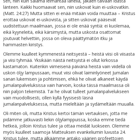
sen, niin kuin salama leimahtaa lähellä, jakaen taivaan idästä
länteen. Kaikki huomaavat sen, niin uskovat kuin ei-uskovatkin.
(Matt. 24:27) Mutta sitten ei enää mitään voida muuttaa – Kristus
erottaa uskovat ei-uskovista, ja sitten uskovat pääsevät
uudistettuun maailmaan, jossa ei ole enää syntiä: ei kuolemaa,
eikä kyyneleitä, eikä kärsimystä, mutta uskosta osattomat
joutuvat helvettiin, jossa on oleva päättymätön itku ja
hammasten kiristys.
Olemme kuulleet kymmenestä neitsyestä – heistä viisi oli viisasta
ja viisi tyhmää. Yksikään näistä neitsyistä ei ollut kirkossa
kastamaton. Kuitenkin viimeisenä päivänä heistä vain viidellä oli
uskon öljy lampussaan, muut viisi olivat laiminlyöneet Jumalan
sanan lukemisen ja pohtimisen, ehkä he olivat alkaneet käydä
jumalanpalveluksissa vain harvoin, koska tässä maailmassa oli
niin paljon tekemistä. Tai he olivat tulleet jumalanpalvelukseen
vain muodollisesti, ollen kyllä fyysisesti läsnä
jumalanpalveluksessa, mutta mieleltään ja sydämeltään muualla.
Oli miten oli, mutta Kristus kertoi tämän vertauksen, jotta me
pidämme jatkuvasti liekin öljylamppuissa, koska emme tiedä
hetkeä, jolloin Kristus tulee ja ottaa meidät luokseen. Olemme
myös kuulleet saarnoja Matteuksen evankeliumin luvusta 24.
Kristus tulee, mutta älkäämme antako väärien profeettojen