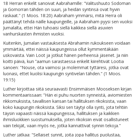
18 Herran enkelit sanoivat Aabrahamille: "Valitushuuto Sodoman
ja Gomorran tähden on suuri, ja heidän syntinsä ovat hyvin
raskaat." (1 Moos. 18:20) Aabraham ymmärsi, mitä Herra oli
päättänyt tehdä näille kaupungeille, ja Aabraham pyysi sen vuoksi
Jumalalta, ettei Hän tuhoaisi siellä kaikkea siellä asuvien
vanhurskasten ihmisten vuoksi.
Kuitenkin, Jumalan vastauksesta Abrahamin rukoukseen voidaan
ymmärtää, ettei näissä kaupungeissa ollut kymmentäkään
uskovaista. Vain Loot ja jotkut hänen perheensä jäsenet. Ja niin
koitti päivä, kun ”aamun sarastaessa enkelit kiirehtivät Lootia
sanoen: "Nouse, ota vaimosi ja molemmat tyttäresi, jotka ovat
luonasi, ettet kuolisi kaupungin syntivelan tähden." (1 Moos.
19:15)
Luther kirjoittaa siitä seuraavasti Ensimmäisen Mooseksen kirjan
kommentaarissaan: ”Hän ei puhu nuorten synneistä, aviomiesten
rikkomuksista, tavallisen kansan tai hallituksen rikoksista, vaan
koko kaupungin rikoksista. Siksi sen täytyi olla synti, jota tehtiin
täysin vapaasti näissä kaupungeissa, hallituksen ja kaikkien
ihmisluokkien suostumuksella, joten rikoksiin eivät osallistuneet
vain tekijät, vaan myös ne, jotka kannattivat synnin tekoja."
Luther jatkaa: "Sellaiset synnit, joita jopa hallitus puolustaa,