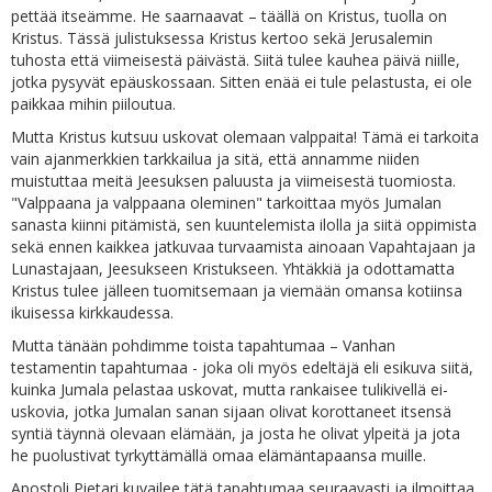
pettää itseämme. He saarnaavat – täällä on Kristus, tuolla on
Kristus. Tässä julistuksessa Kristus kertoo sekä Jerusalemin
tuhosta että viimeisestä päivästä. Siitä tulee kauhea päivä niille,
jotka pysyvät epäuskossaan. Sitten enää ei tule pelastusta, ei ole
paikkaa mihin piiloutua.
Mutta Kristus kutsuu uskovat olemaan valppaita! Tämä ei tarkoita
vain ajanmerkkien tarkkailua ja sitä, että annamme niiden
muistuttaa meitä Jeesuksen paluusta ja viimeisestä tuomiosta.
"Valppaana ja valppaana oleminen" tarkoittaa myös Jumalan
sanasta kiinni pitämistä, sen kuuntelemista ilolla ja siitä oppimista
sekä ennen kaikkea jatkuvaa turvaamista ainoaan Vapahtajaan ja
Lunastajaan, Jeesukseen Kristukseen. Yhtäkkiä ja odottamatta
Kristus tulee jälleen tuomitsemaan ja viemään omansa kotiinsa
ikuisessa kirkkaudessa.
Mutta tänään pohdimme toista tapahtumaa – Vanhan
testamentin tapahtumaa - joka oli myös edeltäjä eli esikuva siitä,
kuinka Jumala pelastaa uskovat, mutta rankaisee tulikivellä ei-
uskovia, jotka Jumalan sanan sijaan olivat korottaneet itsensä
syntiä täynnä olevaan elämään, ja josta he olivat ylpeitä ja jota
he puolustivat tyrkyttämällä omaa elämäntapaansa muille.
Apostoli Pietari kuvailee tätä tapahtumaa seuraavasti ja ilmoittaa,