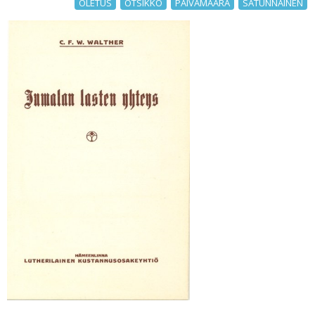
OLETUS
OTSIKKO
PÄIVÄMÄÄRÄ
SATUNNAINEN