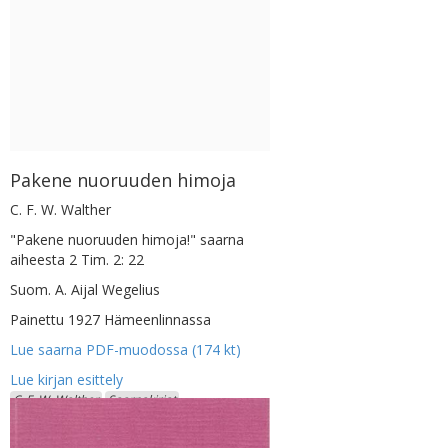
Pakene nuoruuden himoja
C. F. W. Walther
"Pakene nuoruuden himoja!" saarna
aiheesta 2 Tim. 2: 22
Suom. A. Aijal Wegelius
Painettu 1927 Hämeenlinnassa
Lue saarna PDF-muodossa (174 kt)
C. F. W. Walther
Saarnakirjat