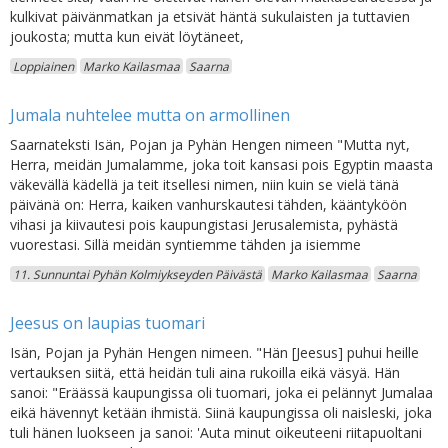
kulkivat päivänmatkan ja etsivät häntä sukulaisten ja tuttavien
joukosta; mutta kun eivät löytäneet,
Loppiainen
Marko Kailasmaa
Saarna
Jumala nuhtelee mutta on armollinen
Saarnateksti Isän, Pojan ja Pyhän Hengen nimeen "Mutta nyt,
Herra, meidän Jumalamme, joka toit kansasi pois Egyptin maasta
väkevällä kädellä ja teit itsellesi nimen, niin kuin se vielä tänä
päivänä on: Herra, kaiken vanhurskautesi tähden, kääntyköön
vihasi ja kiivautesi pois kaupungistasi Jerusalemista, pyhästä
vuorestasi. Sillä meidän syntiemme tähden ja isiemme
11. Sunnuntai Pyhän Kolmiykseyden Päivästä
Marko Kailasmaa
Saarna
Jeesus on laupias tuomari
Isän, Pojan ja Pyhän Hengen nimeen. "Hän [Jeesus] puhui heille
vertauksen siitä, että heidän tuli aina rukoilla eikä väsyä. Hän
sanoi: "Eräässä kaupungissa oli tuomari, joka ei pelännyt Jumalaa
eikä hävennyt ketään ihmistä. Siinä kaupungissa oli naisleski, joka
tuli hänen luokseen ja sanoi: 'Auta minut oikeuteeni riitapuoltani