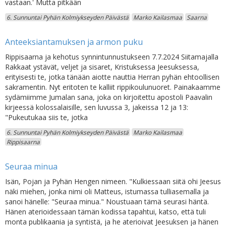
vastaan.' Mutta pitkään
6. Sunnuntai Pyhän Kolmiykseyden Päivästä
Marko Kailasmaa
Saarna
Anteeksiantamuksen ja armon puku
Rippisaarna ja kehotus synnintunnustukseen 7.7.2024 Siitamajalla
Rakkaat ystävät, veljet ja sisaret, Kristuksessa Jeesuksessa,
erityisesti te, jotka tänään aiotte nauttia Herran pyhän ehtoollisen
sakramentin. Nyt eritoten te kalliit rippikoulunuoret. Painakaamme
sydämiimme Jumalan sana, joka on kirjoitettu apostoli Paavalin
kirjeessä kolossalaisille, sen luvussa 3, jakeissa 12 ja 13:
"Pukeutukaa siis te, jotka
6. Sunnuntai Pyhän Kolmiykseyden Päivästä
Marko Kailasmaa
Rippisaarna
Seuraa minua
Isän, Pojan ja Pyhän Hengen nimeen. "Kulkiessaan siitä ohi Jeesus
näki miehen, jonka nimi oli Matteus, istumassa tulliasemalla ja
sanoi hänelle: "Seuraa minua." Noustuaan tämä seurasi häntä.
Hänen aterioidessaan tämän kodissa tapahtui, katso, että tuli
monta publikaania ja syntistä, ja he aterioivat Jeesuksen ja hänen