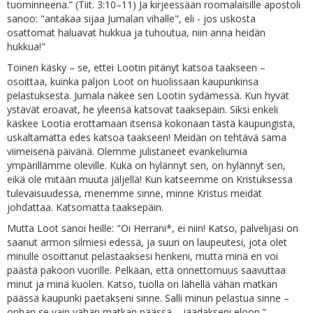
tuominneena.” (Tiit. 3:10–11) Ja kirjeessään roomalaisille apostoli
sanoo: "antakaa sijaa Jumalan vihalle", eli - jos uskosta
osattomat haluavat hukkua ja tuhoutua, niin anna heidän
hukkua!"
Toinen käsky – se, ettei Lootin pitänyt katsoa taakseen –
osoittaa, kuinka paljon Loot on huolissaan kaupunkinsa
pelastuksesta. Jumala näkee sen Lootin sydämessä. Kun hyvät
ystävät eroavat, he yleensä katsovat taaksepäin. Siksi enkeli
käskee Lootia erottamaan itsensä kokonaan tästä kaupungista,
uskaltamatta edes katsoa taakseen! Meidän on tehtävä sama
viimeisenä päivänä. Olemme julistaneet evankeliumia
ympärillämme oleville. Kuka on hylännyt sen, on hylännyt sen,
eikä ole mitään muuta jäljellä! Kun katseemme on Kristuksessa
tulevaisuudessa, menemme sinne, minne Kristus meidät
johdattaa. Katsomatta taaksepäin.
Mutta Loot sanoi heille: "Oi Herrani*, ei niin! Katso, palvelijasi on
saanut armon silmiesi edessä, ja suuri on laupeutesi, jota olet
minulle osoittanut pelastaaksesi henkeni, mutta minä en voi
päästä pakoon vuorille. Pelkään, että onnettomuus saavuttaa
minut ja minä kuolen. Katso, tuolla on lähellä vähän matkan
päässä kaupunki paetakseni sinne. Salli minun pelastua sinne –
onhan se vain vähän matkan päässä – jäädäkseni eloon."