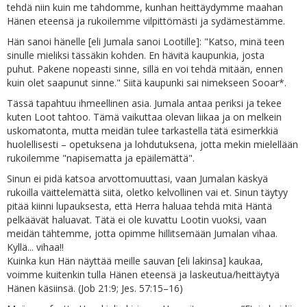
tehdä niin kuin me tahdomme, kunhan heittäydymme maahan
Hänen eteensä ja rukoilemme vilpittömästi ja sydämestämme.
Hän sanoi hänelle [eli Jumala sanoi Lootille]: "Katso, minä teen
sinulle mieliksi tässäkin kohden. En hävitä kaupunkia, josta
puhut. Pakene nopeasti sinne, sillä en voi tehdä mitään, ennen
kuin olet saapunut sinne." Siitä kaupunki sai nimekseen Sooar*.
Tässä tapahtuu ihmeellinen asia. Jumala antaa periksi ja tekee
kuten Loot tahtoo. Tämä vaikuttaa olevan liikaa ja on melkein
uskomatonta, mutta meidän tulee tarkastella tätä esimerkkiä
huolellisesti – opetuksena ja lohdutuksena, jotta mekin mielellään
rukoilemme "napisematta ja epäilemättä".
Sinun ei pidä katsoa arvottomuuttasi, vaan Jumalan käskyä
rukoilla väittelemättä siitä, oletko kelvollinen vai et. Sinun täytyy
pitää kiinni lupauksesta, että Herra haluaa tehdä mitä Häntä
pelkäävät haluavat. Tätä ei ole kuvattu Lootin vuoksi, vaan
meidän tähtemme, jotta opimme hillitsemään Jumalan vihaa.
Kyllä... vihaa!!
Kuinka kun Hän näyttää meille sauvan [eli lakinsa] kaukaa,
voimme kuitenkin tulla Hänen eteensä ja laskeutua/heittäytyä
Hänen käsiinsä. (Job 21:9; Jes. 57:15–16)