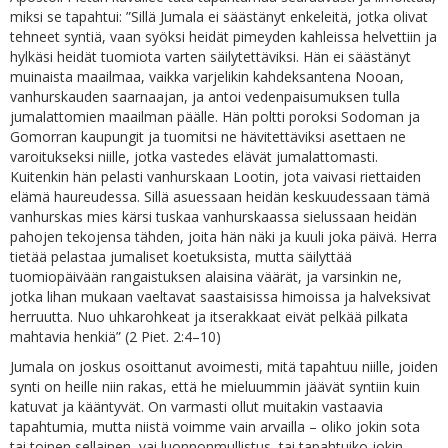
miksi se tapahtui: ”Sillä Jumala ei säästänyt enkeleitä, jotka olivat
tehneet syntiä, vaan syöksi heidät pimeyden kahleissa helvettiin ja
hylkäsi heidät tuomiota varten säilytettäviksi. Hän ei säästänyt
muinaista maailmaa, vaikka varjelikin kahdeksantena Nooan,
vanhurskauden saarnaajan, ja antoi vedenpaisumuksen tulla
jumalattomien maailman päälle. Hän poltti poroksi Sodoman ja
Gomorran kaupungit ja tuomitsi ne hävitettäviksi asettaen ne
varoitukseksi niille, jotka vastedes elävät jumalattomasti.
Kuitenkin hän pelasti vanhurskaan Lootin, jota vaivasi riettaiden
elämä haureudessa. Sillä asuessaan heidän keskuudessaan tämä
vanhurskas mies kärsi tuskaa vanhurskaassa sielussaan heidän
pahojen tekojensa tähden, joita hän näki ja kuuli joka päivä. Herra
tietää pelastaa jumaliset koetuksista, mutta säilyttää
tuomiopäivään rangaistuksen alaisina väärät, ja varsinkin ne,
jotka lihan mukaan vaeltavat saastaisissa himoissa ja halveksivat
herruutta. Nuo uhkarohkeat ja itserakkaat eivät pelkää pilkata
mahtavia henkiä” (2 Piet. 2:4–10)
Jumala on joskus osoittanut avoimesti, mitä tapahtuu niille, joiden
synti on heille niin rakas, että he mieluummin jäävät syntiin kuin
katuvat ja kääntyvät. On varmasti ollut muitakin vastaavia
tapahtumia, mutta niistä voimme vain arvailla – oliko jokin sota
tai toinen sellainen, vai luonnonmullistus, tai tapahtuiko jokin