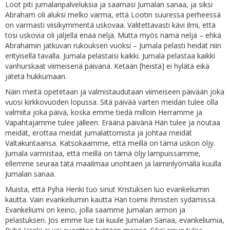
Loot piti jumalanpalveluksia ja saarnasi Jumalan sanaa, ja siksi
Abraham oli aluksi melko varma, että Lootin suuressa perheessä
on varmasti viisikymmentä uskovaa. Valitettavasti kävi ilmi, että
tosi uskovia oli jäljellä enää neljä. Mutta myös nämä neljä ­– ehkä
Abrahamin jatkuvan rukouksen vuoksi – Jumala pelasti heidät niin
erityisellä tavalla. Jumala pelastaisi kaikki. Jumala pelastaa kaikki
vanhurskaat viimeisenä päivänä. Ketään [heistä] ei hylätä eikä
jätetä hukkumaan.
Näin meitä opetetaan ja valmistaudutaan viimeiseen päivään joka
vuosi kirkkovuoden lopussa. Sitä päivää varten meidän tulee olla
valmiita joka päivä, koska emme tiedä milloin Herramme ja
Vapahtajamme tulee jälleen. Eräänä päivänä Hän tulee ja noutaa
meidät, erottaa meidät jumalattomista ja johtaa meidät
Valtakuntaansa. Katsokaamme, että meillä on tämä uskon öljy.
Jumala varmistaa, että meillä on tämä öljy lampuissamme,
ellemme seuraa tätä maailmaa unohtaen ja laiminlyömällä kuulla
Jumalan sanaa.
Muista, että Pyhä Henki tuo sinut Kristuksen luo evankeliumin
kautta. Vain evankeliumin kautta Hän toimii ihmisten sydämissä.
Evankeliumi on keino, jolla saamme Jumalan armon ja
pelastuksen. Jos emme lue tai kuule Jumalan Sanaa, evankeliumia,