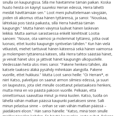
sinulla on kaupungissa. Sillä me hävitämme tämän paikan. Koska
huuto heistä on käynyt suureksi Herran edessä, Herra lähetti
meidät hävittämään sen." Loot meni puhuttelemaan vävyjään,
joiden oli aikomus ottaa hänen tyttärensä, ja sanoi: "Nouskaa,
lähtekää pois tästä paikasta, sillä Herra hävittää tämän
kaupungin." Mutta hänen vävynsä luulivat hänen laskevan
leikkiä. Mutta aamun sarastaessa enkelit kiirehtivät Lootia
sanoen: "Nouse, ota vaimosi ja molemmat tyttäresi, jotka ovat
luonasi, ettet kuolisi kaupungin syntivelan tähden." Kun hän vielä
vitkasteli, miehet tarttuivat hänen käteensä sekä hänen vaimonsa
ja molempien tyttäriensä käteen, sillä Herra tahtoi säästää hänet,
ja veivät hänet ulos ja jättivät hänet kaupungin ulkopuolelle.
Viedessään heitä ulos mies sanoi: "Pakene henkesi tähden, älä
katsele taaksesi äläkä pysähdy mihinkään alangolla. Pakene
vuorille, ettet hukkuisi." Mutta Loot sanoi heille: "Oi Herrani*, ei
niin! Katso, palvelijasi on saanut armon silmiesi edessä, ja suuri
on laupeutesi, jota olet minulle osoittanut pelastaaksesi henkeni,
mutta minä en voi päästä pakoon vuorille. Pelkään, että
onnettomuus saavuttaa minut ja minä kuolen. Katso, tuolla on
lähellä vähän matkan päässä kaupunki paetakseni sinne. Salli
minun pelastua sinne – onhan se vain vähän matkan päässä –
jäädäkseni eloon." Hän sanoi hänelle: "Katso, minä teen sinulle