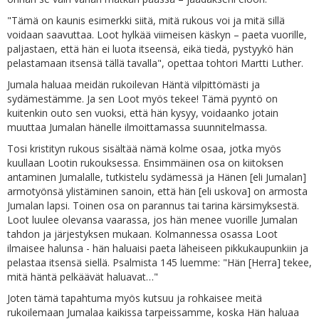
"Tämä on kaunis esimerkki siitä, mitä rukous voi ja mitä sillä
voidaan saavuttaa. Loot hylkää viimeisen käskyn – paeta vuorille,
paljastaen, että hän ei luota itseensä, eikä tiedä, pystyykö hän
pelastamaan itsensä tällä tavalla", opettaa tohtori Martti Luther.
Jumala haluaa meidän rukoilevan Häntä vilpittömästi ja
sydämestämme. Ja sen Loot myös tekee! Tämä pyyntö on
kuitenkin outo sen vuoksi, että hän kysyy, voidaanko jotain
muuttaa Jumalan hänelle ilmoittamassa suunnitelmassa.
Tosi kristityn rukous sisältää nämä kolme osaa, jotka myös
kuullaan Lootin rukouksessa. Ensimmäinen osa on kiitoksen
antaminen Jumalalle, tutkistelu sydämessä ja Hänen [eli Jumalan]
armotyönsä ylistäminen sanoin, että hän [eli uskova] on armosta
Jumalan lapsi. Toinen osa on parannus tai tarina kärsimyksestä.
Loot luulee olevansa vaarassa, jos hän menee vuorille Jumalan
tahdon ja järjestyksen mukaan. Kolmannessa osassa Loot
ilmaisee halunsa - hän haluaisi paeta läheiseen pikkukaupunkiin ja
pelastaa itsensä siellä. Psalmista 145 luemme: "Hän [Herra] tekee,
mitä häntä pelkäävät haluavat…"
Joten tämä tapahtuma myös kutsuu ja rohkaisee meitä
rukoilemaan Jumalaa kaikissa tarpeissamme, koska Hän haluaa