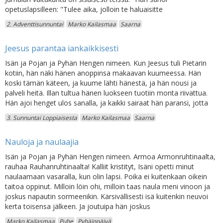
opetuslapsilleen: "Tulee aika, jolloin te haluaisitte
2. Adventtisunnuntai
Marko Kailasmaa
Saarna
Jeesus parantaa iankaikkisesti
Isän ja Pojan ja Pyhän Hengen nimeen. Kun Jeesus tuli Pietarin
kotiin, hän näki hänen anoppinsa makaavan kuumeessa. Hän
koski tämän käteen, ja kuume lähti hänestä, ja hän nousi ja
palveli heitä. Illan tultua hänen luokseen tuotiin monta riivattua.
Hän ajoi henget ulos sanalla, ja kaikki sairaat hän paransi, jotta
3. Sunnuntai Loppiaisesta
Marko Kailasmaa
Saarna
Nauloja ja naulaajia
Isän ja Pojan ja Pyhän Hengen nimeen. Armoa Armonruhtinaalta,
rauhaa Rauhanruhtinaalta! Kalliit kristityt, Isäni opetti minut
naulaamaan vasaralla, kun olin lapsi. Poika ei kuitenkaan oikein
taitoa oppinut. Milloin löin ohi, milloin taas naula meni vinoon ja
joskus napautin sormeenikin. Kärsivällisesti isä kuitenkin neuvoi
kerta toisensa jälkeen. Ja joutuipa hän joskus
Marko Kailasmaa
Puhe
Pyhäinpäivä