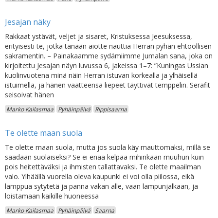
Jesajan näky
Rakkaat ystävät, veljet ja sisaret, Kristuksessa Jeesuksessa,
erityisesti te, jotka tänään aiotte nauttia Herran pyhän ehtoollisen
sakramentin. – Painakaamme sydämiimme Jumalan sana, joka on
kirjoitettu Jesajan näyn luvussa 6, jakeissa 1–7: ”Kuningas Ussian
kuolinvuotena minä näin Herran istuvan korkealla ja ylhäisellä
istuimella, ja hänen vaatteensa liepeet täyttivät temppelin. Serafit
seisoivat hänen
Marko Kailasmaa
Pyhäinpäivä
Rippisaarna
Te olette maan suola
Te olette maan suola, mutta jos suola käy mauttomaksi, millä se
saadaan suolaiseksi? Se ei enää kelpaa mihinkään muuhun kuin
pois heitettäväksi ja ihmisten tallattavaksi. Te olette maailman
valo. Ylhäällä vuorella oleva kaupunki ei voi olla piilossa, eikä
lamppua sytytetä ja panna vakan alle, vaan lampunjalkaan, ja
loistamaan kaikille huoneessa
Marko Kailasmaa
Pyhäinpäivä
Saarna