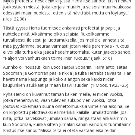
Myös profeetta Hesekielin kirjassa Herra itse sanoo: ”Etsin heidän
joukostaan miestä, joka korjaisi muurin ja seisoisi muurinaukossa
edessäni maan puolesta, etten sitä hävittäisi, mutta en löytänyt.”
(Hes. 22:30)
Tästä syystä Herra tuomitsee ankarasti profeetat ja papit ja
nuhtelee niitä. Älkäämme olko sellaisia. Rukoilkaamme
turvallisesti, iloisesti ja luottamuksella. Jos meille ei anneta sitä,
mitä pyydämme, seuraa varmasti jotain vielä parempaa - rukous
ei voi olla turha eikä jäädä hedelmättömäksi, kuten Jaakob sanoo:
"Paljon voi vanhurskaan toimellinen rukous." (Jaak. 5:16)
Aurinko oli noussut, kun Loot saapui Sooariin. Herra antoi sataa
Sodoman ja Gomorran päälle rikkiä ja tulta Herralta taivaalta. Hän
hävitti nämä kaupungit ja koko alangon sekä kaikki niiden
kaupunkien asukkaat ja maan kasvillisuuden. (1 Moos. 19:23–25)
Pyhä Henki on kuvannut tämän kaiken meille, ei niiden vuoksi,
jotka menehtyivät, vaan tulevien sukupolvien vuoksi, jotka
joutuvat kokemaan suuria onnettomuuksia viimeisinä aikoina. Se
on kirjoitettu pelottavaksi esimerkiksi kaikille jumalattomille. Jos
niitä, jotka halveksivat Jumalan sanaa, rangaistaan ​​ankarammin
kuin Sodomaa, kuinka sitten Jumalan sanan vainoojat tuomitaan?
Kristus itse sanoi: "Missä teitä ei oteta vastaan eikä teidän