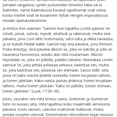
Jumalan rangaistus syntiin joutuneiden ihmisten takia vai ei.
Kuitenkin, nämä Raamatussa kuvatut tapahtumat ovat selviä,
koska miehet ovat ne kuvanneet Pyhän Hengen inspiraatiossa
meidän opetukseksemme.
Ja Kristus itse saarnasi: ”Samoin kuin tapahtui Lootin päivinä: he
söivät, joivat, ostivat, myivät, istuttivat ja rakensivat, mutta sinä
päivänä, jona Loot lähti Sodomasta, satoi tulta ja rikkiä taivaasta,
ja se hukutti heidät kaikki. Samoin käy sinä päivänä, jona Ihmisen
Poika ilmestyy. Sinä päivänä älköön se, joka on katolla ja jolla on
tavaransa huoneessa, astuko alas niitä noutamaan. Älköön
myöskään se, joka on pellolla, palatko takaisin. Muistakaa Lootin
vaimoa! Se, joka yrittää pelastaa sielunsa, kadottaa sen, mutta
se, joka kadottaa sen, pelastaa sen elämään. Sanon teille: sinä
yönä on kaksi miestä yhdellä vuoteella: toinen korjataan talteen,
ja toinen jätetään. Kaksi naista jauhaa yhdessä; toinen korjataan
talteen, mutta toinen jätetään."Kaksi on pellolla, toinen otetaan,
toinen jätetään.” (Luuk. 17:28–36)
Joten, seuraten sitä mitä Kristus sanoi, Sodoman ja Gomorran
tuho on kuvaus siitä, mitä tapahtuu koko maailmalle viimeisenä
päivänä, toisin sanoen, uskosta osattomat hukkuvat, mutta
Jumala suojelee uskovat. Ensimmäisen Mooseksen kirjan luvussa