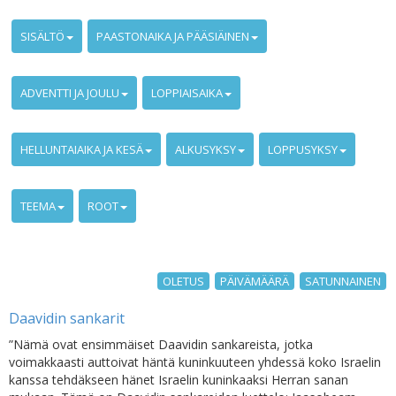
SISÄLTÖ
PAASTONAIKA JA PÄÄSIÄINEN
ADVENTTI JA JOULU
LOPPIAISAIKA
HELLUNTAIAIKA JA KESÄ
ALKUSYKSY
LOPPUSYKSY
TEEMA
ROOT
OLETUS
PÄIVÄMÄÄRÄ
SATUNNAINEN
Daavidin sankarit
”Nämä ovat ensimmäiset Daavidin sankareista, jotka
voimakkaasti auttoivat häntä kuninkuuteen yhdessä koko Israelin
kanssa tehdäkseen hänet Israelin kuninkaaksi Herran sanan