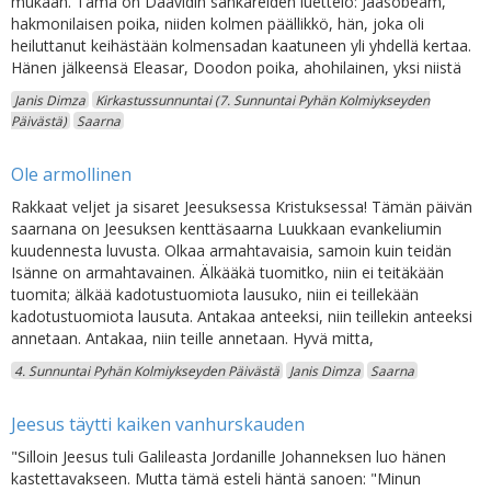
mukaan. Tämä on Daavidin sankareiden luettelo: Jaasobeam,
hakmonilaisen poika, niiden kolmen päällikkö, hän, joka oli
heiluttanut keihästään kolmensadan kaatuneen yli yhdellä kertaa.
Hänen jälkeensä Eleasar, Doodon poika, ahohilainen, yksi niistä
Janis Dimza
Kirkastussunnuntai (7. Sunnuntai Pyhän Kolmiykseyden
Päivästä)
Saarna
Ole armollinen
Rakkaat veljet ja sisaret Jeesuksessa Kristuksessa! Tämän päivän
saarnana on Jeesuksen kenttäsaarna Luukkaan evankeliumin
kuudennesta luvusta. Olkaa armahtavaisia, samoin kuin teidän
Isänne on armahtavainen. Älkääkä tuomitko, niin ei teitäkään
tuomita; älkää kadotustuomiota lausuko, niin ei teillekään
kadotustuomiota lausuta. Antakaa anteeksi, niin teillekin anteeksi
annetaan. Antakaa, niin teille annetaan. Hyvä mitta,
4. Sunnuntai Pyhän Kolmiykseyden Päivästä
Janis Dimza
Saarna
Jeesus täytti kaiken vanhurskauden
"Silloin Jeesus tuli Galileasta Jordanille Johanneksen luo hänen
kastettavakseen. Mutta tämä esteli häntä sanoen: "Minun