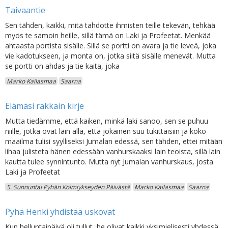
Taivaantie
Sen tähden, kaikki, mitä tahdotte ihmisten teille tekevän, tehkää
myös te samoin heille, sillä tämä on Laki ja Profeetat. Menkää
ahtaasta portista sisälle. Sillä se portti on avara ja tie leveä, joka
vie kadotukseen, ja monta on, jotka siitä sisälle menevät. Mutta
se portti on ahdas ja tie kaita, joka
Marko Kailasmaa
Saarna
Elämäsi rakkain kirje
Mutta tiedämme, että kaiken, minkä laki sanoo, sen se puhuu
niille, jotka ovat lain alla, että jokainen suu tukittaisiin ja koko
maailma tulisi syylliseksi Jumalan edessä, sen tähden, ettei mitään
lihaa julisteta hänen edessään vanhurskaaksi lain teoista, sillä lain
kautta tulee synnintunto. Mutta nyt Jumalan vanhurskaus, josta
Laki ja Profeetat
5. Sunnuntai Pyhän Kolmiykseyden Päivästä
Marko Kailasmaa
Saarna
Pyhä Henki yhdistää uskovat
Kun helluntaipäivä oli tullut, he olivat kaikki yksimielisesti yhdessä.