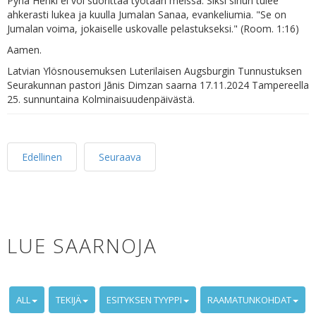
Pyhä Henki ei voi suorittaa työtään meissä. Siksi sinun tulee
ahkerasti lukea ja kuulla Jumalan Sanaa, evankeliumia. "Se on
Jumalan voima, jokaiselle uskovalle pelastukseksi." (Room. 1:16)
Aamen.
Latvian Ylösnousemuksen Luterilaisen Augsburgin Tunnustuksen
Seurakunnan pastori Jānis Dimzan saarna 17.11.2024 Tampereella
25. sunnuntaina Kolminaisuudenpäivästä.
Edellinen
Seuraava
LUE SAARNOJA
ALL
TEKIJÄ
ESITYKSEN TYYPPI
RAAMATUNKOHDAT