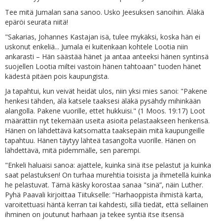
Tee mitä Jumalan sana sanoo. Usko Jeesuksen sanoihin. Äläkä
epäröi seurata niitä!
"Sakarias, Johannes Kastajan isä, tulee mykäksi, koska hän ei
uskonut enkeliä... Jumala ei kuitenkaan kohtele Lootia niin
ankarasti – Hän säästää hänet ja antaa anteeksi hänen syntinsä
suojellen Lootia miltei vastoin hänen tahtoaan" tuoden hänet
kädestä pitäen pois kaupungista.
Ja tapahtui, kun veivät heidät ulos, niin yksi mies sanoi: "Pakene
henkesi tähden, älä katsele taaksesi äläkä pysähdy mihinkään
alangolla. Pakene vuorille, ettet hukkuisi." (1 Moos. 19:17) Loot
määrättiin nyt tekemään useita asioita pelastaakseen henkensä.
Hänen on lähdettävä katsomatta taaksepäin mitä kaupungeille
tapahtuu. Hänen täytyy lähteä tasangolta vuorille. Hänen on
lähdettävä, mitä pidemmälle, sen parempi.
"Enkeli haluaisi sanoa: ajattele, kuinka sinä itse pelastut ja kuinka
saat pelastuksen! On turhaa murehtia toisista ja ihmetellä kuinka
he pelastuvat. Tämä käsky korostaa sanaa "sinä”, näin Luther.
Pyhä Paavali kirjoittaa Tiitukselle: ”Harhaoppista ihmistä karta,
varoitettuasi häntä kerran tai kahdesti, sillä tiedät, että sellainen
ihminen on joutunut harhaan ja tekee syntiä itse itsensä