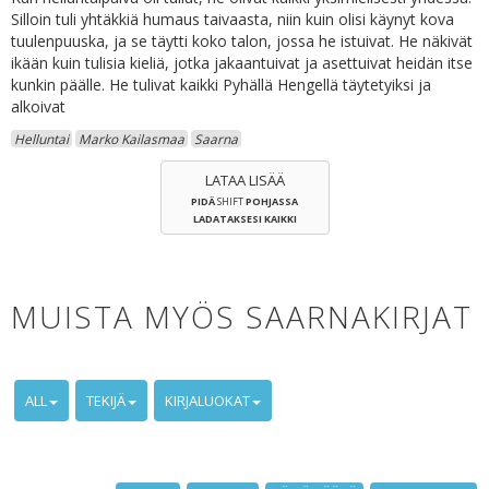
Silloin tuli yhtäkkiä humaus taivaasta, niin kuin olisi käynyt kova
tuulenpuuska, ja se täytti koko talon, jossa he istuivat. He näkivät
ikään kuin tulisia kieliä, jotka jakaantuivat ja asettuivat heidän itse
kunkin päälle. He tulivat kaikki Pyhällä Hengellä täytetyiksi ja
alkoivat
Helluntai
Marko Kailasmaa
Saarna
LATAA LISÄÄ
PIDÄ
SHIFT
POHJASSA
LADATAKSESI KAIKKI
MUISTA MYÖS SAARNAKIRJAT
ALL
TEKIJÄ
KIRJALUOKAT