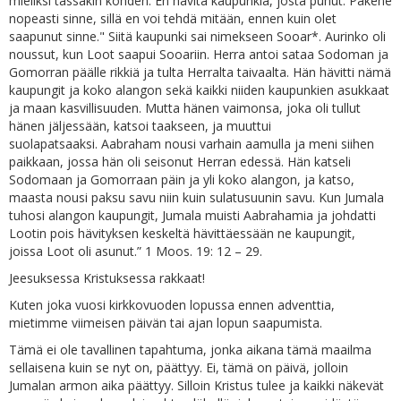
mieliksi tässäkin kohden. En hävitä kaupunkia, josta puhut. Pakene
nopeasti sinne, sillä en voi tehdä mitään, ennen kuin olet
saapunut sinne." Siitä kaupunki sai nimekseen Sooar*. Aurinko oli
noussut, kun Loot saapui Sooariin. Herra antoi sataa Sodoman ja
Gomorran päälle rikkiä ja tulta Herralta taivaalta. Hän hävitti nämä
kaupungit ja koko alangon sekä kaikki niiden kaupunkien asukkaat
ja maan kasvillisuuden. Mutta hänen vaimonsa, joka oli tullut
hänen jäljessään, katsoi taakseen, ja muuttui
suolapatsaaksi. Aabraham nousi varhain aamulla ja meni siihen
paikkaan, jossa hän oli seisonut Herran edessä. Hän katseli
Sodomaan ja Gomorraan päin ja yli koko alangon, ja katso,
maasta nousi paksu savu niin kuin sulatusuunin savu. Kun Jumala
tuhosi alangon kaupungit, Jumala muisti Aabrahamia ja johdatti
Lootin pois hävityksen keskeltä hävittäessään ne kaupungit,
joissa Loot oli asunut.” 1 Moos. 19: 12 – 29.
Jeesuksessa Kristuksessa rakkaat!
Kuten joka vuosi kirkkovuoden lopussa ennen adventtia,
mietimme viimeisen päivän tai ajan lopun saapumista.
Tämä ei ole tavallinen tapahtuma, jonka aikana tämä maailma
sellaisena kuin se nyt on, päättyy. Ei, tämä on päivä, jolloin
Jumalan armon aika päättyy. Silloin Kristus tulee ja kaikki näkevät