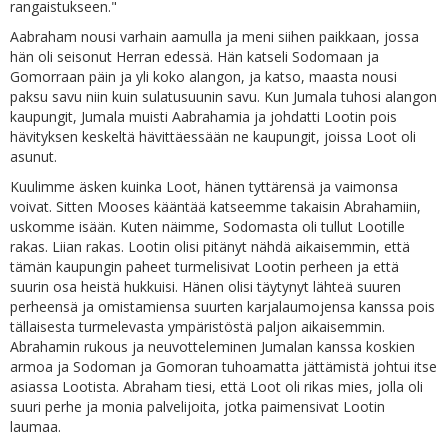
rangaistukseen."
Aabraham nousi varhain aamulla ja meni siihen paikkaan, jossa
hän oli seisonut Herran edessä. Hän katseli Sodomaan ja
Gomorraan päin ja yli koko alangon, ja katso, maasta nousi
paksu savu niin kuin sulatusuunin savu. Kun Jumala tuhosi alangon
kaupungit, Jumala muisti Aabrahamia ja johdatti Lootin pois
hävityksen keskeltä hävittäessään ne kaupungit, joissa Loot oli
asunut.
Kuulimme äsken kuinka Loot, hänen tyttärensä ja vaimonsa
voivat. Sitten Mooses kääntää katseemme takaisin Abrahamiin,
uskomme isään. Kuten näimme, Sodomasta oli tullut Lootille
rakas. Liian rakas. Lootin olisi pitänyt nähdä aikaisemmin, että
tämän kaupungin paheet turmelisivat Lootin perheen ja että
suurin osa heistä hukkuisi. Hänen olisi täytynyt lähteä suuren
perheensä ja omistamiensa suurten karjalaumojensa kanssa pois
tällaisesta turmelevasta ympäristöstä paljon aikaisemmin.
Abrahamin rukous ja neuvotteleminen Jumalan kanssa koskien
armoa ja Sodoman ja Gomoran tuhoamatta jättämistä johtui itse
asiassa Lootista. Abraham tiesi, että Loot oli rikas mies, jolla oli
suuri perhe ja monia palvelijoita, jotka paimensivat Lootin
laumaa.