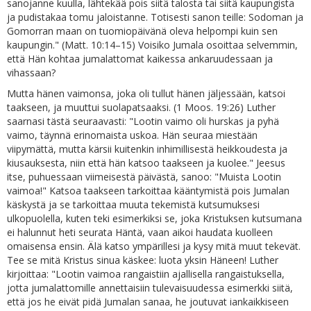
sanojanne kuulla, lähtekää pois siitä talosta tai siitä kaupungista
ja pudistakaa tomu jaloistanne. Totisesti sanon teille: Sodoman ja
Gomorran maan on tuomiopäivänä oleva helpompi kuin sen
kaupungin." (Matt. 10:14–15) Voisiko Jumala osoittaa selvemmin,
että Hän kohtaa jumalattomat kaikessa ankaruudessaan ja
vihassaan?
Mutta hänen vaimonsa, joka oli tullut hänen jäljessään, katsoi
taakseen, ja muuttui suolapatsaaksi. (1 Moos. 19:26) Luther
saarnasi tästä seuraavasti: "Lootin vaimo oli hurskas ja pyhä
vaimo, täynnä erinomaista uskoa. Hän seuraa miestään
viipymättä, mutta kärsii kuitenkin inhimillisestä heikkoudesta ja
kiusauksesta, niin että hän katsoo taakseen ja kuolee." Jeesus
itse, puhuessaan viimeisestä päivästä, sanoo: "Muista Lootin
vaimoa!" Katsoa taakseen tarkoittaa kääntymistä pois Jumalan
käskystä ja se tarkoittaa muuta tekemistä kutsumuksesi
ulkopuolella, kuten teki esimerkiksi se, joka Kristuksen kutsumana
ei halunnut heti seurata Häntä, vaan aikoi haudata kuolleen
omaisensa ensin. Älä katso ympärillesi ja kysy mitä muut tekevät.
Tee se mitä Kristus sinua käskee: luota yksin Häneen! Luther
kirjoittaa: "Lootin vaimoa rangaistiin ajallisella rangaistuksella,
jotta jumalattomille annettaisiin tulevaisuudessa esimerkki siitä,
että jos he eivät pidä Jumalan sanaa, he joutuvat iankaikkiseen