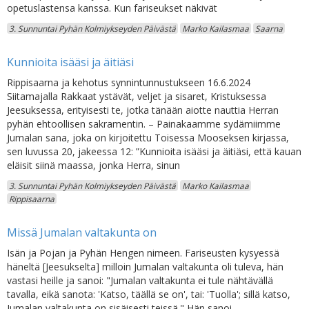
opetuslastensa kanssa. Kun fariseukset näkivät
3. Sunnuntai Pyhän Kolmiykseyden Päivästä
Marko Kailasmaa
Saarna
Kunnioita isääsi ja äitiäsi
Rippisaarna ja kehotus synnintunnustukseen 16.6.2024
Siitamajalla Rakkaat ystävät, veljet ja sisaret, Kristuksessa
Jeesuksessa, erityisesti te, jotka tänään aiotte nauttia Herran
pyhän ehtoollisen sakramentin. – Painakaamme sydämiimme
Jumalan sana, joka on kirjoitettu Toisessa Mooseksen kirjassa,
sen luvussa 20, jakeessa 12: ”Kunnioita isääsi ja äitiäsi, että kauan
eläisit siinä maassa, jonka Herra, sinun
3. Sunnuntai Pyhän Kolmiykseyden Päivästä
Marko Kailasmaa
Rippisaarna
Missä Jumalan valtakunta on
Isän ja Pojan ja Pyhän Hengen nimeen. Fariseusten kysyessä
häneltä [Jeesukselta] milloin Jumalan valtakunta oli tuleva, hän
vastasi heille ja sanoi: "Jumalan valtakunta ei tule nähtävällä
tavalla, eikä sanota: 'Katso, täällä se on', tai: 'Tuolla'; sillä katso,
Jumalan valtakunta on sisäisesti teissä." Hän sanoi