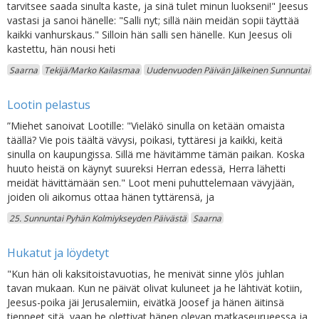
tarvitsee saada sinulta kaste, ja sinä tulet minun luokseni!" Jeesus
vastasi ja sanoi hänelle: "Salli nyt; sillä näin meidän sopii täyttää
kaikki vanhurskaus." Silloin hän salli sen hänelle. Kun Jeesus oli
kastettu, hän nousi heti
Saarna
Tekijä/Marko Kailasmaa
Uudenvuoden Päivän Jälkeinen Sunnuntai
Lootin pelastus
”Miehet sanoivat Lootille: "Vieläkö sinulla on ketään omaista
täällä? Vie pois täältä vävysi, poikasi, tyttäresi ja kaikki, keitä
sinulla on kaupungissa. Sillä me hävitämme tämän paikan. Koska
huuto heistä on käynyt suureksi Herran edessä, Herra lähetti
meidät hävittämään sen." Loot meni puhuttelemaan vävyjään,
joiden oli aikomus ottaa hänen tyttärensä, ja
25. Sunnuntai Pyhän Kolmiykseyden Päivästä
Saarna
Hukatut ja löydetyt
"Kun hän oli kaksitoistavuotias, he menivät sinne ylös juhlan
tavan mukaan. Kun ne päivät olivat kuluneet ja he lähtivät kotiin,
Jeesus-poika jäi Jerusalemiin, eivätkä Joosef ja hänen äitinsä
tienneet sitä, vaan he olettivat hänen olevan matkaseurueessa ja