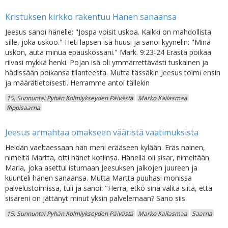
Kristuksen kirkko rakentuu Hänen sanaansa
Jeesus sanoi hänelle: "Jospa voisit uskoa. Kaikki on mahdollista
sille, joka uskoo." Heti lapsen isä huusi ja sanoi kyynelin: "Minä
uskon, auta minua epäuskossani." Mark. 9:23-24 Erästä poikaa
riivasi mykkä henki. Pojan isä oli ymmärrettävästi tuskainen ja
hädissään poikansa tilanteesta. Mutta tässäkin Jeesus toimi ensin
ja määrätietoisesti. Herramme antoi tällekin
15. Sunnuntai Pyhän Kolmiykseyden Päivästä
Marko Kailasmaa
Rippisaarna
Jeesus armahtaa omakseen vääristä vaatimuksista
Heidän vaeltaessaan hän meni erääseen kylään. Eräs nainen,
nimeltä Martta, otti hänet kotiinsa. Hänellä oli sisar, nimeltään
Maria, joka asettui istumaan Jeesuksen jalkojen juureen ja
kuunteli hänen sanaansa. Mutta Martta puuhasi monissa
palvelustoimissa, tuli ja sanoi: "Herra, etkö sinä välitä siitä, että
sisareni on jättänyt minut yksin palvelemaan? Sano siis
15. Sunnuntai Pyhän Kolmiykseyden Päivästä
Marko Kailasmaa
Saarna