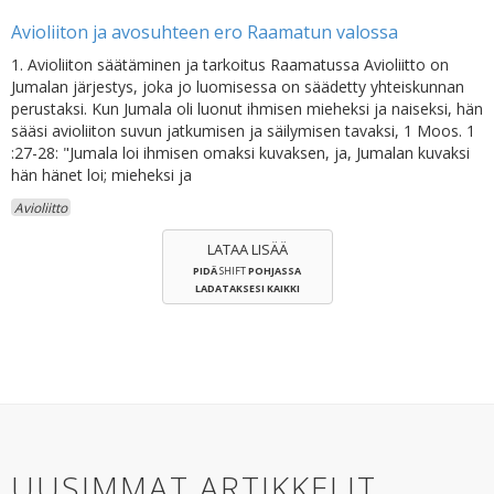
Avioliiton ja avosuhteen ero Raamatun valossa
1. Avioliiton säätäminen ja tarkoitus Raamatussa Avioliitto on
Jumalan järjestys, joka jo luomisessa on säädetty yhteiskunnan
perustaksi. Kun Jumala oli luonut ihmisen mieheksi ja naiseksi, hän
sääsi avioliiton suvun jatkumisen ja säilymisen tavaksi, 1 Moos. 1
:27-28: "Jumala loi ihmisen omaksi kuvaksen, ja, Jumalan kuvaksi
hän hänet loi; mieheksi ja
Avioliitto
LATAA LISÄÄ
PIDÄ
SHIFT
POHJASSA
LADATAKSESI KAIKKI
UUSIMMAT ARTIKKELIT