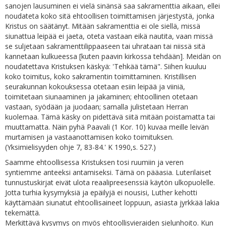
sanojen lausuminen ei vielä sinänsä saa sakramenttia aikaan, ellei
noudateta koko sitä ehtoollisen toimittamisen järjestystä, jonka
Kristus on säätänyt. Mitään sakramenttia ei ole siellä, missä
siunattua leipää ei jaeta, oteta vastaan eikä nautita, vaan missä
se suljetaan sakramenttilippaaseen tai uhrataan tai niissä sitä
kannetaan kulkueessa [kuten paavin kirkossa tehdään]. Meidän on
noudatettava Kristuksen käskyä: 'Tehkää tämä". Siihen kuuluu
koko toimitus, koko sakramentin toimittaminen. Kristillisen
seurakunnan kokouksessa otetaan esiin leipää ja viiniä,
toimitetaan siunaaminen ja jakaminen; ehtoollinen otetaan
vastaan, syödään ja juodaan; samalla julistetaan Herran
kuolemaa. Tämä käsky on pidettävä siitä mitään poistamatta tai
muuttamatta. Näin pyhä Paavali (1 Kor. 10) kuvaa meille leivän
murtamisen ja vastaanottamisen koko toimituksen.
(Yksimielisyyden ohje 7, 83-84.' K 1990,s. 527.)
Saamme ehtoollisessa Kristuksen tosi ruumiin ja veren
syntiemme anteeksi antamiseksi. Tämä on pääasia. Luterilaiset
tunnustuskirjat eivät ulota reaalipreesenssiä käytön ulkopuolelle.
Jotta turhia kysymyksiä ja epäilyjä ei nousisi, Luther kehotti
käyttämään siunatut ehtoollisaineet loppuun, asiasta jyrkkää lakia
tekemättä.
Merkittävä kysymys on myös ehtoollisvieraiden sielunhoito. Kun