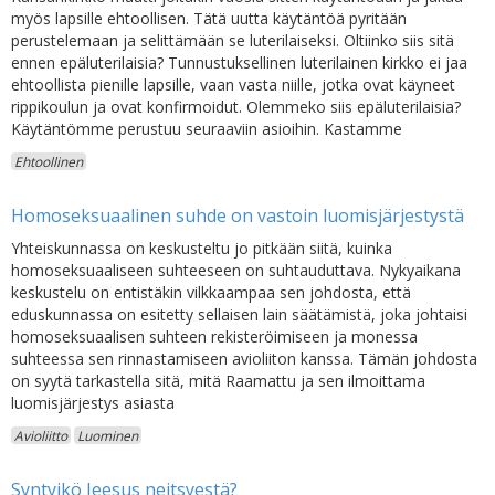
myös lapsille ehtoollisen. Tätä uutta käytäntöä pyritään
perustelemaan ja selittämään se luterilaiseksi. Oltiinko siis sitä
ennen epäluterilaisia? Tunnustuksellinen luterilainen kirkko ei jaa
ehtoollista pienille lapsille, vaan vasta niille, jotka ovat käyneet
rippikoulun ja ovat konfirmoidut. Olemmeko siis epäluterilaisia?
Käytäntömme perustuu seuraaviin asioihin. Kastamme
Ehtoollinen
Homoseksuaalinen suhde on vastoin luomisjärjestystä
Yhteiskunnassa on keskusteltu jo pitkään siitä, kuinka
homoseksuaaliseen suhteeseen on suhtauduttava. Nykyaikana
keskustelu on entistäkin vilkkaampaa sen johdosta, että
eduskunnassa on esitetty sellaisen lain säätämistä, joka johtaisi
homoseksuaalisen suhteen rekisteröimiseen ja monessa
suhteessa sen rinnastamiseen avioliiton kanssa. Tämän johdosta
on syytä tarkastella sitä, mitä Raamattu ja sen ilmoittama
luomisjärjestys asiasta
Avioliitto
Luominen
Syntyikö Jeesus neitsyestä?