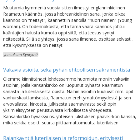
Muutamia kymmeniä vuosia sitten ilmestyi englanninkielinen
Raamatun käännös, jossa hebreankielinen sana, jonka oikea
käännös on "neitsyt", käännettiin sanoilla "nuori nainen" (Young
woman). On todennäköistä, että tämä väärä käännös johtui
kääntäjien halusta kumota oppi siitä, että Jeesus syntyi
neitseestä. Sillä se yhteys, jossa sana ilmenee, osoittaa selvästi,
että kysymyksessä on neitsyt.
Jeesuksen Syntymä
Vakavia asioita, sekä pyhän ehtoollisen sakramentista
Olemme kiinnittäneet lehdessämme huomiota moniin vakaviin
asioihin, joilla kansankirkko on luopunut pyhästä Raamatun
sanasta ja luterilaisesta opista. Näihin asioihin kuuluvat mm. opit
vanhurskauttamisesta, Raamatun erehtymättömyydestä ja sen
arvovallasta, kirkosta, julkisesta saarnavirasta sekä opin
yksimielisyyteen perustuvasta kirkollisesta yhteydestä.
Kansankirkko hyväksyi ns. yhteisen julistuksen paavikirkon kanssa,
mikä seikka osoitti suurta piittaamattomuutta luterilaisen
Rajankäyntiä luterilaisen ja reformoidun, erityisesti