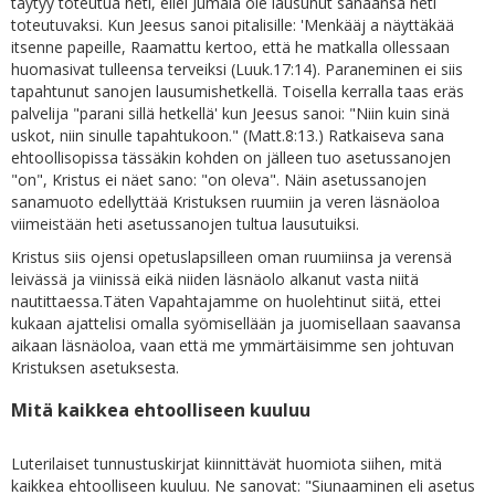
täytyy toteutua heti, ellei Jumala ole lausunut sanaansa heti
toteutuvaksi. Kun Jeesus sanoi pitalisille: 'Menkääj a näyttäkää
itsenne papeille, Raamattu kertoo, että he matkalla ollessaan
huomasivat tulleensa terveiksi (Luuk.17:14). Paraneminen ei siis
tapahtunut sanojen lausumishetkellä. Toisella kerralla taas eräs
palvelija "parani sillä hetkellä' kun Jeesus sanoi: "Niin kuin sinä
uskot, niin sinulle tapahtukoon." (Matt.8:13.) Ratkaiseva sana
ehtoollisopissa tässäkin kohden on jälleen tuo asetussanojen
"on", Kristus ei näet sano: "on oleva". Näin asetussanojen
sanamuoto edellyttää Kristuksen ruumiin ja veren läsnäoloa
viimeistään heti asetussanojen tultua lausutuiksi.
Kristus siis ojensi opetuslapsilleen oman ruumiinsa ja verensä
leivässä ja viinissä eikä niiden läsnäolo alkanut vasta niitä
nautittaessa.Täten Vapahtajamme on huolehtinut siitä, ettei
kukaan ajattelisi omalla syömisellään ja juomisellaan saavansa
aikaan läsnäoloa, vaan että me ymmärtäisimme sen johtuvan
Kristuksen asetuksesta.
Mitä kaikkea ehtoolliseen kuuluu
Luterilaiset tunnustuskirjat kiinnittävät huomiota siihen, mitä
kaikkea ehtoolliseen kuuluu. Ne sanovat: "Siunaaminen eli asetus