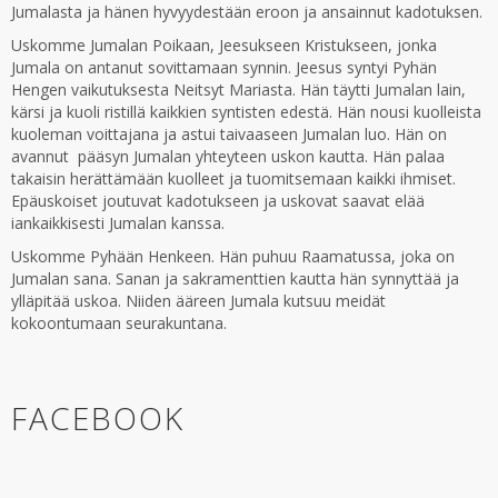
Jumalasta ja hänen hyvyydestään eroon ja ansainnut kadotuksen.
Uskomme Jumalan Poikaan, Jeesukseen Kristukseen, jonka
Jumala on antanut sovittamaan synnin. Jeesus syntyi Pyhän
Hengen vaikutuksesta Neitsyt Mariasta. Hän täytti Jumalan lain,
kärsi ja kuoli ristillä kaikkien syntisten edestä. Hän nousi kuolleista
kuoleman voittajana ja astui taivaaseen Jumalan luo. Hän on
avannut pääsyn Jumalan yhteyteen uskon kautta. Hän palaa
takaisin herättämään kuolleet ja tuomitsemaan kaikki ihmiset.
Epäuskoiset joutuvat kadotukseen ja uskovat saavat elää
iankaikkisesti Jumalan kanssa.
Uskomme Pyhään Henkeen. Hän puhuu Raamatussa, joka on
Jumalan sana. Sanan ja sakramenttien kautta hän synnyttää ja
ylläpitää uskoa. Niiden ääreen Jumala kutsuu meidät
kokoontumaan seurakuntana.
FACEBOOK