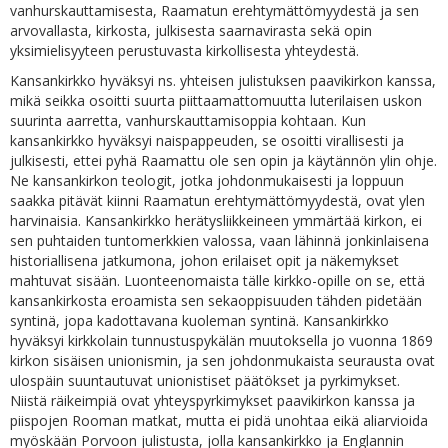
vanhurskauttamisesta, Raamatun erehtymättömyydestä ja sen
arvovallasta, kirkosta, julkisesta saarnavirasta sekä opin
yksimielisyyteen perustuvasta kirkollisesta yhteydestä.
Kansankirkko hyväksyi ns. yhteisen julistuksen paavikirkon kanssa,
mikä seikka osoitti suurta piittaamattomuutta luterilaisen uskon
suurinta aarretta, vanhurskauttamisoppia kohtaan. Kun
kansankirkko hyväksyi naispappeuden, se osoitti virallisesti ja
julkisesti, ettei pyhä Raamattu ole sen opin ja käytännön ylin ohje.
Ne kansankirkon teologit, jotka johdonmukaisesti ja loppuun
saakka pitävät kiinni Raamatun erehtymättömyydestä, ovat ylen
harvinaisia. Kansankirkko herätysliikkeineen ymmärtää kirkon, ei
sen puhtaiden tuntomerkkien valossa, vaan lähinnä jonkinlaisena
historiallisena jatkumona, johon erilaiset opit ja näkemykset
mahtuvat sisään. Luonteenomaista tälle kirkko-opille on se, että
kansankirkosta eroamista sen sekaoppisuuden tähden pidetään
syntinä, jopa kadottavana kuoleman syntinä. Kansankirkko
hyväksyi kirkkolain tunnustuspykälän muutoksella jo vuonna 1869
kirkon sisäisen unionismin, ja sen johdonmukaista seurausta ovat
ulospäin suuntautuvat unionistiset päätökset ja pyrkimykset.
Niistä räikeimpiä ovat yhteyspyrkimykset paavikirkon kanssa ja
piispojen Rooman matkat, mutta ei pidä unohtaa eikä aliarvioida
myöskään Porvoon julistusta, jolla kansankirkko ja Englannin