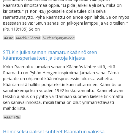
Raamatun ilmoittamaa oppia. ”Ei pidä järkeillä yli sen, mikä on
kirjoitettu.” (1 Kor. 4:6) Jokaiselle opille tulee olla selvä
raamattunäyttö. Pyhä Raamattu on ainoa opin lähde. Se on myös
itsessään selvä: ”Sinun sanasi on jalkojeni lamppu ja valo tielleni.”
(Ps. 119:105) Se on
Kaste
Markku Särelä
Uudestisyntyminen
STLK:n julkaiseman raamatunkäännöksen
käännösperiaatteet ja tietoja kirjasta
Koko Raamattu Jumalan sanana Käännös lähtee siitä, että
Raamattu on Pyhän Hengen inspiroima Jumalan sana. Tämä
periaate on ohjannut käännösprosessin jokaista vaihetta.
Kääntämistä hallitsi pohjatekstin kunnioittaminen. Käännös on
sanatarkempi kuin vuoden 1992 kirkkoraamattu. Käännettävän
tekstin ajatus on pyritty välittämään suomen kielelle tinkimättä
sen sanavalinnoista, mikäli tämä on ollut ymmärrettävästi
mahdollista.
Raamattu
Homoseksuaaliset suhteet Raamatun valossa