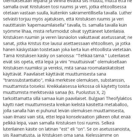
olemukseltaan leipänä ja viininä eivätkä siis muutu, mutta että ne
samalla ovat Kristuksen tosi ruumis ja veri, jotka ehtoollisessa
otetaan vastaan suulla, kuitenkin sakramentillisella tavalla. Luther
selvästi torjuu myös ajatuksen, että Kristuksen ruumis ja veri
nautittaisiin 'kapernaumilaisella" tavalla, ts. samalla tavalla kuin
syömme lihaa, mistä refurmoidut olivat syyttäneet luterilaisia.
Kristuksen ruumiin ja veren läsnäolon vaikuttavat asetussanat; ne
sanat, jotka Kristus itse lausui asettaessaan ehtoollisen, ja jotka
hänen käskystään toistetaan joka kerta kun ehtoollista vietetään.
Tämä Kristuksen käsky on sanoissa: "Tehkää tämä." Luterilaiset
eivät siis opeta, että leipä ja viini "muuttuisivat" olemukseltaan
Kristuksen ruumiiksi ja vereksi, mitä sanaa roomalaiskatoliset
käyttävät. Paavilaiset käyttävät muuttumisesta sana
"transsubstantiatio", mikä merkitsee olemuksen, substanssin,
muuttamista toiseksi. Kreikkalaisessa kirkossa oli käytetty toista
muuttumista merkitsevää sanaa (ks. Puolustus X, 2)
tarkoittamatta sillä samaa kuin paavilaiset. Bulgaari Theofylaktos
käytti näet muuttumisesta kreikan kielistä käsitettä metaballoo,
jolla sanalla hän ei puhunut leivän olemuksen muuttamisesta,
vaan ilmaisi vain sitä, ettei leipä konsekraation jälkeen ollut enää
pelkkä leipä, vaan samalla Kristuksen tosi ruumis. Selkeä
luterilainen käsite on latinan "est" eli "on". Se on asetussanoista,
siis Raamatusta, ja Kristuksen oma sana. Kielessämme on