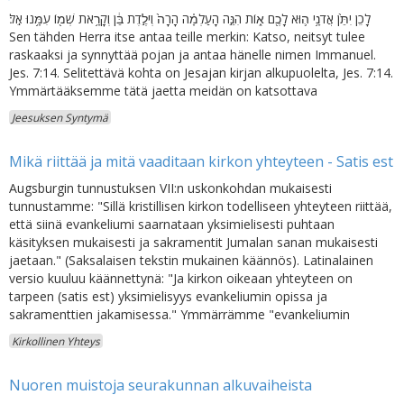
לָכֵן יִתֵּ֙ן אֲדֹנָ֥י ה֛וּא לָכֶ֖ם א֑וֹת הִנֵּ֣ה הָעַלְמָ֗ה הָרָה֙ וְיֹלֶ֣דֶת בֵּ֔ן וְקָרָ֥את שְׁמ֖וֹ עִמָּ֥נוּ אֵֽל׃
Sen tähden Herra itse antaa teille merkin: Katso, neitsyt tulee
raskaaksi ja synnyttää pojan ja antaa hänelle nimen Immanuel.
Jes. 7:14. Selitettävä kohta on Jesajan kirjan alkupuolelta, Jes. 7:14.
Ymmärtääksemme tätä jaetta meidän on katsottava
Jeesuksen Syntymä
Mikä riittää ja mitä vaaditaan kirkon yhteyteen - Satis est
Augsburgin tunnustuksen VII:n uskonkohdan mukaisesti
tunnustamme: "Sillä kristillisen kirkon todelliseen yhteyteen riittää,
että siinä evankeliumi saarnataan yksimielisesti puhtaan
käsityksen mukaisesti ja sakramentit Jumalan sanan mukaisesti
jaetaan." (Saksalaisen tekstin mukainen käännös). Latinalainen
versio kuuluu käännettynä: "Ja kirkon oikeaan yhteyteen on
tarpeen (satis est) yksimielisyys evankeliumin opissa ja
sakramenttien jakamisessa." Ymmärrämme "evankeliumin
Kirkollinen Yhteys
Nuoren muistoja seurakunnan alkuvaiheista