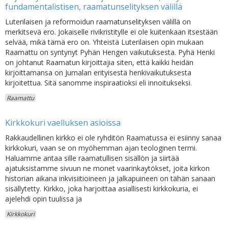
fundamentalistisen, raamatunselityksen välillä
Luterilaisen ja reformoidun raamatunselityksen välillä on
merkitsevä ero. Jokaiselle rivikristitylle ei ole kuitenkaan itsestään
selvää, mikä tämä ero on. Yhteistä Luterilaisen opin mukaan
Raamattu on syntynyt Pyhän Hengen vaikutuksesta. Pyhä Henki
on johtanut Raamatun kirjoittajia siten, että kaikki heidän
kirjoittamansa on Jumalan erityisestä henkivaikutuksesta
kirjoitettua. Sitä sanomme inspiraatioksi eli innoitukseksi.
Raamattu
Kirkkokuri vaelluksen asioissa
Rakkaudellinen kirkko ei ole ryhditön Raamatussa ei esiinny sanaa
kirkkokuri, vaan se on myöhemman ajan teologinen termi.
Haluamme antaa sille raamatullisen sisällön ja siirtää
ajatuksistamme sivuun ne monet vaarinkaytökset, joita kirkon
historian aikana inkvisiitioineen ja jalkapuineen on tähän sanaan
sisällytetty. Kirkko, joka harjoittaa asiallisesti kirkkokuria, ei
ajelehdi opin tuulissa ja
Kirkkokuri