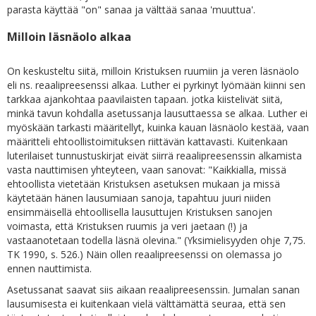
parasta käyttää "on" sanaa ja välttää sanaa 'muuttua'.
Milloin läsnäolo alkaa
On keskusteltu siitä, milloin Kristuksen ruumiin ja veren läsnäolo
eli ns. reaalipreesenssi alkaa. Luther ei pyrkinyt lyömään kiinni sen
tarkkaa ajankohtaa paavilaisten tapaan. jotka kiistelivät siitä,
minkä tavun kohdalla asetussanja lausuttaessa se alkaa. Luther ei
myöskään tarkasti määritellyt, kuinka kauan läsnäolo kestää, vaan
määritteli ehtoollistoimituksen riittävän kattavasti. Kuitenkaan
luterilaiset tunnustuskirjat eivät siirrä reaalipreesenssin alkamista
vasta nauttimisen yhteyteen, vaan sanovat: "Kaikkialla, missä
ehtoollista vietetään Kristuksen asetuksen mukaan ja missä
käytetään hänen lausumiaan sanoja, tapahtuu juuri niiden
ensimmäisellä ehtoollisella lausuttujen Kristuksen sanojen
voimasta, että Kristuksen ruumis ja veri jaetaan (!) ja
vastaanotetaan todella läsnä olevina." (Yksimielisyyden ohje 7,75.
TK 1990, s. 526.) Näin ollen reaalipreesenssi on olemassa jo
ennen nauttimista.
Asetussanat saavat siis aikaan reaalipreesenssin. Jumalan sanan
lausumisesta ei kuitenkaan vielä välttämättä seuraa, että sen