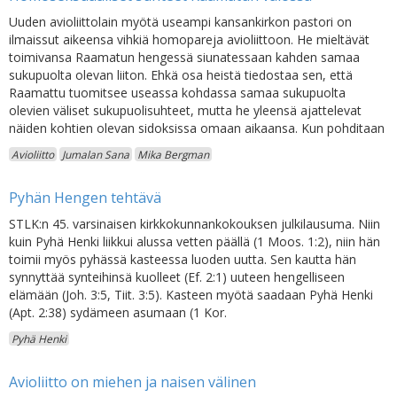
Uuden avioliittolain myötä useampi kansankirkon pastori on
ilmaissut aikeensa vihkiä homopareja avioliittoon. He mieltävät
toimivansa Raamatun hengessä siunatessaan kahden samaa
sukupuolta olevan liiton. Ehkä osa heistä tiedostaa sen, että
Raamattu tuomitsee useassa kohdassa samaa sukupuolta
olevien väliset sukupuolisuhteet, mutta he yleensä ajattelevat
näiden kohtien olevan sidoksissa omaan aikaansa. Kun pohditaan
Avioliitto
Jumalan Sana
Mika Bergman
Pyhän Hengen tehtävä
STLK:n 45. varsinaisen kirkkokunnankokouksen julkilausuma. Niin
kuin Pyhä Henki liikkui alussa vetten päällä (1 Moos. 1:2), niin hän
toimii myös pyhässä kasteessa luoden uutta. Sen kautta hän
synnyttää synteihinsä kuolleet (Ef. 2:1) uuteen hengelliseen
elämään (Joh. 3:5, Tiit. 3:5). Kasteen myötä saadaan Pyhä Henki
(Apt. 2:38) sydämeen asumaan (1 Kor.
Pyhä Henki
Avioliitto on miehen ja naisen välinen