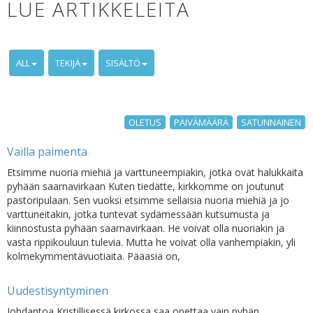
LUE ARTIKKELEITA
ALL
TEKIJÄ
SISÄLTÖ
OLETUS
PÄIVÄMÄÄRÄ
SATUNNAINEN
Vailla paimenta
Etsimme nuoria miehiä ja varttuneempiakin, jotka ovat halukkaita
pyhään saarnavirkaan Kuten tiedätte, kirkkomme on joutunut
pastoripulaan. Sen vuoksi etsimme sellaisia nuoria miehiä ja jo
varttuneitakin, jotka tuntevat sydämessään kutsumusta ja
kiinnostusta pyhään saarnavirkaan. He voivat olla nuoriakin ja
vasta rippikouluun tulevia. Mutta he voivat olla vanhempiakin, yli
kolmekymmentävuotiaita. Pääasia on,
Uudestisyntyminen
Johdantoa Kristillisessä kirkossa saa opettaa vain pyhän