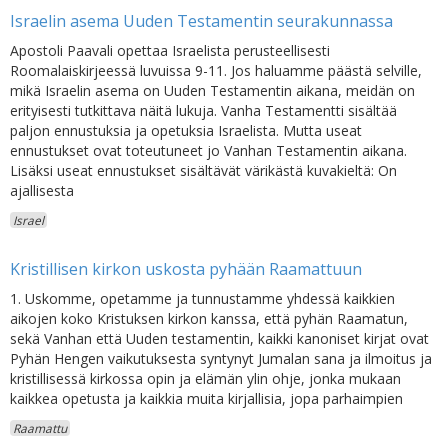
Israelin asema Uuden Testamentin seurakunnassa
Apostoli Paavali opettaa Israelista perusteellisesti
Roomalaiskirjeessä luvuissa 9-11. Jos haluamme päästä selville,
mikä Israelin asema on Uuden Testamentin aikana, meidän on
erityisesti tutkittava näitä lukuja. Vanha Testamentti sisältää
paljon ennustuksia ja opetuksia Israelista. Mutta useat
ennustukset ovat toteutuneet jo Vanhan Testamentin aikana.
Lisäksi useat ennustukset sisältävät värikästä kuvakieltä: On
ajallisesta
Israel
Kristillisen kirkon uskosta pyhään Raamattuun
1. Uskomme, opetamme ja tunnustamme yhdessä kaikkien
aikojen koko Kristuksen kirkon kanssa, että pyhän Raamatun,
sekä Vanhan että Uuden testamentin, kaikki kanoniset kirjat ovat
Pyhän Hengen vaikutuksesta syntynyt Jumalan sana ja ilmoitus ja
kristillisessä kirkossa opin ja elämän ylin ohje, jonka mukaan
kaikkea opetusta ja kaikkia muita kirjallisia, jopa parhaimpien
Raamattu