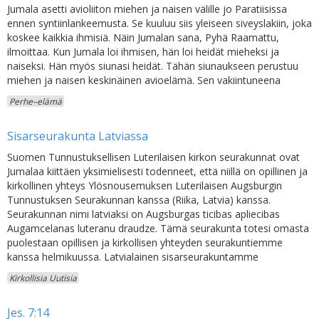
Jumala asetti avioliiton miehen ja naisen välille jo Paratiisissa
ennen syntiinlankeemusta. Se kuuluu siis yleiseen siveyslakiin, joka
koskee kaikkia ihmisiä. Näin Jumalan sana, Pyhä Raamattu,
ilmoittaa. Kun Jumala loi ihmisen, hän loi heidät mieheksi ja
naiseksi. Hän myös siunasi heidät. Tähän siunaukseen perustuu
miehen ja naisen keskinäinen avioelämä. Sen vakiintuneena
Perhe–elämä
Sisarseurakunta Latviassa
Suomen Tunnustuksellisen Luterilaisen kirkon seurakunnat ovat
Jumalaa kiittäen yksimielisesti todenneet, että niillä on opillinen ja
kirkollinen yhteys Ylösnousemuksen Luterilaisen Augsburgin
Tunnustuksen Seurakunnan kanssa (Riika, Latvia) kanssa.
Seurakunnan nimi latviaksi on Augsburgas ticibas apliecibas
Augamcelanas luteranu draudze. Tämä seurakunta totesi omasta
puolestaan opillisen ja kirkollisen yhteyden seurakuntiemme
kanssa helmikuussa. Latvialainen sisarseurakuntamme
Kirkollisia Uutisia
Jes. 7:14