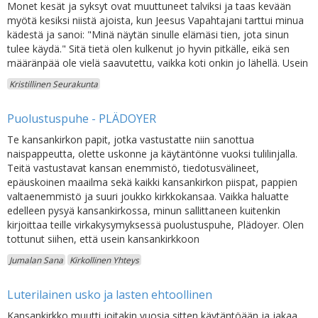
Monet kesät ja syksyt ovat muuttuneet talviksi ja taas kevään
myötä kesiksi niistä ajoista, kun Jeesus Vapahtajani tarttui minua
kädestä ja sanoi: "Minä näytän sinulle elämäsi tien, jota sinun
tulee käydä." Sitä tietä olen kulkenut jo hyvin pitkälle, eikä sen
määränpää ole vielä saavutettu, vaikka koti onkin jo lähellä. Usein
Kristillinen Seurakunta
Puolustuspuhe - PLÄDOYER
Te kansankirkon papit, jotka vastustatte niin sanottua
naispappeutta, olette uskonne ja käytäntönne vuoksi tulilinjalla.
Teitä vastustavat kansan enemmistö, tiedotusvälineet,
epäuskoinen maailma sekä kaikki kansankirkon piispat, pappien
valtaenemmistö ja suuri joukko kirkkokansaa. Vaikka haluatte
edelleen pysyä kansankirkossa, minun sallittaneen kuitenkin
kirjoittaa teille virkakysymyksessä puolustuspuhe, Plädoyer. Olen
tottunut siihen, että usein kansankirkkoon
Jumalan Sana
Kirkollinen Yhteys
Luterilainen usko ja lasten ehtoollinen
Kansankirkko muutti joitakin vuosia sitten käytäntöään ja jakaa