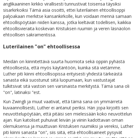
anglikaaninen kirkko virallisesti tunnustivat toisensa täysiksi
sisarkirkoiksi Tämä asia osoitti, ettei luterilainen ehtoollisoppi
paljoakaan merkitse kansankirkolle, kun voidaan mennä samaan
ehtoollispöytään niiden kanssa, jotka kieltävät todellisen, kaikkia
ehtoollisvieraita koskevan Kristuksen ruumiin ja veren läsnäolon
ehtoollisen sakramentissa.
Luterilainen "on" ehtoollisessa
Meidän on kiinnitettävä suurta huomiota sekä oppiin pyhästä
ehtoollisesta, että myös käytäntöön, kuinka sitä vietämme.
Luther piti kiinni ehtoollisopissa erityisesti yhdestä tärkeästä
sanasta eikä suostunut siitä luopumaan, kun vastustajat
tulkitsivat sitä vastoin sen varsinaista merkitystä. Tämä sana oli
"on", latinaksi "est.
Kun Zwingli ja muut vaativat, että tämä sana on ymmärretä
kuvaannollisesti, Luther ei antanut periksi. Hän jopa kirjoitti sen
neuvottelupöytään, että pitäisi sen mielessään koko neuvottelun
ajan. Kun katoliset puhuivat leivän ja viinin kadottavan oman
olemuksensa ja muuttuvan Kristuksen ruumiiksi ja vereksi, Luther
piti kiinni sanasta "on", siis siitä, että ehtoollisaineet pysyvät