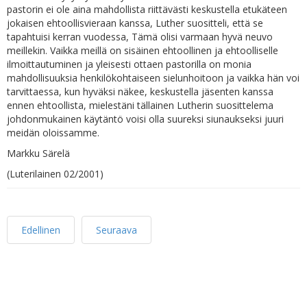
pastorin ei ole aina mahdollista riittävästi keskustella etukäteen
jokaisen ehtoollisvieraan kanssa, Luther suositteli, että se
tapahtuisi kerran vuodessa, Tämä olisi varmaan hyvä neuvo
meillekin. Vaikka meillä on sisäinen ehtoollinen ja ehtoolliselle
ilmoittautuminen ja yleisesti ottaen pastorilla on monia
mahdollisuuksia henkilökohtaiseen sielunhoitoon ja vaikka hän voi
tarvittaessa, kun hyväksi näkee, keskustella jäsenten kanssa
ennen ehtoollista, mielestäni tällainen Lutherin suosittelema
johdonmukainen käytäntö voisi olla suureksi siunaukseksi juuri
meidän oloissamme.
Markku Särelä
(Luterilainen 02/2001)
Edellinen
Seuraava