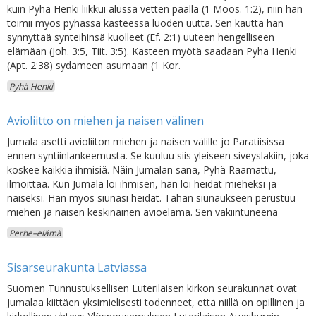
kuin Pyhä Henki liikkui alussa vetten päällä (1 Moos. 1:2), niin hän
toimii myös pyhässä kasteessa luoden uutta. Sen kautta hän
synnyttää synteihinsä kuolleet (Ef. 2:1) uuteen hengelliseen
elämään (Joh. 3:5, Tiit. 3:5). Kasteen myötä saadaan Pyhä Henki
(Apt. 2:38) sydämeen asumaan (1 Kor.
Pyhä Henki
Avioliitto on miehen ja naisen välinen
Jumala asetti avioliiton miehen ja naisen välille jo Paratiisissa
ennen syntiinlankeemusta. Se kuuluu siis yleiseen siveyslakiin, joka
koskee kaikkia ihmisiä. Näin Jumalan sana, Pyhä Raamattu,
ilmoittaa. Kun Jumala loi ihmisen, hän loi heidät mieheksi ja
naiseksi. Hän myös siunasi heidät. Tähän siunaukseen perustuu
miehen ja naisen keskinäinen avioelämä. Sen vakiintuneena
Perhe–elämä
Sisarseurakunta Latviassa
Suomen Tunnustuksellisen Luterilaisen kirkon seurakunnat ovat
Jumalaa kiittäen yksimielisesti todenneet, että niillä on opillinen ja