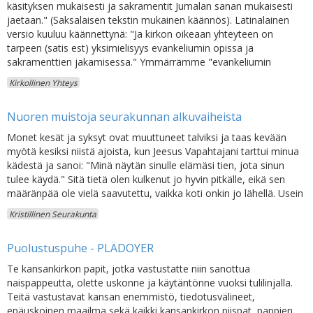
käsityksen mukaisesti ja sakramentit Jumalan sanan mukaisesti
jaetaan." (Saksalaisen tekstin mukainen käännös). Latinalainen
versio kuuluu käännettynä: "Ja kirkon oikeaan yhteyteen on
tarpeen (satis est) yksimielisyys evankeliumin opissa ja
sakramenttien jakamisessa." Ymmärrämme "evankeliumin
Kirkollinen Yhteys
Nuoren muistoja seurakunnan alkuvaiheista
Monet kesät ja syksyt ovat muuttuneet talviksi ja taas kevään
myötä kesiksi niistä ajoista, kun Jeesus Vapahtajani tarttui minua
kädestä ja sanoi: "Minä näytän sinulle elämäsi tien, jota sinun
tulee käydä." Sitä tietä olen kulkenut jo hyvin pitkälle, eikä sen
määränpää ole vielä saavutettu, vaikka koti onkin jo lähellä. Usein
Kristillinen Seurakunta
Puolustuspuhe - PLÄDOYER
Te kansankirkon papit, jotka vastustatte niin sanottua
naispappeutta, olette uskonne ja käytäntönne vuoksi tulilinjalla.
Teitä vastustavat kansan enemmistö, tiedotusvälineet,
epäuskoinen maailma sekä kaikki kansankirkon piispat, pappien