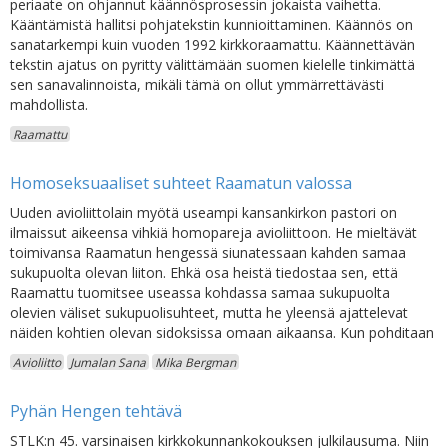
periaate on ohjannut käännösprosessin jokaista vaihetta.
Kääntämistä hallitsi pohjatekstin kunnioittaminen. Käännös on
sanatarkempi kuin vuoden 1992 kirkkoraamattu. Käännettävän
tekstin ajatus on pyritty välittämään suomen kielelle tinkimättä
sen sanavalinnoista, mikäli tämä on ollut ymmärrettävästi
mahdollista.
Raamattu
Homoseksuaaliset suhteet Raamatun valossa
Uuden avioliittolain myötä useampi kansankirkon pastori on
ilmaissut aikeensa vihkiä homopareja avioliittoon. He mieltävät
toimivansa Raamatun hengessä siunatessaan kahden samaa
sukupuolta olevan liiton. Ehkä osa heistä tiedostaa sen, että
Raamattu tuomitsee useassa kohdassa samaa sukupuolta
olevien väliset sukupuolisuhteet, mutta he yleensä ajattelevat
näiden kohtien olevan sidoksissa omaan aikaansa. Kun pohditaan
Avioliitto
Jumalan Sana
Mika Bergman
Pyhän Hengen tehtävä
STLK:n 45. varsinaisen kirkkokunnankokouksen julkilausuma. Niin