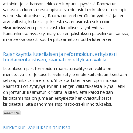
asioihin, joilla kansankirkko on luopunut pyhästä Raamatun
sanasta ja luterilaisesta opista. Näihin asioihin kuuluvat mm. opit
vanhurskauttamisesta, Raamatun erehtymättömyydestä ja sen
arvovallasta, kirkosta, julkisesta saarnavirasta sekä opin
yksimielisyyteen perustuvasta kirkollisesta yhteydestä.
Kansankirkko hyväksyi ns. yhteisen julistuksen paavikirkon kanssa,
mikä seikka osoitti suurta piittaamattomuutta luterilaisen
Rajankäyntiä luterilaisen ja reformoidun, erityisesti
fundamentalistisen, raamatunselityksen välillä
Luterilaisen ja reformoidun raamatunselityksen välillä on
merkitsevä ero. Jokaiselle rivikristitylle ei ole kuitenkaan itsestään
selvää, mikä tämä ero on. Yhteistä Luterilaisen opin mukaan
Raamattu on syntynyt Pyhän Hengen vaikutuksesta. Pyhä Henki
on johtanut Raamatun kirjoittajia siten, että kaikki heidän
kirjoittamansa on Jumalan erityisestä henkivaikutuksesta
kirjoitettua. Sitä sanomme inspiraatioksi eli innoitukseksi.
Raamattu
Kirkkokuri vaelluksen asioissa