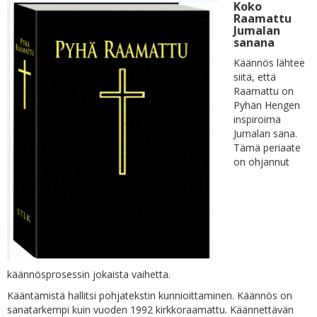
Koko
Raamattu
Jumalan
sanana
Käännös lähtee
siitä, että
Raamattu on
Pyhän Hengen
inspiroima
Jumalan sana.
Tämä periaate
on ohjannut
käännösprosessin jokaista vaihetta.
Kääntämistä hallitsi pohjatekstin kunnioittaminen. Käännös on
sanatarkempi kuin vuoden 1992 kirkkoraamattu. Käännettävän