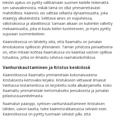
tekstin ajatus on pyritty välittämään suomen kielelle tinkimättä
sen sanavalinnoista, mikäli tämä on ollut ymmärrettävästi
mahdollista. Käännös siis välttää sellaista dynaamisuutta, joka
etääntyy alkutekstistä. Selittävä aines on esipuheissa,
väliotsikoissa ja alaviitteissä. Samaan aikaan on kuitenkin vältetty
mekaanisuutta, joka ei kuulu kielen luonteeseen, ja myös pyritty
sujuvaan suomenkieleen.
Käännöksessä on lähdetty siitä, että Raamattu on Jumalan
ilmoituksena opillisesti yhtenäinen. Tämän johdosta periaatteena
on, ettei mitään kohtaa Raamatussa voi kääntää vastoin opillisia
totuuksia, jotka on ilmaistu selvissä raamatunkohdissa.
Vanhurskauttaminen ja Kristus keskiössä
Käännöksessä Raamattu ymmärretään kokonaisuutena
Kristuksesta kertovaksi kirjaksi. Kristukseen viittaavat ilmaisut
Vanhassa testamentissa on kirjoitettu isolla alkukirjaimella. Koko
Raamattu ymmärretään kertomukseksi Jeesuksesta ja Jumalan
pelastussuunnitelmasta.
Raamatun pääoppi, syntisen vanhurskauttaminen Kristuksen
tähden, uskon kautta, tulee käännösratkaisuissa selvästi esiin.
Käännöksessä on pyritty tuomaan selvästi julki, että