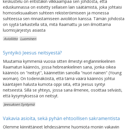
keskustelu on entistäkin vilkkaampaa sen johdosta, että
eduskunnassa on esitetty sellaisen lain säätämistä, joka johtaisi
homoseksuaalisen suhteen rekisteröimiseen ja monessa
suhteessa sen rinnastamiseen avioliiton kanssa. Tämän johdosta
on syytä tarkastella sitä, mitä Raamattu ja sen ilmoittama
luomisjärjestys asiasta
Avioliitto
Luominen
Syntyikö Jeesus neitsyestä?
Muutamia kymmeniä vuosia sitten ilmestyi englanninkielinen
Raamatun käännös, jossa hebreankielinen sana, jonka oikea
käännös on "neitsyt", käännettiin sanoilla "nuori nainen" (Young
woman). On todennäköistä, että tämä väärä käännös johtui
kääntäjien halusta kumota oppi siitä, että Jeesus syntyi
neitseestä. Sillä se yhteys, jossa sana ilmenee, osoittaa selvästi,
että kysymyksessä on neitsyt.
Jeesuksen Syntymä
Vakavia asioita, sekä pyhän ehtoollisen sakramentista
Olemme kiinnittäneet lehdessämme huomiota moniin vakaviin