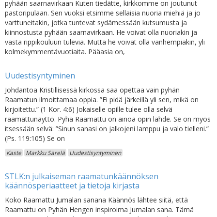
pyhään saarnavirkaan Kuten tiedätte, kirkkomme on joutunut
pastoripulaan. Sen vuoksi etsimme sellaisia nuoria miehiä ja jo
varttuneitakin, jotka tuntevat sydämessään kutsumusta ja
kiinnostusta pyhään saarnavirkaan. He voivat olla nuoriakin ja
vasta rippikouluun tulevia. Mutta he voivat olla vanhempiakin, yli
kolmekymmentävuotiaita. Pääasia on,
Uudestisyntyminen
Johdantoa Kristillisessä kirkossa saa opettaa vain pyhän
Raamatun ilmoittamaa oppia. ”Ei pidä järkeillä yli sen, mikä on
kirjoitettu.” (1 Kor. 4:6) Jokaiselle opille tulee olla selvä
raamattunäyttö. Pyhä Raamattu on ainoa opin lähde. Se on myös
itsessään selvä: ”Sinun sanasi on jalkojeni lamppu ja valo tielleni.”
(Ps. 119:105) Se on
Kaste
Markku Särelä
Uudestisyntyminen
STLK:n julkaiseman raamatunkäännöksen
käännösperiaatteet ja tietoja kirjasta
Koko Raamattu Jumalan sanana Käännös lähtee siitä, että
Raamattu on Pyhän Hengen inspiroima Jumalan sana. Tämä