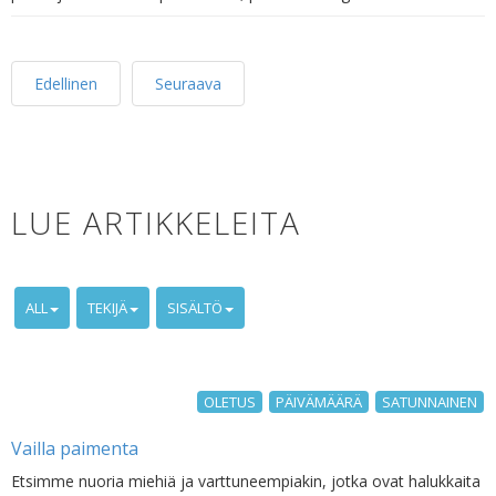
Edellinen
Seuraava
LUE ARTIKKELEITA
ALL
TEKIJÄ
SISÄLTÖ
OLETUS
PÄIVÄMÄÄRÄ
SATUNNAINEN
Vailla paimenta
Etsimme nuoria miehiä ja varttuneempiakin, jotka ovat halukkaita