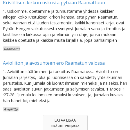
Kristillisen kirkon uskosta pyhään Raamattuun
1. Uskomme, opetamme ja tunnustamme yhdessä kaikkien
aikojen koko Kristuksen kirkon kanssa, että pyhän Raamatun,
sekä Vanhan että Uuden testamentin, kaikki kanoniset kirjat ovat
Pyhän Hengen vaikutuksesta syntynyt Jumalan sana ja ilmoitus ja
kristillisessä kirkossa opin ja elämän ylin ohje, jonka mukaan
kaikkea opetusta ja kaikkia muita kirjallisia, jopa parhaimpien
Raamattu
Avioliiton ja avosuhteen ero Raamatun valossa
1. Avioliiton säätäminen ja tarkoitus Raamatussa Avioliitto on
Jumalan järjestys, joka jo luomisessa on säädetty yhteiskunnan
perustaksi. Kun Jumala oli luonut ihmisen mieheksi ja naiseksi, hän
sääsi avioliiton suvun jatkumisen ja säilymisen tavaksi, 1 Moos. 1
:27-28: "Jumala loi ihmisen omaksi kuvaksen, ja, Jumalan kuvaksi
hän hänet loi; mieheksi ja
Avioliitto
LATAA LISÄÄ
PIDÄ
SHIFT
POHJASSA