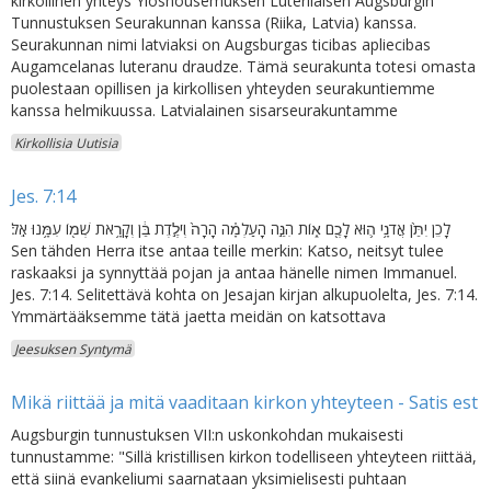
kirkollinen yhteys Ylösnousemuksen Luterilaisen Augsburgin
Tunnustuksen Seurakunnan kanssa (Riika, Latvia) kanssa.
Seurakunnan nimi latviaksi on Augsburgas ticibas apliecibas
Augamcelanas luteranu draudze. Tämä seurakunta totesi omasta
puolestaan opillisen ja kirkollisen yhteyden seurakuntiemme
kanssa helmikuussa. Latvialainen sisarseurakuntamme
Kirkollisia Uutisia
Jes. 7:14
לָכֵן יִתֵּ֙ן אֲדֹנָ֥י ה֛וּא לָכֶ֖ם א֑וֹת הִנֵּ֣ה הָעַלְמָ֗ה הָרָה֙ וְיֹלֶ֣דֶת בֵּ֔ן וְקָרָ֥את שְׁמ֖וֹ עִמָּ֥נוּ אֵֽל׃
Sen tähden Herra itse antaa teille merkin: Katso, neitsyt tulee
raskaaksi ja synnyttää pojan ja antaa hänelle nimen Immanuel.
Jes. 7:14. Selitettävä kohta on Jesajan kirjan alkupuolelta, Jes. 7:14.
Ymmärtääksemme tätä jaetta meidän on katsottava
Jeesuksen Syntymä
Mikä riittää ja mitä vaaditaan kirkon yhteyteen - Satis est
Augsburgin tunnustuksen VII:n uskonkohdan mukaisesti
tunnustamme: "Sillä kristillisen kirkon todelliseen yhteyteen riittää,
että siinä evankeliumi saarnataan yksimielisesti puhtaan