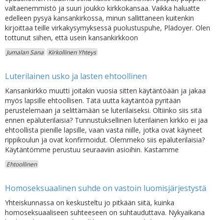
valtaenemmistö ja suuri joukko kirkkokansaa. Vaikka haluatte
edelleen pysyä kansankirkossa, minun sallittaneen kuitenkin
kirjoittaa teille virkakysymyksessä puolustuspuhe, Plädoyer. Olen
tottunut siihen, että usein kansankirkkoon
Jumalan Sana
Kirkollinen Yhteys
Luterilainen usko ja lasten ehtoollinen
Kansankirkko muutti joitakin vuosia sitten käytäntöään ja jakaa
myös lapsille ehtoollisen. Tätä uutta käytäntöä pyritään
perustelemaan ja selittämään se luterilaiseksi. Oltiinko siis sitä
ennen epäluterilaisia? Tunnustuksellinen luterilainen kirkko ei jaa
ehtoollista pienille lapsille, vaan vasta niille, jotka ovat käyneet
rippikoulun ja ovat konfirmoidut. Olemmeko siis epäluterilaisia?
Käytäntömme perustuu seuraaviin asioihin. Kastamme
Ehtoollinen
Homoseksuaalinen suhde on vastoin luomisjärjestystä
Yhteiskunnassa on keskusteltu jo pitkään siitä, kuinka
homoseksuaaliseen suhteeseen on suhtauduttava. Nykyaikana