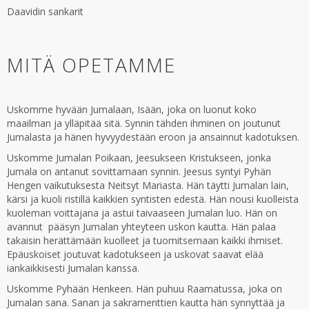
Daavidin sankarit
MITÄ OPETAMME
Uskomme hyvään Jumalaan, Isään, joka on luonut koko
maailman ja ylläpitää sitä. Synnin tähden ihminen on joutunut
Jumalasta ja hänen hyvyydestään eroon ja ansainnut kadotuksen.
Uskomme Jumalan Poikaan, Jeesukseen Kristukseen, jonka
Jumala on antanut sovittamaan synnin. Jeesus syntyi Pyhän
Hengen vaikutuksesta Neitsyt Mariasta. Hän täytti Jumalan lain,
kärsi ja kuoli ristillä kaikkien syntisten edestä. Hän nousi kuolleista
kuoleman voittajana ja astui taivaaseen Jumalan luo. Hän on
avannut pääsyn Jumalan yhteyteen uskon kautta. Hän palaa
takaisin herättämään kuolleet ja tuomitsemaan kaikki ihmiset.
Epäuskoiset joutuvat kadotukseen ja uskovat saavat elää
iankaikkisesti Jumalan kanssa.
Uskomme Pyhään Henkeen. Hän puhuu Raamatussa, joka on
Jumalan sana. Sanan ja sakramenttien kautta hän synnyttää ja