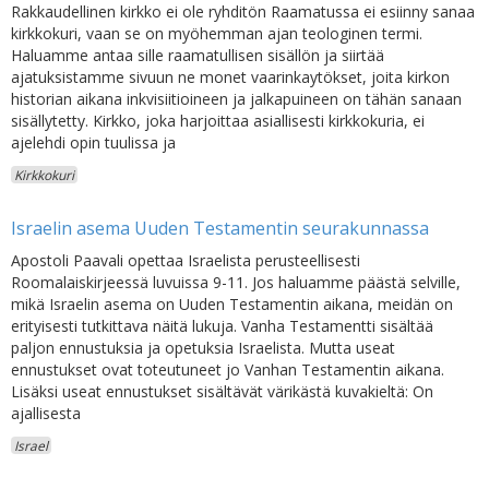
Rakkaudellinen kirkko ei ole ryhditön Raamatussa ei esiinny sanaa
kirkkokuri, vaan se on myöhemman ajan teologinen termi.
Haluamme antaa sille raamatullisen sisällön ja siirtää
ajatuksistamme sivuun ne monet vaarinkaytökset, joita kirkon
historian aikana inkvisiitioineen ja jalkapuineen on tähän sanaan
sisällytetty. Kirkko, joka harjoittaa asiallisesti kirkkokuria, ei
ajelehdi opin tuulissa ja
Kirkkokuri
Israelin asema Uuden Testamentin seurakunnassa
Apostoli Paavali opettaa Israelista perusteellisesti
Roomalaiskirjeessä luvuissa 9-11. Jos haluamme päästä selville,
mikä Israelin asema on Uuden Testamentin aikana, meidän on
erityisesti tutkittava näitä lukuja. Vanha Testamentti sisältää
paljon ennustuksia ja opetuksia Israelista. Mutta useat
ennustukset ovat toteutuneet jo Vanhan Testamentin aikana.
Lisäksi useat ennustukset sisältävät värikästä kuvakieltä: On
ajallisesta
Israel