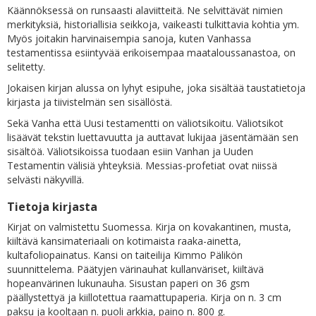
Käännöksessä on runsaasti alaviitteitä. Ne selvittävät nimien
merkityksiä, historiallisia seikkoja, vaikeasti tulkittavia kohtia ym.
Myös joitakin harvinaisempia sanoja, kuten Vanhassa
testamentissa esiintyvää erikoisempaa maataloussanastoa, on
selitetty.
Jokaisen kirjan alussa on lyhyt esipuhe, joka sisältää taustatietoja
kirjasta ja tiivistelmän sen sisällöstä.
Sekä Vanha että Uusi testamentti on väliotsikoitu. Väliotsikot
lisäävät tekstin luettavuutta ja auttavat lukijaa jäsentämään sen
sisältöä. Väliotsikoissa tuodaan esiin Vanhan ja Uuden
Testamentin välisiä yhteyksiä. Messias-profetiat ovat niissä
selvästi näkyvillä.
Tietoja kirjasta
Kirjat on valmistettu Suomessa. Kirja on kovakantinen, musta,
kiiltävä kansimateriaali on kotimaista raaka-ainetta,
kultafoliopainatus. Kansi on taiteilija Kimmo Pälikön
suunnittelema. Päätyjen värinauhat kullanväriset, kiiltävä
hopeanvärinen lukunauha. Sisustan paperi on 36 gsm
päällystettyä ja kiillotettua raamattupaperia. Kirja on n. 3 cm
paksu ja kooltaan n. puoli arkkia, paino n. 800 g.