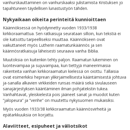
vanhurskauttaminen on vanhurskaaksi julistamista Kristuksen jo
tapahtuneen täydellisen lunastustyön tähden.
Nykyaikaan oikeita perinteitä kunnioittaen
Käännöksessä on hyödynnetty vuoden 1933/1938
kirkkoraamattua. Sen ratkaisuja seurataan silloin, kun tekstiä ei
ole katsottu tarpeelliseksi muuttaa. Käännökseen ovat
vaikuttaneet myös Lutherin raamatunkäännös ja sen
käännösratkaisuja läheisesti seuraava vanha Biblia.
Muutoksia on kuitenkin tehty paljon. Raamatun lukeminen on
luontevampaa ja sujuvampaa, kun tiettyjä maneerimaisia
rakenteita vanhan kirkkoraamatun kielessä on oiottu. Tällaisia
ovat esimerkiksi heprean ylikirjaimellisesta kääntämisestä johtuva
ja-sanalla alkavien virkkeiden runsas määrä sekä sivulauseen
sanajärjestyksen kääntäminen ilman pohjatekstin tukea.
Vanhahtavat, yleiskielestä pois jääneet sanat ja muodot kuten
”jalopeura” ja ”venhe” on muutettu nykysuomen mukaisiksi.
Myös vuoden 1933/38 kirkkoraamatun käännösvirheitä ja
epätarkkuuksia on korjattu.
Alaviitteet, esipuheet ja väliotsikot