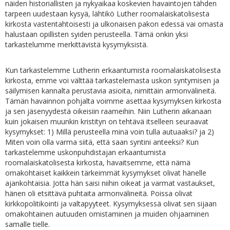
näiden historiallisten ja nykyaikaa koskevien havaintojen tähden
tarpeen uudestaan kysyä, lähtikö Luther roomalaiskatolisesta
kirkosta vastentahtoisesti ja ulkonaisen pakon edessä vai omasta
halustaan opillisten syiden perusteella. Tämä onkin yksi
tarkastelumme merkittävistä kysymyksistä.
Kun tarkastelemme Lutherin erkaantumista roomalaiskatolisesta
kirkosta, emme voi välttää tarkastelemasta uskon syntymisen ja
säilymisen kannalta perustavia asioita, nimittäin armonvälineitä.
Tämän havainnon pohjalta voimme asettaa kysymyksen kirkosta
ja sen jäsenyydestä oikeisiin raameihin. Niin Lutherin aikanaan
kuin jokaisen muunkin kristityn on tehtävä itselleen seuraavat
kysymykset: 1) Millä perusteella minä voin tulla autuaaksi? ja 2)
Miten voin olla varma siitä, että saan syntini anteeksi? Kun
tarkastelemme uskonpuhdistajan erkaantumista
roomalaiskatolisesta kirkosta, havaitsemme, että nämä
omakohtaiset kaikkein tärkeimmät kysymykset olivat hänelle
ajankohtaisia. Jotta hän saisi niihin oikeat ja varmat vastaukset,
hänen oli etsittävä puhtaita armonvälineitä. Poissa olivat
kirkkopolitikointi ja valtapyyteet. Kysymyksessä olivat sen sijaan
omakohtainen autuuden omistaminen ja muiden ohjaaminen
samalle tielle.