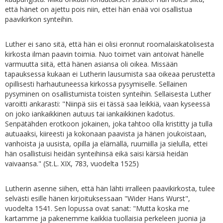
että hänet on ajettu pois niin, ettei hän enää voi osallistua
paavikirkon synteihin.
Luther ei sano sitä, että hän ei olisi eronnut roomalaiskatolisesta
kirkosta ilman paavin toimia. Nuo toimet vain antoivat hänelle
varmuutta siitä, että hänen asiansa oli oikea. Missään
tapauksessa kukaan ei Lutherin lausumista saa oikeaa perustetta
opillisesti harhautuneessa kirkossa pysymiselle. Sellainen
pysyminen on osallistumista toisten synteihin. Sellaisesta Luther
varoitti ankarasti: "Niinpä siis ei tässä saa leikkiä, vaan kyseessä
on joko iankaikkinen autuus tai iankaikkinen kadotus.
Senpätähden erotkoon jokainen, joka tahtoo olla kristitty ja tulla
autuaaksi, kiireesti ja kokonaan paavista ja hänen joukoistaan,
vanhoista ja uusista, opilla ja elämällä, ruumiilla ja sielulla, ettei
hän osallistuisi heidän synteihinsä eikä saisi kärsiä heidän
vaivaansa." (St.L. XIX, 783, vuodelta 1525)
Lutherin asenne siihen, että hän lähti irralleen paavikirkosta, tulee
selvästi esille hänen kirjoituksessaan "Wider Hans Wurst",
vuodelta 1541. Sen lopussa ovat sanat: "Mutta koska me
kartamme ja pakenemme kaikkia tuollaisia perkeleen juonia ja