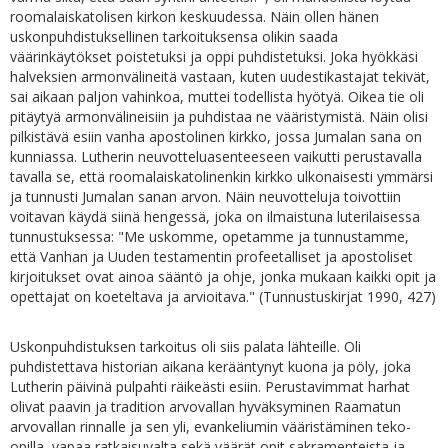
roomalaiskatolisen kirkon keskuudessa. Näin ollen hänen
uskonpuhdistuksellinen tarkoituksensa olikin saada
väärinkäytökset poistetuksi ja oppi puhdistetuksi. Joka hyökkäsi
halveksien armonvälineitä vastaan, kuten uudestikastajat tekivät,
sai aikaan paljon vahinkoa, muttei todellista hyötyä. Oikea tie oli
pitäytyä armonvälineisiin ja puhdistaa ne vääristymistä. Näin olisi
pilkistävä esiin vanha apostolinen kirkko, jossa Jumalan sana on
kunniassa. Lutherin neuvotteluasenteeseen vaikutti perustavalla
tavalla se, että roomalaiskatolinenkin kirkko ulkonaisesti ymmärsi
ja tunnusti Jumalan sanan arvon. Näin neuvotteluja toivottiin
voitavan käydä siinä hengessä, joka on ilmaistuna luterilaisessa
tunnustuksessa: "Me uskomme, opetamme ja tunnustamme,
että Vanhan ja Uuden testamentin profeetalliset ja apostoliset
kirjoitukset ovat ainoa sääntö ja ohje, jonka mukaan kaikki opit ja
opettajat on koeteltava ja arvioitava." (Tunnustuskirjat 1990, 427)
Uskonpuhdistuksen tarkoitus oli siis palata lähteille. Oli
puhdistettava historian aikana kerääntynyt kuona ja pöly, joka
Lutherin päivinä pulpahti räikeästi esiin. Perustavimmat harhat
olivat paavin ja tradition arvovallan hyväksyminen Raamatun
arvovallan rinnalle ja sen yli, evankeliumin vääristäminen teko-
opilla, vapaa ratkaisuvalta sekä väärät opit sakramenteista ja