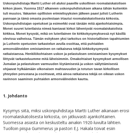
Uskonpuhdistaja Martti Luther oli aluksi paaville uskollinen roomalaiskatolisen
kirkon jäsen. Vuonna 1517 alkaneen uskonpuhdistuksen aikana tähän kuitenkin
tuli muutos. Vakavien opillisten erimielisyyksien jälkeen paavi julisti Lutherin
pannaan ja tämä omasta puolestaan irtautui roomalaiskatolisesta kirkosta.
Uskonpuhdistajan opetukset ja esimerkki ovat tänään mitä ajankohtaisimpia.
Monet suuret luterilaista nimeä kantavat kirkot lähentyvät roomalaiskatolista
kirkkoa. Monet kysyvät, mikä on luterilainen tie kirkkokysymyksessä nyt käsillä
olevissa vaiheissa. Tämän esityksen yksi tarkoitus on historiallisten tapahtumien
ja Lutherin opetusten tarkastelun avulla osoittaa, että puhtaiden
armonvälineiden omistaminen on ratkaiseva tekijä kirkkokysymystä
ratkaistaessa. Henkilökohtaisen uskon ja pelastuksen omistamisen kysymykset
liittyvät tarkasteluumme mitä läheisimmin. Omakohtaiset kysymykset armollisen
Jumalan ja pelastuksen varmuuden löytämisestä ja uskon säilyttämisestä
ohjaavat hylkäämään ulkonaisen mahtavuuden ja totutun tavan kirkollisen
yhteyden perustana ja osoittavat, että ainoa ratkaiseva tekijä on oikean uskon
ravinnon saaminen puhtaiden armonvälineiden kautta.
1. Johdanto
Kysymys siitä, miksi uskonpuhdistaja Martti Luther aikanaan erosi
roomalaiskatolisesta kirkosta, on jatkuvasti ajankohtainen.
Suomessa asiasta on keskusteltu ainakin 1920-luvulta lähtien.
Tuolloin piispa Gummerus ja pastori E.J. Hakala toivat esiin