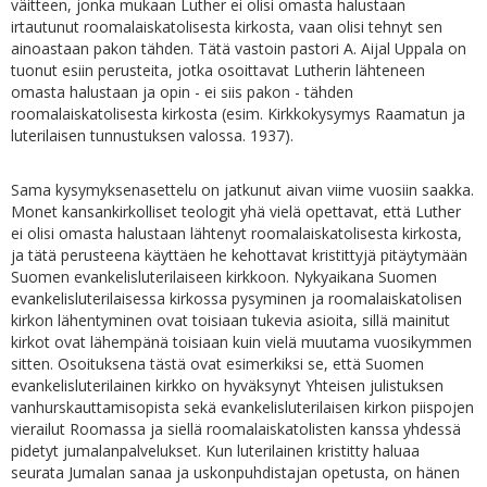
väitteen, jonka mukaan Luther ei olisi omasta halustaan
irtautunut roomalaiskatolisesta kirkosta, vaan olisi tehnyt sen
ainoastaan pakon tähden. Tätä vastoin pastori A. Aijal Uppala on
tuonut esiin perusteita, jotka osoittavat Lutherin lähteneen
omasta halustaan ja opin - ei siis pakon - tähden
roomalaiskatolisesta kirkosta (esim. Kirkkokysymys Raamatun ja
luterilaisen tunnustuksen valossa. 1937).
Sama kysymyksenasettelu on jatkunut aivan viime vuosiin saakka.
Monet kansankirkolliset teologit yhä vielä opettavat, että Luther
ei olisi omasta halustaan lähtenyt roomalaiskatolisesta kirkosta,
ja tätä perusteena käyttäen he kehottavat kristittyjä pitäytymään
Suomen evankelisluterilaiseen kirkkoon. Nykyaikana Suomen
evankelisluterilaisessa kirkossa pysyminen ja roomalaiskatolisen
kirkon lähentyminen ovat toisiaan tukevia asioita, sillä mainitut
kirkot ovat lähempänä toisiaan kuin vielä muutama vuosikymmen
sitten. Osoituksena tästä ovat esimerkiksi se, että Suomen
evankelisluterilainen kirkko on hyväksynyt Yhteisen julistuksen
vanhurskauttamisopista sekä evankelisluterilaisen kirkon piispojen
vierailut Roomassa ja siellä roomalaiskatolisten kanssa yhdessä
pidetyt jumalanpalvelukset. Kun luterilainen kristitty haluaa
seurata Jumalan sanaa ja uskonpuhdistajan opetusta, on hänen