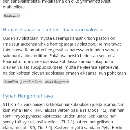
sen sanavalinnoista, mikäli tämä on ollut ymmärrettävästi
mahdollista.
Raamattu
Homoseksuaaliset suhteet Raamatun valossa
Uuden avioliittolain myötä useampi kansankirkon pastori on
ilmaissut aikeensa vihkiä homopareja avioliittoon. He mieltävät
toimivansa Raamatun hengessä siunatessaan kahden samaa
sukupuolta olevan liiton. Ehkä osa heistä tiedostaa sen, että
Raamattu tuomitsee useassa kohdassa samaa sukupuolta
olevien väliset sukupuolisuhteet, mutta he yleensä ajattelevat
näiden kohtien olevan sidoksissa omaan aikaansa. Kun pohditaan
Avioliitto
Jumalan Sana
Mika Bergman
Pyhän Hengen tehtävä
STLK:n 45. varsinaisen kirkkokunnankokouksen julkilausuma. Niin
kuin Pyhä Henki liikkui alussa vetten päällä (1 Moos. 1:2), niin hän
toimii myös pyhässä kasteessa luoden uutta. Sen kautta hän
synnyttää synteihinsä kuolleet (Ef. 2:1) uuteen hengelliseen
elämään (Joh. 3:5, Tiit. 3:5). Kasteen myötä saadaan Pyhä Henki