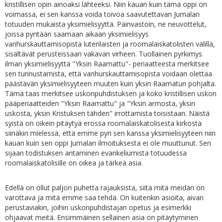
kristillisen opin ainoaksi lähteeksi. Niin kauan kuin tämä oppi on
voimassa, ei sen kanssa voida toivoa saavutettavan Jumalan
totuuden mukaista yksimielisyyttä. Päinvastoin, ne neuvottelut,
joissa pyritään saamaan aikaan yksimielisyys
vanhurskauttamisopista luterilaisten ja roomalaiskatolisten välillä,
sisältävät perusteissaan vakavan virheen. Tuollainen pyrkimys
ilman yksimielisyyttä "Yksin Raamattu"- periaatteesta merkitsee
sen tunnustamista, että vanhurskauttamisopista voidaan olettaa
päästävän yksimielisyyteen muuten kuin yksin Raamatun pohjalta.
Tämä taas merkitsee uskonpuhdistuksen ja koko kristillisen uskon
pääperiaatteiden "Yksin Raamattu" ja "Yksin armosta, yksin
uskosta, yksin Kristuksen tähden" irrottamista toisistaan. Näistä
syistä on oikein pitäytyä erossa roomalaiskatolisesta kirkosta
siinäkin mielessä, että emme pyri sen kanssa yksimielisyyteen niin
kauan kuin sen oppi Jumalan ilmoituksesta ei ole muuttunut. Sen
sijaan todistuksen antaminen evankeliumista totuudessa
roomalaiskatolisille on oikea ja tärkeä asia.
Edellä on ollut paljon puhetta rajauksista, siitä mitä meidän on
varottava ja mitä emme saa tehdä. On kuitenkin asioita, aivan
perustaviakin, joihin uskonpuhdistajan opetus ja esimerkki
ohjaavat meitä. Ensimmäinen sellainen asia on pitäytyminen