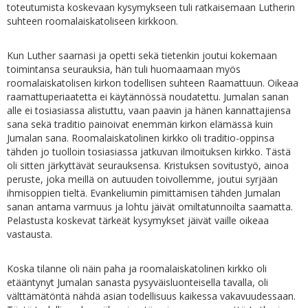
toteutumista koskevaan kysymykseen tuli ratkaisemaan Lutherin
suhteen roomalaiskatoliseen kirkkoon.
Kun Luther saarnasi ja opetti sekä tietenkin joutui kokemaan
toimintansa seurauksia, hän tuli huomaamaan myös
roomalaiskatolisen kirkon todellisen suhteen Raamattuun. Oikeaa
raamattuperiaatetta ei käytännössä noudatettu. Jumalan sanan
alle ei tosiasiassa alistuttu, vaan paavin ja hänen kannattajiensa
sana sekä traditio painoivat enemmän kirkon elämässä kuin
Jumalan sana. Roomalaiskatolinen kirkko oli traditio-oppinsa
tähden jo tuolloin tosiasiassa jatkuvan ilmoituksen kirkko. Tästä
oli sitten järkyttävät seurauksensa. Kristuksen sovitustyö, ainoa
peruste, joka meillä on autuuden toivollemme, joutui syrjään
ihmisoppien tieltä. Evankeliumin pimittämisen tähden Jumalan
sanan antama varmuus ja lohtu jäivät omiltatunnoilta saamatta.
Pelastusta koskevat tärkeät kysymykset jäivät vaille oikeaa
vastausta.
Koska tilanne oli näin paha ja roomalaiskatolinen kirkko oli
etääntynyt Jumalan sanasta pysyväisluonteisella tavalla, oli
välttämätöntä nähdä asian todellisuus kaikessa vakavuudessaan.