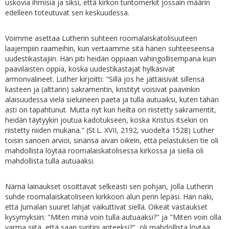
uskovia ihmisiä ja siksi, että kirkon tuntomerkit jossain määrin
edelleen toteutuvat sen keskuudessa.
Voimme asettaa Lutherin suhteen roomalaiskatolisuuteen
laajempiin raameihin, kun vertaamme sitä hänen suhteeseensa
uudestikastajiin. Hän piti heidän oppiaan vahingollisempana kuin
paavilaisten oppia, koska uudestikastajat hylkäsivät
armonvälineet. Luther kirjoitti: "Sillä jos he jättäisivät sillensä
kasteen ja (alttarin) sakramentin, kristityt voisivat paavinkin
alaisuudessa vielä sieluineen paeta ja tulla autuaiksi, kuten tähän
asti on tapahtunut. Mutta nyt kun heiltä on riistetty sakramentit,
heidän täytyykin joutua kadotukseen, koska Kristus itsekin on
riistetty niiden mukana." (St.L. XVII, 2192, vuodelta 1528) Luther
toisin sanoen arvioi, sinänsä aivan oikein, että pelastuksen tie oli
mahdollista löytää roomalaiskatolisessa kirkossa ja siellä oli
mahdollista tulla autuaaksi.
Nämä lainaukset osoittavat selkeästi sen pohjan, jolla Lutherin
suhde roomalaiskatoliseen kirkkoon alun perin lepäsi. Hän näki,
että Jumalan suuret lahjat vaikuttivat siellä. Oikeat vastaukset
kysymyksiin: "Miten minä voin tulla autuaaksi?" ja "Miten voin olla
varma siitä, että saan syntini anteeksi?", oli mahdollista löytää