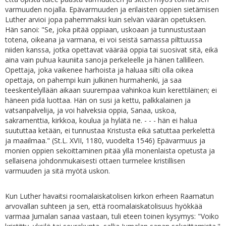
varmuuden nojalla. Epävarmuuden ja erilaisten oppien sietämisen
Luther arvioi jopa pahemmaksi kuin selvän väärän opetuksen.
Hän sanoi: "Se, joka pitää oppiaan, uskoaan ja tunnustustaan
totena, oikeana ja varmana, ei voi seistä samassa pilttuussa
niiden kanssa, jotka opettavat väärää oppia tai suosivat sitä, eikä
aina vain puhua kauniita sanoja perkeleelle ja hänen tallilleen.
Opettaja, joka vaikenee harhoista ja haluaa silti olla oikea
opettaja, on pahempi kuin julkinen hurmahenki, ja saa
teeskentelyllään aikaan suurempaa vahinkoa kuin kerettiläinen; ei
häneen pidä luottaa. Hän on susi ja kettu, palkkalainen ja
vatsanpalvelija, ja voi halveksia oppia, Sanaa, uskoa,
sakramenttia, kirkkoa, koulua ja hylätä ne. - - - hän ei halua
suututtaa ketään, ei tunnustaa Kristusta eikä satuttaa perkelettä
ja maailmaa." (St.L. XVII, 1180, vuodelta 1546) Epävarmuus ja
monien oppien sekoittaminen pitää yllä monenlaista opetusta ja
sellaisena johdonmukaisesti ottaen turmelee kristillisen
varmuuden ja sitä myötä uskon.
Kun Luther havaitsi roomalaiskatolisen kirkon erheen Raamatun
arvovallan suhteen ja sen, että roomalaiskatolisuus hyökkää
varmaa Jumalan sanaa vastaan, tuli eteen toinen kysymys: "Voiko