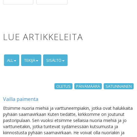
LUE ARTIKKELEITA
ALL
TEKIJÄ
SISÄLTÖ
OLETUS
PÄIVÄMÄÄRÄ
SATUNNAINEN
Vailla paimenta
Etsimme nuoria miehiä ja varttuneempiakin, jotka ovat halukkaita
pyhään saarnavirkaan Kuten tiedätte, kirkkomme on joutunut
pastoripulaan. Sen vuoksi etsimme sellaisia nuoria miehiä ja jo
varttuneitakin, jotka tuntevat sydämessään kutsumusta ja
kiinnostusta pyhään saarnavirkaan. He voivat olla nuoriakin ja