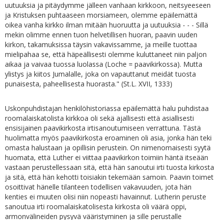
uutuuksia ja pitäydymme jälleen vanhaan kirkkoon, neitsyeeseen
ja Kristuksen puhtaaseen morsiameen, olemme epäilemättä
oikea vanha kirkko ilman mitään huoruutta ja uutuuksia - - - Sillä
mekin olimme ennen tuon helvetillisen huoran, paavin uuden
kirkon, takamuksissa täysin vakavissamme, ja meille tuottaa
mielipahaa se, että häpeällisesti olemme kuluttaneet niin paljon
aikaa ja vaivaa tuossa luolassa (Loche = paavikirkossa). Mutta
ylistys ja kiitos Jumalalle, joka on vapauttanut meidät tuosta
punaisesta, paheellisesta huorasta." (St.L. XVII, 1333)
Uskonpuhdistajan henkilöhistoriassa epäilemättä halu puhdistaa
roomalaiskatolista kirkkoa oli sekä ajallisesti että asiallisesti
ensisijainen paavikirkosta irtisanoutumiseen verrattuna. Tästä
huolimatta myös paavikirkosta eroaminen oli asia, jonka hän teki
omasta halustaan ja opillisin perustein. On nimenomaisesti syytä
huomata, että Luther ei viittaa paavikirkon toimiin häntä itseään
vastaan perustellessaan sitä, että hän sanoutui irti tuosta kirkosta
ja sitä, että hän kehotti toisiakin tekemään samoin. Paavin toimet
osoittivat hänelle tilanteen todellisen vakavuuden, jota hän
kenties ei muuten olisi niin nopeasti havainnut. Lutherin peruste
sanoutua irti roomalaiskatolisesta kirkosta oli väärä oppi,
armonvälineiden pysyvä vääristyminen ja sille perustalle