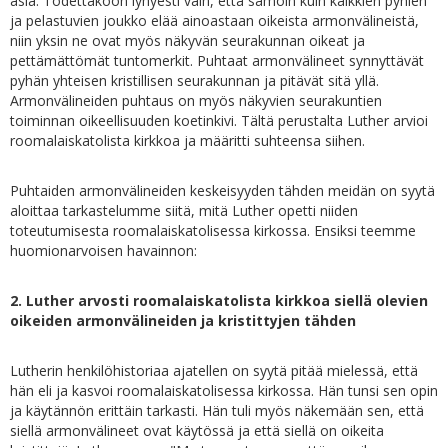
asia. Todettakoon lyhyesti vain, että samoin kuin kaikkien pyhien
ja pelastuvien joukko elää ainoastaan oikeista armonvälineistä,
niin yksin ne ovat myös näkyvän seurakunnan oikeat ja
pettämättömät tuntomerkit. Puhtaat armonvälineet synnyttävät
pyhän yhteisen kristillisen seurakunnan ja pitävät sitä yllä.
Armonvälineiden puhtaus on myös näkyvien seurakuntien
toiminnan oikeellisuuden koetinkivi. Tältä perustalta Luther arvioi
roomalaiskatolista kirkkoa ja määritti suhteensa siihen.
Puhtaiden armonvälineiden keskeisyyden tähden meidän on syytä
aloittaa tarkastelumme siitä, mitä Luther opetti niiden
toteutumisesta roomalaiskatolisessa kirkossa. Ensiksi teemme
huomionarvoisen havainnon:
2. Luther arvosti roomalaiskatolista kirkkoa siellä olevien
oikeiden armonvälineiden ja kristittyjen tähden
Lutherin henkilöhistoriaa ajatellen on syytä pitää mielessä, että
hän eli ja kasvoi roomalaiskatolisessa kirkossa. Hän tunsi sen opin
ja käytännön erittäin tarkasti. Hän tuli myös näkemään sen, että
siellä armonvälineet ovat käytössä ja että siellä on oikeita