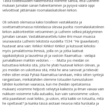
Tästä todellisuuden näkemisestä voimme sanoa, että Lutherin
mukaan Jumalan sanan halventaminen ja pysyvä väärä oppi
velvoittivat jättämään roomalaiskatolisen kirkon.
Oli selvästi olemassa kaksi toisilleen vastakkaista ja
sovittamattomassa ristiriidassa olevaa puolta: roomalaiskatolinen
kirkon auktoriteettiin vetoaminen ja Lutherin selkeä pitäytyminen
Jumalan sanaan. Vastakkainasettelu tulee ilmi muun muassa
seuraavasta Lutherin tekstistä vuodelta 1534: "He (paavilaiset)
huutavat aina vain: Kirkko! Kirkko! Kirkko! ja kutsuvat kirkoksi
myös jumalattomia ihmisiä, joilla on ja jotka laativat
oppikäsityksiä ja lauselmia yli ja vastoin Raamattua - vieläpä
jumalalliseen mahtiin vedoten. - - - Mutta jos meidän on
kutsuttava kirkoksi sitä, jota he yhäti huutavat kirkon olevan, ja
jos meidän on uskottava sitä, mitä he aina sanovat ja tekevät:
mihin sitten enää Pyhää Raamattua tarvitaan, miksi sitten syntejä
rangaistaan, minkätähden olemme totuuden tunnustuksen
tähden kuoleman vaarassa, kun me (heidän opetuksensa
mukaan) voisimme helposti selviytyä kaikesta ja ilman vaivaa vain
nukkuen voisimme tulla autuaiksi, kun vain sanoisimme: uskon,
että paavilaiset ovat kirkko, ja uskon, että kaikki on totuutta, mitä
he opettavat? Ja kuinka tässä aiotaan neuvoa niitä hurskaita ja