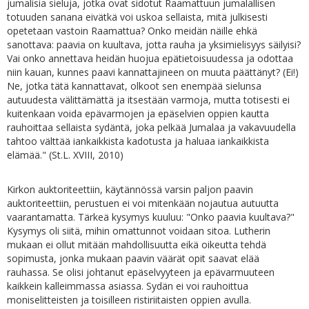
jumalisia sieluja, jotka ovat sidotut Raamattuun jumalallisen
totuuden sanana eivätkä voi uskoa sellaista, mitä julkisesti
opetetaan vastoin Raamattua? Onko meidän näille ehkä
sanottava: paavia on kuultava, jotta rauha ja yksimielisyys säilyisi?
Vai onko annettava heidän huojua epätietoisuudessa ja odottaa
niin kauan, kunnes paavi kannattajineen on muuta päättänyt? (Ei!)
Ne, jotka tätä kannattavat, olkoot sen enempää sielunsa
autuudesta välittämättä ja itsestään varmoja, mutta totisesti ei
kuitenkaan voida epävarmojen ja epäselvien oppien kautta
rauhoittaa sellaista sydäntä, joka pelkää Jumalaa ja vakavuudella
tahtoo välttää iankaikkista kadotusta ja haluaa iankaikkista
elämää." (St.L. XVIII, 2010)
Kirkon auktoriteettiin, käytännössä varsin paljon paavin
auktoriteettiin, perustuen ei voi mitenkään nojautua autuutta
vaarantamatta. Tärkeä kysymys kuuluu: "Onko paavia kuultava?"
Kysymys oli siitä, mihin omattunnot voidaan sitoa. Lutherin
mukaan ei ollut mitään mahdollisuutta eikä oikeutta tehdä
sopimusta, jonka mukaan paavin väärät opit saavat elää
rauhassa. Se olisi johtanut epäselvyyteen ja epävarmuuteen
kaikkein kalleimmassa asiassa. Sydän ei voi rauhoittua
moniselitteisten ja toisilleen ristiriitaisten oppien avulla.