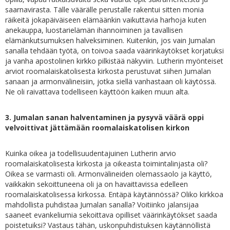
saarnavirasta. Tälle väärälle perustalle rakentui sitten monia
räikeitä jokapäiväiseen elämäänkin vaikuttavia harhoja kuten
anekauppa, luostarielämän ihannoiminen ja tavallisen
elämänkutsumuksen halveksiminen. Kuitenkin, jos vain Jumalan
sanalla tehdään työtä, on toivoa saada väärinkäytökset korjatuksi
ja vanha apostolinen kirkko pilkistää näkyviin. Lutherin myönteiset
arviot roomalaiskatolisesta kirkosta perustuvat siihen Jumalan
sanaan ja armonvälineisiin, jotka siellä vanhastaan oli käytössä.
Ne oli raivattava todelliseen käyttöön kaiken muun alta.
3. Jumalan sanan halventaminen ja pysyvä väärä oppi
velvoittivat jättämään roomalaiskatolisen kirkon
Kuinka oikea ja todellisuudentajuinen Lutherin arvio
roomalaiskatolisesta kirkosta ja oikeasta toimintalinjasta oli?
Oikea se varmasti oli. Armonvälineiden olemassaolo ja käyttö,
vaikkakin sekoittuneena oli ja on havaittavissa edelleen
roomalaiskatolisessa kirkossa. Entäpä käytännössä? Oliko kirkkoa
mahdollista puhdistaa Jumalan sanalla? Voitiinko jalansijaa
saaneet evankeliumia sekoittava opilliset väärinkäytökset saada
poistetuiksi? Vastaus tähän, uskonpuhdistuksen käytännöllistä