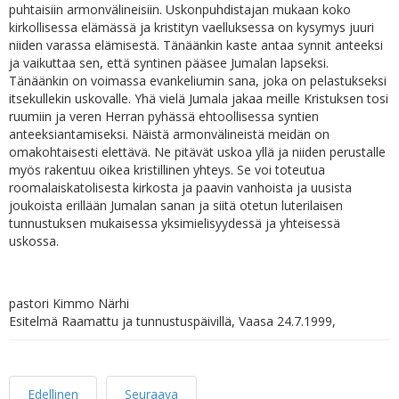
puhtaisiin armonvälineisiin. Uskonpuhdistajan mukaan koko
kirkollisessa elämässä ja kristityn vaelluksessa on kysymys juuri
niiden varassa elämisestä. Tänäänkin kaste antaa synnit anteeksi
ja vaikuttaa sen, että syntinen pääsee Jumalan lapseksi.
Tänäänkin on voimassa evankeliumin sana, joka on pelastukseksi
itsekullekin uskovalle. Yhä vielä Jumala jakaa meille Kristuksen tosi
ruumiin ja veren Herran pyhässä ehtoollisessa syntien
anteeksiantamiseksi. Näistä armonvälineistä meidän on
omakohtaisesti elettävä. Ne pitävät uskoa yllä ja niiden perustalle
myös rakentuu oikea kristillinen yhteys. Se voi toteutua
roomalaiskatolisesta kirkosta ja paavin vanhoista ja uusista
joukoista erillään Jumalan sanan ja siitä otetun luterilaisen
tunnustuksen mukaisessa yksimielisyydessä ja yhteisessä
uskossa.
pastori Kimmo Närhi
Esitelmä Raamattu ja tunnustuspäivillä, Vaasa 24.7.1999,
Edellinen
Seuraava