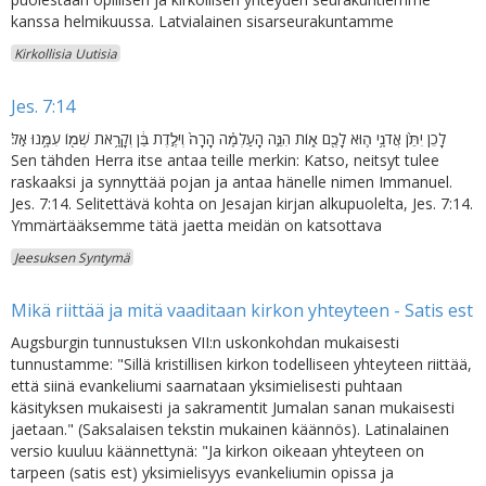
kanssa helmikuussa. Latvialainen sisarseurakuntamme
Kirkollisia Uutisia
Jes. 7:14
לָכֵן יִתֵּ֙ן אֲדֹנָ֥י ה֛וּא לָכֶ֖ם א֑וֹת הִנֵּ֣ה הָעַלְמָ֗ה הָרָה֙ וְיֹלֶ֣דֶת בֵּ֔ן וְקָרָ֥את שְׁמ֖וֹ עִמָּ֥נוּ אֵֽל׃
Sen tähden Herra itse antaa teille merkin: Katso, neitsyt tulee
raskaaksi ja synnyttää pojan ja antaa hänelle nimen Immanuel.
Jes. 7:14. Selitettävä kohta on Jesajan kirjan alkupuolelta, Jes. 7:14.
Ymmärtääksemme tätä jaetta meidän on katsottava
Jeesuksen Syntymä
Mikä riittää ja mitä vaaditaan kirkon yhteyteen - Satis est
Augsburgin tunnustuksen VII:n uskonkohdan mukaisesti
tunnustamme: "Sillä kristillisen kirkon todelliseen yhteyteen riittää,
että siinä evankeliumi saarnataan yksimielisesti puhtaan
käsityksen mukaisesti ja sakramentit Jumalan sanan mukaisesti
jaetaan." (Saksalaisen tekstin mukainen käännös). Latinalainen
versio kuuluu käännettynä: "Ja kirkon oikeaan yhteyteen on
tarpeen (satis est) yksimielisyys evankeliumin opissa ja