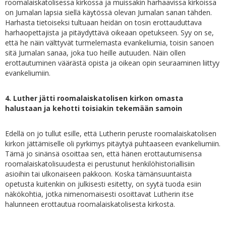
roomalaiskatolisessa kirkossa ja muissakin harhaavissa kirkoissa
on Jumalan lapsia siellä käytössä olevan Jumalan sanan tähden.
Harhasta tietoiseksi tultuaan heidän on tosin erottauduttava
harhaopettajista ja pitäydyttävä oikeaan opetukseen. Syy on se,
että he näin välttyvät turmelemasta evankeliumia, toisin sanoen
sitä Jumalan sanaa, joka tuo heille autuuden. Näin ollen
erottautuminen väärästä opista ja oikean opin seuraaminen liittyy
evankeliumiin.
4. Luther jätti roomalaiskatolisen kirkon omasta
halustaan ja kehotti toisiakin tekemään samoin
Edellä on jo tullut esille, että Lutherin peruste roomalaiskatolisen
kirkon jättämiselle oli pyrkimys pitäytyä puhtaaseen evankeliumiin.
Tämä jo sinänsä osoittaa sen, että hänen erottautumisensa
roomalaiskatolisuudesta ei perustunut henkilöhistoriallisiin
asioihin tai ulkonaiseen pakkoon. Koska tämänsuuntaista
opetusta kuitenkin on julkisesti esitetty, on syytä tuoda esiin
näkökohtia, jotka nimenomaisesti osoittavat Lutherin itse
halunneen erottautua roomalaiskatolisesta kirkosta.