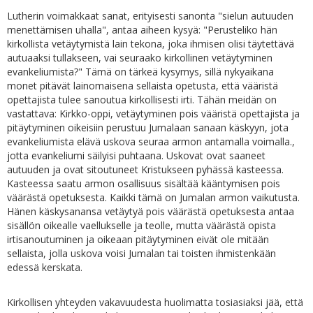
Lutherin voimakkaat sanat, erityisesti sanonta "sielun autuuden
menettämisen uhalla", antaa aiheen kysyä: "Perusteliko hän
kirkollista vetäytymistä lain tekona, joka ihmisen olisi täytettävä
autuaaksi tullakseen, vai seuraako kirkollinen vetäytyminen
evankeliumista?" Tämä on tärkeä kysymys, sillä nykyaikana
monet pitävät lainomaisena sellaista opetusta, että vääristä
opettajista tulee sanoutua kirkollisesti irti. Tähän meidän on
vastattava: Kirkko-oppi, vetäytyminen pois vääristä opettajista ja
pitäytyminen oikeisiin perustuu Jumalaan sanaan käskyyn, jota
evankeliumista elävä uskova seuraa armon antamalla voimalla.,
jotta evankeliumi säilyisi puhtaana. Uskovat ovat saaneet
autuuden ja ovat sitoutuneet Kristukseen pyhässä kasteessa.
Kasteessa saatu armon osallisuus sisältää kääntymisen pois
väärästä opetuksesta. Kaikki tämä on Jumalan armon vaikutusta.
Hänen käskysanansa vetäytyä pois väärästä opetuksesta antaa
sisällön oikealle vaellukselle ja teolle, mutta väärästä opista
irtisanoutuminen ja oikeaan pitäytyminen eivät ole mitään
sellaista, jolla uskova voisi Jumalan tai toisten ihmistenkään
edessä kerskata.
Kirkollisen yhteyden vakavuudesta huolimatta tosiasiaksi jää, että