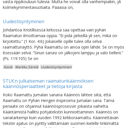
vasta rippikouluun tulevia. Mutta he voivat olla vanhempiakin, yli
kolmekymmentävuotiaita. Pääasia on,
Uudestisyntyminen
Johdantoa Kristillisessä kirkossa saa opettaa vain pyhän
Raamatun ilmoittamaa oppia. ”Ei pidä järkeillä yli sen, mikä on
kirjoitettu.” (1 Kor. 4:6) Jokaiselle opille tulee olla selvä
raamattunäyttö. Pyhä Raamattu on ainoa opin lähde. Se on myös
itsessään selvä: ”Sinun sanasi on jalkojeni lamppu ja valo tielleni.”
(Ps. 119:105) Se on
Kaste
Markku Särelä
Uudestisyntyminen
STLK:n julkaiseman raamatunkäännöksen
käännösperiaatteet ja tietoja kirjasta
Koko Raamattu Jumalan sanana Käännös lähtee siitä, että
Raamattu on Pyhän Hengen inspiroima Jumalan sana. Tämä
periaate on ohjannut käännösprosessin jokaista vaihetta.
Kääntämistä hallitsi pohjatekstin kunnioittaminen. Käännös on
sanatarkempi kuin vuoden 1992 kirkkoraamattu. Käännettävän
tekstin ajatus on pyritty välittämään suomen kielelle tinkimättä