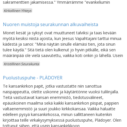
sakramenttien jakamisessa." Ymmärrämme "evankeliumin
Kirkollinen Yhteys
Nuoren muistoja seurakunnan alkuvaiheista
Monet kesät ja syksyt ovat muuttuneet talviksi ja taas kevään
myötä kesiksi niistä ajoista, kun Jeesus Vapahtajani tarttui minua
kädestä ja sanoi: "Minä näytän sinulle elämäsi tien, jota sinun
tulee käydä." Sitä tietä olen kulkenut jo hyvin pitkälle, eikä sen
määränpää ole vielä saavutettu, vaikka koti onkin jo lähellä. Usein
Kristillinen Seurakunta
Puolustuspuhe - PLÄDOYER
Te kansankirkon papit, jotka vastustatte niin sanottua
naispappeutta, olette uskonne ja käytäntönne vuoksi tulilinjalla.
Teitä vastustavat kansan enemmistö, tiedotusvälineet,
epäuskoinen maailma sekä kaikki kansankirkon piispat, pappien
valtaenemmistö ja suuri joukko kirkkokansaa. Vaikka haluatte
edelleen pysyä kansankirkossa, minun sallittaneen kuitenkin
kirjoittaa teille virkakysymyksessä puolustuspuhe, Plädoyer. Olen
tottunut siihen, että usein kansankirkkoon