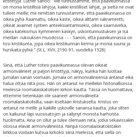
kristittyjä. Luther sanoo: "Me tunnustamme, että paavikunnassa
on monia kristillisiä lahjoja, kaikki kristilliset lahjat, ja sieltä ne ovat
tulleet meille; me nimittäin tunnustamme, että paavikunnassa on
oikea pyhä Raamattu, oikea kaste, oikea alttarin sakramentti,
oikeat avaimet syntien anteeksiantamiseksi, oikea saarnavirka,
oikea katekismus kymmenen käskyn, uskontunnustuksen ja Isä
meidän -rukouksen muodossa - - - Sanon, että paavikunnassa on
tosi kristikunta, jopa oikea kristikunnan kerma ja monia suuria ja
hurskaita pyhiä." (St.L. XVII, 2190-91, vuodelta 1528)
Siinä, että Luther totesi paavikunnassa olevan oikeat
armonvälineet ja paljon kristittyjä, näkyy, kuinka hän luottaa
Jumalan sanan voimaan. Jumala on armonvälineensä antanut eikä
halua ottaa niitä pois. Hän on antanut ne meillekin historiallisessa
mielessä roomalaiskatolisen kirkon kautta. Tässä on huomattava,
ettemme tietenkään ole saaneet armonvälineitä
roomalaiskatolisilta, vaan itseltään Kristukselta. Kristus on
antanut ne meille ja kaikille uskoville sanansa kautta, joka sitten
on kaikunut läpi vuosisatojen ja säilynyt monista harhoista
huolimatta. Aina on ollut ja tulee olemaan niitä, jotka sekavissakin
oloissa elävät armonvälineistä. Niinpä roomalaiskatolistakin
kirkkoa voidaan kutsua kirkoksi siinä mielessä, että siellä on