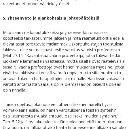
rakentuneet monet väärinkäytökset.
5. Yhteenveto ja ajankohtaisia johtopäätöksiä
Mitä saamme lopputulokseksi ja yhteenvedon omaiseksi
koosteeksi tarkastelumme jälkeen ja mitä raamatunkohtia edellä
olevat asiat teroittavat mieliimme? Uskonpuhdistajan todistuksia
lukiessa tulee voimakkaasti esille varoitus vääristä profeetoista
(Matt. 7:15: "Kavahtakaa vääriä profeettoja, jotka tulevat teidän
luoksenne lammasten vaatteissa, mutta sisältä ovat raatelevaisia
susia."). Vääriä profeettoja ovat hänen mukaansa myös ne, jotka
eivät itse aktiivisesti edistä väärää oppia, mutta siitä huolimatta
antavat tukensa harhaopettajien toiminnalle. Hän hyvin vakavasti
varoitti antamasta väärälle opille olemassaolon oikeutta oikean
opin rinnalla.
Toinen opetus, joka nousee Lutherin tekstien äärellä hyvin
voimakkaana esille, on hänen varoituksensa toisten synteihin
osallistumisesta ("Äläkä antaudu osalliseksi muiden synteihin." 1
Tim. 5:22 ja "Jos joku tulee teidän luoksenne eikä tuo mukanaan
tätä oppia, niin älkää ottako häntä huoneeseenne älkääkä sanoko