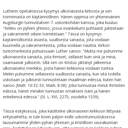
Lutherin opetuksessa kysymys ulkonaisesta kirkosta ja sen
toiminnasta on käytännöllinen. Hänen oppinsa on yhteneväinen
Augsburgin tunnustuksen 7. uskonkohdan kanssa, joka kuuluu:
"Kirkko on pyhien yhteisö, jossa evankeliumi puhtaasti julistetaan
ja sakramentit oikein toimitetaan." Tässä on kysymys
käytännöllisestä asiasta, suullisesta sanasta, jota voidaan
kuunnella ja sakramenteista, jotka voidaan nauttia. Kirkon
tuntomerkeistä puhuessaan Luther sanoo: "Mutta me puhumme
ulkonaisesta sanasta, jota ihmiset, sellaiset kuin sinä ja minä,
saarnaavat julkisesti. Sillä sen on Kristus jättänyt jälkeensä
ulkonaiseksi merkiksi, josta hänen kirkkonsa voidaan tuntea.
Mekin puhumme sellaisesta suullisesta sanasta, kun sitä todella
uskotaan ja julkisesti tunnustetaan maailman edessä, kuten hän
sanoo (Matt. 10:32-33, Mark. 8:38): Joka tunnustaa minut ihmisten
edessä, hänet minäkin tunnustan omakseni Isäni ja hänen
enkeliensä edessä." (St. L. XVI, 2275, vuodelta 1539)
Tässä esityksessä, joka käsittelee ulkonaiseen kirkkoon liittyvää
erityisaihetta, ei tule kovin paljon esille uskontunnustuksessa
lausumamme yhden pyhän yhteisen ja kristillisen seurakunnan