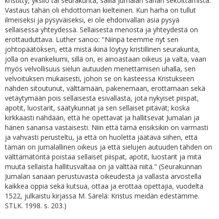
kristitty, yksilö tai seurakunta, sallia Jumalan sanan sekoittamista."
Vastaus tähän oli ehdottoman kielteinen. Kun harha on tullut
ilmeiseksi ja pysyväiseksi, ei ole ehdonvallan asia pysyä
sellaisessa yhteydessä. Sellaisesta menosta ja yhteydestä on
erottauduttava. Luther sanoo: "Niinpä teemme nyt sen
johtopäätöksen, että mistä ikinä löytyy kristillinen seurakunta,
jolla on evankeliumi, sillä on, ei ainoastaan oikeus ja valta, vaan
myös velvollisuus sielun autuuden menettämisen uhalla, sen
velvoituksen mukaisesti, johon se on kasteessa Kristukseen
nähden sitoutunut, välttämään, pakenemaan, erottamaan sekä
vetäytymään pois sellaisesta esivallasta, jota nykyiset piispat,
apotit, luostarit, säätykunnat ja sen sellaiset pitävät; koska
kirkkaasti nähdään, että he opettavat ja hallitsevat Jumalan ja
hänen sanansa vastaisesti. Niin että tämä ensiksikin on varmasti
ja vahvasti perusteltu, ja että on huoletta jäätävä siihen, että
tämän on jumalallinen oikeus ja että sielujen autuuden tähden on
välttämätöntä poistaa sellaiset piispat, apotit, luostarit ja mitä
muuta sellaista hallitusvaltaa on ja välttää niitä." (Seurakunnan
Jumalan sanaan perustuvasta oikeudesta ja vallasta arvostella
kaikkea oppia sekä kutsua, ottaa ja erottaa opettajia, vuodelta
1522, julkaistu kirjassa M. Särelä: Kristus meidän edestämme.
STLK. 1998. s. 203.)