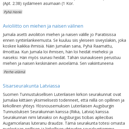
(Apt. 2:38) sydämeen asumaan (1 Kor.
Pyhä Henki
Avioliitto on miehen ja naisen välinen
Jumala asetti avioliiton miehen ja naisen välille jo Paratiisissa
ennen syntiinlankeemusta. Se kuuluu siis yleiseen siveyslakiin, joka
koskee kaikkia ihmisiä. Näin Jumalan sana, Pyhä Raamattu,
ilmoittaa. Kun Jumala loi ihmisen, hän loi heidät mieheksi ja
naiseksi. Hän myös siunasi heidät. Tähän siunaukseen perustuu
miehen ja naisen keskinäinen avioelämä. Sen vakiintuneena
Perhe–elämä
Sisarseurakunta Latviassa
Suomen Tunnustuksellisen Luterilaisen kirkon seurakunnat ovat
Jumalaa kiittäen yksimielisesti todenneet, että niillä on opillinen ja
kirkollinen yhteys Ylösnousemuksen Luterilaisen Augsburgin
Tunnustuksen Seurakunnan kanssa (Riika, Latvia) kanssa.
Seurakunnan nimi latviaksi on Augsburgas ticibas apliecibas
Augamcelanas luteranu draudze. Tämä seurakunta totesi omasta
puolestaan opillisen ja kirkollisen yhteyden seurakuntiemme