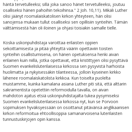
häntä tervetulleeksi; sillä joka sanoo hänet tervetulleeksi, joutuu
osalliseksi hänen pahoihin tekoihinsa." 2 Joh. 10,11). Mikäli Luther
olisi jäänyt roomalaiskatolisen kirkon yhteyteen, hän olisi
sanojensa mukaan tullut osalliseksi sen opillisiin synteihin. Tämän
välttämisestä hän oli iloinen ja ohjasi toisiakin samalle tielle.
Koska uskonpuhdistaja varoittaa erilaisten oppien
sekoittamisesta ja pitää yhteyttä väärin opettaviin toisten
synteihin osallistumisena, on hänen opetuksensa henki aivan
erilainen kuin niillä, jotka opettavat, että kristittyjen olisi pysyttävä
Suomen evankelisluterilaisessa kirkossa sen pysyvistä harhoista
huolimatta ja nykyisessäkin tilanteessa, jolloin kyseinen kirkko
lähenee roomalaiskatolista kirkkoa. Kun toiselta puolelta
muistamme, kuinka kamalana asiana Luther piti sitä, että alttarin
sakramentista opetettiin reformoidulla tavalla, on aivan
mahdoton ajatus etsiä uskonpuhdistajalta tukea pysymiseksi
Suomen evankelisluterilaisessa kirkossa nyt, kun se Porvoon
sopimuksen hyväksyessään on osoittanut pitävänsä anglikaanisen
kirkon reformoitua ehtoollisoppia samanarvoisena luterilaisten
tunnustuskirjojen opin kanssa.