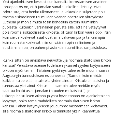
Yksi ajankohtaisen keskustelun kannalta korostamisen arvoinen
johtopäätös on, että Jumalan sanalle uskolliset kristityt eivät
odota sitä, että heidät ulkonaisesti ja väkivalloin suljetaan pois
roomalaiskatolisten tai muiden väärien opettajien yhteydestä.
Lutheria ja monia muita tosin kohdeltiin kaltoin ruumiinkin
puolesta. Kuitenkin varsinainen peruste sille, että he vetäytyivät
pois roomalaiskatolisesta kirkosta, oli tuon kirkon väärä oppi. Niin
kuin sielua koskevat asiat ovat aina vakavampia ja tärkeämpiä
kuin ruumista koskevat, niin on väärän opin salliminen ja
edistäminen paljon pahempi asia kuin ruumiilliset rangaistukset.
Kuinka sitten on arvioitava neuvotteluja roomalaiskatolisen kirkon
kanssa? Perustava asenne todellisen yksimielisyyden löytymiseen
olkoon myönteinen. Tällainen pyrkimys tulee esille muun muassa
Augsburgin tunnustuksen esipuheessa ("Samoin kuin meidän
kaikkien tulee elää ja taistella yhden ainoan Kristuksen alaisina ja
tunnustaa yksi ainut Kristus - - - samoin tulee meidän myös
saattaa kaikki asiat Jumalan totuuden mukaisiksi."). Jo
uskonpuhdistuksen aikana ja yhtä hyvin tänään on ajankohtainen
kysymys, onko tämä mahdollista roomalaiskatolisen kirkon
kanssa. Tähän kysymykseen joudumme vastaamaan kieltävästi,
sillä roomalaiskatolinen kirkko ei tunnusta yksin Raamattua