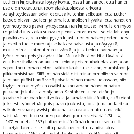
Lutherin kirjoituksista löytyy kohta, jossa hän sanoo, että hän ei
itse ole irrottautunut roomalaiskatolisesta kirkosta.
Asiayhteydessään sekin osoittaa kuitenkin selkeästi, että Luther
katsoo olevan itselleen ja omalletunnolleen hyväksi, että hänet on
työnnetty pois paavin yhteydestä. Hän kirjoittaa: "Minulla on myös
ilo ja lohdutus - eikä suinkaan pienin - etten minä itse ole lähtenyt
paavikirkosta, sillä minä pysyin lujasti tuon punaisen porton luona
ja osoitin tuolle murhaajalle kaikkea palvelusta ja nöyryyttä,
mutta hän ei tahtonut minua kärsiä ja julisti minut pannaan ja
työnsi minut pois yhteydestään. Mutta häntä on kiitettävä siitä,
että hän vihallaan on auttanut minua pois murhaluolastaan ja on
vapauttanut omantuntoni kaikista kauhistuksistaan, murhistaan ja
pilkkaamisistaan. Sillä jos hän vielä olisi minun armollinen vaimoni
ja minun pitäisi häntä vielä palvella hänen murhaluolassaan, niin
täytyisi minun myöskin osallistua kantamaan hänen punaista
pukuaan ja kultaista maljaansa. Sentähden tulee teidän ja
jokaisen hurskaan kristityn iloita ja Jumalaa kiittää siitä, että teidät
julkisesti työnnetään pois paavin joukosta, jotta Jumalan Karitsan
valkoinen vaate pysyisi puhtaana ja saastuttamattomana eikä
saisi päälleen tuon suuren punaisen porton veriväriä." (St.L. X,
1947, vuodelta 1533) Luther esittää tämän lohdutuksena niille
Leipzigin luterilaisille, joita paavilainen herttua ahdisti ulos
kaupungista. Mikä onkaan lohdutuksen sisältö! Hän iloitsi siitä,