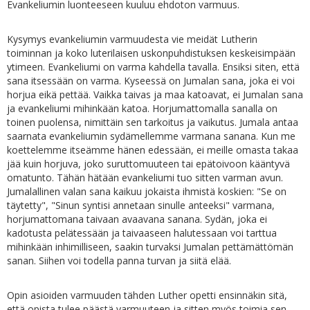
Evankeliumin luonteeseen kuuluu ehdoton varmuus.
Kysymys evankeliumin varmuudesta vie meidät Lutherin
toiminnan ja koko luterilaisen uskonpuhdistuksen keskeisimpään
ytimeen. Evankeliumi on varma kahdella tavalla. Ensiksi siten, että
sana itsessään on varma. Kyseessä on Jumalan sana, joka ei voi
horjua eikä pettää. Vaikka taivas ja maa katoavat, ei Jumalan sana
ja evankeliumi mihinkään katoa. Horjumattomalla sanalla on
toinen puolensa, nimittäin sen tarkoitus ja vaikutus. Jumala antaa
saarnata evankeliumin sydämellemme varmana sanana. Kun me
koettelemme itseämme hänen edessään, ei meille omasta takaa
jää kuin horjuva, joko suruttomuuteen tai epätoivoon kääntyvä
omatunto. Tähän hätään evankeliumi tuo sitten varman avun.
Jumalallinen valan sana kaikuu jokaista ihmistä koskien: "Se on
täytetty", "Sinun syntisi annetaan sinulle anteeksi" varmana,
horjumattomana taivaan avaavana sanana. Sydän, joka ei
kadotusta pelätessään ja taivaaseen halutessaan voi tarttua
mihinkään inhimilliseen, saakin turvaksi Jumalan pettämättömän
sanan. Siihen voi todella panna turvan ja siitä elää.
Opin asioiden varmuuden tähden Luther opetti ensinnäkin sitä,
että opista tulee päästä varmuuteen ja sitten myös toimia sen