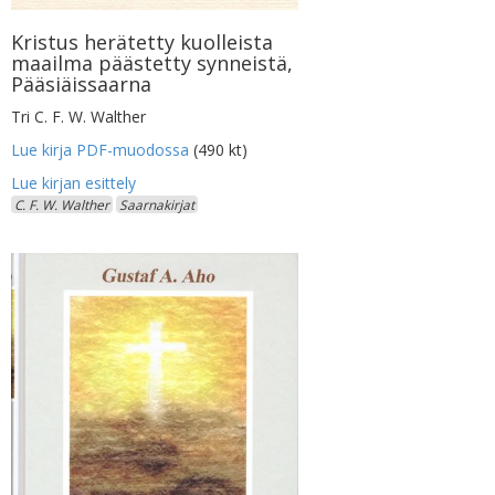
Kristus herätetty kuolleista
maailma päästetty synneistä,
Pääsiäissaarna
Tri C. F. W. Walther
Lue kirja PDF-muodossa
(490 kt)
C. F. W. Walther
Saarnakirjat