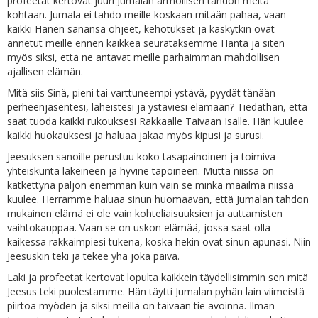
profeetat kertovat juuri Jumalan armollisen tahdon meitä
kohtaan. Jumala ei tahdo meille koskaan mitään pahaa, vaan
kaikki Hänen sanansa ohjeet, kehotukset ja käskytkin ovat
annetut meille ennen kaikkea seurataksemme Häntä ja siten
myös siksi, että ne antavat meille parhaimman mahdollisen
ajallisen elämän.
Mitä siis Sinä, pieni tai varttuneempi ystävä, pyydät tänään
perheenjäsentesi, läheistesi ja ystäviesi elämään? Tiedäthän, että
saat tuoda kaikki rukouksesi Rakkaalle Taivaan Isälle. Hän kuulee
kaikki huokauksesi ja haluaa jakaa myös kipusi ja surusi.
Jeesuksen sanoille perustuu koko tasapainoinen ja toimiva
yhteiskunta lakeineen ja hyvine tapoineen. Mutta niissä on
kätkettynä paljon enemmän kuin vain se minkä maailma niissä
kuulee. Herramme haluaa sinun huomaavan, että Jumalan tahdon
mukainen elämä ei ole vain kohteliaisuuksien ja auttamisten
vaihtokauppaa. Vaan se on uskon elämää, jossa saat olla
kaikessa rakkaimpiesi tukena, koska hekin ovat sinun apunasi. Niin
Jeesuskin teki ja tekee yhä joka päivä.
Laki ja profeetat kertovat lopulta kaikkein täydellisimmin sen mitä
Jeesus teki puolestamme. Hän täytti Jumalan pyhän lain viimeistä
piirtoa myöden ja siksi meillä on taivaan tie avoinna. Ilman