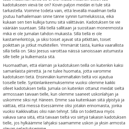
kadotukseen vievä tie on? Kovin paljon meidän ei tule sitä
tarkastella. Voimme todeta vain, että leveällä maailman tiellä
joutuu harhailemaan sinne tänne synnin turmeluksissa, eikä
kukaan sen tien kulkija tunnu siitä välittävän. Kadotuksen tie vie
väärään suuntaan. Sillä tiellä sallitaan ja suositaan monenmoista
mikä ei ole Jumalan tahdon mukaista. Sillä tiellä ei ole
kaistamerkintöjä, ja siksi toiset ajavat sitä pitkittäin, toiset
poikittain ja jotkut mutkitellen. Ymmärrät tästä, kuinka vaarallista
sillä tiellä on. Siksi Jeesus varoittaa näissä sanoissaan astumasta
sille tielle ja kulkemasta sitä.
Huomaathan, että elämän ja kadotuksen teillä on kuitenkin kaksi
samanlaista piirrettä. Ja ne tulee huomata, jotta varomme
kadotuksen tietä. Ensinnäkin kummaltakin tieltä voi ajautua
toiselle tielle. Syntiinlankeemuksemme vuoksi olemme kaikki
olleet kadotuksen tiellä. Jumala on kuitenkin ottanut meidät sieltä
armossaan taivaan tielle, kun olemme saaneet uskonlahjan ja
uskomme siksi nyt Häneen. Emme saa kuitenkaan siitä ylpistyä ja
väittää, että meissä itsessämme olisi jotakin erinomaista, jonka
vuoksi Kaikkivaltias olisi näin tehnyt. Sillä on todettava myös
vakava sana siitä, että taivaan tieltä voi siirtyä takaisin kadotuksen
tielle, jos hylkäämme lahjaksi saamamme uskon ja yksin armosta
olevan pelastuksemme.