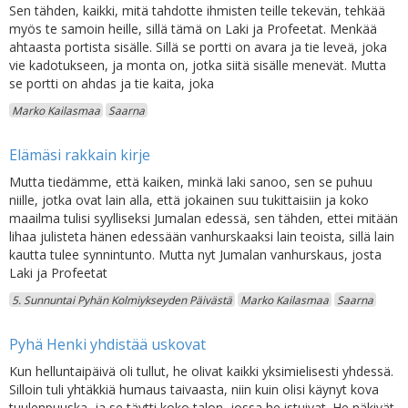
Sen tähden, kaikki, mitä tahdotte ihmisten teille tekevän, tehkää
myös te samoin heille, sillä tämä on Laki ja Profeetat. Menkää
ahtaasta portista sisälle. Sillä se portti on avara ja tie leveä, joka
vie kadotukseen, ja monta on, jotka siitä sisälle menevät. Mutta
se portti on ahdas ja tie kaita, joka
Marko Kailasmaa
Saarna
Elämäsi rakkain kirje
Mutta tiedämme, että kaiken, minkä laki sanoo, sen se puhuu
niille, jotka ovat lain alla, että jokainen suu tukittaisiin ja koko
maailma tulisi syylliseksi Jumalan edessä, sen tähden, ettei mitään
lihaa julisteta hänen edessään vanhurskaaksi lain teoista, sillä lain
kautta tulee synnintunto. Mutta nyt Jumalan vanhurskaus, josta
Laki ja Profeetat
5. Sunnuntai Pyhän Kolmiykseyden Päivästä
Marko Kailasmaa
Saarna
Pyhä Henki yhdistää uskovat
Kun helluntaipäivä oli tullut, he olivat kaikki yksimielisesti yhdessä.
Silloin tuli yhtäkkiä humaus taivaasta, niin kuin olisi käynyt kova
tuulenpuuska, ja se täytti koko talon, jossa he istuivat. He näkivät