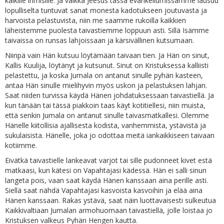
kaikille ihmisille. Ja vaikka Jeesus tässä evankeliumissamme lausuu
lopulliselta tuntuvat sanat monesta kadotukseen joutuvasta ja
harvoista pelastuvista, niin me saamme rukoilla kaikkien
läheistemme puolesta taivastiemme loppuun asti. Sillä Isämme
taivaissa on runsas lahjoissaan ja kärsivällinen kutsumaan.
Niinpä vain Hän kutsuu löytämään taivaan tien. Ja Hän on sinut,
Kallis Kuulija, löytänyt ja kutsunut. Sinut on Kristuksessa kalliisti
pelastettu, ja koska Jumala on antanut sinulle pyhän kasteen,
antaa Hän sinulle mielihyvin myös uskon ja pelastuksen lahjan.
Saat niiden turvissa käydä Hänen johdatuksessaan taivastiellä. Ja
kun tänään tai tässä piakkoin taas käyt kotitiellesi, niin muista,
että senkin Jumala on antanut sinulle taivasmatkallesi. Olemme
Hänelle kiitollisia ajallisesta kodista, vanhemmista, ystävistä ja
sukulaisista. Hänelle, joka jo odottaa meitä iankaikkiseen taivaan
kotiimme.
Eivätkä taivastielle lankeavat varjot tai sille pudonneet kivet estä
matkaasi, kun kätesi on Vapahtajasi kädessä. Hän ei salli sinun
langeta pois, vaan saat käydä Hänen kanssaan aina perille asti.
Siellä saat nähdä Vapahtajasi kasvoista kasvoihin ja elää aina
Hänen kanssaan. Rakas ystävä, saat näin luottavaisesti sulkeutua
Kaikkivaltiaan Jumalan armohuomaan taivastiellä, jolle loistaa jo
Kristuksen valkeus Pyhän Hengen kautta.