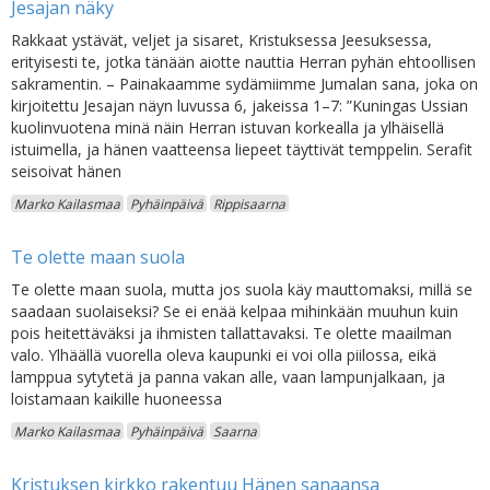
Jesajan näky
Rakkaat ystävät, veljet ja sisaret, Kristuksessa Jeesuksessa,
erityisesti te, jotka tänään aiotte nauttia Herran pyhän ehtoollisen
sakramentin. – Painakaamme sydämiimme Jumalan sana, joka on
kirjoitettu Jesajan näyn luvussa 6, jakeissa 1–7: ”Kuningas Ussian
kuolinvuotena minä näin Herran istuvan korkealla ja ylhäisellä
istuimella, ja hänen vaatteensa liepeet täyttivät temppelin. Serafit
seisoivat hänen
Marko Kailasmaa
Pyhäinpäivä
Rippisaarna
Te olette maan suola
Te olette maan suola, mutta jos suola käy mauttomaksi, millä se
saadaan suolaiseksi? Se ei enää kelpaa mihinkään muuhun kuin
pois heitettäväksi ja ihmisten tallattavaksi. Te olette maailman
valo. Ylhäällä vuorella oleva kaupunki ei voi olla piilossa, eikä
lamppua sytytetä ja panna vakan alle, vaan lampunjalkaan, ja
loistamaan kaikille huoneessa
Marko Kailasmaa
Pyhäinpäivä
Saarna
Kristuksen kirkko rakentuu Hänen sanaansa