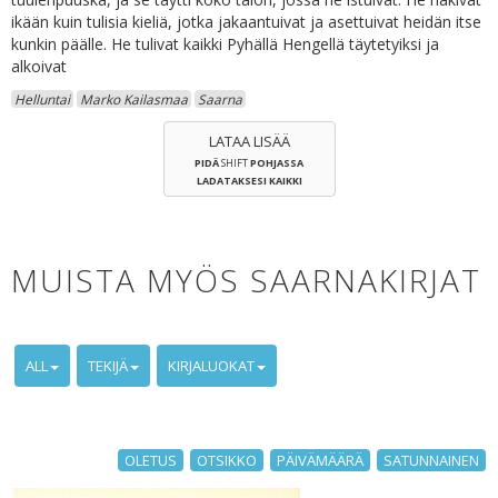
ikään kuin tulisia kieliä, jotka jakaantuivat ja asettuivat heidän itse
kunkin päälle. He tulivat kaikki Pyhällä Hengellä täytetyiksi ja
alkoivat
Helluntai
Marko Kailasmaa
Saarna
LATAA LISÄÄ
PIDÄ
SHIFT
POHJASSA
LADATAKSESI KAIKKI
MUISTA MYÖS SAARNAKIRJAT
ALL
TEKIJÄ
KIRJALUOKAT
OLETUS
OTSIKKO
PÄIVÄMÄÄRÄ
SATUNNAINEN