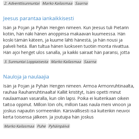
2. Adventtisunnuntai
Marko Kailasmaa
Saarna
Jeesus parantaa iankaikkisesti
Isän ja Pojan ja Pyhän Hengen nimeen. Kun Jeesus tuli Pietarin
kotiin, hän näki hänen anoppinsa makaavan kuumeessa. Hän
koski tämän käteen, ja kuume lähti hänestä, ja hän nousi ja
palveli heitä. Illan tultua hänen luokseen tuotiin monta riivattua.
Hän ajoi henget ulos sanalla, ja kaikki sairaat hän paransi, jotta
3. Sunnuntai Loppiaisesta
Marko Kailasmaa
Saarna
Nauloja ja naulaajia
Isän ja Pojan ja Pyhän Hengen nimeen. Armoa Armonruhtinaalta,
rauhaa Rauhanruhtinaalta! Kalliit kristityt, Isäni opetti minut
naulaamaan vasaralla, kun olin lapsi. Poika ei kuitenkaan oikein
taitoa oppinut. Milloin löin ohi, milloin taas naula meni vinoon ja
joskus napautin sormeenikin. Kärsivällisesti isä kuitenkin neuvoi
kerta toisensa jälkeen. Ja joutuipa hän joskus
Marko Kailasmaa
Puhe
Pyhäinpäivä