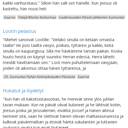
kaikki vanhurskaus." Silloin hän salli sen hänelle. Kun Jeesus oli
kastettu, hän nousi heti
Saarna
Tekijä/Marko Kailasmaa
Uudenvuoden Päivän Jälkeinen Sunnuntai
Lootin pelastus
”Miehet sanoivat Lootille: "Vieläkö sinulla on ketään omaista
täällä? Vie pois täältä vävysi, poikasi, tyttäresi ja kaikki, keitä
sinulla on kaupungissa. Sillä me hävitämme tämän paikan. Koska
huuto heistä on käynyt suureksi Herran edessä, Herra lähetti
meidät hävittämään sen." Loot meni puhuttelemaan vävyjään,
joiden oli aikomus ottaa hänen tyttärensä, ja
25. Sunnuntai Pyhän Kolmiykseyden Päivästä
Saarna
Hukatut ja löydetyt
"Kun hän oli kaksitoistavuotias, he menivät sinne ylös juhlan
tavan mukaan. Kun ne päivät olivat kuluneet ja he lähtivät kotiin,
Jeesus-poika jäi Jerusalemiin, eivätkä Joosef ja hänen äitinsä
tienneet sitä, vaan he olettivat hänen olevan matkaseurueessa ja
kulkivat päivänmatkan ja etsivät häntä sukulaisten ja tuttavien
joukosta; mutta kun eivät löytäneet,