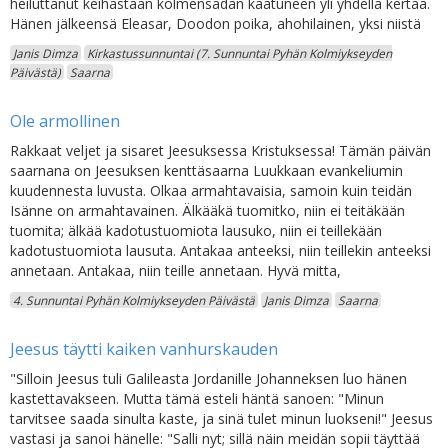
heiluttanut keihästään kolmensadan kaatuneen yli yhdellä kertaa.
Hänen jälkeensä Eleasar, Doodon poika, ahohilainen, yksi niistä
Janis Dimza
Kirkastussunnuntai (7. Sunnuntai Pyhän Kolmiykseyden
Päivästä)
Saarna
Ole armollinen
Rakkaat veljet ja sisaret Jeesuksessa Kristuksessa! Tämän päivän
saarnana on Jeesuksen kenttäsaarna Luukkaan evankeliumin
kuudennesta luvusta. Olkaa armahtavaisia, samoin kuin teidän
Isänne on armahtavainen. Älkääkä tuomitko, niin ei teitäkään
tuomita; älkää kadotustuomiota lausuko, niin ei teillekään
kadotustuomiota lausuta. Antakaa anteeksi, niin teillekin anteeksi
annetaan. Antakaa, niin teille annetaan. Hyvä mitta,
4. Sunnuntai Pyhän Kolmiykseyden Päivästä
Janis Dimza
Saarna
Jeesus täytti kaiken vanhurskauden
"Silloin Jeesus tuli Galileasta Jordanille Johanneksen luo hänen
kastettavakseen. Mutta tämä esteli häntä sanoen: "Minun
tarvitsee saada sinulta kaste, ja sinä tulet minun luokseni!" Jeesus
vastasi ja sanoi hänelle: "Salli nyt; sillä näin meidän sopii täyttää