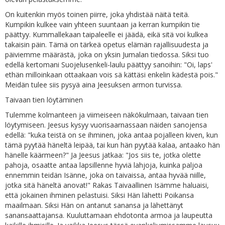
On kuitenkin myös toinen piirre, joka yhdistää näitä teitä.
Kumpikin kulkee vain yhteen suuntaan ja kerran kumpikin tie
päättyy. Kummallekaan taipaleelle ei jäädä, eikä sitä voi kulkea
takaisin päin. Tämä on tärkeä opetus elämän rajallisuudesta ja
päiviemme määrästä, joka on yksin Jumalan tiedossa. Siksi tuo
edellä kertomani Suojelusenkeli-laulu päättyy sanoihin: "Oi, laps'
ethän milloinkaan ottaakaan vois sä kättäsi enkelin kädestä pois."
Meidän tulee siis pysyä aina Jeesuksen armon turvissa.
Taivaan tien löytäminen
Tulemme kolmanteen ja viimeiseen näkökulmaan, taivaan tien
löytymiseen. Jeesus kysyy vuorisaarnassaan näiden sanojensa
edellä: "kuka teistä on se ihminen, joka antaa pojalleen kiven, kun
tämä pyytää häneltä leipää, tai kun hän pyytää kalaa, antaako hän
hänelle käärmeen?" Ja Jeesus jatkaa: "Jos siis te, jotka olette
pahoja, osaatte antaa lapsillenne hyviä lahjoja, kuinka paljoa
ennemmin teidän Isänne, joka on taivaissa, antaa hyvää niille,
jotka sitä häneltä anovat!" Rakas Taivaallinen Isämme haluaisi,
että jokainen ihminen pelastuisi. Siksi Hän lähetti Poikansa
maailmaan. Siksi Hän on antanut sanansa ja lähettänyt
sanansaattajansa. Kuuluttamaan ehdotonta armoa ja laupeutta