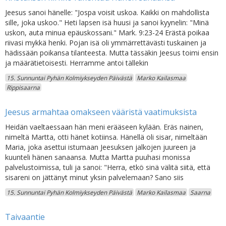
Jeesus sanoi hänelle: "Jospa voisit uskoa. Kaikki on mahdollista
sille, joka uskoo." Heti lapsen isä huusi ja sanoi kyynelin: "Minä
uskon, auta minua epäuskossani." Mark. 9:23-24 Erästä poikaa
riivasi mykkä henki. Pojan isä oli ymmärrettävästi tuskainen ja
hädissään poikansa tilanteesta. Mutta tässäkin Jeesus toimi ensin
ja määrätietoisesti. Herramme antoi tällekin
15. Sunnuntai Pyhän Kolmiykseyden Päivästä
Marko Kailasmaa
Rippisaarna
Jeesus armahtaa omakseen vääristä vaatimuksista
Heidän vaeltaessaan hän meni erääseen kylään. Eräs nainen,
nimeltä Martta, otti hänet kotiinsa. Hänellä oli sisar, nimeltään
Maria, joka asettui istumaan Jeesuksen jalkojen juureen ja
kuunteli hänen sanaansa. Mutta Martta puuhasi monissa
palvelustoimissa, tuli ja sanoi: "Herra, etkö sinä välitä siitä, että
sisareni on jättänyt minut yksin palvelemaan? Sano siis
15. Sunnuntai Pyhän Kolmiykseyden Päivästä
Marko Kailasmaa
Saarna
Taivaantie