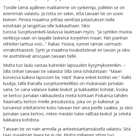
Toisille tämä ajallinen matkamme on synkempi, joillekin se on
enemmän valaistu. Ja totta on sekin, että taivaan tie on usein
kivinen. Pimeä maailma yrittää vierittää pelastuksen tielle
esteitään ja langettaa sille liukkauttaan. Siksi
tuossa Suojelusenkeli-laulussa lauletaan myös: "Ja syntikin mustia
verkkoja vaan on laajalle laskenut korpehen maan. Niin pianhan
niihinkin tarttua vois..." Rakas Ystävä, tunnet tämän varmasti
omakohtaisesti. Synti ja maailma houkuttelevat eri tavoin ja siksi
ne asettelevat ansojaan taivaan tielle.
Mutta tuo laulu vastaa kuitenkin lapsuuden kysymykseenikin. –
Sillä onhan taivaan tie valaistu! Sillä siinä lohdutetaan: "Maan
korvessa kulkevi lapsosen tie. Hänt' ihana enkeli kotihin vie." Kallis
kuulija, tällä ihanalla suojelusenkelilläsi on mukanaan Jumalan
sana. Se sana valaisee kaikki kivikot ja liukkaatkin kohdat, koska
se kertoo Jumalan rakkaudesta meitä kohtaan Poikansa tähden.
Raamattu kertoo meille Jeesuksesta, joka on jo kulkenut ja
turvannut edeltämme koko taivaan tien aina perille saakka. Ja siksi
Jumalan sana kertoo, miten meidän tulee välttää kivikot ja selvitä
liukkaista kohdista.
Taivaan tie on näin armolla ja anteeksiantamuksella valaistu. Sitä
taas maailman lavea tie ei ole. Mutta millainen sitten tuo