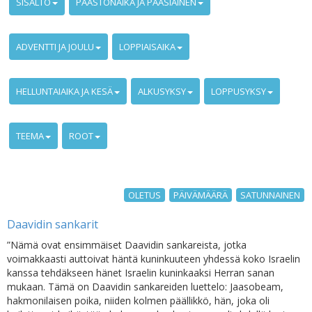
SISÄLTÖ
PAASTONAIKA JA PÄÄSIÄINEN
ADVENTTI JA JOULU
LOPPIAISAIKA
HELLUNTAIAIKA JA KESÄ
ALKUSYKSY
LOPPUSYKSY
TEEMA
ROOT
OLETUS
PÄIVÄMÄÄRÄ
SATUNNAINEN
Daavidin sankarit
”Nämä ovat ensimmäiset Daavidin sankareista, jotka
voimakkaasti auttoivat häntä kuninkuuteen yhdessä koko Israelin
kanssa tehdäkseen hänet Israelin kuninkaaksi Herran sanan
mukaan. Tämä on Daavidin sankareiden luettelo: Jaasobeam,
hakmonilaisen poika, niiden kolmen päällikkö, hän, joka oli