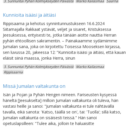
3. Sunnuntai Pyhän Kolmiykseyden Päivästä
Marko Kailasmaa
Saarna
Kunnioita isääsi ja äitiäsi
Rippisaarna ja kehotus synnintunnustukseen 16.6.2024
Siitamajalla Rakkaat ystävät, veljet ja sisaret, Kristuksessa
Jeesuksessa, erityisesti te, jotka tänään aiotte nauttia Herran
pyhän ehtoollisen sakramentin. – Painakaamme sydämiimme
Jumalan sana, joka on kirjoitettu Toisessa Mooseksen kirjassa,
sen luvussa 20, jakeessa 12: ”Kunnioita isääsi ja äitiäsi, että kauan
eläisit siinä maassa, jonka Herra, sinun
3. Sunnuntai Pyhän Kolmiykseyden Päivästä
Marko Kailasmaa
Rippisaarna
Missä Jumalan valtakunta on
Isän ja Pojan ja Pyhän Hengen nimeen. Fariseusten kysyessä
häneltä [Jeesukselta] milloin Jumalan valtakunta oli tuleva, hän
vastasi heille ja sanoi: "Jumalan valtakunta ei tule nähtävällä
tavalla, eikä sanota: 'Katso, täällä se on', tai: 'Tuolla'; sillä katso,
Jumalan valtakunta on sisäisesti teissä." Hän sanoi
opetuslapsilleen: "Tulee aika, jolloin te haluaisitte