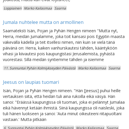
Loppiainen
Marko Kailasmaa
Saarna
Jumala nuhtelee mutta on armollinen
Saarnateksti Isän, Pojan ja Pyhän Hengen nimeen "Mutta nyt,
Herra, meidän Jumalamme, joka toit kansasi pois Egyptin maasta
väkevällä kädellä ja teit itsellesi nimen, niin kuin se vielä tänä
päivänä on: Herra, kaiken vanhurskautesi tähden, kääntyköön
vihasi ja kiivautesi pois kaupungistasi Jerusalemista, pyhästä
vuorestasi. Sillä meidän syntiemme tähden ja isiemme
11. Sunnuntai Pyhän Kolmiykseyden Päivästä
Marko Kailasmaa
Saarna
Jeesus on laupias tuomari
Isän, Pojan ja Pyhän Hengen nimeen. "Hän [Jeesus] puhui heille
vertauksen siitä, että heidän tuli aina rukoilla eikä väsyä. Hän
sanoi: "Eräässä kaupungissa oli tuomari, joka ei pelännyt Jumalaa
eikä hävennyt ketään ihmistä. Siinä kaupungissa oli naisleski, joka
tuli hänen luokseen ja sanoi: 'Auta minut oikeuteeni riitapuoltani
vastaan.' Mutta pitkään
6. Sunnuntai Pyhän Kolmiykseyden Päivästä
Marko Kailasmaa
Saarna