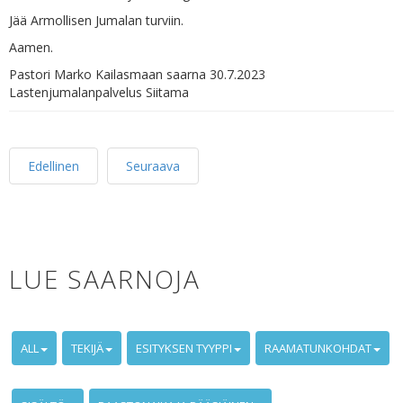
Jää Armollisen Jumalan turviin.
Aamen.
Pastori Marko Kailasmaan saarna 30.7.2023
Lastenjumalanpalvelus Siitama
Edellinen
Seuraava
LUE SAARNOJA
ALL
TEKIJÄ
ESITYKSEN TYYPPI
RAAMATUNKOHDAT