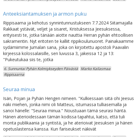
Anteeksiantamuksen ja armon puku
Rippisaarna ja kehotus synnintunnustukseen 7.7.2024 Siitamajalla
Rakkaat ystävät, veljet ja sisaret, Kristuksessa Jeesuksessa,
erityisesti te, jotka tänään aiotte nauttia Herran pyhän ehtoollisen
sakramentin. Nyt eritoten te kalliit rippikoulunuoret. Painakaamme
sydämiimme Jumalan sana, joka on kirjoitettu apostoli Paavalin
kirjeessä kolossalaisille, sen luvussa 3, jakeissa 12 ja 13:
"Pukeutukaa siis te, jotka
6. Sunnuntai Pyhän Kolmiykseyden Päivästä
Marko Kailasmaa
Rippisaarna
Seuraa minua
Isän, Pojan ja Pyhän Hengen nimeen. "Kulkiessaan siitä ohi Jeesus
näki miehen, jonka nimi oli Matteus, istumassa tulliasemalla ja
sanoi hänelle: "Seuraa minua." Noustuaan tämä seurasi häntä.
Hänen aterioidessaan tämän kodissa tapahtui, katso, että tuli
monta publikaania ja syntistä, ja he aterioivat Jeesuksen ja hänen
opetuslastensa kanssa. Kun fariseukset näkivät