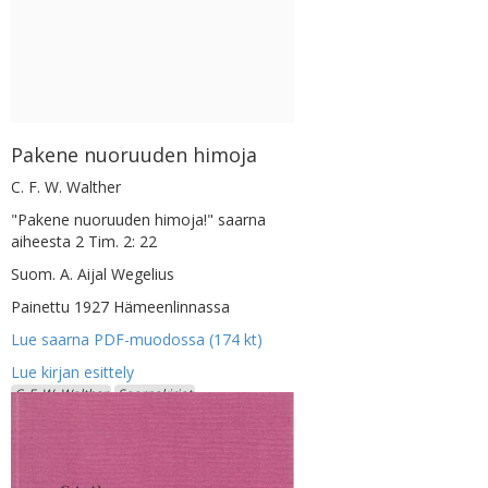
Pakene nuoruuden himoja
C. F. W. Walther
"Pakene nuoruuden himoja!" saarna
aiheesta 2 Tim. 2: 22
Suom. A. Aijal Wegelius
Painettu 1927 Hämeenlinnassa
Lue saarna PDF-muodossa (174 kt)
C. F. W. Walther
Saarnakirjat