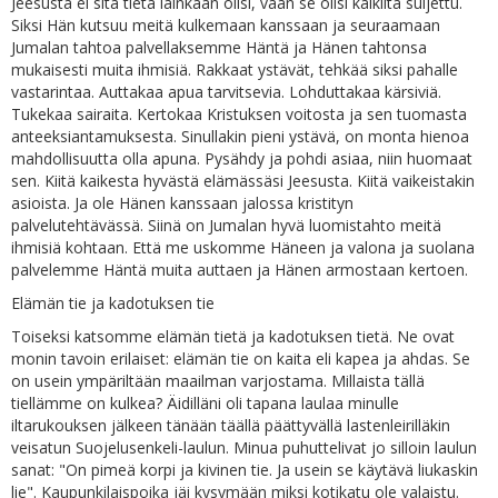
Jeesusta ei sitä tietä lainkaan olisi, vaan se olisi kaikilta suljettu.
Siksi Hän kutsuu meitä kulkemaan kanssaan ja seuraamaan
Jumalan tahtoa palvellaksemme Häntä ja Hänen tahtonsa
mukaisesti muita ihmisiä. Rakkaat ystävät, tehkää siksi pahalle
vastarintaa. Auttakaa apua tarvitsevia. Lohduttakaa kärsiviä.
Tukekaa sairaita. Kertokaa Kristuksen voitosta ja sen tuomasta
anteeksiantamuksesta. Sinullakin pieni ystävä, on monta hienoa
mahdollisuutta olla apuna. Pysähdy ja pohdi asiaa, niin huomaat
sen. Kiitä kaikesta hyvästä elämässäsi Jeesusta. Kiitä vaikeistakin
asioista. Ja ole Hänen kanssaan jalossa kristityn
palvelutehtävässä. Siinä on Jumalan hyvä luomistahto meitä
ihmisiä kohtaan. Että me uskomme Häneen ja valona ja suolana
palvelemme Häntä muita auttaen ja Hänen armostaan kertoen.
Elämän tie ja kadotuksen tie
Toiseksi katsomme elämän tietä ja kadotuksen tietä. Ne ovat
monin tavoin erilaiset: elämän tie on kaita eli kapea ja ahdas. Se
on usein ympäriltään maailman varjostama. Millaista tällä
tiellämme on kulkea? Äidilläni oli tapana laulaa minulle
iltarukouksen jälkeen tänään täällä päättyvällä lastenleirilläkin
veisatun Suojelusenkeli-laulun. Minua puhuttelivat jo silloin laulun
sanat: "On pimeä korpi ja kivinen tie. Ja usein se käytävä liukaskin
lie". Kaupunkilaispoika jäi kysymään miksi kotikatu ole valaistu.