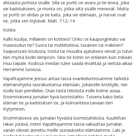
ahtaasta portista sisälle. Sillä se portti on avara ja tie leveä, joka
vie kadotukseen, ja monta on, jotka siitä sisälle menevät. Mutta
se portti on ahdas ja tie kaita, joka vie elämään, ja harvat ovat
ne, jotka sen löytävät. Matt. 7:12–14
Kotitie
Kallis kuulija, millainen on kotitiesi? Onko se kaupunginkatu vai
maaseudun tie? Suora tai mutkitteleva, tasainen tai mäkinen?
Saapuessasi koulusta, töistä tai muualta ajatuksesi vievät jo tutun
tien myötä kodin lämpöön. Siksi tie kotiin on erilainen kuin mikään
muu taipale. Kodissa meidän tulee saada levähtää ja viettää aikaa
Herramme turvissa.
Vapahtajamme Jeesus antaa tässä evankeliumissamme tärkeitä
elämänohjeita seurakuntansa elämään, jokaiselle kristitylle, niin
isoille kuin pienillekin. Otan tästä tekstistä esille kolme asiaa.
Ensimmäisenä Jumalan hyvä luomistahto. Toisena kaksi tietä:
elämän tie ja kadotuksen tie. Ja kolmantena taivaan tien
löytyminen.
Ensimmäisenä siis Jumalan hyvästä luomistahdosta. Kuulethan
rakas ystävä, miten Vapahtajamme tässä vakuuttaa Jumalan
sanan olevan annettu meille siunaukseksi elämäämme. Laki ja