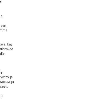
t
aa
 sen
simme
kele, käy
astustakaa
idän
le
pyyntö ja
katoaa ja
sesti.
 ja