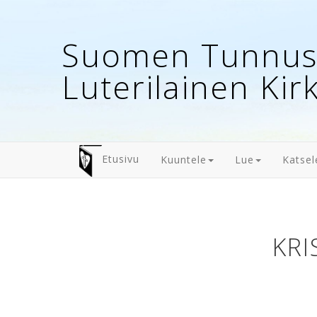
Suomen Tunnust
Luterilainen Kir
Etusivu
Kuuntele
Lue
Katsel
KRI