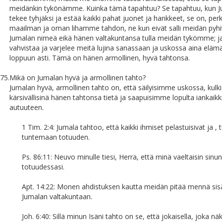
meidänkin tykönämme. Kuinka tämä tapahtuu? Se tapahtuu, kun 
tekee tyhjäksi ja estää kaikki pahat juonet ja hankkeet, se on, per
maailman ja oman lihamme tahdon, ne kun eivät salli meidän pyhi
Jumalan nimeä eikä hänen valtakuntansa tulla meidän tykömme; j
vahvistaa ja varjelee meitä lujina sanassaan ja uskossa aina el
loppuun asti. Tämä on hänen armollinen, hyvä tahtonsa.
75.
Mikä on Jumalan hyvä ja armollinen tahto?
Jumalan hyvä, armollinen tahto on, että säilyisimme uskossa, kul
kärsivällisinä hänen tahtonsa tietä ja saapuisimme lopulta iankaik
autuuteen.
1 Tim. 2:4: Jumala tahtoo, että kaikki ihmiset pelastuisivat ja , t
tuntemaan totuuden.
Ps. 86:11: Neuvo minulle tiesi, Herra, että minä vaeltaisin sinun
totuudessasi.
Apt. 14:22: Monen ahdistuksen kautta meidän pitää mennä sisä
Jumalan valtakuntaan.
Joh. 6:40: Sillä minun Isäni tahto on se, että jokaisella, joka n