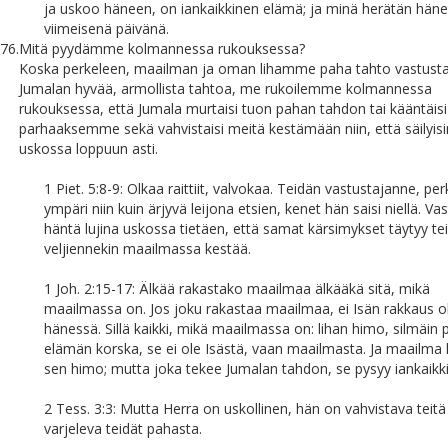
ja uskoo häneen, on iankaikkinen elämä; ja minä herätän häne
viimeisenä päivänä.
76.
Mitä pyydämme kolmannessa rukouksessa?
Koska perkeleen, maailman ja oman lihamme paha tahto vastust
Jumalan hyvää, armollista tahtoa, me rukoilemme kolmannessa
rukouksessa, että Jumala murtaisi tuon pahan tahdon tai kääntäisi
parhaaksemme sekä vahvistaisi meitä kestämään niin, että säilyi
uskossa loppuun asti.
1 Piet. 5:8-9: Olkaa raittiit, valvokaa. Teidän vastustajanne, per
ympäri niin kuin ärjyvä leijona etsien, kenet hän saisi niellä. V
häntä lujina uskossa tietäen, että samat kärsimykset täytyy te
veljiennekin maailmassa kestää.
1 Joh. 2:15-17: Älkää rakastako maailmaa älkääkä sitä, mikä
maailmassa on. Jos joku rakastaa maailmaa, ei Isän rakkaus o
hänessä. Sillä kaikki, mikä maailmassa on: lihan himo, silmäin 
elämän korska, se ei ole Isästä, vaan maailmasta. Ja maailma 
sen himo; mutta joka tekee Jumalan tahdon, se pysyy iankaikki
2 Tess. 3:3: Mutta Herra on uskollinen, hän on vahvistava teitä
varjeleva teidät pahasta.