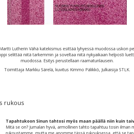
Martti Lutherin Vähä katekismus esittää lyhyessä muodossa uskon pe
oppi selittää niitä tarkemmin ja soveltaa niitä nykyaikaan helposti lue
muodossa. Esitys perustellaan raamatunlausein.
Toimittaja Markku Särelä, kuvitus Kimmo Pälikkö, Julkaisija STLK.
s rukous
Tapahtukoon Sinun tahtosi myös maan päällä niin kuin taiv
Mitä se on? Jumalan hyvä, armollinen tahto tapahtuu tosin ilman 
rukoustamme, mutta me anomme tässä rukouksessa, että se tapa