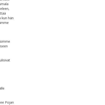
Jumala
keleen,
ttää
a kun hän
ämämme
kisimme
kiseen
ulisivat
lle
äkee Pojan