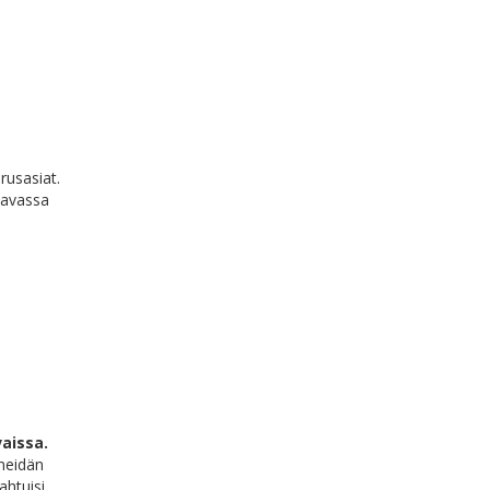
rusasiat.
ttavassa
aissa.
meidän
htuisi