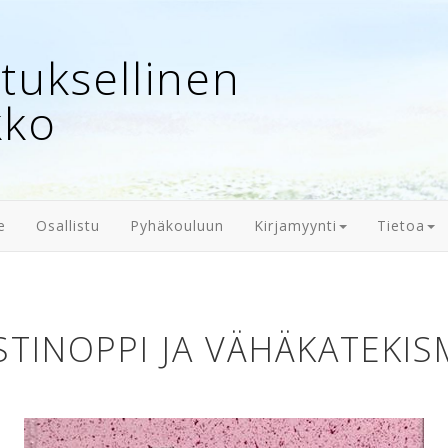
uksellinen
kko
e
Osallistu
Pyhäkouluun
Kirjamyynti
Tietoa
STINOPPI JA VÄHÄKATEKI