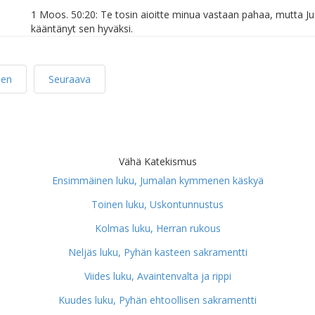
1 Moos. 50:20: Te tosin aioitte minua vastaan pahaa, mutta J
kääntänyt sen hyväksi.
nen
Seuraava
Vähä Katekismus
Ensimmäinen luku, Jumalan kymmenen käskyä
Toinen luku, Uskontunnustus
Kolmas luku, Herran rukous
Neljäs luku, Pyhän kasteen sakramentti
Viides luku, Avaintenvalta ja rippi
Kuudes luku, Pyhän ehtoollisen sakramentti