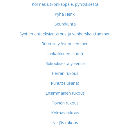
Kolmas uskonkappale, pyhityksestä
Pyhä Henki
Seurakunta
Syntien anteeksiantamus ja vanhurskauttaminen
Ruumiin ylösnouseminen
Iankaikkinen elämä
Rukouksesta yleensä
Herran rukous
Puhuttelusanat
Ensimmäinen rukous
Toinen rukous
Kolmas rukous
Neljäs rukous