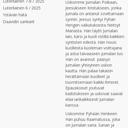
Luterilainen 7-8 / 2025
Uskomme Jumalan Poikaan,
Luterilainen 6 / 2025
Jeesukseen Kristukseen, jonka
Jumala on antanut sovittamaan
Ystävän hätä
synnin. Jeesus syntyi Pyhän
Daavidin sankarit
Hengen vaikutuksesta Neitsyt
Mariasta. Hän täytti Jumalan
lain, kärsi ja kuoli ristillä kaikkien
syntisten edestä. Hän nousi
kuolleista kuoleman voittajana
ja astui taivaaseen Jumalan luo.
Hän on avannut pääsyn
Jumalan yhteyteen uskon
kautta. Hän palaa takaisin
herättämään kuolleet ja
tuomitsemaan kaikki ihmiset.
Epäuskoiset joutuvat
kadotukseen ja uskovat saavat
elää iankaikkisesti Jumalan
kanssa.
Uskomme Pyhään Henkeen.
Hän puhuu Raamatussa, joka
on Jumalan sana. Sanan ja