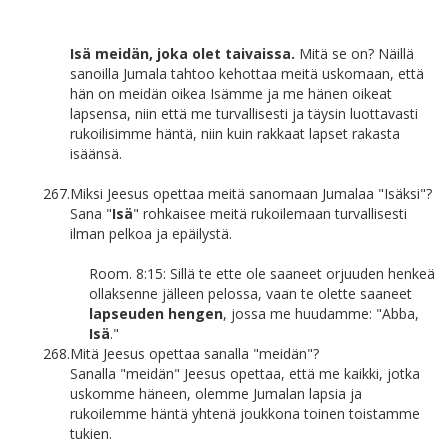
Isä meidän, joka olet taivaissa.
Mitä se on? Näillä
sanoilla Jumala tahtoo kehottaa meitä uskomaan, että
hän on meidän oikea Isämme ja me hänen oikeat
lapsensa, niin että me turvallisesti ja täysin luottavasti
rukoilisimme häntä, niin kuin rakkaat lapset rakasta
isäänsä.
267.
Miksi Jeesus opettaa meitä sanomaan Jumalaa "Isäksi"?
Sana "
Isä
" rohkaisee meitä rukoilemaan turvallisesti
ilman pelkoa ja epäilystä.
Room. 8:15: Sillä te ette ole saaneet orjuuden henkeä
ollaksenne jälleen pelossa, vaan te olette saaneet
lapseuden hengen
, jossa me huudamme: "Abba,
Isä
."
268.
Mitä Jeesus opettaa sanalla "meidän"?
Sanalla "meidän" Jeesus opettaa, että me kaikki, jotka
uskomme häneen, olemme Jumalan lapsia ja
rukoilemme häntä yhtenä joukkona toinen toistamme
tukien.