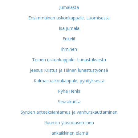
Jumalasta
Ensimmäinen uskonkappale, Luomisesta
Isä Jumala
Enkelit
Ihminen
Toinen uskonkappale, Lunastuksesta
Jeesus Kristus ja Hänen lunastustyönsä
Kolmas uskonkappale, pyhityksestä
Pyhä Henki
Seurakunta
Syntien anteeksiantamus ja vanhurskauttaminen
Ruumiin ylösnouseminen
Iankaikkinen elämä