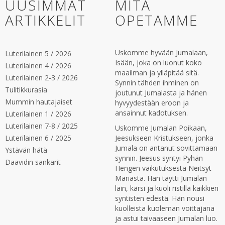
UUSIMMAT
MITÄ
ARTIKKELIT
OPETAMME
Uskomme hyvään Jumalaan,
Luterilainen 5 / 2026
Isään, joka on luonut koko
Luterilainen 4 / 2026
maailman ja ylläpitää sitä.
Luterilainen 2-3 / 2026
Synnin tähden ihminen on
Tulitikkurasia
joutunut Jumalasta ja hänen
Mummin hautajaiset
hyvyydestään eroon ja
ansainnut kadotuksen.
Luterilainen 1 / 2026
Luterilainen 7-8 / 2025
Uskomme Jumalan Poikaan,
Luterilainen 6 / 2025
Jeesukseen Kristukseen, jonka
Jumala on antanut sovittamaan
Ystävän hätä
synnin. Jeesus syntyi Pyhän
Daavidin sankarit
Hengen vaikutuksesta Neitsyt
Mariasta. Hän täytti Jumalan
lain, kärsi ja kuoli ristillä kaikkien
syntisten edestä. Hän nousi
kuolleista kuoleman voittajana
ja astui taivaaseen Jumalan luo.