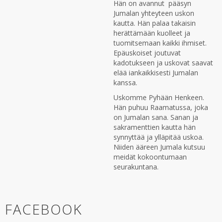
Hän on avannut pääsyn
Jumalan yhteyteen uskon
kautta. Hän palaa takaisin
herättämään kuolleet ja
tuomitsemaan kaikki ihmiset.
Epäuskoiset joutuvat
kadotukseen ja uskovat saavat
elää iankaikkisesti Jumalan
kanssa.
Uskomme Pyhään Henkeen.
Hän puhuu Raamatussa, joka
on Jumalan sana. Sanan ja
sakramenttien kautta hän
synnyttää ja ylläpitää uskoa.
Niiden ääreen Jumala kutsuu
meidät kokoontumaan
seurakuntana.
FACEBOOK