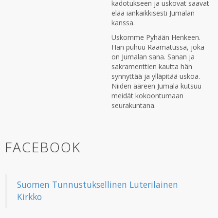
kadotukseen ja uskovat saavat
elää iankaikkisesti Jumalan
kanssa.
Uskomme Pyhään Henkeen.
Hän puhuu Raamatussa, joka
on Jumalan sana. Sanan ja
sakramenttien kautta hän
synnyttää ja ylläpitää uskoa.
Niiden ääreen Jumala kutsuu
meidät kokoontumaan
seurakuntana.
FACEBOOK
Suomen Tunnustuksellinen Luterilainen
Kirkko