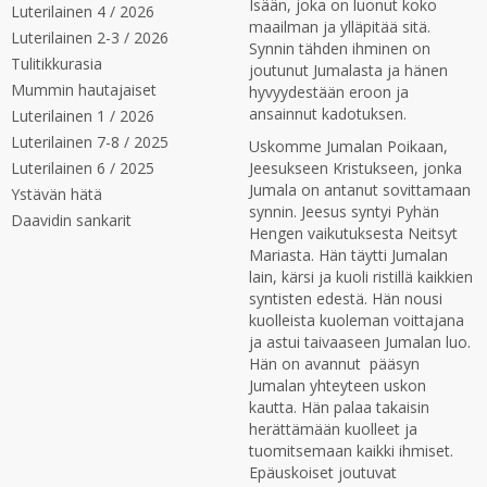
Isään, joka on luonut koko
Luterilainen 4 / 2026
maailman ja ylläpitää sitä.
Luterilainen 2-3 / 2026
Synnin tähden ihminen on
Tulitikkurasia
joutunut Jumalasta ja hänen
Mummin hautajaiset
hyvyydestään eroon ja
ansainnut kadotuksen.
Luterilainen 1 / 2026
Luterilainen 7-8 / 2025
Uskomme Jumalan Poikaan,
Luterilainen 6 / 2025
Jeesukseen Kristukseen, jonka
Jumala on antanut sovittamaan
Ystävän hätä
synnin. Jeesus syntyi Pyhän
Daavidin sankarit
Hengen vaikutuksesta Neitsyt
Mariasta. Hän täytti Jumalan
lain, kärsi ja kuoli ristillä kaikkien
syntisten edestä. Hän nousi
kuolleista kuoleman voittajana
ja astui taivaaseen Jumalan luo.
Hän on avannut pääsyn
Jumalan yhteyteen uskon
kautta. Hän palaa takaisin
herättämään kuolleet ja
tuomitsemaan kaikki ihmiset.
Epäuskoiset joutuvat