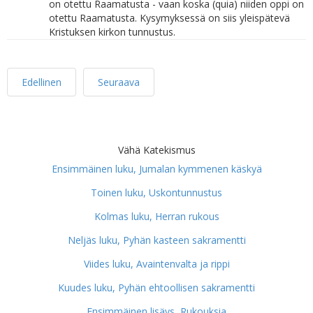
on otettu Raamatusta - vaan koska (quia) niiden oppi on
otettu Raamatusta. Kysymyksessä on siis yleispätevä
Kristuksen kirkon tunnustus.
Edellinen
Seuraava
Vähä Katekismus
Ensimmäinen luku, Jumalan kymmenen käskyä
Toinen luku, Uskontunnustus
Kolmas luku, Herran rukous
Neljäs luku, Pyhän kasteen sakramentti
Viides luku, Avaintenvalta ja rippi
Kuudes luku, Pyhän ehtoollisen sakramentti
Ensimmäinen lisäys, Rukouksia