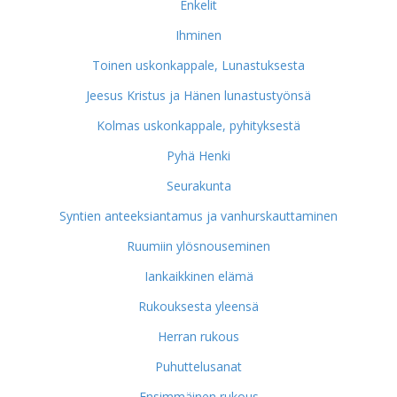
Enkelit
Ihminen
Toinen uskonkappale, Lunastuksesta
Jeesus Kristus ja Hänen lunastustyönsä
Kolmas uskonkappale, pyhityksestä
Pyhä Henki
Seurakunta
Syntien anteeksiantamus ja vanhurskauttaminen
Ruumiin ylösnouseminen
Iankaikkinen elämä
Rukouksesta yleensä
Herran rukous
Puhuttelusanat
Ensimmäinen rukous