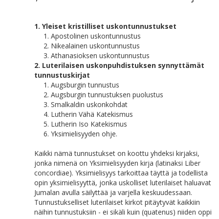
1. Yleiset kristilliset uskontunnustukset
1. Apostolinen uskontunnustus
2. Nikealainen uskontunnustus
3. Athanasioksen uskontunnustus
2. Luterilaisen uskonpuhdistuksen synnyttämät
tunnustuskirjat
1. Augsburgin tunnustus
2. Augsburgin tunnustuksen puolustus
3. Smalkaldin uskonkohdat
4. Lutherin Vähä Katekismus
5. Lutherin Iso Katekismus
6. Yksimielisyyden ohje.
Kaikki nämä tunnustukset on koottu yhdeksi kirjaksi,
jonka nimenä on Yksimielisyyden kirja (latinaksi Liber
concordiae). Yksimielisyys tarkoittaa täyttä ja todellista
opin yksimielisyyttä, jonka uskolliset luterilaiset haluavat
Jumalan avulla säilyttää ja varjella keskuudessaan.
Tunnustukselliset luterilaiset kirkot pitäytyvät kaikkiin
näihin tunnustuksiin - ei sikäli kuin (quatenus) niiden oppi