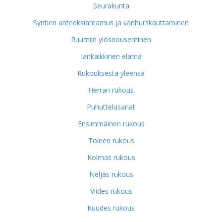
Seurakunta
Syntien anteeksiantamus ja vanhurskauttaminen
Ruumiin ylösnouseminen
Iankaikkinen elämä
Rukouksesta yleensä
Herran rukous
Puhuttelusanat
Ensimmäinen rukous
Toinen rukous
Kolmas rukous
Neljäs rukous
Viides rukous
Kuudes rukous