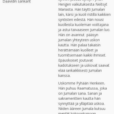
Daavidin sankarit
Hengen vaikutuksesta Neitsyt
Mariasta. Hän täytti Jumalan
lain, kärsi ja kuoli ristillä kaikkien
syntisten edestä. Hän nousi
kuolleista kuoleman voittajana
ja astui taivaaseen Jumalan luo.
Hän on avannut pääsyn
Jumalan yhteyteen uskon
kautta. Hän palaa takaisin
herättämään kuolleet ja
tuomitsemaan kaikki ihmiset.
Epäuskoiset joutuvat
kadotukseen ja uskovat saavat
elää iankaikkisesti Jumalan
kanssa.
Uskomme Pyhään Henkeen.
Hän puhuu Raamatussa, joka
on Jumalan sana. Sanan ja
sakramenttien kautta hän
synnyttää ja ylläpitää uskoa.
Niiden ääreen Jumala kutsuu
meidät kokoontumaan