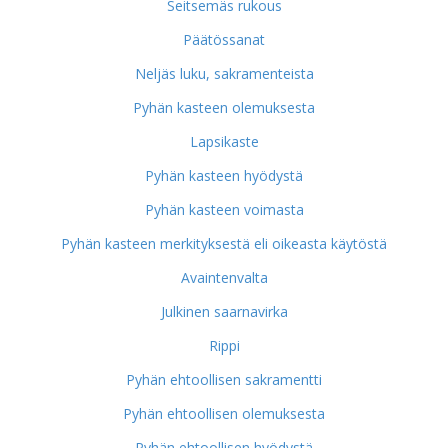
Seitsemäs rukous
Päätössanat
Neljäs luku, sakramenteista
Pyhän kasteen olemuksesta
Lapsikaste
Pyhän kasteen hyödystä
Pyhän kasteen voimasta
Pyhän kasteen merkityksestä eli oikeasta käytöstä
Avaintenvalta
Julkinen saarnavirka
Rippi
Pyhän ehtoollisen sakramentti
Pyhän ehtoollisen olemuksesta
Pyhän ehtoollisen hyödystä