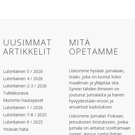
UUSIMMAT
MITÄ
ARTIKKELIT
OPETAMME
Uskomme hyvään Jumalaan,
Luterilainen 5 / 2026
Isään, joka on luonut koko
Luterilainen 4 / 2026
maailman ja ylläpitää sitä.
Luterilainen 2-3 / 2026
Synnin tähden ihminen on
Tulitikkurasia
joutunut Jumalasta ja hänen
Mummin hautajaiset
hyvyydestään eroon ja
ansainnut kadotuksen.
Luterilainen 1 / 2026
Luterilainen 7-8 / 2025
Uskomme Jumalan Poikaan,
Luterilainen 6 / 2025
Jeesukseen Kristukseen, jonka
Jumala on antanut sovittamaan
Ystävän hätä
synnin. Jeesus syntyi Pyhän