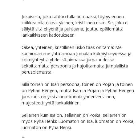
Jokaisella, joka tahtoo tulla autuaaksi, täytyy ennen
kaikkea olla oikea, yleinen, kristillinen usko. Se, joka ei
säilytä sitä ehyenä ja puhtaana, joutuu epäilemättä
iankaikkiseen kadotukseen.
Oikea, yhteinen, kristillinen usko taas on tämä: Me
kunnioitamme yhtä ainoaa Jumalaa kolmiyhteydessä ja
kolmiyhteyttä yhdessä ainoassa jumaluudessa
sekoittamatta persoonia ja hajoittamatta jumalallista
perusolemusta.
Sillä toinen on Isän persoona, toinen on Pojan ja toinen
on Pyhän Hengen, mutta Isän ja Pojan ja Pyhän Hengen
jumaluus on yksi ainoa: kunnia yhdenvertainen,
majesteetti yhtä iankaikkinen.
Sellainen kuin Isä on, sellainen on Poika, sellainen on
myös Pyhä Henki: Luomaton on Isä, luomaton on Poika,
luomaton on Pyhä Henki.