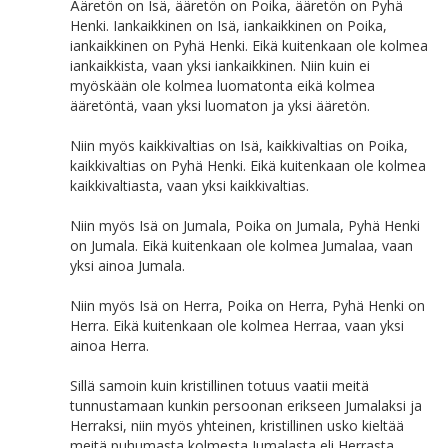
Ääretön on Isä, ääretön on Poika, ääretön on Pyhä
Henki. Iankaikkinen on Isä, iankaikkinen on Poika,
iankaikkinen on Pyhä Henki. Eikä kuitenkaan ole kolmea
iankaikkista, vaan yksi iankaikkinen. Niin kuin ei
myöskään ole kolmea luomatonta eikä kolmea
ääretöntä, vaan yksi luomaton ja yksi ääretön.
Niin myös kaikkivaltias on Isä, kaikkivaltias on Poika,
kaikkivaltias on Pyhä Henki. Eikä kuitenkaan ole kolmea
kaikkivaltiasta, vaan yksi kaikkivaltias.
Niin myös Isä on Jumala, Poika on Jumala, Pyhä Henki
on Jumala. Eikä kuitenkaan ole kolmea Jumalaa, vaan
yksi ainoa Jumala.
Niin myös Isä on Herra, Poika on Herra, Pyhä Henki on
Herra. Eikä kuitenkaan ole kolmea Herraa, vaan yksi
ainoa Herra.
Sillä samoin kuin kristillinen totuus vaatii meitä
tunnustamaan kunkin persoonan erikseen Jumalaksi ja
Herraksi, niin myös yhteinen, kristillinen usko kieltää
meitä puhumasta kolmesta Jumalasta eli Herrasta.