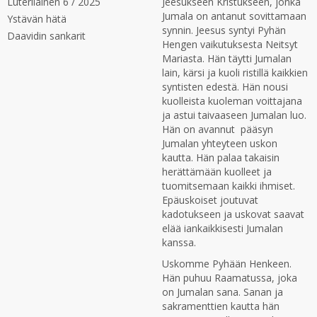
Luterilainen 6 / 2025
Jeesukseen Kristukseen, jonka
Jumala on antanut sovittamaan
Ystävän hätä
synnin. Jeesus syntyi Pyhän
Daavidin sankarit
Hengen vaikutuksesta Neitsyt
Mariasta. Hän täytti Jumalan
lain, kärsi ja kuoli ristillä kaikkien
syntisten edestä. Hän nousi
kuolleista kuoleman voittajana
ja astui taivaaseen Jumalan luo.
Hän on avannut pääsyn
Jumalan yhteyteen uskon
kautta. Hän palaa takaisin
herättämään kuolleet ja
tuomitsemaan kaikki ihmiset.
Epäuskoiset joutuvat
kadotukseen ja uskovat saavat
elää iankaikkisesti Jumalan
kanssa.
Uskomme Pyhään Henkeen.
Hän puhuu Raamatussa, joka
on Jumalan sana. Sanan ja
sakramenttien kautta hän