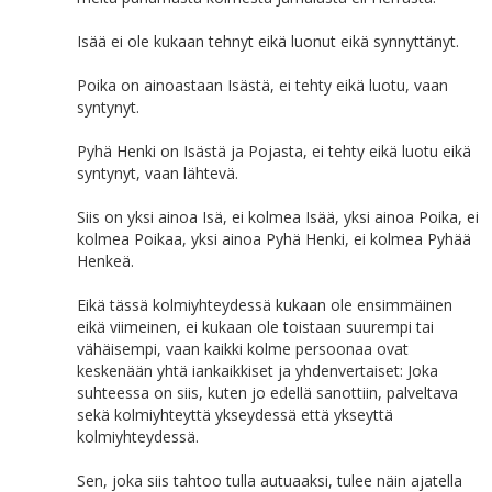
Isää ei ole kukaan tehnyt eikä luonut eikä synnyttänyt.
Poika on ainoastaan Isästä, ei tehty eikä luotu, vaan
syntynyt.
Pyhä Henki on Isästä ja Pojasta, ei tehty eikä luotu eikä
syntynyt, vaan lähtevä.
Siis on yksi ainoa Isä, ei kolmea Isää, yksi ainoa Poika, ei
kolmea Poikaa, yksi ainoa Pyhä Henki, ei kolmea Pyhää
Henkeä.
Eikä tässä kolmiyhteydessä kukaan ole ensimmäinen
eikä viimeinen, ei kukaan ole toistaan suurempi tai
vähäisempi, vaan kaikki kolme persoonaa ovat
keskenään yhtä iankaikkiset ja yhdenvertaiset: Joka
suhteessa on siis, kuten jo edellä sanottiin, palveltava
sekä kolmiyhteyttä ykseydessä että ykseyttä
kolmiyhteydessä.
Sen, joka siis tahtoo tulla autuaaksi, tulee näin ajatella