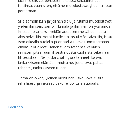
luonnot olisivat perusolemuksessa sekaantuneet
toisiinsa, vaan siten, että ne muodostavat yhden ainoan
persoonan.
Sillä samoin kuin järjellinen sielu ja ruumis muodostavat
yhden ihmisen, samoin Jumala ja ihminen on yksi ainoa
Kristus, joka kärsi meidän autuutemme tähden, astui
alas helvettiin, nousi kuolleista, astui ylös taivaisiin, istuu
Isän oikealla puolella ja on sieltä tuleva tuomitsemaan
elävät ja kuolleet. Hänen tulemukseensa kaikkien
ihmisten pitää ruumiillisesti nousta kuolleista tekemään
tili teoistaan: Ne, jotka ovat hyvää tehneet, käyvät
iankaikkiseen elämään, mutta ne, jotka ovat pahaa
tehneet, iankaikkiseen tuleen.
Tämä on oikea, yleinen kristillinen usko. Joka ei sitä
rehellisesti ja vakaasti usko, ei voi tulla autuaaksi.
Edellinen