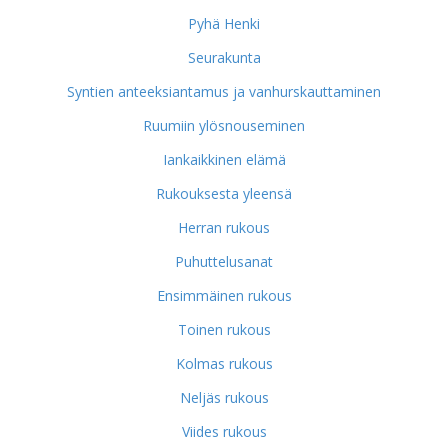
Pyhä Henki
Seurakunta
Syntien anteeksiantamus ja vanhurskauttaminen
Ruumiin ylösnouseminen
Iankaikkinen elämä
Rukouksesta yleensä
Herran rukous
Puhuttelusanat
Ensimmäinen rukous
Toinen rukous
Kolmas rukous
Neljäs rukous
Viides rukous