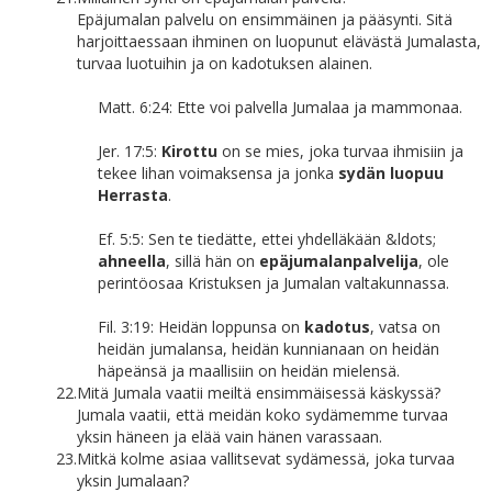
Epäjumalan palvelu on ensimmäinen ja pääsynti. Sitä
harjoittaessaan ihminen on luopunut elävästä Jumalasta,
turvaa luotuihin ja on kadotuksen alainen.
Matt. 6:24: Ette voi palvella Jumalaa ja mammonaa.
Jer. 17:5:
Kirottu
on se mies, joka turvaa ihmisiin ja
tekee lihan voimaksensa ja jonka
sydän luopuu
Herrasta
.
Ef. 5:5: Sen te tiedätte, ettei yhdelläkään &ldots;
ahneella
, sillä hän on
epäjumalan
palvelija
, ole
perintöosaa Kristuksen ja Jumalan valtakunnassa.
Fil. 3:19: Heidän loppunsa on
kadotus
, vatsa on
heidän jumalansa, heidän kunnianaan on heidän
häpeänsä ja maallisiin on heidän mielensä.
22.
Mitä Jumala vaatii meiltä ensimmäisessä käskyssä?
Jumala vaatii, että meidän koko sydämemme turvaa
yksin häneen ja elää vain hänen varassaan.
23.
Mitkä kolme asiaa vallitsevat sydämessä, joka turvaa
yksin Jumalaan?