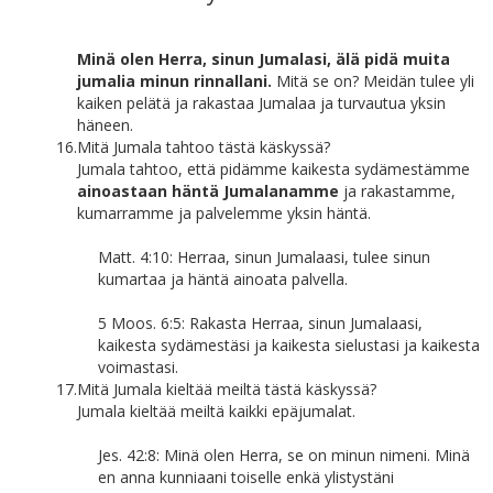
Minä olen Herra, sinun Jumalasi, älä pidä muita
jumalia minun rinnallani.
Mitä se on? Meidän tulee yli
kaiken pelätä ja rakastaa Jumalaa ja turvautua yksin
häneen.
16.
Mitä Jumala tahtoo tästä käskyssä?
Jumala tahtoo, että pidämme kaikesta sydämestämme
ainoastaan häntä Jumalanamme
ja rakastamme,
kumarramme ja palvelemme yksin häntä.
Matt. 4:10: Herraa, sinun Jumalaasi, tulee sinun
kumartaa ja häntä ainoata palvella.
5 Moos. 6:5: Rakasta Herraa, sinun Jumalaasi,
kaikesta sydämestäsi ja kaikesta sielustasi ja kaikesta
voimastasi.
17.
Mitä Jumala kieltää meiltä tästä käskyssä?
Jumala kieltää meiltä kaikki epäjumalat.
Jes. 42:8: Minä olen Herra, se on minun nimeni. Minä
en anna kunniaani toiselle enkä ylistystäni