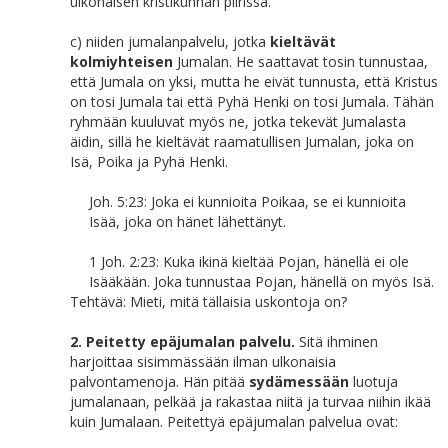
ulkonaisen kristikunnan piirissä.
c) niiden jumalanpalvelu, jotka
kieltävät
kolmiyhteisen
Jumalan. He saattavat tosin tunnustaa,
että Jumala on yksi, mutta he eivät tunnusta, että Kristus
on tosi Jumala tai että Pyhä Henki on tosi Jumala. Tähän
ryhmään kuuluvat myös ne, jotka tekevät Jumalasta
äidin, sillä he kieltävät raamatullisen Jumalan, joka on
Isä, Poika ja Pyhä Henki.
Joh. 5:23: Joka ei kunnioita Poikaa, se ei kunnioita
Isää, joka on hänet lähettänyt.
1 Joh. 2:23: Kuka ikinä kieltää Pojan, hänellä ei ole
Isääkään. Joka tunnustaa Pojan, hänellä on myös Isä.
Tehtävä: Mieti, mitä tällaisia uskontoja on?
2. Peitetty epäjumalan palvelu.
Sitä ihminen
harjoittaa sisimmässään ilman ulkonaisia
palvontamenoja. Hän pitää
sydämessään
luotuja
jumalanaan, pelkää ja rakastaa niitä ja turvaa niihin ikää
kuin Jumalaan. Peitettyä epäjumalan palvelua ovat: