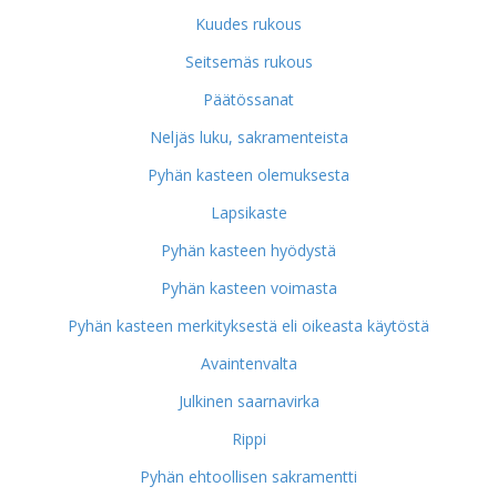
Kuudes rukous
Seitsemäs rukous
Päätössanat
Neljäs luku, sakramenteista
Pyhän kasteen olemuksesta
Lapsikaste
Pyhän kasteen hyödystä
Pyhän kasteen voimasta
Pyhän kasteen merkityksestä eli oikeasta käytöstä
Avaintenvalta
Julkinen saarnavirka
Rippi
Pyhän ehtoollisen sakramentti