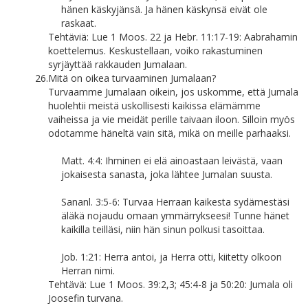
hänen käskyjänsä. Ja hänen käskynsä eivät ole
raskaat.
Tehtäviä: Lue 1 Moos. 22 ja Hebr. 11:17-19: Aabrahamin
koettelemus. Keskustellaan, voiko rakastuminen
syrjäyttää rakkauden Jumalaan.
26.
Mitä on oikea turvaaminen Jumalaan?
Turvaamme Jumalaan oikein, jos uskomme, että Jumala
huolehtii meistä uskollisesti kaikissa elämämme
vaiheissa ja vie meidät perille taivaan iloon. Silloin myös
odotamme häneltä vain sitä, mikä on meille parhaaksi.
Matt. 4:4: Ihminen ei elä ainoastaan leivästä, vaan
jokaisesta sanasta, joka lähtee Jumalan suusta.
Sananl. 3:5-6: Turvaa Herraan kaikesta sydämestäsi
äläkä nojaudu omaan ymmärrykseesi! Tunne hänet
kaikilla teilläsi, niin hän sinun polkusi tasoittaa.
Job. 1:21: Herra antoi, ja Herra otti, kiitetty olkoon
Herran nimi.
Tehtävä: Lue 1 Moos. 39:2,3; 45:4-8 ja 50:20: Jumala oli
Joosefin turvana.