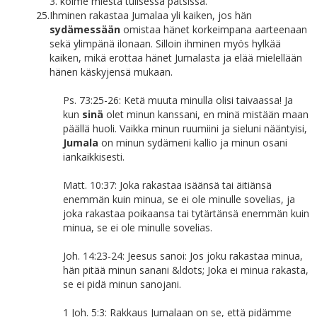
3. kolme miestä tulisessa pätsissä.
25.
Ihminen rakastaa Jumalaa yli kaiken, jos hän
sydämessään
omistaa hänet korkeimpana aarteenaan
sekä ylimpänä ilonaan. Silloin ihminen myös hylkää
kaiken, mikä erottaa hänet Jumalasta ja elää mielellään
hänen käskyjensä mukaan.
Ps. 73:25-26: Ketä muuta minulla olisi taivaassa! Ja
kun
sinä
olet minun kanssani, en minä mistään maan
päällä huoli. Vaikka minun ruumiini ja sieluni nääntyisi,
Jumala
on minun sydämeni kallio ja minun osani
iankaikkisesti.
Matt. 10:37: Joka rakastaa isäänsä tai äitiänsä
enemmän kuin minua, se ei ole minulle sovelias, ja
joka rakastaa poikaansa tai tytärtänsä enemmän kuin
minua, se ei ole minulle sovelias.
Joh. 14:23-24: Jeesus sanoi: Jos joku rakastaa minua,
hän pitää minun sanani &ldots; Joka ei minua rakasta,
se ei pidä minun sanojani.
1 Joh. 5:3: Rakkaus Jumalaan on se, että pidämme