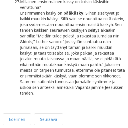
27.
Millainen ensimmäinen käsky on toisiin käskyihin
verrattuna?
Ensimmäinen käsky on
pääkäsky
. Siihen sisältyvät jo
kaikki muutkin käskyt. Sillä vain se noudattaa niitä oikein,
joka sydämestään noudattaa ensimmäistä käskyä. Sen
tähden kaikkien seuraavien käskyjen selitys alkaakin
sanoilla: "Meidän tulee pelätä ja rakastaa Jumalaa niin
&ldots;" Luther sanoo: "Jos sydän suhtautuu näin
Jumalaan, se on täyttänyt tämän ja kaikki muutkin
käskyt. Ja taas toisaalta se, joka pelkää ja rakastaa
jotakin muuta taivaassa ja maan päällä, se ei pidä tätä
eikä mitään muutakaan käskyä maan päällä." Jokaisen
meistä on tarpeen tunnustaa, ettemme ole pitäneet tätä
ensimmäistäkään käskyä, vaan olemme sen rikkoneet.
Saamme kuitenkin tunnustaa Jumalalle syntimme ja
uskoa sen anteeksi annetuksi Vapahtajamme Jeesuksen
tähden.
Edellinen
Seuraava