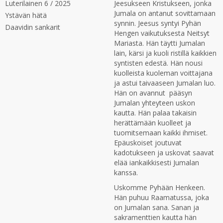
Luterilainen 6 / 2025
Jeesukseen Kristukseen, jonka
Jumala on antanut sovittamaan
Ystävän hätä
synnin. Jeesus syntyi Pyhän
Daavidin sankarit
Hengen vaikutuksesta Neitsyt
Mariasta. Hän täytti Jumalan
lain, kärsi ja kuoli ristillä kaikkien
syntisten edestä. Hän nousi
kuolleista kuoleman voittajana
ja astui taivaaseen Jumalan luo.
Hän on avannut pääsyn
Jumalan yhteyteen uskon
kautta. Hän palaa takaisin
herättämään kuolleet ja
tuomitsemaan kaikki ihmiset.
Epäuskoiset joutuvat
kadotukseen ja uskovat saavat
elää iankaikkisesti Jumalan
kanssa.
Uskomme Pyhään Henkeen.
Hän puhuu Raamatussa, joka
on Jumalan sana. Sanan ja
sakramenttien kautta hän