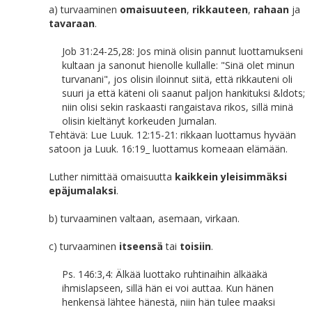
a) turvaaminen
omaisuuteen
,
rikkauteen
,
rahaan
ja
tavaraan
.
Job 31:24-25,28: Jos minä olisin pannut luottamukseni
kultaan ja sanonut hienolle kullalle: "Sinä olet minun
turvanani", jos olisin iloinnut siitä, että rikkauteni oli
suuri ja että käteni oli saanut paljon hankituksi &ldots;
niin olisi sekin raskaasti rangaistava rikos, sillä minä
olisin kieltänyt korkeuden Jumalan.
Tehtävä: Lue Luuk. 12:15-21: rikkaan luottamus hyvään
satoon ja Luuk. 16:19_ luottamus komeaan elämään.
Luther nimittää omaisuutta
kaikkein yleisimmäksi
epäjumalaksi
.
b) turvaaminen valtaan, asemaan, virkaan.
c) turvaaminen
itseensä
tai
toisiin
.
Ps. 146:3,4: Älkää luottako ruhtinaihin älkääkä
ihmislapseen, sillä hän ei voi auttaa. Kun hänen
henkensä lähtee hänestä, niin hän tulee maaksi