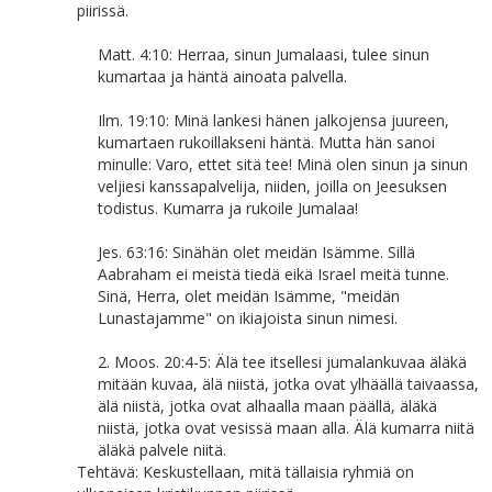
piirissä.
Matt. 4:10: Herraa, sinun Jumalaasi, tulee sinun
kumartaa ja häntä ainoata palvella.
Ilm. 19:10: Minä lankesi hänen jalkojensa juureen,
kumartaen rukoillakseni häntä. Mutta hän sanoi
minulle: Varo, ettet sitä tee! Minä olen sinun ja sinun
veljiesi kanssapalvelija, niiden, joilla on Jeesuksen
todistus. Kumarra ja rukoile Jumalaa!
Jes. 63:16: Sinähän olet meidän Isämme. Sillä
Aabraham ei meistä tiedä eikä Israel meitä tunne.
Sinä, Herra, olet meidän Isämme, "meidän
Lunastajamme" on ikiajoista sinun nimesi.
2. Moos. 20:4-5: Älä tee itsellesi jumalankuvaa äläkä
mitään kuvaa, älä niistä, jotka ovat ylhäällä taivaassa,
älä niistä, jotka ovat alhaalla maan päällä, äläkä
niistä, jotka ovat vesissä maan alla. Älä kumarra niitä
äläkä palvele niitä.
Tehtävä: Keskustellaan, mitä tällaisia ryhmiä on