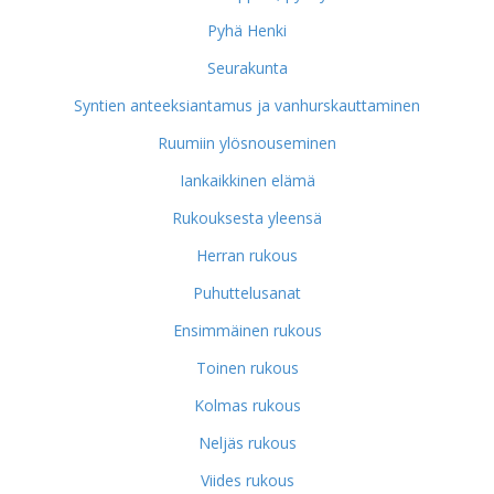
Pyhä Henki
Seurakunta
Syntien anteeksiantamus ja vanhurskauttaminen
Ruumiin ylösnouseminen
Iankaikkinen elämä
Rukouksesta yleensä
Herran rukous
Puhuttelusanat
Ensimmäinen rukous
Toinen rukous
Kolmas rukous
Neljäs rukous
Viides rukous