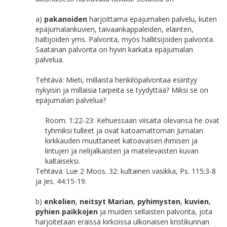
a)
pakanoiden
harjoittama epäjumalien palvelu, kuten
epäjumalankuvien, taivaankappaleiden, eläinten,
haltijoiden yms. Palvonta, myös hallitsijoiden palvonta.
Saatanan palvonta on hyvin karkata epäjumalan
palvelua.
Tehtävä: Mieti, millaista henkilöpalvontaa esiintyy
nykyisin ja millaisia tarpeita se tyydyttää? Miksi se on
epäjumalan palvelua?
Room. 1:22-23: Kehuessaan viisaita olevansa he ovat
tyhmiksi tulleet ja ovat katoamattoman Jumalan
kirkkauden muuttaneet katoavaisen ihmisen ja
lintujen ja nelijalkaisten ja matelevaisten kuvan
kaltaiseksi.
Tehtävä: Lue 2 Moos. 32: kultainen vasikka, Ps. 115:3-8
ja Jes. 44:15-19.
b)
enkelien
,
neitsyt Marian
,
pyhimysten
,
kuvien
,
pyhien paikkojen
ja muiden sellaisten palvonta, jota
harjoitetaan eräissä kirkoissa ulkonaisen kristikunnan