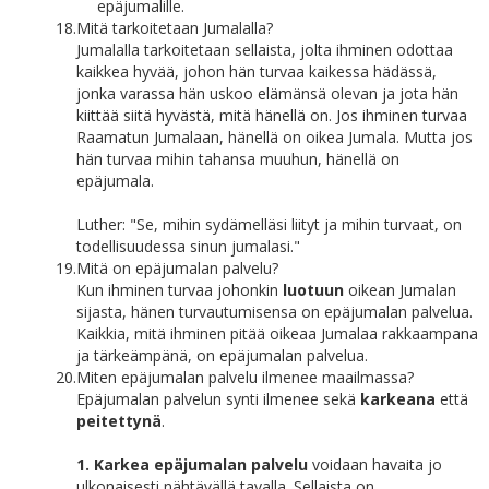
epäjumalille.
18.
Mitä tarkoitetaan Jumalalla?
Jumalalla tarkoitetaan sellaista, jolta ihminen odottaa
kaikkea hyvää, johon hän turvaa kaikessa hädässä,
jonka varassa hän uskoo elämänsä olevan ja jota hän
kiittää siitä hyvästä, mitä hänellä on. Jos ihminen turvaa
Raamatun Jumalaan, hänellä on oikea Jumala. Mutta jos
hän turvaa mihin tahansa muuhun, hänellä on
epäjumala.
Luther: "Se, mihin sydämelläsi liityt ja mihin turvaat, on
todellisuudessa sinun jumalasi."
19.
Mitä on epäjumalan palvelu?
Kun ihminen turvaa johonkin
luotuun
oikean Jumalan
sijasta, hänen turvautumisensa on epäjumalan palvelua.
Kaikkia, mitä ihminen pitää oikeaa Jumalaa rakkaampana
ja tärkeämpänä, on epäjumalan palvelua.
20.
Miten epäjumalan palvelu ilmenee maailmassa?
Epäjumalan palvelun synti ilmenee sekä
karkeana
että
peitettynä
.
1. Karkea epäjumalan palvelu
voidaan havaita jo
ulkonaisesti nähtävällä tavalla. Sellaista on