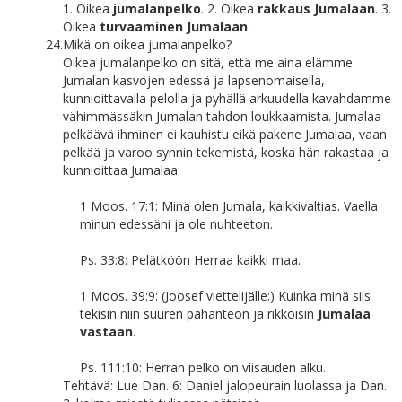
1. Oikea
jumalanpelko
. 2. Oikea
rakkaus Jumalaan
. 3.
Oikea
turvaaminen Jumalaan
.
24.
Mikä on oikea jumalanpelko?
Oikea jumalanpelko on sitä, että me aina elämme
Jumalan kasvojen edessä ja lapsenomaisella,
kunnioittavalla pelolla ja pyhällä arkuudella kavahdamme
vähimmässäkin Jumalan tahdon loukkaamista. Jumalaa
pelkäävä ihminen ei kauhistu eikä pakene Jumalaa, vaan
pelkää ja varoo synnin tekemistä, koska hän rakastaa ja
kunnioittaa Jumalaa.
1 Moos. 17:1: Minä olen Jumala, kaikkivaltias. Vaella
minun edessäni ja ole nuhteeton.
Ps. 33:8: Pelätköön Herraa kaikki maa.
1 Moos. 39:9: (Joosef viettelijälle:) Kuinka minä siis
tekisin niin suuren pahanteon ja rikkoisin
Jumalaa
vastaan
.
Ps. 111:10: Herran pelko on viisauden alku.
Tehtävä: Lue Dan. 6: Daniel jalopeurain luolassa ja Dan.