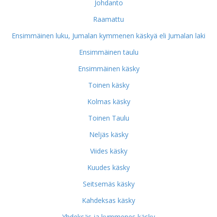
Johdanto
Raamattu
Ensimmäinen luku, Jumalan kymmenen käskyä eli Jumalan laki
Ensimmäinen taulu
Ensimmäinen käsky
Toinen käsky
Kolmas käsky
Toinen Taulu
Neljäs käsky
Viides käsky
Kuudes käsky
Seitsemäs käsky
Kahdeksas käsky
Yhdeksäs ja kymmenes käsky