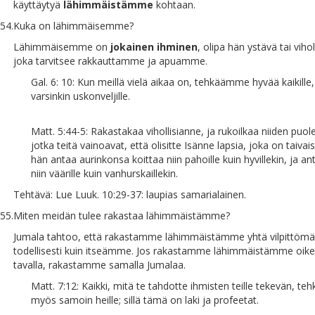
käyttäytyä
lähimmäistämme
kohtaan.
54.
Kuka on lähimmäisemme?
Lähimmäisemme on
jokainen ihminen
, olipa hän ystävä tai vihol
joka tarvitsee rakkauttamme ja apuamme.
Gal. 6: 10: Kun meillä vielä aikaa on, tehkäämme hyvää kaikille
varsinkin uskonveljille.
Matt. 5:44-5: Rakastakaa vihollisianne, ja rukoilkaa niiden puol
jotka teitä vainoavat, että olisitte Isänne lapsia, joka on taivaiss
hän antaa aurinkonsa koittaa niin pahoille kuin hyvillekin, ja a
niin väärille kuin vanhurskaillekin.
Tehtävä: Lue Luuk. 10:29-37: laupias samarialainen.
55.
Miten meidän tulee rakastaa lähimmäistämme?
Jumala tahtoo, että rakastamme lähimmäistämme yhtä vilpittömäs
todellisesti kuin itseämme. Jos rakastamme lähimmäistämme oike
tavalla, rakastamme samalla Jumalaa.
Matt. 7:12: Kaikki, mitä te tahdotte ihmisten teille tekevän, teh
myös samoin heille; sillä tämä on laki ja profeetat.