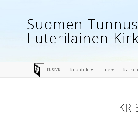
Suomen Tunnust
Luterilainen Kir
Etusivu
Kuuntele
Lue
Katsel
KRI