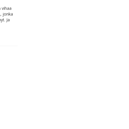
a vihaa
ä, jonka
yt. Ja