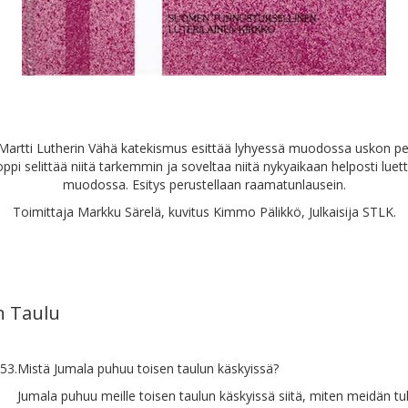
Martti Lutherin Vähä katekismus esittää lyhyessä muodossa uskon pe
oppi selittää niitä tarkemmin ja soveltaa niitä nykyaikaan helposti lue
muodossa. Esitys perustellaan raamatunlausein.
Toimittaja Markku Särelä, kuvitus Kimmo Pälikkö, Julkaisija STLK.
n Taulu
53.
Mistä Jumala puhuu toisen taulun käskyissä?
Jumala puhuu meille toisen taulun käskyissä siitä, miten meidän tu