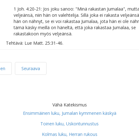
1 Joh. 4:20-21: Jos joku sanoo: "Minä rakastan Jumalaa", mutt
veljeänsä, niin hän on valehtelija. Sillä joka ei rakasta veljeäns
hän on nähnyt, se ei voi rakastaa Jumalaa, jota hän ei ole nähn
tämä käsky meillä on häneltä, että joka rakastaa Jumalaa, se
rakastakoon myös veljeänsä.
Tehtävä: Lue Matt. 25:31-46.
nen
Seuraava
Vähä Katekismus
Ensimmäinen luku, Jumalan kymmenen käskyä
Toinen luku, Uskontunnustus
Kolmas luku, Herran rukous