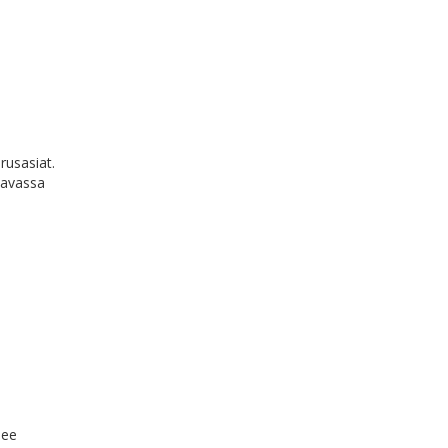
rusasiat.
ttavassa
lee