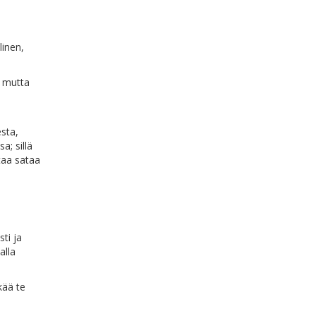
linen,
, mutta
esta,
a; sillä
ntaa sataa
ti ja
alla
kää te