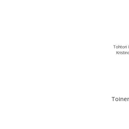
Tohtori 
Kristin
Toine