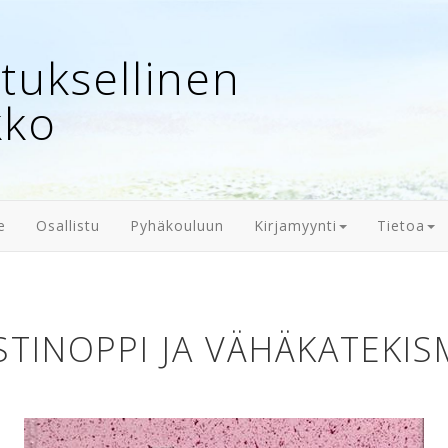
uksellinen
kko
e
Osallistu
Pyhäkouluun
Kirjamyynti
Tietoa
STINOPPI JA VÄHÄKATEKI