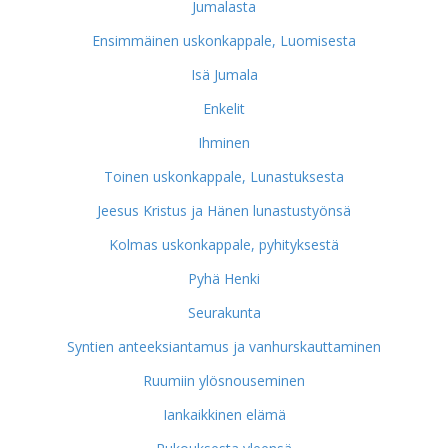
Jumalasta
Ensimmäinen uskonkappale, Luomisesta
Isä Jumala
Enkelit
Ihminen
Toinen uskonkappale, Lunastuksesta
Jeesus Kristus ja Hänen lunastustyönsä
Kolmas uskonkappale, pyhityksestä
Pyhä Henki
Seurakunta
Syntien anteeksiantamus ja vanhurskauttaminen
Ruumiin ylösnouseminen
Iankaikkinen elämä