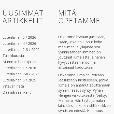
UUSIMMAT
MITÄ
ARTIKKELIT
OPETAMME
Uskomme hyvään Jumalaan,
Luterilainen 5 / 2026
Isään, joka on luonut koko
Luterilainen 4 / 2026
maailman ja ylläpitää sitä.
Luterilainen 2-3 / 2026
Synnin tähden ihminen on
Tulitikkurasia
joutunut Jumalasta ja hänen
Mummin hautajaiset
hyvyydestään eroon ja
ansainnut kadotuksen.
Luterilainen 1 / 2026
Luterilainen 7-8 / 2025
Uskomme Jumalan Poikaan,
Luterilainen 6 / 2025
Jeesukseen Kristukseen, jonka
Jumala on antanut sovittamaan
Ystävän hätä
synnin. Jeesus syntyi Pyhän
Daavidin sankarit
Hengen vaikutuksesta Neitsyt
Mariasta. Hän täytti Jumalan
lain, kärsi ja kuoli ristillä kaikkien
syntisten edestä. Hän nousi