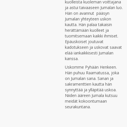
kuolleista kuoleman voittajana
ja astui taivaaseen Jumalan luo.
Hän on avannut pääsyn
Jumalan yhteyteen uskon
kautta. Hän palaa takaisin
herättämään kuolleet ja
tuomitsemaan kaikki ihmiset.
Epäuskoiset joutuvat
kadotukseen ja uskovat saavat
elää iankaikkisesti Jumalan
kanssa.
Uskomme Pyhään Henkeen.
Hän puhuu Raamatussa, joka
on Jumalan sana. Sanan ja
sakramenttien kautta hän
synnyttää ja ylläpitää uskoa.
Niiden ääreen Jumala kutsuu
meidät kokoontumaan
seurakuntana.