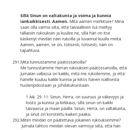
Sillä Sinun on valtakunta ja voima ja kunnia
iankaikkisesti. Aamen.
Mitä aamen merkitsee? Minä
saan olla varma siitä, että taivaallinen Isä mieltyy
tällaisiin rukouksiin ja kuulee ne, sillä hän on itse
käskenyt meidän näin rukoilla ja luvannut kuulla meitä.
Aamen, aamen, se on, totisesti, totisesti, näin on
tapahtuva.
291.
Mitä tunnustamme päätössanoilla?
Me tunnustamme Herran rukouksen päätössanoilla, että
Jumalan vallassa on kaikki, mitä me rukoilemme, ja että
hänelle kuuluu kaikki kunnia ja kiitos hänen isällisestä
huolenpidostaan ja johdatuksestaan.
1 Aik. 29: 11: Sinun, Herra, on suuruus ja väkevyys ja
loisto ja kunnia ja kirkkaus, sillä sinun on kaikki
taivaassa ja maan päällä. Sinun, Herra, on valtakunta,
ja sinut on korotettu kaiken pääksi.
292.
Miten meidän on päätettävä jokainen rukouksemme?
Jumala tahtoo meidän olevan varmoja siitä, että hän