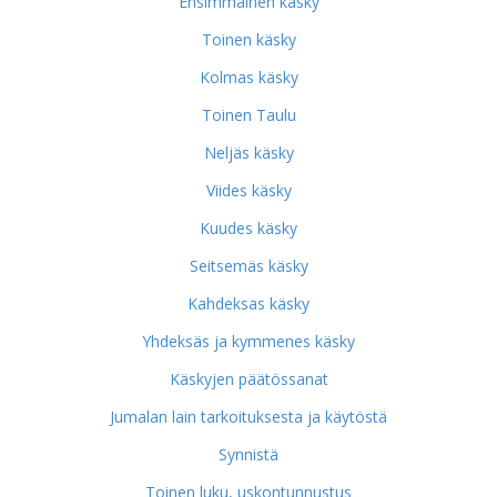
Ensimmäinen käsky
Toinen käsky
Kolmas käsky
Toinen Taulu
Neljäs käsky
Viides käsky
Kuudes käsky
Seitsemäs käsky
Kahdeksas käsky
Yhdeksäs ja kymmenes käsky
Käskyjen päätössanat
Jumalan lain tarkoituksesta ja käytöstä
Synnistä
Toinen luku, uskontunnustus