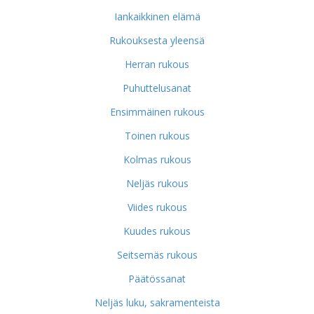
Iankaikkinen elämä
Rukouksesta yleensä
Herran rukous
Puhuttelusanat
Ensimmäinen rukous
Toinen rukous
Kolmas rukous
Neljäs rukous
Viides rukous
Kuudes rukous
Seitsemäs rukous
Päätössanat
Neljäs luku, sakramenteista