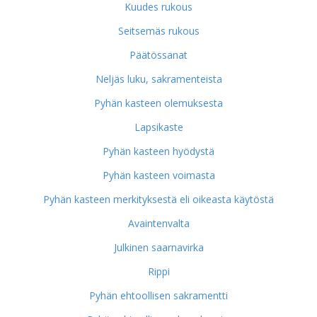
Kuudes rukous
Seitsemäs rukous
Päätössanat
Neljäs luku, sakramenteista
Pyhän kasteen olemuksesta
Lapsikaste
Pyhän kasteen hyödystä
Pyhän kasteen voimasta
Pyhän kasteen merkityksestä eli oikeasta käytöstä
Avaintenvalta
Julkinen saarnavirka
Rippi
Pyhän ehtoollisen sakramentti