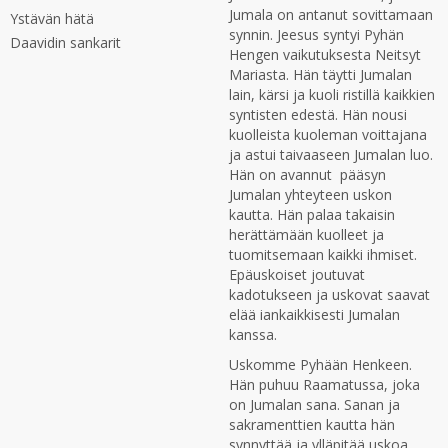
Jumala on antanut sovittamaan
Ystävän hätä
synnin. Jeesus syntyi Pyhän
Daavidin sankarit
Hengen vaikutuksesta Neitsyt
Mariasta. Hän täytti Jumalan
lain, kärsi ja kuoli ristillä kaikkien
syntisten edestä. Hän nousi
kuolleista kuoleman voittajana
ja astui taivaaseen Jumalan luo.
Hän on avannut pääsyn
Jumalan yhteyteen uskon
kautta. Hän palaa takaisin
herättämään kuolleet ja
tuomitsemaan kaikki ihmiset.
Epäuskoiset joutuvat
kadotukseen ja uskovat saavat
elää iankaikkisesti Jumalan
kanssa.
Uskomme Pyhään Henkeen.
Hän puhuu Raamatussa, joka
on Jumalan sana. Sanan ja
sakramenttien kautta hän
synnyttää ja ylläpitää uskoa.