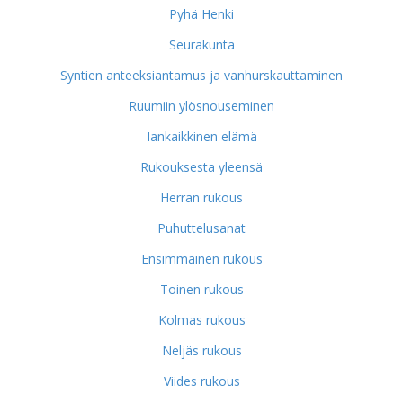
Pyhä Henki
Seurakunta
Syntien anteeksiantamus ja vanhurskauttaminen
Ruumiin ylösnouseminen
Iankaikkinen elämä
Rukouksesta yleensä
Herran rukous
Puhuttelusanat
Ensimmäinen rukous
Toinen rukous
Kolmas rukous
Neljäs rukous
Viides rukous