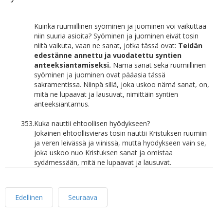
Kuinka ruumiillinen syöminen ja juominen voi vaikuttaa
niin suuria asioita? Syöminen ja juominen eivät tosin
niitä vaikuta, vaan ne sanat, jotka tässä ovat:
Teidän
edestänne annettu ja vuodatettu syntien
anteeksiantamiseksi.
Nämä sanat sekä ruumiillinen
syöminen ja juominen ovat pääasia tässä
sakramentissa. Niinpä sillä, joka uskoo nämä sanat, on,
mitä ne lupaavat ja lausuvat, nimittäin syntien
anteeksiantamus.
353.
Kuka nauttii ehtoollisen hyödykseen?
Jokainen ehtoollisvieras tosin nauttii Kristuksen ruumiin
ja veren leivässä ja viinissä, mutta hyödykseen vain se,
joka uskoo nuo Kristuksen sanat ja omistaa
sydämessään, mitä ne lupaavat ja lausuvat.
Edellinen
Seuraava