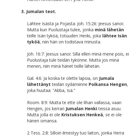
3. Jumalan teot.
Lähtee Isästä ja Pojasta: Joh. 15:26: Jeesus sanoi:
Mutta kun Puolustaja tulee, jonka
minä lähetän
teille Isän tyköä, totuuden Henki, joka
lähtee Isän
tyköä
, niin hän on todistava minusta.
Joh. 16:7: Jeesus sanoi: Sillä ellen minä mene pois, ei
Puolustaja tule teidän tykönne. Mutta jos minä
menen, niin minä hänet teille lähetän.
Gal. 4:6: Ja koska te olette lapsia, on
Jumala
lähettänyt
teidän sydämiinne
Poikansa Hengen
,
joka huutaa: "Abba, Isä."
Room. 8:9: Mutta te ette ole lihan vallassa, vaan
Hengen, jos kerran
Jumalan Henki
teissä asuu.
Mutta jolla ei ole
Kristuksen Henkeä
, se ei ole
hänen omansa.
2 Tess. 2:8: Silloin ilmestyy tuo laiton, jonka Herra