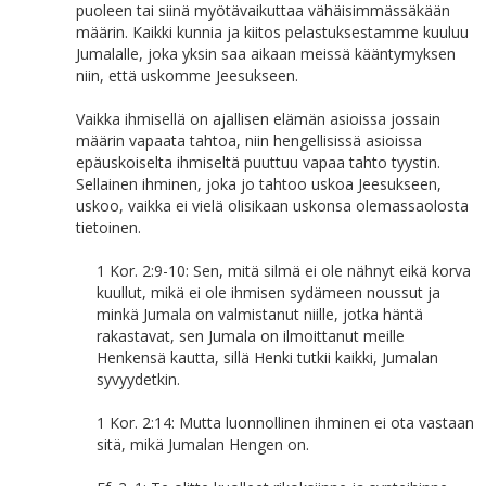
puoleen tai siinä myötävaikuttaa vähäisimmässäkään
määrin. Kaikki kunnia ja kiitos pelastuksestamme kuuluu
Jumalalle, joka yksin saa aikaan meissä kääntymyksen
niin, että uskomme Jeesukseen.
Vaikka ihmisellä on ajallisen elämän asioissa jossain
määrin vapaata tahtoa, niin hengellisissä asioissa
epäuskoiselta ihmiseltä puuttuu vapaa tahto tyystin.
Sellainen ihminen, joka jo tahtoo uskoa Jeesukseen,
uskoo, vaikka ei vielä olisikaan uskonsa olemassaolosta
tietoinen.
1 Kor. 2:9-10: Sen, mitä silmä ei ole nähnyt eikä korva
kuullut, mikä ei ole ihmisen sydämeen noussut ja
minkä Jumala on valmistanut niille, jotka häntä
rakastavat, sen Jumala on ilmoittanut meille
Henkensä kautta, sillä Henki tutkii kaikki, Jumalan
syvyydetkin.
1 Kor. 2:14: Mutta luonnollinen ihminen ei ota vastaan
sitä, mikä Jumalan Hengen on.