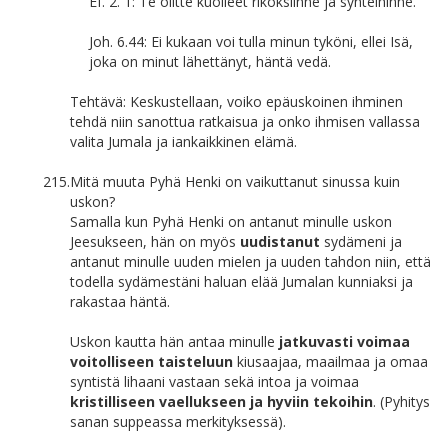
Ef. 2. 1: Te olitte kuolleet rikoksiinne ja synteihinne.
Joh. 6.44: Ei kukaan voi tulla minun tyköni, ellei Isä,
joka on minut lähettänyt, häntä vedä.
Tehtävä: Keskustellaan, voiko epäuskoinen ihminen
tehdä niin sanottua ratkaisua ja onko ihmisen vallassa
valita Jumala ja iankaikkinen elämä.
215.
Mitä muuta Pyhä Henki on vaikuttanut sinussa kuin
uskon?
Samalla kun Pyhä Henki on antanut minulle uskon
Jeesukseen, hän on myös
uudistanut
sydämeni ja
antanut minulle uuden mielen ja uuden tahdon niin, että
todella sydämestäni haluan elää Jumalan kunniaksi ja
rakastaa häntä.
Uskon kautta hän antaa minulle
jatkuvasti voimaa
voitolliseen taisteluun
kiusaajaa, maailmaa ja omaa
syntistä lihaani vastaan sekä intoa ja voimaa
kristilliseen vaellukseen ja hyviin tekoihin
. (Pyhitys
sanan suppeassa merkityksessä).