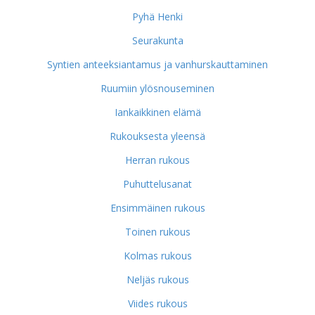
Pyhä Henki
Seurakunta
Syntien anteeksiantamus ja vanhurskauttaminen
Ruumiin ylösnouseminen
Iankaikkinen elämä
Rukouksesta yleensä
Herran rukous
Puhuttelusanat
Ensimmäinen rukous
Toinen rukous
Kolmas rukous
Neljäs rukous
Viides rukous