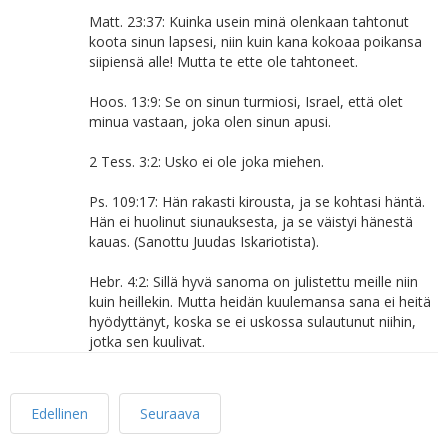
Matt. 23:37: Kuinka usein minä olenkaan tahtonut
koota sinun lapsesi, niin kuin kana kokoaa poikansa
siipiensä alle! Mutta te ette ole tahtoneet.
Hoos. 13:9: Se on sinun turmiosi, Israel, että olet
minua vastaan, joka olen sinun apusi.
2 Tess. 3:2: Usko ei ole joka miehen.
Ps. 109:17: Hän rakasti kirousta, ja se kohtasi häntä.
Hän ei huolinut siunauksesta, ja se väistyi hänestä
kauas. (Sanottu Juudas Iskariotista).
Hebr. 4:2: Sillä hyvä sanoma on julistettu meille niin
kuin heillekin. Mutta heidän kuulemansa sana ei heitä
hyödyttänyt, koska se ei uskossa sulautunut niihin,
jotka sen kuulivat.
Edellinen
Seuraava