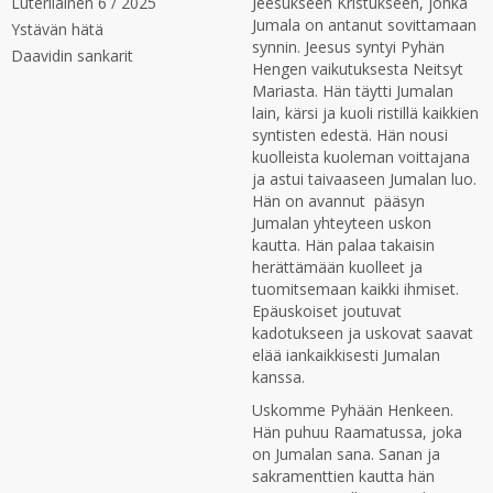
Luterilainen 6 / 2025
Jeesukseen Kristukseen, jonka
Jumala on antanut sovittamaan
Ystävän hätä
synnin. Jeesus syntyi Pyhän
Daavidin sankarit
Hengen vaikutuksesta Neitsyt
Mariasta. Hän täytti Jumalan
lain, kärsi ja kuoli ristillä kaikkien
syntisten edestä. Hän nousi
kuolleista kuoleman voittajana
ja astui taivaaseen Jumalan luo.
Hän on avannut pääsyn
Jumalan yhteyteen uskon
kautta. Hän palaa takaisin
herättämään kuolleet ja
tuomitsemaan kaikki ihmiset.
Epäuskoiset joutuvat
kadotukseen ja uskovat saavat
elää iankaikkisesti Jumalan
kanssa.
Uskomme Pyhään Henkeen.
Hän puhuu Raamatussa, joka
on Jumalan sana. Sanan ja
sakramenttien kautta hän