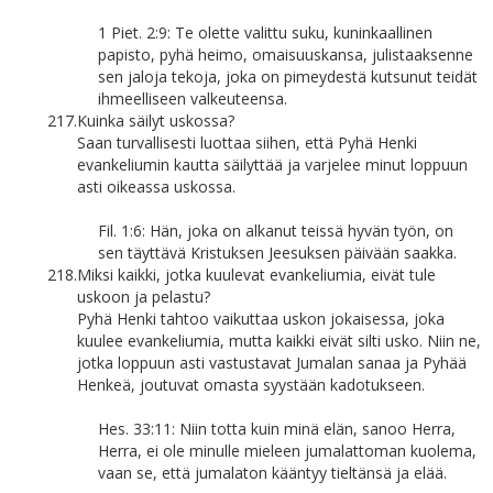
1 Piet. 2:9: Te olette valittu suku, kuninkaallinen
papisto, pyhä heimo, omaisuuskansa, julistaaksenne
sen jaloja tekoja, joka on pimeydestä kutsunut teidät
ihmeelliseen valkeuteensa.
217.
Kuinka säilyt uskossa?
Saan turvallisesti luottaa siihen, että Pyhä Henki
evankeliumin kautta säilyttää ja varjelee minut loppuun
asti oikeassa uskossa.
Fil. 1:6: Hän, joka on alkanut teissä hyvän työn, on
sen täyttävä Kristuksen Jeesuksen päivään saakka.
218.
Miksi kaikki, jotka kuulevat evankeliumia, eivät tule
uskoon ja pelastu?
Pyhä Henki tahtoo vaikuttaa uskon jokaisessa, joka
kuulee evankeliumia, mutta kaikki eivät silti usko. Niin ne,
jotka loppuun asti vastustavat Jumalan sanaa ja Pyhää
Henkeä, joutuvat omasta syystään kadotukseen.
Hes. 33:11: Niin totta kuin minä elän, sanoo Herra,
Herra, ei ole minulle mieleen jumalattoman kuolema,
vaan se, että jumalaton kääntyy tieltänsä ja elää.