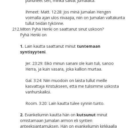
puhuneet sen, minkä saivat Jumalalta.
Ihmeet: Matt. 12:28: Jos minä Jumalan Hengen
voimalla ajan ulos riivaajia, niin on Jumalan valtakunta
tullut teidän tykönne.
212.
Miten Pyhä Henki on saattanut sinut uskoon?
Pyhä Henki on
1.
Lain kautta saattanut minut
tuntemaan
syntisyyteni
.
Jer. 23:29: Eikö minun sanani ole kuin tuli, sanoo
Herra, ja kuin vasara, joka kallion murtaa.
Gal. 3:24: Niin muodoin on laista tullut meille
kasvattaja Kristukseen, että me tulisimme uskosta
vanhurskaiksi.
Room. 3:20: Lain kautta tulee synnin tunto.
2.
Evankeliumin kautta hän on
kutsunut
minut
omistamaan Jumalan armon eli syntien
anteeksiantamuksen. Hän on evankeliumin kirkkaalla