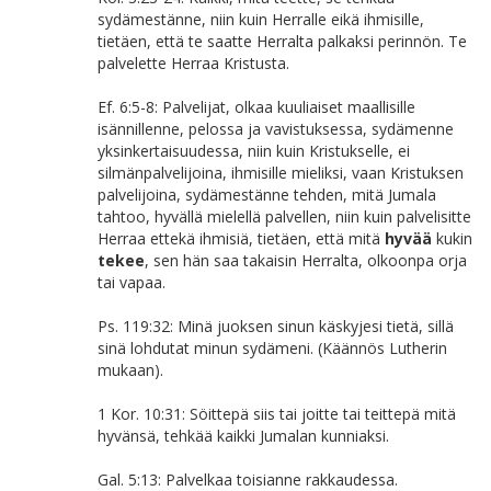
sydämestänne, niin kuin Herralle eikä ihmisille,
tietäen, että te saatte Herralta palkaksi perinnön. Te
palvelette Herraa Kristusta.
Ef. 6:5-8: Palvelijat, olkaa kuuliaiset maallisille
isännillenne, pelossa ja vavistuksessa, sydämenne
yksinkertaisuudessa, niin kuin Kristukselle, ei
silmänpalvelijoina, ihmisille mieliksi, vaan Kristuksen
palvelijoina, sydämestänne tehden, mitä Jumala
tahtoo, hyvällä mielellä palvellen, niin kuin palvelisitte
Herraa ettekä ihmisiä, tietäen, että mitä
hyvää
kukin
tekee
, sen hän saa takaisin Herralta, olkoonpa orja
tai vapaa.
Ps. 119:32: Minä juoksen sinun käskyjesi tietä, sillä
sinä lohdutat minun sydämeni. (Käännös Lutherin
mukaan).
1 Kor. 10:31: Söittepä siis tai joitte tai teittepä mitä
hyvänsä, tehkää kaikki Jumalan kunniaksi.
Gal. 5:13: Palvelkaa toisianne rakkaudessa.