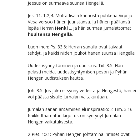
Jeesus on surmaava suunsa Hengellä.
Jes. 11: 1,2,4: Mutta Iisain kannosta puhkeaa Virpi ja
Vesa versoo hänen juuristansa. Ja hänen päällänsä
lepää Herran
Henki
... ja hän surmaa jumalattomat
huultensa Hengellä
.
Luominen: Ps. 33:6: Herran sanalla ovat taivaat
tehdyt, ja kaikki niiden joukot hänen suunsa Hengellä.
Uudestisynnyttäminen ja uudistus: Tiit. 3:5: Hän
pelasti meidät uudestisyntymisen peson ja Pyhän
Hengen uudistuksen kautta.
Joh. 3:5: Jos joku ei synny vedestä ja Hengestä, hän ei
voi päästä sisälle Jumalan valtakuntaan.
Jumalan sanan antaminen eli inspiraatio: 2 Tim. 3:16:
Kaikki Raamatun kirjoitus on syntynyt Jumalan
Hengen vaikutuksesta.
2 Piet. 1:21: Pyhän Hengen johtamina ihmiset ovat