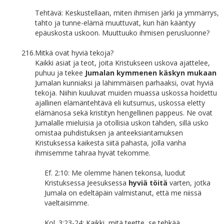
Tehtävä: Keskustellaan, miten ihmisen järki ja ymmärrys,
tahto ja tunne-elämä muuttuvat, kun hän kääntyy
epäuskosta uskoon. Muuttuuko ihmisen perusluonne?
216.
Mitkä ovat hyviä tekoja?
Kaikki asiat ja teot, joita Kristukseen uskova ajattelee,
puhuu ja tekee
Jumalan kymmenen käskyn mukaan
Jumalan kunniaksi ja lähimmäisen parhaaksi, ovat hyviä
tekoja. Niihin kuuluvat muiden muassa uskossa hoidettu
ajallinen elämäntehtävä eli kutsumus, uskossa eletty
elämänosa sekä kristityn hengellinen pappeus. Ne ovat
Jumalalle mieluisia ja otollisia uskon tähden, sillä usko
omistaa puhdistuksen ja anteeksiantamuksen
Kristuksessa kaikesta siitä pahasta, jolla vanha
ihmisemme tahraa hyvät tekomme.
Ef. 2:10: Me olemme hänen tekonsa, luodut
Kristuksessa Jeesuksessa
hyviä töitä
varten, jotka
Jumala on edeltäpäin valmistanut, että me niissä
vaeltaisimme.
Kol. 3:23-24: Kaikki, mitä teette, se tehkää