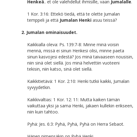
Henkeä
.. et ole valehdellut ihmisille, vaan
Jumalalle
.
1 Kor. 3:16: Ettekö tiedä, että te olette Jumalan
temppeli ja että
Jumalan Henki
asuu teissä?
2. Jumalan ominaisuudet.
Kaikkialla oleva: Ps. 139:7-8: Minne minä voisin
mennä, missä ei sinun Henkesi olisi, minne paeta
sinun kasvojesi edestä? Jos minä taivaaseen nousisin,
niin sinä olet siellä. Jos minä helvettiin vuoteeni
tekisin, niin katso, sinä olet siellä.
Kaikkitietävä: 1 Kor. 2:10: Henki tutkii kaikki, Jumalan
syvyydetkin.
Kaikkivaltias: 1 Kor. 12: 11: Mutta kaiken tämän
vaikuttaa yksi ja sama Henki, jakaen kullekin erikseen,
niin kuin tahtoo.
Pyhä: Jes. 6:3: Pyhä, Pyhä, Pyhä on Herra Sebaot.
Hänen nimensäkin on Pyhä Henki.