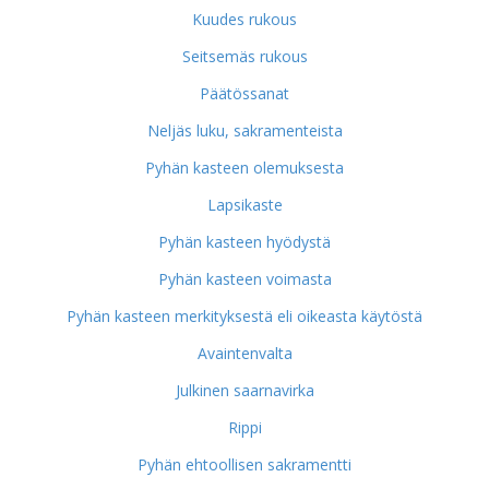
Kuudes rukous
Seitsemäs rukous
Päätössanat
Neljäs luku, sakramenteista
Pyhän kasteen olemuksesta
Lapsikaste
Pyhän kasteen hyödystä
Pyhän kasteen voimasta
Pyhän kasteen merkityksestä eli oikeasta käytöstä
Avaintenvalta
Julkinen saarnavirka
Rippi
Pyhän ehtoollisen sakramentti