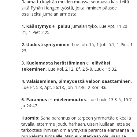
Raamattu käyttää muiden muassa seuraavia käsitteitä
siitä Pyhän Hengen työstä, joita ihminen pääsee
osalliseksi Jumalan armosta:
1. Kääntymys
eli
paluu
Jumalan tykö. Lue Apt. 11:20-
21, 1 Piet 2:25.
2. Uudestisyntyminen.
Lue Joh. 15, 1 Joh. 5:1, 1 Piet. 1:
23.
3. Kuolemasta herättäminen
eli
eläväksi
tekeminen.
Lue Kol. 2:12, Ef, 2:5-8. Luuk. 15:32.
4. Valaiseminen, pimeydestä valoon saattaminen.
Lue Ef. 5:8, Apt. 26:18, Joh. 12:46. 2 Kor. 4:6.
5. Parannus
eli
mielenmuutos.
Lue Luuk. 13:3-5, 15:7
ja 24:47.
Huomio:
Sana parannus on tarpeen ymmärtää oikealla
tavalla, ettemme joudu harhaan. Usein luullaan, että se
tarkoittaisi ihmisen omia yrityksiä parantaa elämäänsä ja
niin kelvata Jumalalle. Näin ei kuitenkaan ole, vaan se