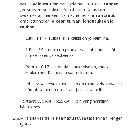
valolla
valaissut
pimeän sydämeni niin, että
tunnen
Jeesuksen
Kristuksen, Vapahtajani, ja
uskon
sydämestäni häneen. Näin Pyhä Henki
on antanut
omalletunnolleni
oikean turvan
,
lohdutuksen ja
rauhan
.
Luuk. 14:17: Tulkaa, sillä kaikki on jo valmiina.
1 Piet. 2:9: Jumala on pimeydestä kutsunut teidät
ihmeelliseen valkeuteensa.
Room. 10:17: Usko tulee kuulemisesta, mutta
kuuleminen Kristuksen sanan kautta.
Joh. 16:14: Jeesus sanoi: Hän on minut kirkastava, sillä
hän ottaa minun omastani ja julistaa teille.
Tehtävä: Lue Apt. 16:25-34: Filipin vanginvartijan
kääntymys.
213.
Millaisilla käsitteillä Raamattu kuvaa tätä Pyhän Hengen
työtä?