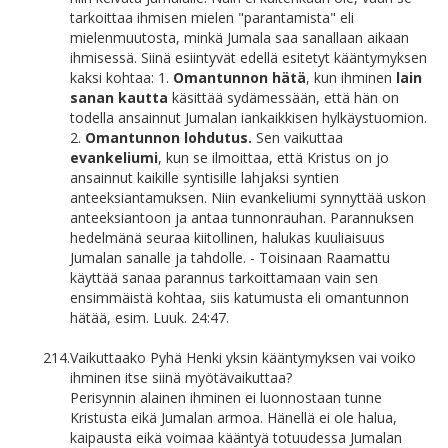
tarkoittaa ihmisen mielen "parantamista" eli
mielenmuutosta, minkä Jumala saa sanallaan aikaan
ihmisessä. Siinä esiintyvät edellä esitetyt kääntymyksen
kaksi kohtaa: 1.
Omantunnon hätä
, kun ihminen
lain
sanan kautta
käsittää sydämessään, että hän on
todella ansainnut Jumalan iankaikkisen hylkäystuomion.
2.
Omantunnon lohdutus.
Sen vaikuttaa
evankeliumi
, kun se ilmoittaa, että Kristus on jo
ansainnut kaikille syntisille lahjaksi syntien
anteeksiantamuksen. Niin evankeliumi synnyttää uskon
anteeksiantoon ja antaa tunnonrauhan. Parannuksen
hedelmänä seuraa kiitollinen, halukas kuuliaisuus
Jumalan sanalle ja tahdolle. - Toisinaan Raamattu
käyttää sanaa parannus tarkoittamaan vain sen
ensimmäistä kohtaa, siis katumusta eli omantunnon
hätää, esim. Luuk. 24:47.
214.
Vaikuttaako Pyhä Henki yksin kääntymyksen vai voiko
ihminen itse siinä myötävaikuttaa?
Perisynnin alainen ihminen ei luonnostaan tunne
Kristusta eikä Jumalan armoa. Hänellä ei ole halua,
kaipausta eikä voimaa kääntyä totuudessa Jumalan