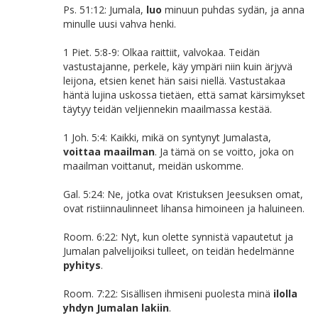
Ps. 51:12: Jumala,
luo
minuun puhdas sydän, ja anna
minulle uusi vahva henki.
1 Piet. 5:8-9: Olkaa raittiit, valvokaa. Teidän
vastustajanne, perkele, käy ympäri niin kuin ärjyvä
leijona, etsien kenet hän saisi niellä. Vastustakaa
häntä lujina uskossa tietäen, että samat kärsimykset
täytyy teidän veljiennekin maailmassa kestää.
1 Joh. 5:4: Kaikki, mikä on syntynyt Jumalasta,
voittaa maailman
. Ja tämä on se voitto, joka on
maailman voittanut, meidän uskomme.
Gal. 5:24: Ne, jotka ovat Kristuksen Jeesuksen omat,
ovat ristiinnaulinneet lihansa himoineen ja haluineen.
Room. 6:22: Nyt, kun olette synnistä vapautetut ja
Jumalan palvelijoiksi tulleet, on teidän hedelmänne
pyhitys
.
Room. 7:22: Sisällisen ihmiseni puolesta minä
ilolla
yhdyn Jumalan lakiin
.