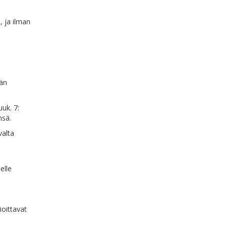
, ja ilman
hän
uuk. 7:
nsä.
valta
elle
nioittavat