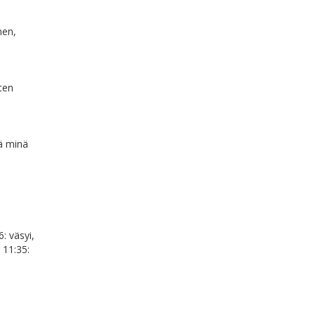
nen,
ten
tä minä
6: väsyi,
 11:35: