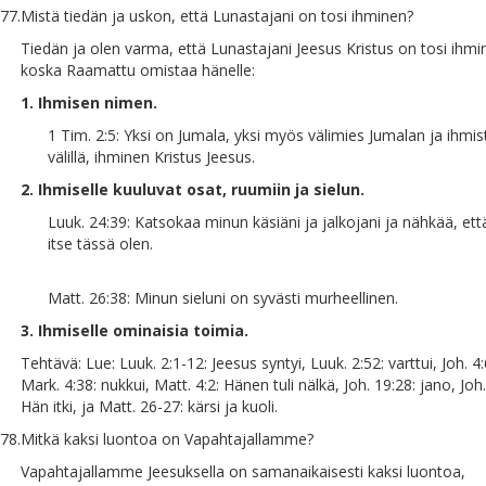
77.
Mistä tiedän ja uskon, että Lunastajani on tosi ihminen?
Tiedän ja olen varma, että Lunastajani Jeesus Kristus on tosi ihmi
koska Raamattu omistaa hänelle:
1. Ihmisen nimen.
1 Tim. 2:5: Yksi on Jumala, yksi myös välimies Jumalan ja ihmis
välillä, ihminen Kristus Jeesus.
2. Ihmiselle kuuluvat osat, ruumiin ja sielun.
Luuk. 24:39: Katsokaa minun käsiäni ja jalkojani ja nähkää, et
itse tässä olen.
Matt. 26:38: Minun sieluni on syvästi murheellinen.
3. Ihmiselle ominaisia toimia.
Tehtävä: Lue: Luuk. 2:1-12: Jeesus syntyi, Luuk. 2:52: varttui, Joh. 4:
Mark. 4:38: nukkui, Matt. 4:2: Hänen tuli nälkä, Joh. 19:28: jano, Joh.
Hän itki, ja Matt. 26-27: kärsi ja kuoli.
78.
Mitkä kaksi luontoa on Vapahtajallamme?
Vapahtajallamme Jeesuksella on samanaikaisesti kaksi luontoa,