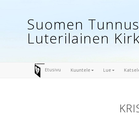
Suomen Tunnust
Luterilainen Kir
Etusivu
Kuuntele
Lue
Katsel
KRI