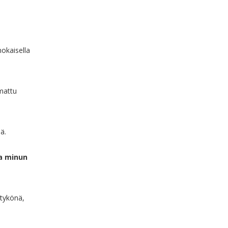
nokaisella
mattu
ä.
ja minun
 tykönä,