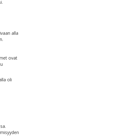
i.
n
ivaan alla
n.
met ovat
tu
lla oli
sa.
ihmisyyden