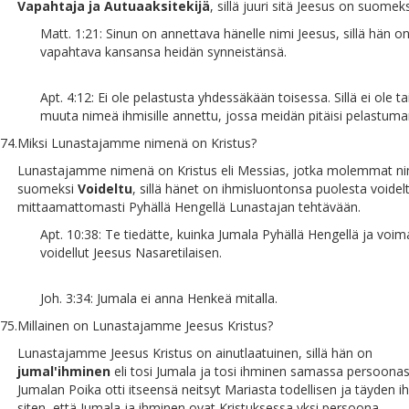
Vapahtaja ja Autuaaksitekijä
, sillä juuri sitä Jeesus on suomeks
Matt. 1:21: Sinun on annettava hänelle nimi Jeesus, sillä hän o
vapahtava kansansa heidän synneistänsä.
Apt. 4:12: Ei ole pelastusta yhdessäkään toisessa. Sillä ei ole ta
muuta nimeä ihmisille annettu, jossa meidän pitäisi pelastuma
74.
Miksi Lunastajamme nimenä on Kristus?
Lunastajamme nimenä on Kristus eli Messias, jotka molemmat ni
suomeksi
Voideltu
, sillä hänet on ihmisluontonsa puolesta voidel
mittaamattomasti Pyhällä Hengellä Lunastajan tehtävään.
Apt. 10:38: Te tiedätte, kuinka Jumala Pyhällä Hengellä ja voima
voidellut Jeesus Nasaretilaisen.
Joh. 3:34: Jumala ei anna Henkeä mitalla.
75.
Millainen on Lunastajamme Jeesus Kristus?
Lunastajamme Jeesus Kristus on ainutlaatuinen, sillä hän on
jumal'ihminen
eli tosi Jumala ja tosi ihminen samassa persoonas
Jumalan Poika otti itseensä neitsyt Mariasta todellisen ja täyden 
siten, että Jumala ja ihminen ovat Kristuksessa yksi persoona.