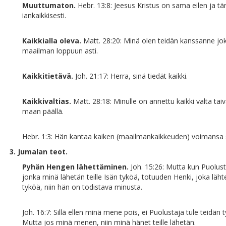
Muuttumaton.
Hebr. 13:8: Jeesus Kristus on sama eilen ja tä
iankaikkisesti.
Kaikkialla oleva.
Matt. 28:20: Minä olen teidän kanssanne jo
maailman loppuun asti.
Kaikkitietävä.
Joh. 21:17: Herra, sinä tiedät kaikki.
Kaikkivaltias.
Matt. 28:18: Minulle on annettu kaikki valta tai
maan päällä.
Hebr. 1:3: Hän kantaa kaiken (maailmankaikkeuden) voimansa s
3. Jumalan teot.
Pyhän Hengen lähettäminen.
Joh. 15:26: Mutta kun Puolust
jonka minä lähetän teille Isän tyköä, totuuden Henki, joka läht
tyköä, niin hän on todistava minusta.
Joh. 16:7: Sillä ellen minä mene pois, ei Puolustaja tule teidän 
Mutta jos minä menen, niin minä hänet teille lähetän.