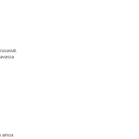
rusasiat.
ttavassa
n ainoa