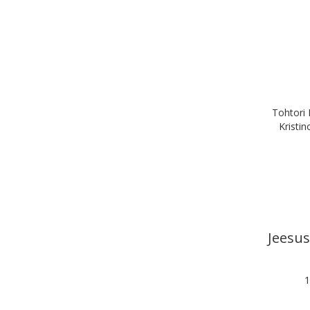
Tohtori 
Kristin
Jeesus
1