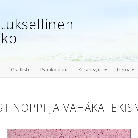
uksellinen
kko
e
Osallistu
Pyhäkouluun
Kirjamyynti
Tietoa
STINOPPI JA VÄHÄKATEKI