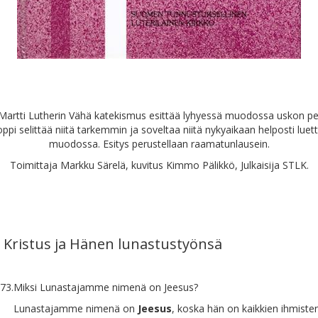
Martti Lutherin Vähä katekismus esittää lyhyessä muodossa uskon pe
oppi selittää niitä tarkemmin ja soveltaa niitä nykyaikaan helposti lue
muodossa. Esitys perustellaan raamatunlausein.
Toimittaja Markku Särelä, kuvitus Kimmo Pälikkö, Julkaisija STLK.
 Kristus ja Hänen lunastustyönsä
73.
Miksi Lunastajamme nimenä on Jeesus?
Lunastajamme nimenä on
Jeesus
, koska hän on kaikkien ihmiste