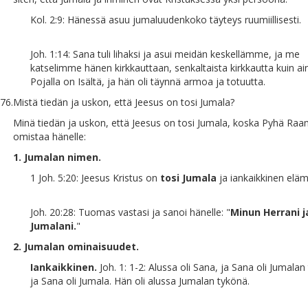
Kol. 2:9: Hänessä asuu jumaluudenkoko täyteys ruumiillisesti.
Joh. 1:14: Sana tuli lihaksi ja asui meidän keskellämme, ja me
katselimme hänen kirkkauttaan, senkaltaista kirkkautta kuin ai
Pojalla on Isältä, ja hän oli täynnä armoa ja totuutta.
76.
Mistä tiedän ja uskon, että Jeesus on tosi Jumala?
Minä tiedän ja uskon, että Jeesus on tosi Jumala, koska Pyhä Raa
omistaa hänelle:
1. Jumalan nimen.
1 Joh. 5:20: Jeesus Kristus on
tosi Jumala
ja iankaikkinen eläm
Joh. 20:28: Tuomas vastasi ja sanoi hänelle: "
Minun Herrani 
Jumalani.
"
2. Jumalan ominaisuudet.
Iankaikkinen.
Joh. 1: 1-2: Alussa oli Sana, ja Sana oli Jumalan
ja Sana oli Jumala. Hän oli alussa Jumalan tykönä.