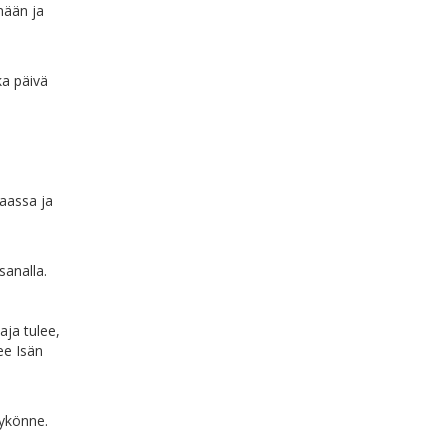
nään ja
ka päivä
vaassa ja
analla.
aja tulee,
ee Isän
tykönne.