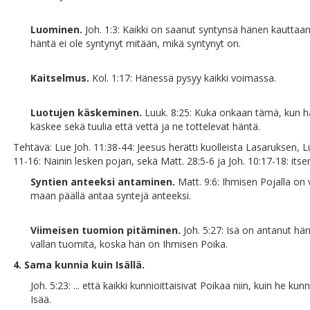
Luominen.
Joh. 1:3: Kaikki on saanut syntynsä hänen kauttaan
häntä ei ole syntynyt mitään, mikä syntynyt on.
Kaitselmus.
Kol. 1:17: Hänessä pysyy kaikki voimassa.
Luotujen käskeminen.
Luuk. 8:25: Kuka onkaan tämä, kun 
käskee sekä tuulia että vettä ja ne tottelevat häntä.
Tehtävä: Lue Joh. 11:38-44: Jeesus herätti kuolleista Lasaruksen, L
11-16: Nainin lesken pojan, sekä Matt. 28:5-6 ja Joh. 10:17-18: itse
Syntien anteeksi antaminen.
Matt. 9:6: Ihmisen Pojalla on 
maan päällä antaa syntejä anteeksi.
Viimeisen tuomion pitäminen.
Joh. 5:27: Isä on antanut hän
vallan tuomita, koska hän on Ihmisen Poika.
4. Sama kunnia kuin Isällä.
Joh. 5:23: ... että kaikki kunnioittaisivat Poikaa niin, kuin he kun
Isää.