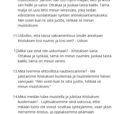
sen heille ja sanoi: Ottakaa ja juokaa tästä kaikki. Tämä
malja on uusi liitto minun veressäni, joka teidän
edestänne vuodatetaan syntien anteeksiantamukseksi.
Niin usein kuin te siitä juotte, tehkää se minun
muistokseni.
11.
Uskotko, että tässä sakramentissa sinulle annetaan
Kristuksen tosi ruumis ja tosi veri? - Uskon.
12
Mikä saa sinut niin uskomaan? - Kristuksen sana:
Ottakaa ja syökää, tämä on minun ruumiini; juokaa tästä
kaikki, tämä on minun vereni.
13.
Mitä teemme ehtoollista nauttiessamme? - Me
julistamme Kristuksen kuolemaa ja muistelemme hänen
sanojaan: "Niin usein kuin te siitä juotte, tehkää se
minun muistokseni."
14.
Miksi meidän tulee muistella ja julistaa Kristuksen
kuolemaan? - Lujittuaksemme siinä uskossa, ettei
mikään luotu ole voinut sovittaa syntejämme, vaan yksin
Herramme Kristus, ja oppiaksemme pitämään