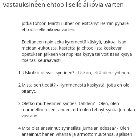
vastauksineen ehtoolliselle aikovia varten
jotka tohtori Martti Luther on esittänyt Herran pyhälle
ehtoolliselle aikovia varten.
Edeltäneen ripin sekä kymmentä käskyä, uskoa, Isän
meidän -rukousta, kastetta ja ehtoollista koskevan
opetuksen jälkeen voi rippi-isä kysyä tai voit itseä kysyä
itseltäsi seuraavasti:
1.
Uskotko olevasi syntinen? - Uskon, että olen syntinen.
2.
Mistä sen tiedät? - Kymmenestä käskystä, joita en ole
pitänyt.
3.
Oletko murheellinen syntiesi tähden? - Olen, olen
murheellinen sen tähden, että olen tehnyt syntiä Jumalaa
vastaan.
4.
Mitä olet ansainnut synneilläsi Jumalan edessä? - Olen
ansainnut hänen vihansa ja armottomuutensa, ajallisen