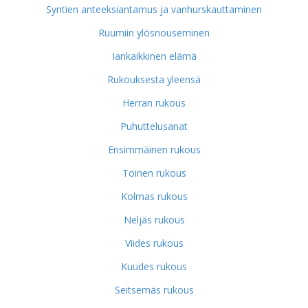
Syntien anteeksiantamus ja vanhurskauttaminen
Ruumiin ylösnouseminen
Iankaikkinen elämä
Rukouksesta yleensä
Herran rukous
Puhuttelusanat
Ensimmäinen rukous
Toinen rukous
Kolmas rukous
Neljäs rukous
Viides rukous
Kuudes rukous
Seitsemäs rukous