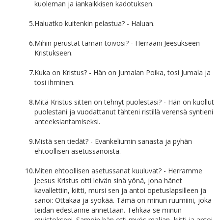
kuoleman ja iankaikkisen kadotuksen.
5.
Haluatko kuitenkin pelastua? - Haluan.
6.
Mihin perustat tämän toivosi? - Herraani Jeesukseen
Kristukseen.
7.
Kuka on Kristus? - Hän on Jumalan Poika, tosi Jumala ja
tosi ihminen.
8.
Mitä Kristus sitten on tehnyt puolestasi? - Hän on kuollut
puolestani ja vuodattanut tähteni ristillä verensä syntieni
anteeksiantamiseksi.
9.
Mistä sen tiedät? - Evankeliumin sanasta ja pyhän
ehtoollisen asetussanoista.
10.
Miten ehtoollisen asetussanat kuuluvat? - Herramme
Jeesus Kristus otti leivän sinä yönä, jona hänet
kavallettiin, kiitti, mursi sen ja antoi opetuslapsilleen ja
sanoi: Ottakaa ja syökää. Tämä on minun ruumiini, joka
teidän edestänne annettaan. Tehkää se minun
muistokseni. Samoin hän otti myös maljan, kiitti ja antoi