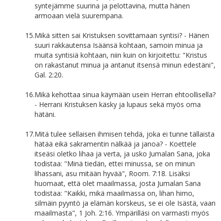
syntejämme suurina ja pelottavina, mutta hänen
armoaan vielä suurempana.
15.
Mikä sitten sai Kristuksen sovittamaan syntisi? - Hänen
suuri rakkautensa Isäänsä kohtaan, samoin minua ja
muita syntisiä kohtaan, niin kuin on kirjoitettu: "Kristus
on rakastanut minua ja antanut itsensä minun edestäni",
Gal. 2:20.
16.
Mikä kehottaa sinua käymään usein Herran ehtoollisella?
- Herrani Kristuksen käsky ja lupaus sekä myös oma
hätäni.
17.
Mitä tulee sellaisen ihmisen tehdä, joka ei tunne tällaista
hätää eikä sakramentin nälkää ja janoa? - Koettele
itseäsi oletko lihaa ja verta, ja usko Jumalan Sana, joka
todistaa: "Minä tiedän, ettei minussa, se on minun
lihassani, asu mitään hyvää", Room. 7:18. Lisäksi
huomaat, että olet maailmassa, josta Jumalan Sana
todistaa: "Kaikki, mikä maailmassa on, lihan himo,
silmäin pyyntö ja elämän korskeus, se ei ole Isästä, vaan
maailmasta", 1 Joh. 2:16. Ympärilläsi on varmasti myös