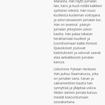
Mariasta. Hän täytti Jumalan
lain, kärsi ja kuoli ristillä kaikkien
syntisten edestä. Hän nousi
kuolleista kuoleman voittajana
ja astui taivaaseen Jumalan luo.
Hän on avannut pääsyn
Jumalan yhteyteen uskon
kautta. Hän palaa takaisin
herättämään kuolleet ja
tuomitsemaan kaikki ihmiset.
Epäuskoiset joutuvat
kadotukseen ja uskovat saavat
elää iankaikkisesti Jumalan
kanssa.
Uskomme Pyhään Henkeen.
Hän puhuu Raamatussa, joka
on Jumalan sana. Sanan ja
sakramenttien kautta hän
synnyttää ja ylläpitää uskoa.
Niiden ääreen Jumala kutsuu
meidät kokoontumaan
seurakuntana.