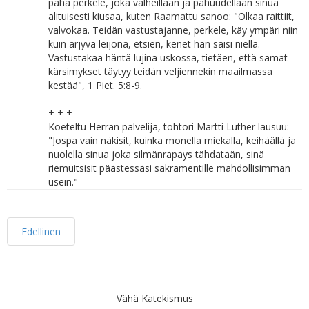
paha perkele, joka valheillaan ja pahuudellaan sinua
alituisesti kiusaa, kuten Raamattu sanoo: "Olkaa raittiit,
valvokaa. Teidän vastustajanne, perkele, käy ympäri niin
kuin ärjyvä leijona, etsien, kenet hän saisi niellä.
Vastustakaa häntä lujina uskossa, tietäen, että samat
kärsimykset täytyy teidän veljiennekin maailmassa
kestää", 1 Piet. 5:8-9.
+ + +
Koeteltu Herran palvelija, tohtori Martti Luther lausuu:
"Jospa vain näkisit, kuinka monella miekalla, keihäällä ja
nuolella sinua joka silmänräpäys tähdätään, sinä
riemuitsisit päästessäsi sakramentille mahdollisimman
usein."
Edellinen
Vähä Katekismus