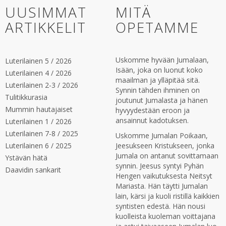
UUSIMMAT
MITÄ
ARTIKKELIT
OPETAMME
Uskomme hyvään Jumalaan,
Luterilainen 5 / 2026
Isään, joka on luonut koko
Luterilainen 4 / 2026
maailman ja ylläpitää sitä.
Luterilainen 2-3 / 2026
Synnin tähden ihminen on
Tulitikkurasia
joutunut Jumalasta ja hänen
Mummin hautajaiset
hyvyydestään eroon ja
ansainnut kadotuksen.
Luterilainen 1 / 2026
Luterilainen 7-8 / 2025
Uskomme Jumalan Poikaan,
Luterilainen 6 / 2025
Jeesukseen Kristukseen, jonka
Jumala on antanut sovittamaan
Ystävän hätä
synnin. Jeesus syntyi Pyhän
Daavidin sankarit
Hengen vaikutuksesta Neitsyt
Mariasta. Hän täytti Jumalan
lain, kärsi ja kuoli ristillä kaikkien
syntisten edestä. Hän nousi
kuolleista kuoleman voittajana