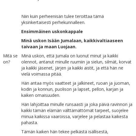
Niin kuin perheenisän tulee teroittaa tämä
yksinkertaisesti perhekunnalleen.
Ensimmäinen uskonkappale
Minä uskon Isään Jumalaan, kaikkivaltiaaseen
taivaan ja maan Luojaan.
Mitä se
Minä uskon, että Jumala on luonut minut ja kaikki
on?
olennot, antanut minulle ruumiin ja sielun, silmät, korvat
ja kaikki jäsenet, järjen ja kaikki aistit, ja että hän ne
vielä voimassa pitää.
Hän antaa myös vaatteet ja jalkineet, ruoan ja juoman,
kodin ja konnun, puolison ja lapset, pellon, karjan ja
kaiken omaisuuden.
Hän lahjoittaa minulle runsaasti ja joka päivä ravinnon ja
kaikki tämän elämän välttämättömät tarpeet, suojelee
minua kaikissa vaaroissa, varjelee ja pelastaa kaikesta
pahasta.
Tämän kaiken hän tekee pelkästä isällisestä,