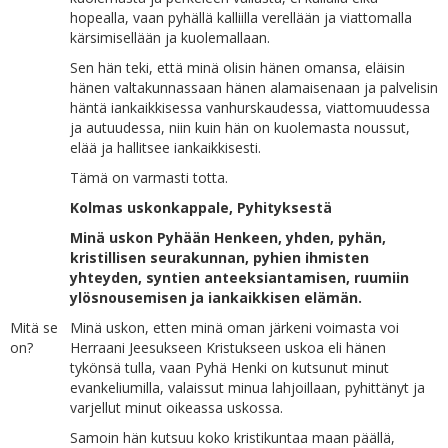
hopealla, vaan pyhällä kalliilla verellään ja viattomalla
kärsimisellään ja kuolemallaan.
Sen hän teki, että minä olisin hänen omansa, eläisin
hänen valtakunnassaan hänen alamaisenaan ja palvelisin
häntä iankaikkisessa vanhurskaudessa, viattomuudessa
ja autuudessa, niin kuin hän on kuolemasta noussut,
elää ja hallitsee iankaikkisesti.
Tämä on varmasti totta.
Kolmas uskonkappale, Pyhityksestä
Minä uskon Pyhään Henkeen, yhden, pyhän,
kristillisen seurakunnan, pyhien ihmisten
yhteyden, syntien anteeksiantamisen, ruumiin
ylösnousemisen ja iankaikkisen elämän.
Mitä se
Minä uskon, etten minä oman järkeni voimasta voi
on?
Herraani Jeesukseen Kristukseen uskoa eli hänen
tykönsä tulla, vaan Pyhä Henki on kutsunut minut
evankeliumilla, valaissut minua lahjoillaan, pyhittänyt ja
varjellut minut oikeassa uskossa.
Samoin hän kutsuu koko kristikuntaa maan päällä,