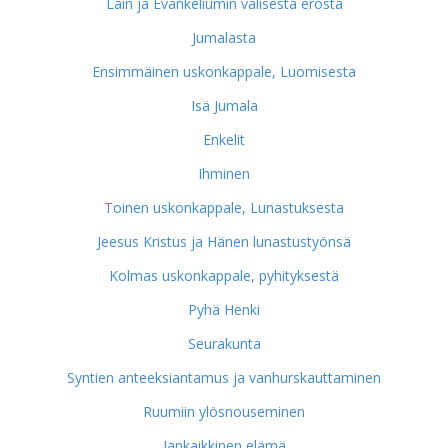
Lain ja Evankeliumin välisestä erosta
Jumalasta
Ensimmäinen uskonkappale, Luomisesta
Isä Jumala
Enkelit
Ihminen
Toinen uskonkappale, Lunastuksesta
Jeesus Kristus ja Hänen lunastustyönsä
Kolmas uskonkappale, pyhityksestä
Pyhä Henki
Seurakunta
Syntien anteeksiantamus ja vanhurskauttaminen
Ruumiin ylösnouseminen
Iankaikkinen elämä