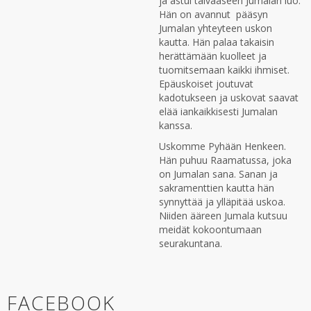
ja astui taivaaseen Jumalan luo.
Hän on avannut pääsyn
Jumalan yhteyteen uskon
kautta. Hän palaa takaisin
herättämään kuolleet ja
tuomitsemaan kaikki ihmiset.
Epäuskoiset joutuvat
kadotukseen ja uskovat saavat
elää iankaikkisesti Jumalan
kanssa.
Uskomme Pyhään Henkeen.
Hän puhuu Raamatussa, joka
on Jumalan sana. Sanan ja
sakramenttien kautta hän
synnyttää ja ylläpitää uskoa.
Niiden ääreen Jumala kutsuu
meidät kokoontumaan
seurakuntana.
FACEBOOK