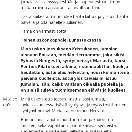
jumalallisesta hyvyydestään ja laupeudestaan, ilman
mitään minun ansiotani tai arvollisuuttani.
Tästä kaikesta minun tulee häntä kiittää ja ylistää, häntä
palvella ja olla hänelle kuuliainen.
Tämä on varmasti totta
Toinen uskonkappale,
Lunastuksesta
Minä uskon Jeesukseen Kristukseen, Jumalan
ainoaan Poikaan, meidän Herraamme, joka sikisi
Pyhästä Hengestä, syntyi neitsyt Mariasta, kärsi
Pontius Pilatuksen aikana, ristiinnaulittiin, kuoli ja
haudattiin, astui alas helvettiin, nousi kolmantena
päivänä kuolleista, astui ylös taivaisiin, istuu
Jumalan, Isän, kaikkivaltiaan oikealla puolella ja
on sieltä tuleva tuomitsemaan elävät ja kuolleet.
Mitä se
Minä uskon, että Jeesus Kristus, tosi Jumala,
on?
iankaikkisuudessa Isästä syntynyt, ja myös tosi ihminen,
syntynyt neitsyt Mariasta, on minun Herrani.
Hän on lunastanut minut, tuomitun ja kadotetun
ihmisen, sekä vapahtanut minut kaikista synneistä,
kuolemasta ja perkeleen vallasta, ei kullalla eikä