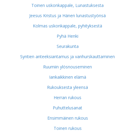
Toinen uskonkappale, Lunastuksesta
Jeesus Kristus ja Hänen lunastustyönsä
Kolmas uskonkappale, pyhityksestä
Pyhä Henki
Seurakunta
Syntien anteeksiantamus ja vanhurskauttaminen
Ruumiin ylösnouseminen
Iankaikkinen elämä
Rukouksesta yleensä
Herran rukous
Puhuttelusanat
Ensimmäinen rukous
Toinen rukous