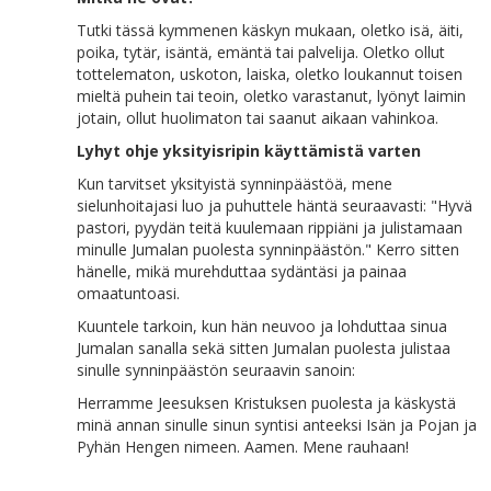
Tutki tässä kymmenen käskyn mukaan, oletko isä, äiti,
poika, tytär, isäntä, emäntä tai palvelija. Oletko ollut
tottelematon, uskoton, laiska, oletko loukannut toisen
mieltä puhein tai teoin, oletko varastanut, lyönyt laimin
jotain, ollut huolimaton tai saanut aikaan vahinkoa.
Lyhyt ohje yksityisripin käyttämistä varten
Kun tarvitset yksityistä synninpäästöä, mene
sielunhoitajasi luo ja puhuttele häntä seuraavasti: "Hyvä
pastori, pyydän teitä kuulemaan rippiäni ja julistamaan
minulle Jumalan puolesta synninpäästön." Kerro sitten
hänelle, mikä murehduttaa sydäntäsi ja painaa
omaatuntoasi.
Kuuntele tarkoin, kun hän neuvoo ja lohduttaa sinua
Jumalan sanalla sekä sitten Jumalan puolesta julistaa
sinulle synninpäästön seuraavin sanoin:
Herramme Jeesuksen Kristuksen puolesta ja käskystä
minä annan sinulle sinun syntisi anteeksi Isän ja Pojan ja
Pyhän Hengen nimeen. Aamen. Mene rauhaan!