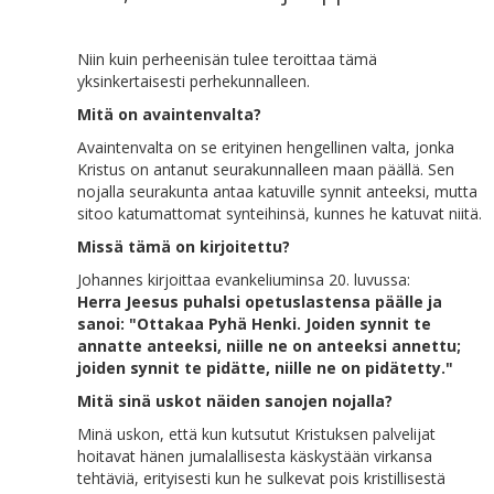
Niin kuin perheenisän tulee teroittaa tämä
yksinkertaisesti perhekunnalleen.
Mitä on avaintenvalta?
Avaintenvalta on se erityinen hengellinen valta, jonka
Kristus on antanut seurakunnalleen maan päällä. Sen
nojalla seurakunta antaa katuville synnit anteeksi, mutta
sitoo katumattomat synteihinsä, kunnes he katuvat niitä.
Missä tämä on kirjoitettu?
Johannes kirjoittaa evankeliuminsa 20. luvussa:
Herra Jeesus puhalsi opetuslastensa päälle ja
sanoi: "Ottakaa Pyhä Henki. Joiden synnit te
annatte anteeksi, niille ne on anteeksi annettu;
joiden synnit te pidätte, niille ne on pidätetty."
Mitä sinä uskot näiden sanojen nojalla?
Minä uskon, että kun kutsutut Kristuksen palvelijat
hoitavat hänen jumalallisesta käskystään virkansa
tehtäviä, erityisesti kun he sulkevat pois kristillisestä