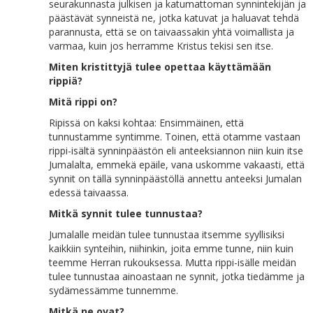
seurakunnasta julkisen ja katumattoman synnintekijän ja
päästävät synneistä ne, jotka katuvat ja haluavat tehdä
parannusta, että se on taivaassakin yhtä voimallista ja
varmaa, kuin jos herramme Kristus tekisi sen itse.
Miten kristittyjä tulee opettaa käyttämään
rippiä?
Mitä rippi on?
Ripissä on kaksi kohtaa: Ensimmäinen, että
tunnustamme syntimme. Toinen, että otamme vastaan
rippi-isältä synninpäästön eli anteeksiannon niin kuin itse
Jumalalta, emmekä epäile, vana uskomme vakaasti, että
synnit on tällä synninpäästöllä annettu anteeksi Jumalan
edessä taivaassa.
Mitkä synnit tulee tunnustaa?
Jumalalle meidän tulee tunnustaa itsemme syyllisiksi
kaikkiin synteihin, niihinkin, joita emme tunne, niin kuin
teemme Herran rukouksessa. Mutta rippi-isälle meidän
tulee tunnustaa ainoastaan ne synnit, jotka tiedämme ja
sydämessämme tunnemme.
Mitkä ne ovat?