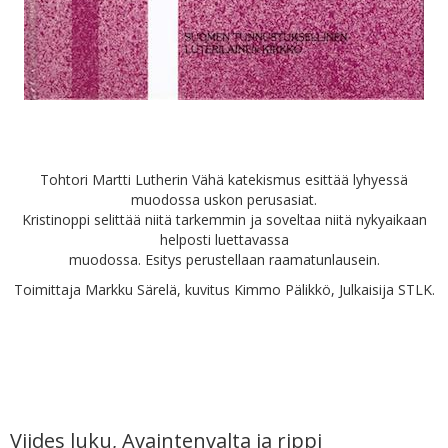
Tohtori Martti Lutherin Vähä katekismus esittää lyhyessä
muodossa uskon perusasiat.
Kristinoppi selittää niitä tarkemmin ja soveltaa niitä nykyaikaan
helposti luettavassa
muodossa. Esitys perustellaan raamatunlausein.
Toimittaja Markku Särelä, kuvitus Kimmo Pälikkö, Julkaisija STLK.
Viides luku, Avaintenvalta ja rippi