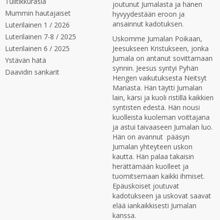
Tulitikkurasia
joutunut Jumalasta ja hänen
Mummin hautajaiset
hyvyydestään eroon ja
ansainnut kadotuksen.
Luterilainen 1 / 2026
Luterilainen 7-8 / 2025
Uskomme Jumalan Poikaan,
Luterilainen 6 / 2025
Jeesukseen Kristukseen, jonka
Jumala on antanut sovittamaan
Ystävän hätä
synnin. Jeesus syntyi Pyhän
Daavidin sankarit
Hengen vaikutuksesta Neitsyt
Mariasta. Hän täytti Jumalan
lain, kärsi ja kuoli ristillä kaikkien
syntisten edestä. Hän nousi
kuolleista kuoleman voittajana
ja astui taivaaseen Jumalan luo.
Hän on avannut pääsyn
Jumalan yhteyteen uskon
kautta. Hän palaa takaisin
herättämään kuolleet ja
tuomitsemaan kaikki ihmiset.
Epäuskoiset joutuvat
kadotukseen ja uskovat saavat
elää iankaikkisesti Jumalan
kanssa.