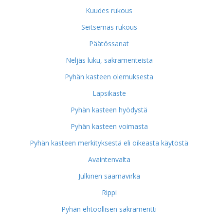
Kuudes rukous
Seitsemäs rukous
Päätössanat
Neljäs luku, sakramenteista
Pyhän kasteen olemuksesta
Lapsikaste
Pyhän kasteen hyödystä
Pyhän kasteen voimasta
Pyhän kasteen merkityksestä eli oikeasta käytöstä
Avaintenvalta
Julkinen saarnavirka
Rippi
Pyhän ehtoollisen sakramentti