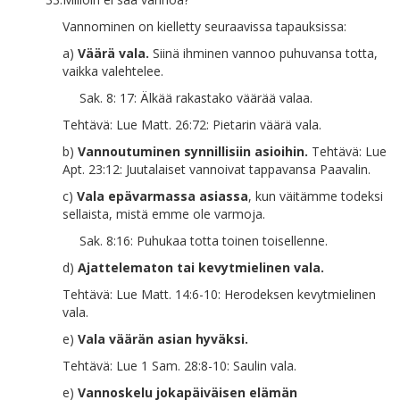
Vannominen on kielletty seuraavissa tapauksissa:
a)
Väärä vala.
Siinä ihminen vannoo puhuvansa totta,
vaikka valehtelee.
Sak. 8: 17: Älkää rakastako väärää valaa.
Tehtävä: Lue Matt. 26:72: Pietarin väärä vala.
b)
Vannoutuminen synnillisiin asioihin.
Tehtävä: Lue
Apt. 23:12: Juutalaiset vannoivat tappavansa Paavalin.
c)
Vala epävarmassa asiassa
, kun väitämme todeksi
sellaista, mistä emme ole varmoja.
Sak. 8:16: Puhukaa totta toinen toisellenne.
d)
Ajattelematon tai kevytmielinen vala.
Tehtävä: Lue Matt. 14:6-10: Herodeksen kevytmielinen
vala.
e)
Vala väärän asian hyväksi.
Tehtävä: Lue 1 Sam. 28:8-10: Saulin vala.
e)
Vannoskelu jokapäiväisen elämän