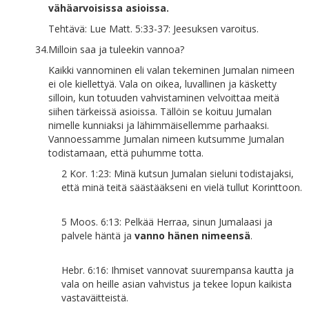
vähäarvoisissa asioissa.
Tehtävä: Lue Matt. 5:33-37: Jeesuksen varoitus.
34.
Milloin saa ja tuleekin vannoa?
Kaikki vannominen eli valan tekeminen Jumalan nimeen
ei ole kiellettyä. Vala on oikea, luvallinen ja käsketty
silloin, kun totuuden vahvistaminen velvoittaa meitä
siihen tärkeissä asioissa. Tällöin se koituu Jumalan
nimelle kunniaksi ja lähimmäisellemme parhaaksi.
Vannoessamme Jumalan nimeen kutsumme Jumalan
todistamaan, että puhumme totta.
2 Kor. 1:23: Minä kutsun Jumalan sieluni todistajaksi,
että minä teitä säästääkseni en vielä tullut Korinttoon.
5 Moos. 6:13: Pelkää Herraa, sinun Jumalaasi ja
palvele häntä ja
vanno hänen nimeensä
.
Hebr. 6:16: Ihmiset vannovat suurempansa kautta ja
vala on heille asian vahvistus ja tekee lopun kaikista
vastaväitteistä.