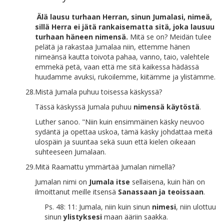
Älä lausu turhaan Herran, sinun Jumalasi, nimeä,
sillä Herra ei jätä rankaisematta sitä, joka lausuu
turhaan häneen nimensä.
Mitä se on? Meidän tulee
pelätä ja rakastaa Jumalaa niin, ettemme hänen
nimeänsä kautta toivota pahaa, vanno, taio, valehtele
emmekä petä, vaan että me sitä kaikessa hädässä
huudamme avuksi, rukoilemme, kiitämme ja ylistämme.
28.
Mistä Jumala puhuu toisessa käskyssä?
Tässä käskyssä Jumala puhuu
nimensä käytöstä
.
Luther sanoo. "Niin kuin ensimmäinen käsky neuvoo
sydäntä ja opettaa uskoa, tämä käsky johdattaa meitä
ulospäin ja suuntaa sekä suun että kielen oikeaan
suhteeseen Jumalaan.
29.
Mitä Raamattu ymmärtää Jumalan nimellä?
Jumalan nimi on
Jumala itse
sellaisena, kuin hän on
ilmoittanut meille itsensä
Sanassaan ja teoissaan
.
Ps. 48: 11: Jumala, niin kuin sinun
nimesi
, niin ulottuu
sinun
ylistyksesi
maan ääriin saakka.