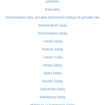
Johdanto
Raamattu
Ensimmäinen luku, Jumalan kymmenen käskyä eli Jumalan laki
Ensimmäinen taulu
Ensimmäinen käsky
Toinen käsky
Kolmas käsky
Toinen Taulu
Neljäs käsky
Viides käsky
Kuudes käsky
Seitsemäs käsky
Kahdeksas käsky
Yhdeksäs ja kymmenes käsky