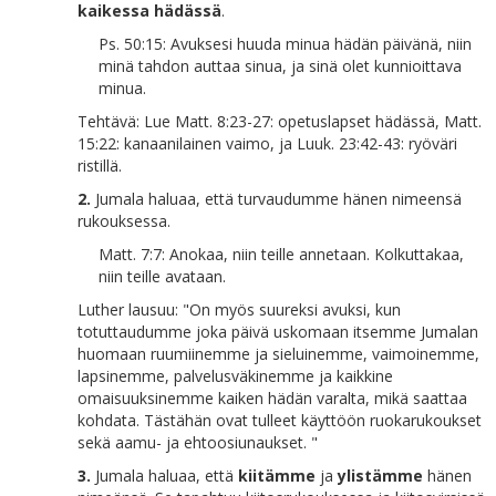
kaikessa hädässä
.
Ps. 50:15: Avuksesi huuda minua hädän päivänä, niin
minä tahdon auttaa sinua, ja sinä olet kunnioittava
minua.
Tehtävä: Lue Matt. 8:23-27: opetuslapset hädässä, Matt.
15:22: kanaanilainen vaimo, ja Luuk. 23:42-43: ryöväri
ristillä.
2.
Jumala haluaa, että turvaudumme hänen nimeensä
rukouksessa.
Matt. 7:7: Anokaa, niin teille annetaan. Kolkuttakaa,
niin teille avataan.
Luther lausuu: "On myös suureksi avuksi, kun
totuttaudumme joka päivä uskomaan itsemme Jumalan
huomaan ruumiinemme ja sieluinemme, vaimoinemme,
lapsinemme, palvelusväkinemme ja kaikkine
omaisuuksinemme kaiken hädän varalta, mikä saattaa
kohdata. Tästähän ovat tulleet käyttöön ruokarukoukset
sekä aamu- ja ehtoosiunaukset. "
3.
Jumala haluaa, että
kiitämme
ja
ylistämme
hänen