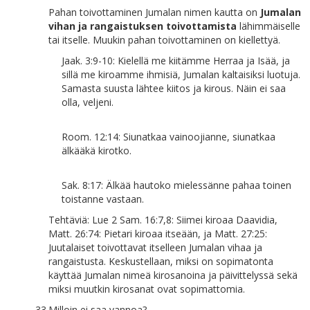
Pahan toivottaminen Jumalan nimen kautta on
Jumalan
vihan ja rangaistuksen toivottamista
lähimmäiselle
tai itselle. Muukin pahan toivottaminen on kiellettyä.
Jaak. 3:9-10: Kielellä me kiitämme Herraa ja Isää, ja
sillä me kiroamme ihmisiä, Jumalan kaltaisiksi luotuja.
Samasta suusta lähtee kiitos ja kirous. Näin ei saa
olla, veljeni.
Room. 12:14: Siunatkaa vainoojianne, siunatkaa
älkääkä kirotko.
Sak. 8:17: Älkää hautoko mielessänne pahaa toinen
toistanne vastaan.
Tehtäviä: Lue 2 Sam. 16:7,8: Siimei kiroaa Daavidia,
Matt. 26:74: Pietari kiroaa itseään, ja Matt. 27:25:
Juutalaiset toivottavat itselleen Jumalan vihaa ja
rangaistusta. Keskustellaan, miksi on sopimatonta
käyttää Jumalan nimeä kirosanoina ja päivittelyssä sekä
miksi muutkin kirosanat ovat sopimattomia.
33.
Milloin ei saa vannoa?