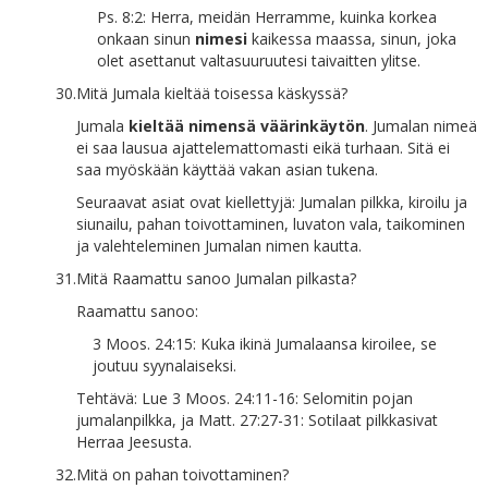
Ps. 8:2: Herra, meidän Herramme, kuinka korkea
onkaan sinun
nimesi
kaikessa maassa, sinun, joka
olet asettanut valtasuuruutesi taivaitten ylitse.
30.
Mitä Jumala kieltää toisessa käskyssä?
Jumala
kieltää nimensä väärinkäytön
. Jumalan nimeä
ei saa lausua ajattelemattomasti eikä turhaan. Sitä ei
saa myöskään käyttää vakan asian tukena.
Seuraavat asiat ovat kiellettyjä: Jumalan pilkka, kiroilu ja
siunailu, pahan toivottaminen, luvaton vala, taikominen
ja valehteleminen Jumalan nimen kautta.
31.
Mitä Raamattu sanoo Jumalan pilkasta?
Raamattu sanoo:
3 Moos. 24:15: Kuka ikinä Jumalaansa kiroilee, se
joutuu syynalaiseksi.
Tehtävä: Lue 3 Moos. 24:11-16: Selomitin pojan
jumalanpilkka, ja Matt. 27:27-31: Sotilaat pilkkasivat
Herraa Jeesusta.
32.
Mitä on pahan toivottaminen?