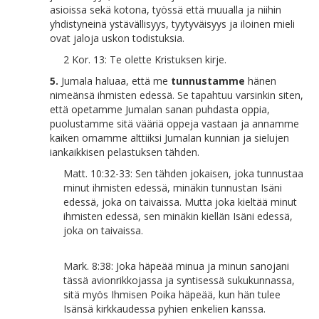
asioissa sekä kotona, työssä että muualla ja niihin
yhdistyneinä ystävällisyys, tyytyväisyys ja iloinen mieli
ovat jaloja uskon todistuksia.
2 Kor. 13: Te olette Kristuksen kirje.
5.
Jumala haluaa, että me
tunnustamme
hänen
nimeänsä ihmisten edessä. Se tapahtuu varsinkin siten,
että opetamme Jumalan sanan puhdasta oppia,
puolustamme sitä vääriä oppeja vastaan ja annamme
kaiken omamme alttiiksi Jumalan kunnian ja sielujen
iankaikkisen pelastuksen tähden.
Matt. 10:32-33: Sen tähden jokaisen, joka tunnustaa
minut ihmisten edessä, minäkin tunnustan Isäni
edessä, joka on taivaissa. Mutta joka kieltää minut
ihmisten edessä, sen minäkin kiellän Isäni edessä,
joka on taivaissa.
Mark. 8:38: Joka häpeää minua ja minun sanojani
tässä avionrikkojassa ja syntisessä sukukunnassa,
sitä myös Ihmisen Poika häpeää, kun hän tulee
Isänsä kirkkaudessa pyhien enkelien kanssa.