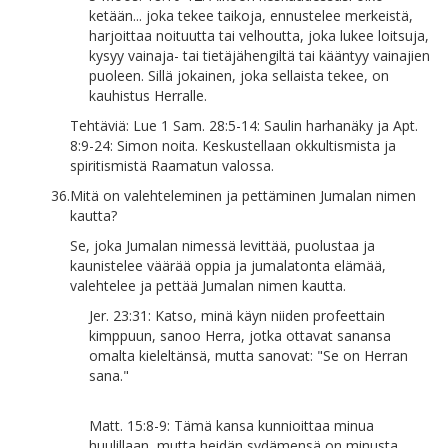
ketään... joka tekee taikoja, ennustelee merkeistä,
harjoittaa noituutta tai velhoutta, joka lukee loitsuja,
kysyy vainaja- tai tietäjähengiltä tai kääntyy vainajien
puoleen. Sillä jokainen, joka sellaista tekee, on
kauhistus Herralle.
Tehtäviä: Lue 1 Sam. 28:5-14: Saulin harhanäky ja Apt.
8:9-24: Simon noita. Keskustellaan okkultismista ja
spiritismistä Raamatun valossa.
36.
Mitä on valehteleminen ja pettäminen Jumalan nimen
kautta?
Se, joka Jumalan nimessä levittää, puolustaa ja
kaunistelee väärää oppia ja jumalatonta elämää,
valehtelee ja pettää Jumalan nimen kautta.
Jer. 23:31: Katso, minä käyn niiden profeettain
kimppuun, sanoo Herra, jotka ottavat sanansa
omalta kieleltänsä, mutta sanovat: "Se on Herran
sana."
Matt. 15:8-9: Tämä kansa kunnioittaa minua
huulillaan, mutta heidän sydämensä on minusta