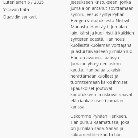
Luterilainen 6 / 2025
Jeesukseen Kristukseen, jonka
Jumala on antanut sovittamaan
Ystävän hätä
synnin. Jeesus syntyi Pyhän
Daavidin sankarit
Hengen vaikutuksesta Neitsyt
Mariasta. Hän täytti Jumalan
lain, kärsi ja kuoli ristillä kaikkien
syntisten edestä. Hän nousi
kuolleista kuoleman voittajana
ja astui taivaaseen Jumalan luo.
Hän on avannut pääsyn
Jumalan yhteyteen uskon
kautta. Hän palaa takaisin
herättämään kuolleet ja
tuomitsemaan kaikki ihmiset.
Epäuskoiset joutuvat
kadotukseen ja uskovat saavat
elää iankaikkisesti Jumalan
kanssa.
Uskomme Pyhään Henkeen.
Hän puhuu Raamatussa, joka
on Jumalan sana. Sanan ja
sakramenttien kautta hän