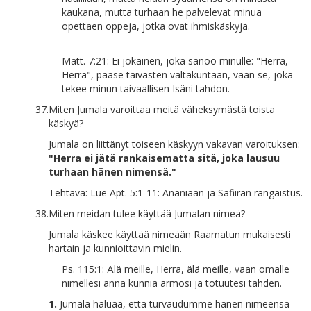
kaukana, mutta turhaan he palvelevat minua
opettaen oppeja, jotka ovat ihmiskäskyjä.
Matt. 7:21: Ei jokainen, joka sanoo minulle: "Herra,
Herra", pääse taivasten valtakuntaan, vaan se, joka
tekee minun taivaallisen Isäni tahdon.
37.
Miten Jumala varoittaa meitä väheksymästä toista
käskyä?
Jumala on liittänyt toiseen käskyyn vakavan varoituksen:
"Herra ei jätä rankaisematta sitä, joka lausuu
turhaan hänen nimensä."
Tehtävä: Lue Apt. 5:1-11: Ananiaan ja Safiiran rangaistus.
38.
Miten meidän tulee käyttää Jumalan nimeä?
Jumala käskee käyttää nimeään Raamatun mukaisesti
hartain ja kunnioittavin mielin.
Ps. 115:1: Älä meille, Herra, älä meille, vaan omalle
nimellesi anna kunnia armosi ja totuutesi tähden.
1.
Jumala haluaa, että turvaudumme hänen nimeensä