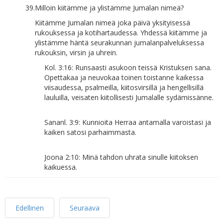
39.
Milloin kiitämme ja ylistämme Jumalan nimeä?
Kiitämme Jumalan nimeä joka päivä yksityisessä
rukouksessa ja kotihartaudessa. Yhdessä kiitämme ja
ylistämme häntä seurakunnan jumalanpalveluksessa
rukouksin, virsin ja uhrein.
Kol. 3:16: Runsaasti asukoon teissä Kristuksen sana.
Opettakaa ja neuvokaa toinen toistanne kaikessa
viisaudessa, psalmeilla, kiitosvirsillä ja hengellisillä
lauluilla, veisaten kiitollisesti Jumalalle sydämissänne.
Sananl. 3:9: Kunnioita Herraa antamalla varoistasi ja
kaiken satosi parhaimmasta.
Joona 2:10: Minä tahdon uhrata sinulle kiitoksen
kaikuessa.
Edellinen
Seuraava