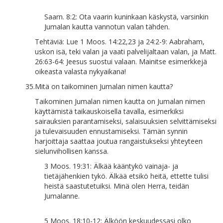
Saarn. 8:2: Ota vaarin kuninkaan käskystä, varsinkin
Jumalan kautta vannotun valan tähden.
Tehtäviä: Lue 1 Moos. 14:22,23 ja 24:2-9: Aabraham,
uskon isä, teki valan ja vaati palvelijaltaan valan, ja Matt.
26:63-64: Jeesus suostui valaan. Mainitse esimerkkejä
oikeasta valasta nykyaikana!
35.
Mitä on taikominen Jumalan nimen kautta?
Taikominen Jumalan nimen kautta on Jumalan nimen
käyttämistä taikauskoisella tavalla, esimerkiksi
sairauksien parantamiseksi, salaisuuksien selvittämiseksi
ja tulevaisuuden ennustamiseksi. Tämän synnin
harjoittaja saattaa joutua rangaistukseksi yhteyteen
sielunvihollisen kanssa.
3 Moos. 19:31: Älkää kääntykö vainaja- ja
tietäjähenkien tykö. Älkää etsikö heitä, ettette tulisi
heistä saastutetuiksi. Minä olen Herra, teidän
Jumalanne.
5 Moos. 18:10-12: Älköön keskuudessasi olko