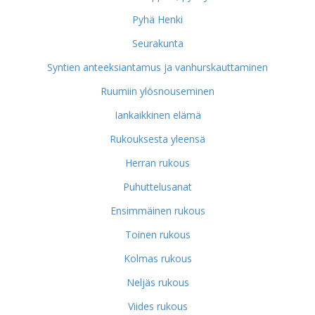
Pyhä Henki
Seurakunta
Syntien anteeksiantamus ja vanhurskauttaminen
Ruumiin ylösnouseminen
Iankaikkinen elämä
Rukouksesta yleensä
Herran rukous
Puhuttelusanat
Ensimmäinen rukous
Toinen rukous
Kolmas rukous
Neljäs rukous
Viides rukous