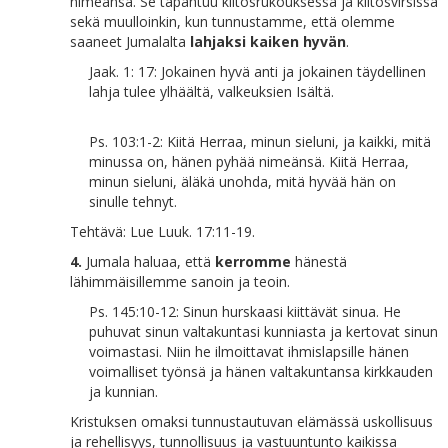
nimeänsä. Se tapahtuu kiitosrukouksessa ja kiitosvirsissä
sekä muulloinkin, kun tunnustamme, että olemme
saaneet Jumalalta
lahjaksi kaiken hyvän
.
Jaak. 1: 17: Jokainen hyvä anti ja jokainen täydellinen
lahja tulee ylhäältä, valkeuksien Isältä.
Ps. 103:1-2: Kiitä Herraa, minun sieluni, ja kaikki, mitä
minussa on, hänen pyhää nimeänsä. Kiitä Herraa,
minun sieluni, äläkä unohda, mitä hyvää hän on
sinulle tehnyt.
Tehtävä: Lue Luuk. 17:11-19.
4.
Jumala haluaa, että
kerromme
hänestä
lähimmäisillemme sanoin ja teoin.
Ps. 145:10-12: Sinun hurskaasi kiittävät sinua. He
puhuvat sinun valtakuntasi kunniasta ja kertovat sinun
voimastasi. Niin he ilmoittavat ihmislapsille hänen
voimalliset työnsä ja hänen valtakuntansa kirkkauden
ja kunnian.
Kristuksen omaksi tunnustautuvan elämässä uskollisuus
ja rehellisyys, tunnollisuus ja vastuuntunto kaikissa