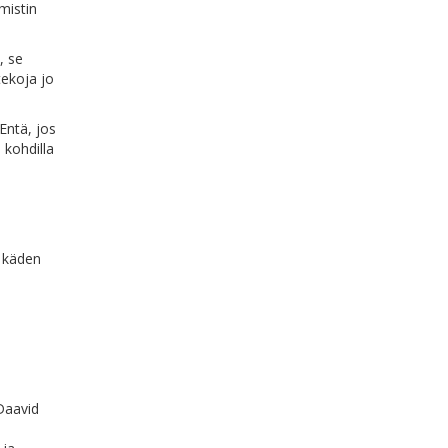
mistin
, se
tekoja jo
 Entä, jos
 kohdilla
n käden
Daavid