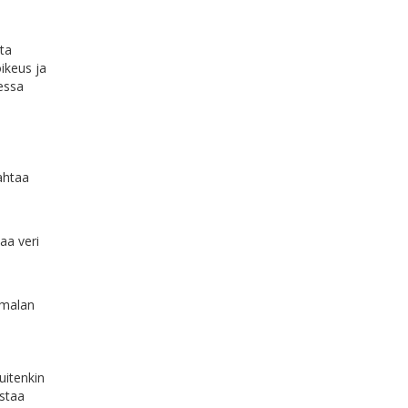
ta
ikeus ja
aessa
ahtaa
aa veri
umalan
uitenkin
ostaa