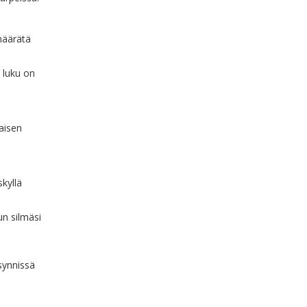
määrätä
 luku on
aisen
kyllä
un silmäsi
 synnissä