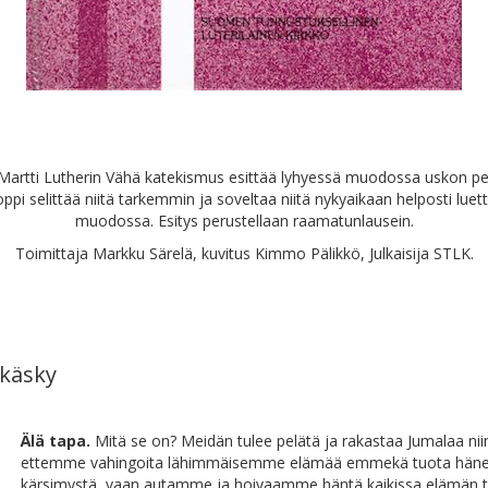
Martti Lutherin Vähä katekismus esittää lyhyessä muodossa uskon pe
oppi selittää niitä tarkemmin ja soveltaa niitä nykyaikaan helposti lue
muodossa. Esitys perustellaan raamatunlausein.
Toimittaja Markku Särelä, kuvitus Kimmo Pälikkö, Julkaisija STLK.
 käsky
Älä tapa.
Mitä se on? Meidän tulee pelätä ja rakastaa Jumalaa nii
ettemme vahingoita lähimmäisemme elämää emmekä tuota häne
kärsimystä, vaan autamme ja hoivaamme häntä kaikissa elämän t