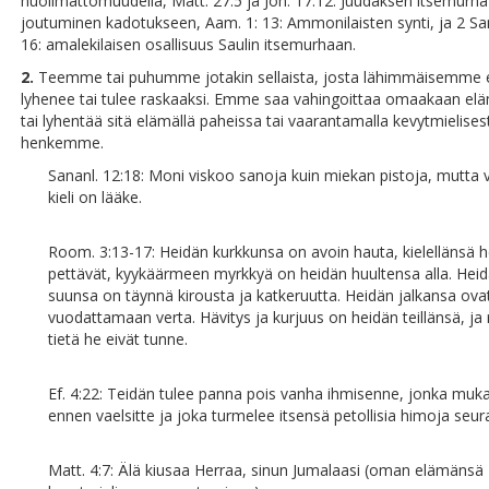
huolimattomuudella, Matt. 27:5 ja Joh. 17:12: Juudaksen itsemurha
joutuminen kadotukseen, Aam. 1: 13: Ammonilaisten synti, ja 2 Sam
16: amalekilaisen osallisuus Saulin itsemurhaan.
2.
Teemme tai puhumme jotakin sellaista, josta lähimmäisemme
lyhenee tai tulee raskaaksi. Emme saa vahingoittaa omaakaan 
tai lyhentää sitä elämällä paheissa tai vaarantamalla kevytmielisest
henkemme.
Sananl. 12:18: Moni viskoo sanoja kuin miekan pistoja, mutta v
kieli on lääke.
Room. 3:13-17: Heidän kurkkunsa on avoin hauta, kielellänsä 
pettävät, kyykäärmeen myrkkyä on heidän huultensa alla. Hei
suunsa on täynnä kirousta ja katkeruutta. Heidän jalkansa ov
vuodattamaan verta. Hävitys ja kurjuus on heidän teillänsä, ja
tietä he eivät tunne.
Ef. 4:22: Teidän tulee panna pois vanha ihmisenne, jonka muk
ennen vaelsitte ja joka turmelee itsensä petollisia himoja seur
Matt. 4:7: Älä kiusaa Herraa, sinun Jumalaasi (oman elämänsä