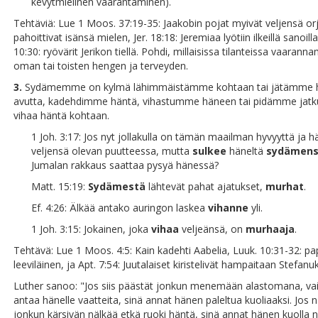
kevytmielinen vaarantaminen).
Tehtäviä: Lue 1 Moos. 37:19-35: Jaakobin pojat myivät veljensä orj
pahoittivat isänsä mielen, Jer. 18:18: Jeremiaa lyötiin ilkeillä sanoilla
10:30: ryövärit Jerikon tiellä. Pohdi, millaisissa tilanteissa vaaran
oman tai toisten hengen ja terveyden.
3.
Sydämemme on kylmä lähimmäistämme kohtaan tai jätämme 
avutta, kadehdimme häntä, vihastumme häneen tai pidämme jat
vihaa häntä kohtaan.
1 Joh. 3:17: Jos nyt jollakulla on tämän maailman hyvyyttä ja 
veljensä olevan puutteessa, mutta
sulkee
häneltä
sydämen
Jumalan rakkaus saattaa pysyä hänessä?
Matt. 15:19:
Sydämestä
lähtevät pahat ajatukset,
murhat
.
Ef. 4:26: Älkää antako auringon laskea
vihanne
yli.
1 Joh. 3:15: Jokainen, joka
vihaa
veljeänsä, on
murhaaja
.
Tehtävä: Lue 1 Moos. 4:5: Kain kadehti Aabelia, Luuk. 10:31-32: pap
leeviläinen, ja Apt. 7:54: Juutalaiset kiristelivät hampaitaan Stefanuk
Luther sanoo: "Jos siis päästät jonkun menemään alastomana, vai
antaa hänelle vaatteita, sinä annat hänen paleltua kuoliaaksi. Jos 
jonkun kärsivän nälkää etkä ruoki häntä, sinä annat hänen kuolla n