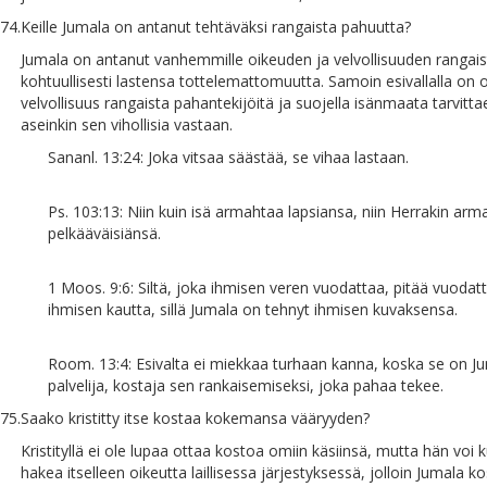
74.
Keille Jumala on antanut tehtäväksi rangaista pahuutta?
Jumala on antanut vanhemmille oikeuden ja velvollisuuden rangais
kohtuullisesti lastensa tottelemattomuutta. Samoin esivallalla on o
velvollisuus rangaista pahantekijöitä ja suojella isänmaata tarvitt
aseinkin sen vihollisia vastaan.
Sananl. 13:24: Joka vitsaa säästää, se vihaa lastaan.
Ps. 103:13: Niin kuin isä armahtaa lapsiansa, niin Herrakin arm
pelkääväisiänsä.
1 Moos. 9:6: Siltä, joka ihmisen veren vuodattaa, pitää vuodatt
ihmisen kautta, sillä Jumala on tehnyt ihmisen kuvaksensa.
Room. 13:4: Esivalta ei miekkaa turhaan kanna, koska se on J
palvelija, kostaja sen rankaisemiseksi, joka pahaa tekee.
75.
Saako kristitty itse kostaa kokemansa vääryyden?
Kristityllä ei ole lupaa ottaa kostoa omiin käsiinsä, mutta hän voi k
hakea itselleen oikeutta laillisessa järjestyksessä, jolloin Jumala k