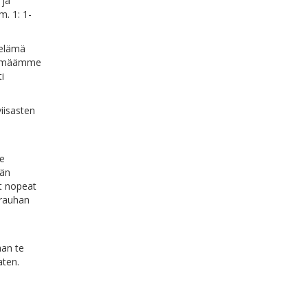
 ja
. 1: 1-
 elämä
elämäämme
i
iisasten
he
dän
at nopeat
 rauhan
aan te
aten.