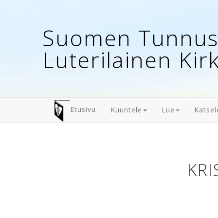
Suomen Tunnust
Luterilainen Kir
Etusivu
Kuuntele
Lue
Katsel
KRI