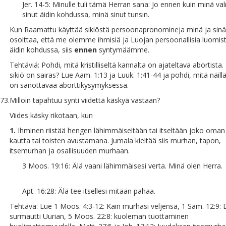
Jer. 14-5: Minulle tuli tämä Herran sana: Jo ennen kuin minä val
sinut äidin kohdussa, minä sinut tunsin.
Kun Raamattu käyttää sikiöstä persoonapronomineja minä ja sinä
osoittaa, että me olemme ihmisiä ja Luojan persoonallisia luomis
äidin kohdussa, siis
ennen
syntymäämme.
Tehtäviä: Pohdi, mitä kristilliseltä kannalta on ajateltava abortista.
sikiö on sairas? Lue Aam. 1:13 ja Luuk. 1:41-44 ja pohdi, mitä näillä
on sanottavaa aborttikysymyksessä.
73.
Milloin tapahtuu synti viidettä käskyä vastaan?
Viides käsky rikotaan, kun
1.
Ihminen riistää hengen lähimmäiseltään tai itseltään joko oma
kautta tai toisten avustamana. Jumala kieltää siis murhan, tapon,
itsemurhan ja osallisuuden murhaan.
3 Moos. 19:16: Älä vaani lähimmäisesi verta. Minä olen Herra.
Apt. 16:28: Älä tee itsellesi mitään pahaa.
Tehtävä: Lue 1 Moos. 4:3-12: Kain murhasi veljensä, 1 Sam. 12:9: 
surmautti Uurian, 5 Moos. 22:8: kuoleman tuottaminen