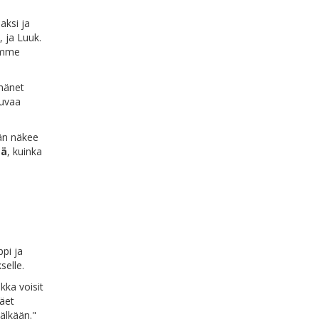
aksi ja
, ja Luuk.
namme
hänet
kuvaa
hän näkee
sä
, kuinka
pi ja
selle.
kka voisit
näet
älkään."