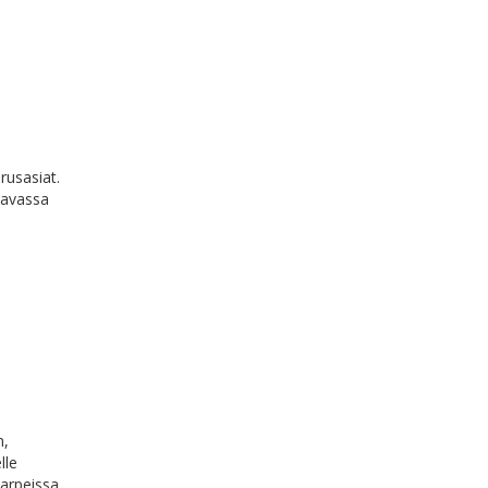
rusasiat.
ttavassa
n,
lle
arpeissa.