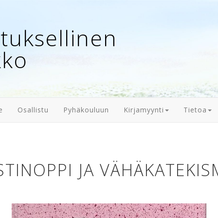
uksellinen
kko
e
Osallistu
Pyhäkouluun
Kirjamyynti
Tietoa
STINOPPI JA VÄHÄKATEKI