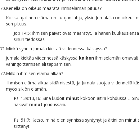
70.
Kenellä on oikeus määrätä ihmiselämän pituus?
Koska ajallinen elämä on Luojan lahja, yksin Jumalalla on oikeus 
sen pituus.
Job 14:5: Ihmisen päivät ovat määrätyt, ja hänen kuukausiensa
sinun tiedossasi.
71.
Minkä synnin Jumala kieltää viidennessä käskyssä?
Jumala kieltää viidennessä käskyssä
kaiken
ihmiselämän omavalt
vahingoittamisen eli tappamisen.
72.
Milloin ihmisen elämä alkaa?
Ihmisen elämä alkaa sikiämisestä, ja Jumala suojaa viidennellä käs
myös sikiön elämän.
Ps. 139:13,16: Sinä kudoit
minut
kokoon äitini kohdussa ... Sin
näkivät
minut
jo idussani.
Ps. 51:7: Katso, minä olen synnissä syntynyt ja äitini on minut
siittänyt.