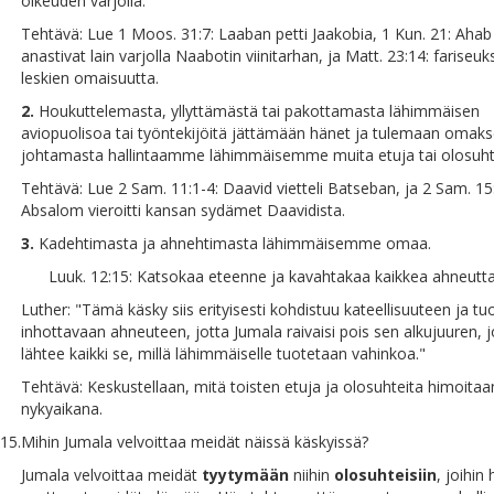
oikeuden varjolla.
Tehtävä: Lue 1 Moos. 31:7: Laaban petti Jaakobia, 1 Kun. 21: Ahab 
anastivat lain varjolla Naabotin viinitarhan, ja Matt. 23:14: fariseuk
leskien omaisuutta.
2.
Houkuttelemasta, yllyttämästä tai pakottamasta lähimmäisen
aviopuolisoa tai työntekijöitä jättämään hänet ja tulemaan omak
johtamasta hallintaamme lähimmäisemme muita etuja tai olosuht
Tehtävä: Lue 2 Sam. 11:1-4: Daavid vietteli Batseban, ja 2 Sam. 15
Absalom vieroitti kansan sydämet Daavidista.
3.
Kadehtimasta ja ahnehtimasta lähimmäisemme omaa.
Luuk. 12:15: Katsokaa eteenne ja kavahtakaa kaikkea ahneutta
Luther: "Tämä käsky siis erityisesti kohdistuu kateellisuuteen ja t
inhottavaan ahneuteen, jotta Jumala raivaisi pois sen alkujuuren, 
lähtee kaikki se, millä lähimmäiselle tuotetaan vahinkoa."
Tehtävä: Keskustellaan, mitä toisten etuja ja olosuhteita himoitaa
nykyaikana.
15.
Mihin Jumala velvoittaa meidät näissä käskyissä?
Jumala velvoittaa meidät
tyytymään
niihin
olosuhteisiin
, joihin