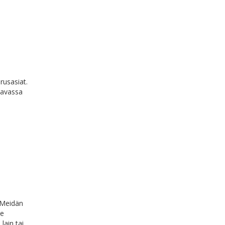
rusasiat.
ttavassa
 Meidän
le
lain tai