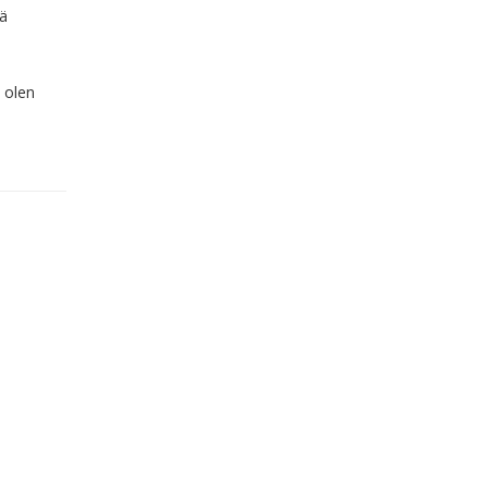
dä
 olen