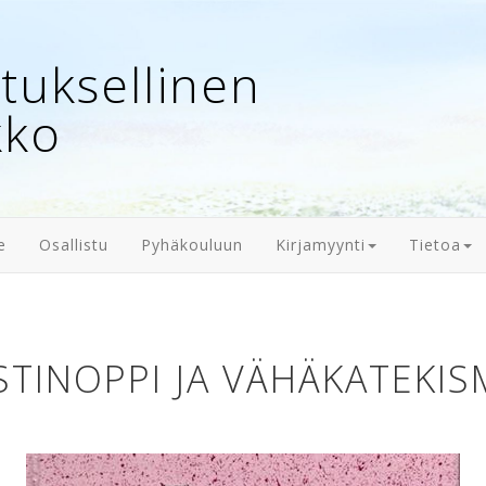
uksellinen
kko
e
Osallistu
Pyhäkouluun
Kirjamyynti
Tietoa
STINOPPI JA VÄHÄKATEKI