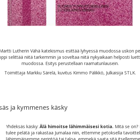
Martti Lutherin Vähä katekismus esittää lyhyessä muodossa uskon pe
oppi selittää niitä tarkemmin ja soveltaa niitä nykyaikaan helposti lue
muodossa. Esitys perustellaan raamatunlausein.
Toimittaja Markku Särelä, kuvitus Kimmo Pälikkö, Julkaisija STLK.
säs ja kymmenes käsky
Yhdeksäs käsky:
Älä himoitse lähimmäisesi kotia.
Mitä se on?
tulee pelätä ja rakastaa Jumalaa niin, ettemme petoksella tavoitte
lähimmäisemme perintöä tai taloa, emmekä saata sitä itsellemme 