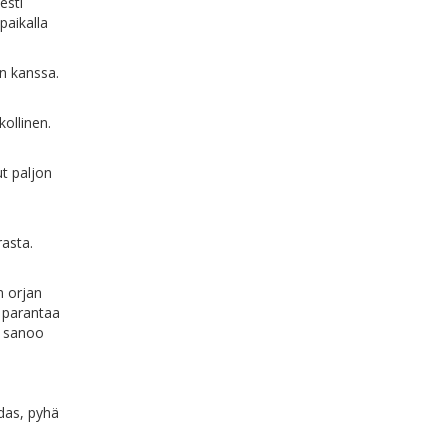
esti
paikalla
en kanssa.
ollinen.
ut paljon
rasta.
n orjan
a parantaa
a sanoo
hdas, pyhä