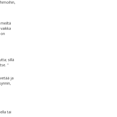
 himoihin,
 meiltä
 vaikka
, on
ta; sillä
tse. "
vetää ja
synnin,
lla tai