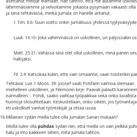
asettanut meidät elämään. Hän tahtoo, että me autamme uskollis
lähimmäisiämme ja velvoitamme jokaista pysymään vakaasti sillä 
ja siinä tehtävässä, minkä Jumala on hänelle antanut.
1 Tim. 6:6: Suuri voitto onkin jumalisuus yhdessä tyytyväisyyd
Luuk. 16:10: Joka vähimmässä on uskollinen, on paljossakin usk
Matt. 25:21: Vähässä sinä olet ollut uskollinen, minä panen sin
haltijaksi.
Fil. 2:4: Katsokaa kukin, ette vain omaanne, vaan toistenkin pa
Tehtäviä: Lue 1 Moos. 39: Joosef vaati Potifarin vaimoa olemaan
miehelleen uskollinen, ja Filemonin kirje: Paavali palautti karannee
isännälleen. - Pohdi, saako vaihtaa työpaikkaa sekä onko luvallist
huonoja olosuhteitaan. Keskustellaan, onko oikein, jos työnantaj
irti uskolliset vanhat työntekijät ja ottaa uusia.
16.
Millainen sydän meillä tulee olla Jumalan Sanan mukaan?
Meillä tulee olla
puhdas
sydän niin, että meillä on vain pelkkä pu
halu ja into kaikkeen siihen, mitä Jumala tahtoo.