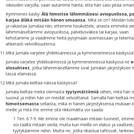
oikeuden varjolla, vaan autamme häntä, että hän saisi pitää oman
Kymmenes käsky:
Älä himoitse lähimmäisesi aviopuolisoa, pal
karjaa äläkä mitään hänen omaansa.
Mitä se on? Meidän tule
ja rakastaa Jumalaa niin, ettemme houkuttele, anasta emmekä vie
lähimmäiseltämme aviopuolisoa, palvelusväkeä tai karjaa, vaan
kehotamme ja vaadimme heitä pysymään asemassaan ja tekemä
ahkerasti velvollisuutensa.
11.
Mitä Jumala varjelee yhdeksännessä ja kymmenennessä käskyssä
Jumala varjelee yhdeksännessä ja kymmenennessä käskyssä ne
e
olosuhteet
, jotka lähimmäisellämme ovat Jumalan järjestyksen
tässä elämässä.
12.
Mitä Jumala kieltää näissä käskyissä?
Jumala kieltää meitä olemasta
tyytymättömiä
siihen, mitä hän o
suonut ja mihin hän on meidät velvoittanut. Samalla hän kieltää m
himoitsemasta
sellaista, mikä ei hänen järjestyksensä mukaan 
meille ja mitä me emme sitä rikkomatta voi saada.
1 Tim. 6:7-9: Me emme ole maailmaan mitään tuoneet, emm
voi täältä mitään viedä; mutta kun meillä on elatus ja vaatteet,
tyytykäämme niihin. Mutta ne, jotka rikastua tahtovat, lankeav