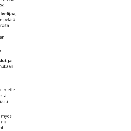
sa.
velijaa,
e pelätä
roita
än
?
dut ja
 mukaan
n meille
eitä
kuulu
e myös
 niin
at