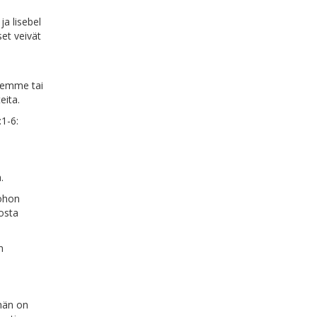
ja lisebel
set veivät
semme tai
eita.
:1-6:
.
uohon
josta
n
 hän on