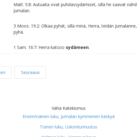
Matt. 5:8: Autuaita ovat puhdassydämiset, sillä he saavat näh
Jumalan.
3 Moos. 19:2: Olkaa pyhät, sillä minä, Herra, teidän Jumalanne,
pyhä.
1 Sam. 16:7: Herra katsoo
sydämeen
.
nen
Seuraava
Vähä Katekismus
Ensimmäinen luku, Jumalan kymmenen käskyä
Toinen luku, Uskontunnustus