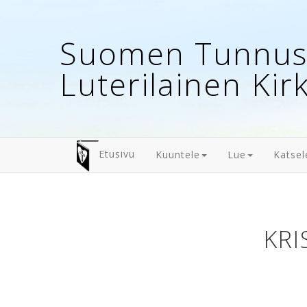
Suomen Tunnust
Luterilainen Kir
Etusivu
Kuuntele
Lue
Katsel
KRI