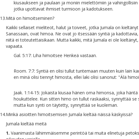
kiusaukseen ja paulaan ja moniin mielettömiin ja vahingollisiin
jotka upottavat ihmiset turmioon ja kadotukseen.
13.
Mitä on himoitseminen?
Kaikki sellaiset mieliteot, halut ja toiveet, jotka Jumala on kieltänyt
Sanassaan, ovat himoa. Ne ovat jo itsessään syntiä ja kadottavia,
niitä ei toteutettaisikaan. Mutta kaikki, mitä Jumala ei ole kieltänyt
vapaata.
Gal. 5:17: Liha himoitsee Henkeä vastaan.
Room. 7:7: Syntiä en olisi tullut tuntemaan muuten kuin lain kaut
en minä olisi tiennyt himosta, ellei laki olisi sanonut: "Älä himoi
Jaak. 1:14-15: Jokaista kiusaa hänen oma himonsa, joka häntä 
houkuttelee. Kun sitten himo on tullut raskaaksi, synnyttää se 
mutta kun synti on täytetty, synnyttää se kuoleman.
14.
Minkä asioitten himoitsemisen Jumala kieltää näissä käskyissä?
Jumala kieltää meitä
1.
Vaanimasta lähimmäisemme perintöä tai muita elinetuja petokse