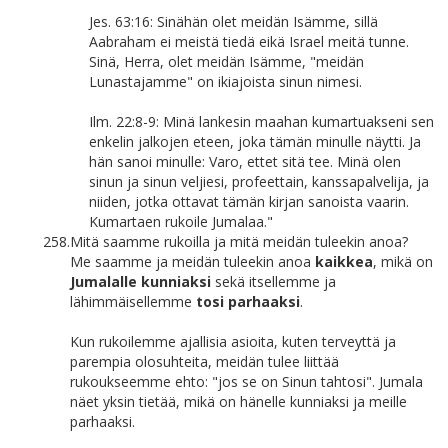
Jes. 63:16: Sinähän olet meidän Isämme, sillä
Aabraham ei meistä tiedä eikä Israel meitä tunne.
Sinä, Herra, olet meidän Isämme, "meidän
Lunastajamme" on ikiajoista sinun nimesi.
Ilm. 22:8-9: Minä lankesin maahan kumartuakseni sen
enkelin jalkojen eteen, joka tämän minulle näytti. Ja
hän sanoi minulle: Varo, ettet sitä tee. Minä olen
sinun ja sinun veljiesi, profeettain, kanssapalvelija, ja
niiden, jotka ottavat tämän kirjan sanoista vaarin.
Kumartaen rukoile Jumalaa."
258.
Mitä saamme rukoilla ja mitä meidän tuleekin anoa?
Me saamme ja meidän tuleekin anoa
kaikkea
, mikä on
Jumalalle kunniaksi
sekä itsellemme ja
lähimmäisellemme
tosi parhaaksi
.
Kun rukoilemme ajallisia asioita, kuten terveyttä ja
parempia olosuhteita, meidän tulee liittää
rukoukseemme ehto: "jos se on Sinun tahtosi". Jumala
näet yksin tietää, mikä on hänelle kunniaksi ja meille
parhaaksi.