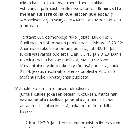
niiden kanssa, jotka ovat menettäneet rakkaat
ystävänsä, ja ilmaista heille myötätuntoa.
Ei niin, että
meidän tulisi rukoilla kuolleitten puolesta.
" (1
Mooseksen kirjan selitys, 1540-luvulta 1 Moos. 35:20:n
johdosta).
Tehtävä: Lue esimerkkejä rukoilijoista: Luuk. 18:13:
Publikaani rukoili omasta puolestaan; 1 Moos. 18:23-32:
Aabraham rukoili Sodoman puolesta; Job 42: 10: Job
rukoili ystäväinsä puolesta; Dan. 6:5-13 ja 9:3-20: Daniel
rukoili Jumalan kansan puolesta; Matt. 15:22-28:
Kanaanilainen vaimo rukoili tyttärensä puolesta; Luuk.
23:34: Jeesus rukoili vihollistensa puolesta; Apt. 7:60:
Stefanus rukoili kivittäjiensä puolesta.
261.
Kuuleeko Jumala jokaisen rukouksen?
Jumala kuulee jokaisen oikean rukouksen, mutta hän
vastaa omalla tavallaan ja omalla ajallaan, sillä hän
antaa meille kulloinkin sitä, mikä on meille todella
hyväksi.
2 Kor. 12:7-9: Ja etten niin erinomaisten ilmestysten