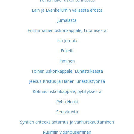
Lain ja Evankeliumin välisestä erosta
Jumalasta
Ensimmäinen uskonkappale, Luomisesta
Isä Jumala
Enkelit
Ihminen
Toinen uskonkappale, Lunastuksesta
Jeesus Kristus ja Hänen lunastustyönsä
Kolmas uskonkappale, pyhityksestä
Pyhä Henki
Seurakunta
Syntien anteeksiantamus ja vanhurskauttaminen
Ruumiin ylösnouseminen