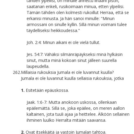
tähden ylpeilisi, on minulle annettu lihaani pistin,
saatanan enkeli, rusikoimaan minua, etten ylpeilisi.
Tämän tähden olen kolmesti rukoillut Herraa, että se
erkanisi minusta. Ja hän sanoi minulle: "Minun
armossani on sinulle kyllin. Sillä minun voimani tulee
täydelliseksi heikkoudessa."
Joh. 2:4: Minun aikani ei ole vielä tullut.
Jes. 54:7: Vähäksi silmänräpäykseksi minä hylkäsin
sinut, mutta minä kokoan sinut jälleen suurella
laupeudella.
262.
Millaisia rukouksia Jumala ei ole luvannut kuulla?
Jumala ei ole luvannut kuulla sellaisia rukouksia, jotka
1.
Esitetään epäuskossa.
Jaak. 1:6-7: Mutta anokoon uskossa, ollenkaan
epäilemättä. Sillä se, joka epäilee, on meren aallon
kaltainen, jota tuuli ajaa ja heittelee. Älköön sellainen
ihminen luulko Herralta mitään saavansa.
2.
Ovat itsekkäitä ja vastoin Jumalan tahtoa.