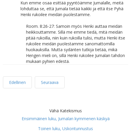
Kun emme osaa esittää pyyntöämme Jumalalle, meitä
lohduttaa se, että Jumala tietää kaikki ja että itse Pyhä
Henki rukoilee meidän puolestamme.
Room. 8:26-27: Samoin myös Henki auttaa meidän
heikkouttamme. Sillä me emme tiedä, mitä meidän
pitää rukoilla, niin kuin rukoilla tulisi, mutta Henki itse
rukoilee meidän puolestamme sanomattomilla
huokauksilla. Mutta sydänten tutkija tietää, mikä
Hengen mieli on, sillä Henki rukoilee Jumalan tahdon
mukaan pyhien edestä.
Edellinen
Seuraava
Vähä Katekismus
Ensimmäinen luku, Jumalan kymmenen käskyä
Toinen luku, Uskontunnustus