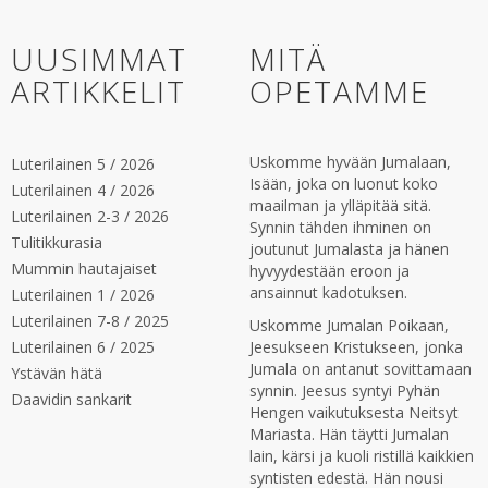
UUSIMMAT
MITÄ
ARTIKKELIT
OPETAMME
Uskomme hyvään Jumalaan,
Luterilainen 5 / 2026
Isään, joka on luonut koko
Luterilainen 4 / 2026
maailman ja ylläpitää sitä.
Luterilainen 2-3 / 2026
Synnin tähden ihminen on
Tulitikkurasia
joutunut Jumalasta ja hänen
Mummin hautajaiset
hyvyydestään eroon ja
ansainnut kadotuksen.
Luterilainen 1 / 2026
Luterilainen 7-8 / 2025
Uskomme Jumalan Poikaan,
Luterilainen 6 / 2025
Jeesukseen Kristukseen, jonka
Jumala on antanut sovittamaan
Ystävän hätä
synnin. Jeesus syntyi Pyhän
Daavidin sankarit
Hengen vaikutuksesta Neitsyt
Mariasta. Hän täytti Jumalan
lain, kärsi ja kuoli ristillä kaikkien
syntisten edestä. Hän nousi