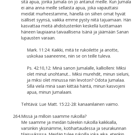
sitä apua, jonka Jumala on jo antanut meille. Kun Jumala
ei aina anna meille sellaista apua, joka vapauttaisi
meidät murheestamme, hänellä on siihen omat hyvät
isälliset syynsä, vaikka emme pysty niitä tajuamaan. Hän
kasvattaa meitä ahdistustenkin keskellä luottamaan
häneen laupiaana taivaallisena Isänä ja jäämään Sanan
lupausten varaan.
Mark. 11:24: Kaikki, mitä te rukoilette ja anotte,
uskokaa saaneenne, niin se on teille tuleva.
Ps. 42:10,12: Minä sanon Jumalalle, kalliolleni: Miksi
olet minut unohtanut... Miksi murehdit, minun sieluni,
ja miksi olet minussa niin levoton? Odota Jumalaa.
Sillä vielä minä saan kiittää häntä, minun kasvojeni
apua, minun Jumalaani.
Tehtävä: Lue Matt. 15:22-28: kanaanilainen vaimo.
264.
Missä ja milloin saamme rukoilla?
Me saamme ja meidän tuleekin rukoilla kaikkialla,
varsinkin yksinämme, kotihartaudessa ja seurakunnan
tilaisuuksissa. Meidän tulee rukoilla joka aika, etenkin