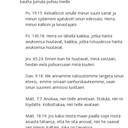
kautta Jumala puhuu meille.
Ps. 19:15: Kelvatkoot sinulle minun suuni sanat ja
minun sydämeni ajatukset sinun edessäsi, Herra,
minun kallioni ja lunastajani.
Ps. 145:18: Herra on lähellä kaikkia, jotka häntä
avuksensa huutavat, kaikkia, jotka totuudessa häntä
avuksensa huutavat.
Jes. 65:24: Ennen kuin he huutavat, minä vastaan,
heidän vielä puhuessaan minä kuulen.
Dan. 9:18: Me annamme rukoustemme langeta sinun
eteesi,. emme omaan vanhurskauteemme, vaan
sinun suureen armoosi luottaen.
Matt. 7:7: Anokaa, niin teille annetaan. Etsikää, niin te
löydätte. Kolkuttakaa, niin teille avataan.
Matt. 18:19: Jos kaksi teistä maan päällä sopii mistä
asiasta tahansa, että he sitä anovat, niin he saavat
sen minun Isältäni, joka on taivaissa.