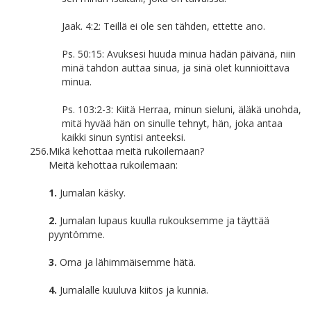
Jaak. 4:2: Teillä ei ole sen tähden, ettette ano.
Ps. 50:15: Avuksesi huuda minua hädän päivänä, niin
minä tahdon auttaa sinua, ja sinä olet kunnioittava
minua.
Ps. 103:2-3: Kiitä Herraa, minun sieluni, äläkä unohda,
mitä hyvää hän on sinulle tehnyt, hän, joka antaa
kaikki sinun syntisi anteeksi.
256.
Mikä kehottaa meitä rukoilemaan?
Meitä kehottaa rukoilemaan:
1.
Jumalan käsky.
2.
Jumalan lupaus kuulla rukouksemme ja täyttää
pyyntömme.
3.
Oma ja lähimmäisemme hätä.
4.
Jumalalle kuuluva kiitos ja kunnia.