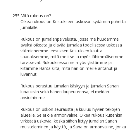
255.
Mitä rukous on?
Oikea rukous on Kristukseen uskovan sydämen puhetta
Jumalalle.
Rukous on jumalanpalvelusta, jossa me huudamme
avuksi oikeata ja elävää Jumalaa todellisessa uskossa
välimiehemme Jeesuksen Kristuksen kautta
saadaksemme, mitä me itse ja myös lähimmäisemme
tarvitsevat. Rukouksessa me myös ylistämme ja
kiitämme Häntä siitä, mitä hän on meille antanut ja
luvannut.
Rukous perustuu Jumalan käskyyn ja Jumalan Sanan
lupauksiin sekä hänen laupeuteensa, ei meidän
ansioihimme.
Rukous on uskon seurausta ja kuuluu hyvien tekojen
alueelle. Se ei ole armonväline. Oikea rukous kuitenkin
virkistää uskovia, koska siihen liittyy Jumalan Sanan
muisteleminen ja käyttö, ja Sana on armonväline, jonka