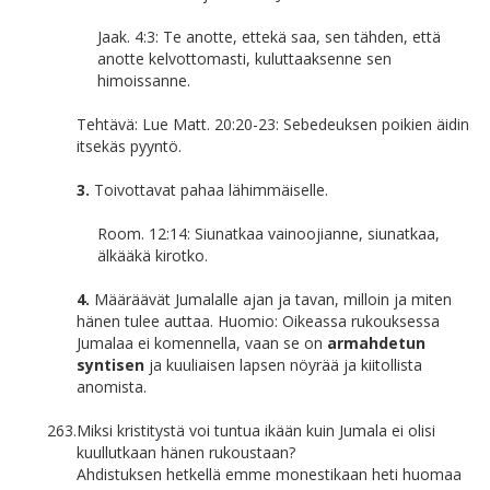
Jaak. 4:3: Te anotte, ettekä saa, sen tähden, että
anotte kelvottomasti, kuluttaaksenne sen
himoissanne.
Tehtävä: Lue Matt. 20:20-23: Sebedeuksen poikien äidin
itsekäs pyyntö.
3.
Toivottavat pahaa lähimmäiselle.
Room. 12:14: Siunatkaa vainoojianne, siunatkaa,
älkääkä kirotko.
4.
Määräävät Jumalalle ajan ja tavan, milloin ja miten
hänen tulee auttaa. Huomio: Oikeassa rukouksessa
Jumalaa ei komennella, vaan se on
armahdetun
syntisen
ja kuuliaisen lapsen nöyrää ja kiitollista
anomista.
263.
Miksi kristitystä voi tuntua ikään kuin Jumala ei olisi
kuullutkaan hänen rukoustaan?
Ahdistuksen hetkellä emme monestikaan heti huomaa