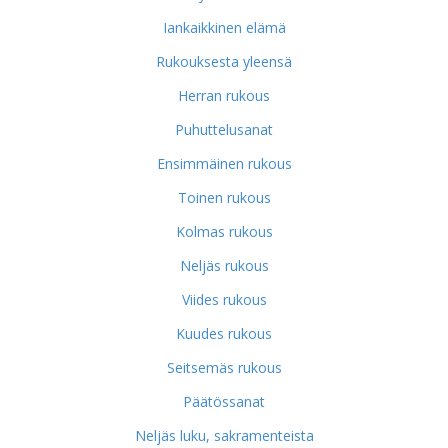
Iankaikkinen elämä
Rukouksesta yleensä
Herran rukous
Puhuttelusanat
Ensimmäinen rukous
Toinen rukous
Kolmas rukous
Neljäs rukous
Viides rukous
Kuudes rukous
Seitsemäs rukous
Päätössanat
Neljäs luku, sakramenteista