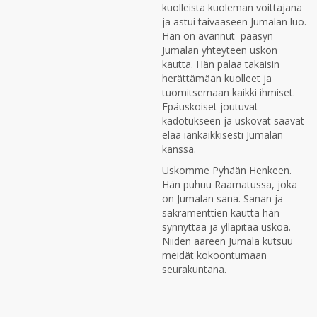
kuolleista kuoleman voittajana
ja astui taivaaseen Jumalan luo.
Hän on avannut pääsyn
Jumalan yhteyteen uskon
kautta. Hän palaa takaisin
herättämään kuolleet ja
tuomitsemaan kaikki ihmiset.
Epäuskoiset joutuvat
kadotukseen ja uskovat saavat
elää iankaikkisesti Jumalan
kanssa.
Uskomme Pyhään Henkeen.
Hän puhuu Raamatussa, joka
on Jumalan sana. Sanan ja
sakramenttien kautta hän
synnyttää ja ylläpitää uskoa.
Niiden ääreen Jumala kutsuu
meidät kokoontumaan
seurakuntana.