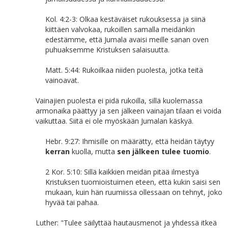
Kol. 4:2-3: Olkaa kestäväiset rukouksessa ja siinä
kiittäen valvokaa, rukoillen samalla meidänkin
edestämme, että Jumala avaisi meille sanan oven
puhuaksemme Kristuksen salaisuutta.
Matt. 5:44: Rukoilkaa niiden puolesta, jotka teitä
vainoavat.
Vainajien puolesta ei pidä rukoilla, sillä kuolemassa
armonaika päättyy ja sen jälkeen vainajan tilaan ei voida
vaikuttaa. Siitä ei ole myöskään Jumalan käskyä.
Hebr. 9:27: Ihmisille on määrätty, että heidän täytyy
kerran
kuolla, mutta
sen jälkeen tulee tuomio
.
2 Kor. 5:10: Sillä kaikkien meidän pitää ilmestyä
Kristuksen tuomioistuimen eteen, että kukin saisi sen
mukaan, kuin hän ruumiissa ollessaan on tehnyt, joko
hyvää tai pahaa.
Luther: "Tulee säilyttää hautausmenot ja yhdessä itkeä