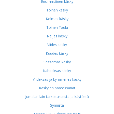
Ensimmäinen käsky
Toinen käsky
Kolmas käsky
Toinen Taulu
Neljäs käsky
Viides käsky
Kuudes käsky
Seitsemäs käsky
Kahdeksas käsky
Yhdeksäs ja kymmenes käsky
Käskyjen päätössanat
Jumalan lain tarkoituksesta ja käytöstä
Synnistä
Toinen luku, uskontunnustus