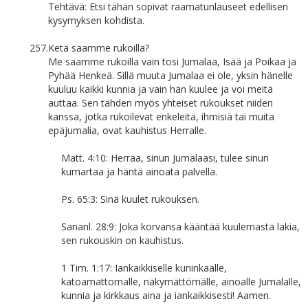
Tehtävä: Etsi tähän sopivat raamatunlauseet edellisen
kysymyksen kohdista.
257.
Ketä saamme rukoilla?
Me saamme rukoilla vain tosi Jumalaa, Isää ja Poikaa ja
Pyhää Henkeä. Sillä muuta Jumalaa ei ole, yksin hänelle
kuuluu kaikki kunnia ja vain hän kuulee ja voi meitä
auttaa. Sen tähden myös yhteiset rukoukset niiden
kanssa, jotka rukoilevat enkeleitä, ihmisiä tai muita
epäjumalia, ovat kauhistus Herralle.
Matt. 4:10: Herraa, sinun Jumalaasi, tulee sinun
kumartaa ja häntä ainoata palvella.
Ps. 65:3: Sinä kuulet rukouksen.
Sananl. 28:9: Joka korvansa kääntää kuulemasta lakia,
sen rukouskin on kauhistus.
1 Tim. 1:17: Iankaikkiselle kuninkaalle,
katoamattomalle, näkymättömälle, ainoalle Jumalalle,
kunnia ja kirkkaus aina ja iankaikkisesti! Aamen.