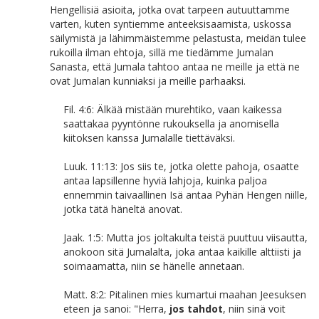
Hengellisiä asioita, jotka ovat tarpeen autuuttamme
varten, kuten syntiemme anteeksisaamista, uskossa
säilymistä ja lähimmäistemme pelastusta, meidän tulee
rukoilla ilman ehtoja, sillä me tiedämme Jumalan
Sanasta, että Jumala tahtoo antaa ne meille ja että ne
ovat Jumalan kunniaksi ja meille parhaaksi.
Fil. 4:6: Älkää mistään murehtiko, vaan kaikessa
saattakaa pyyntönne rukouksella ja anomisella
kiitoksen kanssa Jumalalle tiettäväksi.
Luuk. 11:13: Jos siis te, jotka olette pahoja, osaatte
antaa lapsillenne hyviä lahjoja, kuinka paljoa
ennemmin taivaallinen Isä antaa Pyhän Hengen niille,
jotka tätä häneltä anovat.
Jaak. 1:5: Mutta jos joltakulta teistä puuttuu viisautta,
anokoon sitä Jumalalta, joka antaa kaikille alttiisti ja
soimaamatta, niin se hänelle annetaan.
Matt. 8:2: Pitalinen mies kumartui maahan Jeesuksen
eteen ja sanoi: "Herra,
jos tahdot
, niin sinä voit