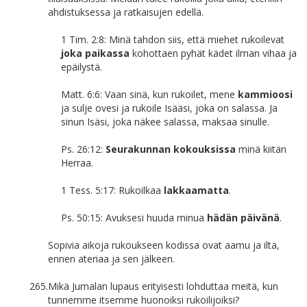
ahdistuksessa ja ratkaisujen edellä.
1 Tim. 2:8: Minä tahdon siis, että miehet rukoilevat
joka paikassa
kohottaen pyhät kädet ilman vihaa ja
epäilystä.
Matt. 6:6: Vaan sinä, kun rukoilet, mene
kammioosi
ja sulje ovesi ja rukoile Isääsi, joka on salassa. Ja
sinun Isäsi, joka näkee salassa, maksaa sinulle.
Ps. 26:12:
Seurakunnan kokouksissa
minä kiitän
Herraa.
1 Tess. 5:17: Rukoilkaa
lakkaamatta
.
Ps. 50:15: Avuksesi huuda minua
hädän päivänä
.
Sopivia aikoja rukoukseen kodissa ovat aamu ja ilta,
ennen ateriaa ja sen jälkeen.
265.
Mikä Jumalan lupaus erityisesti lohduttaa meitä, kun
tunnemme itsemme huonoiksi rukoilijoiksi?