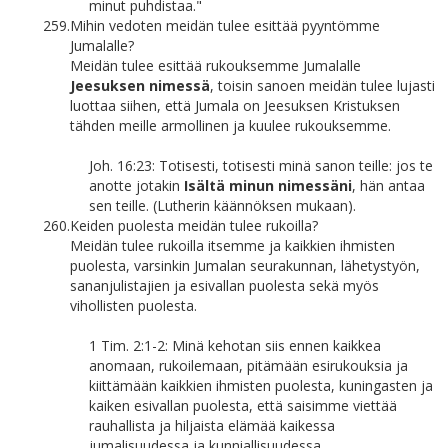
minut puhdistaa."
259.
Mihin vedoten meidän tulee esittää pyyntömme
Jumalalle?
Meidän tulee esittää rukouksemme Jumalalle
Jeesuksen nimessä
, toisin sanoen meidän tulee lujasti
luottaa siihen, että Jumala on Jeesuksen Kristuksen
tähden meille armollinen ja kuulee rukouksemme.
Joh. 16:23: Totisesti, totisesti minä sanon teille: jos te
anotte jotakin
Isältä minun nimessäni
, hän antaa
sen teille. (Lutherin käännöksen mukaan).
260.
Keiden puolesta meidän tulee rukoilla?
Meidän tulee rukoilla itsemme ja kaikkien ihmisten
puolesta, varsinkin Jumalan seurakunnan, lähetystyön,
sananjulistajien ja esivallan puolesta sekä myös
vihollisten puolesta.
1 Tim. 2:1-2: Minä kehotan siis ennen kaikkea
anomaan, rukoilemaan, pitämään esirukouksia ja
kiittämään kaikkien ihmisten puolesta, kuningasten ja
kaiken esivallan puolesta, että saisimme viettää
rauhallista ja hiljaista elämää kaikessa
jumalisuudessa ja kunniallisuudessa.