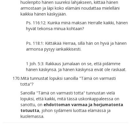
huolenpito hänen suureksi lahjakseen, kiittää hänen
armostaan ja läpi koko elämäni noudattaa mielelläni
kaikkia hänen käskyjään.
Ps. 116:12: Kuinka minä maksan Herralle kaikki, hänen
hyvät tekonsa minua kohtaan?
Ps. 118:1: Kiittäkää Herraa, sillä hän on hyvä ja hänen
armonsa pysyy iankaikkisesti.
1 Joh. 5:3: Rakkaus Jumalaan on se, että pidämme
hänen käskynsä. Ja hänen käskynsä eivät ole raskaat.
170.
Mitä tunnustat lopuksi sanoilla "Tämä on varmasti
totta"?
Sanoilla "Tämä on varmasti totta" tunnustan vielä
lopuksi, että kaikki, mitä tässä uskonkappaleessa on
sanottu, on
ehdottoman varmaa ja horjumatonta
totuutta
, johon sydämeni luottaa elämässä ja
kuolemassa.