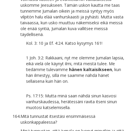
uskomme Jeesukseen. Tämän uskon kautta me taas
tunnemme Jumalan oikein ja meissä syntyy myös
vilpitön halu elää vanhurskaasti ja pyhästi. Mutta vasta
taivaassa, kun usko muuttuu näkemiseksi eikä meissä
ole enää syntiä, Jumalan kuva vallitsee meissä
täydellisenä.
Kol. 3: 10 ja Ef. 4:24. Katso kysymys 161!
1 Joh. 3:2: Rakkaani, nyt me olemme Jumalan lapsia,
eikä vielä ole käynyt ilmi, mitä meistä tulee. Me
tiedämme tulevamme
hänen kaltaisikseen
, kun
hän ilmestyy, sillä me saamme nähdä hänet
sellaisena kuin hän on.
Ps. 17:15: Mutta minä saan nähdä sinun kasvosi
vanhurskaudessa, herätessäni ravita itseni sinun
muotosi katselemisella.
164.
Mitä tunnustat itsestäsi ensimmäisessä
uskonkappaleessa?
Minä tunnustan, että Jumala on luonut minutkin ja että