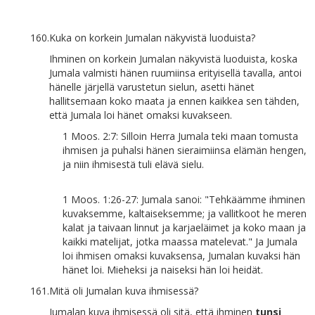
160.
Kuka on korkein Jumalan näkyvistä luoduista?
Ihminen on korkein Jumalan näkyvistä luoduista, koska
Jumala valmisti hänen ruumiinsa erityisellä tavalla, antoi
hänelle järjellä varustetun sielun, asetti hänet
hallitsemaan koko maata ja ennen kaikkea sen tähden,
että Jumala loi hänet omaksi kuvakseen.
1 Moos. 2:7: Silloin Herra Jumala teki maan tomusta
ihmisen ja puhalsi hänen sieraimiinsa elämän hengen,
ja niin ihmisestä tuli elävä sielu.
1 Moos. 1:26-27: Jumala sanoi: "Tehkäämme ihminen
kuvaksemme, kaltaiseksemme; ja vallitkoot he meren
kalat ja taivaan linnut ja karjaeläimet ja koko maan ja
kaikki matelijat, jotka maassa matelevat." Ja Jumala
loi ihmisen omaksi kuvaksensa, Jumalan kuvaksi hän
hänet loi. Mieheksi ja naiseksi hän loi heidät.
161.
Mitä oli Jumalan kuva ihmisessä?
Jumalan kuva ihmisessä oli sitä, että ihminen
tunsi