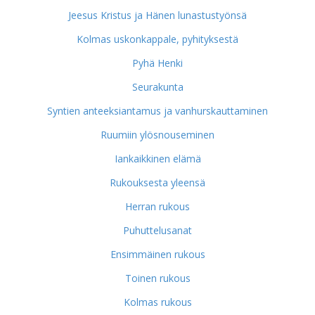
Jeesus Kristus ja Hänen lunastustyönsä
Kolmas uskonkappale, pyhityksestä
Pyhä Henki
Seurakunta
Syntien anteeksiantamus ja vanhurskauttaminen
Ruumiin ylösnouseminen
Iankaikkinen elämä
Rukouksesta yleensä
Herran rukous
Puhuttelusanat
Ensimmäinen rukous
Toinen rukous
Kolmas rukous