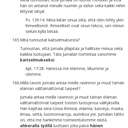
hän on antanut minulle ruumiin ja sielun sekä kaikki niihin
liittyvät lahjat.
Ps. 139:14: Minä kiitän sinua siitä, että olen tehty ylen
ihmeellisesti. Ihmeelliset ovat sinun tekosi, sen minun
sieluni kyllä tietää.
165.
Mitä tunnustat kaitselmuksesta?
Tunnustan, että Jumala ylläpitää ja hallitsee minua sekä
kaikkia luotujaan. Tätä Jumalan toimintaa sanomme
kaitselmukseksi
.
Apt. 17:28: Hänessä me elämme, liikumme ja
olemme.
166.
Millä tavoin Jumala antaa meille ravinnon ja muut tämän
elämän välttämättömät tarpeet?
Jumala antaa meille ravinnon ja muut tämän elämän
välttämättömät tarpeet toisten luotujensa välityksellä.
Hän käyttää siinä toisia ihmisiä, eläimiä, kasveja, maata,
ilmaa, vettä, luonnonvaroja, aurinkoa jne. Jumalan tahto
on, että me hankimme toimeentulomme niistä
ahkeralla työllä
luottaen joka päivä
hänen