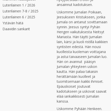
ansainnut kadotuksen.
Luterilainen 1 / 2026
Luterilainen 7-8 / 2025
Uskomme Jumalan Poikaan,
Luterilainen 6 / 2025
Jeesukseen Kristukseen, jonka
Jumala on antanut sovittamaan
Ystävän hätä
synnin. Jeesus syntyi Pyhän
Daavidin sankarit
Hengen vaikutuksesta Neitsyt
Mariasta. Hän täytti Jumalan
lain, kärsi ja kuoli ristillä kaikkien
syntisten edestä. Hän nousi
kuolleista kuoleman voittajana
ja astui taivaaseen Jumalan luo.
Hän on avannut pääsyn
Jumalan yhteyteen uskon
kautta. Hän palaa takaisin
herättämään kuolleet ja
tuomitsemaan kaikki ihmiset.
Epäuskoiset joutuvat
kadotukseen ja uskovat saavat
elää iankaikkisesti Jumalan
kanssa.
Uskomme Pyhään Henkeen.