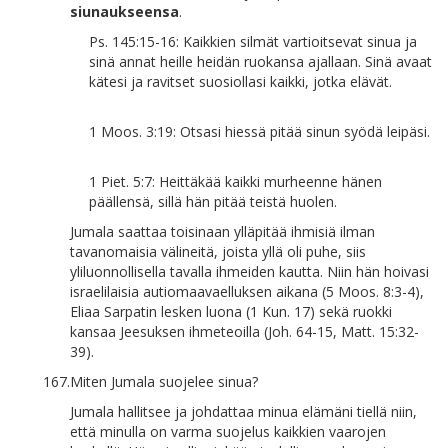
siunaukseensa
.
Ps. 145:15-16: Kaikkien silmät vartioitsevat sinua ja
sinä annat heille heidän ruokansa ajallaan. Sinä avaat
kätesi ja ravitset suosiollasi kaikki, jotka elävät.
1 Moos. 3:19: Otsasi hiessä pitää sinun syödä leipäsi.
1 Piet. 5:7: Heittäkää kaikki murheenne hänen
päällensä, sillä hän pitää teistä huolen.
Jumala saattaa toisinaan ylläpitää ihmisiä ilman
tavanomaisia välineitä, joista yllä oli puhe, siis
yliluonnollisella tavalla ihmeiden kautta. Niin hän hoivasi
israelilaisia autiomaavaelluksen aikana (5 Moos. 8:3-4),
Eliaa Sarpatin lesken luona (1 Kun. 17) sekä ruokki
kansaa Jeesuksen ihmeteoilla (Joh. 64-15, Matt. 15:32-
39).
167.
Miten Jumala suojelee sinua?
Jumala hallitsee ja johdattaa minua elämäni tiellä niin,
että minulla on varma suojelus kaikkien vaarojen