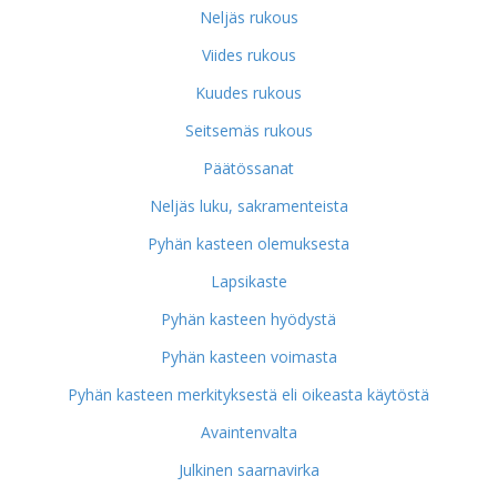
Neljäs rukous
Viides rukous
Kuudes rukous
Seitsemäs rukous
Päätössanat
Neljäs luku, sakramenteista
Pyhän kasteen olemuksesta
Lapsikaste
Pyhän kasteen hyödystä
Pyhän kasteen voimasta
Pyhän kasteen merkityksestä eli oikeasta käytöstä
Avaintenvalta
Julkinen saarnavirka