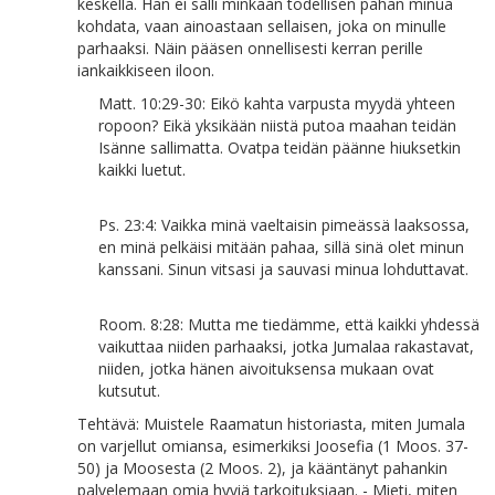
keskellä. Hän ei salli minkään todellisen pahan minua
kohdata, vaan ainoastaan sellaisen, joka on minulle
parhaaksi. Näin pääsen onnellisesti kerran perille
iankaikkiseen iloon.
Matt. 10:29-30: Eikö kahta varpusta myydä yhteen
ropoon? Eikä yksikään niistä putoa maahan teidän
Isänne sallimatta. Ovatpa teidän päänne hiuksetkin
kaikki luetut.
Ps. 23:4: Vaikka minä vaeltaisin pimeässä laaksossa,
en minä pelkäisi mitään pahaa, sillä sinä olet minun
kanssani. Sinun vitsasi ja sauvasi minua lohduttavat.
Room. 8:28: Mutta me tiedämme, että kaikki yhdessä
vaikuttaa niiden parhaaksi, jotka Jumalaa rakastavat,
niiden, jotka hänen aivoituksensa mukaan ovat
kutsutut.
Tehtävä: Muistele Raamatun historiasta, miten Jumala
on varjellut omiansa, esimerkiksi Joosefia (1 Moos. 37-
50) ja Moosesta (2 Moos. 2), ja kääntänyt pahankin
palvelemaan omia hyviä tarkoituksiaan. - Mieti, miten