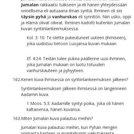
Jumalan
rakkaaksi Isäkseen ja eli hänen yhteydessään
onnellisena eli autuaana ilman syntiä. Ihminen oli siis
täysin pyhä
ja
vanhurskas
eli synnitön. Niin usko, oppi
ja elämä olivat oikeat. Ihminen kadotti kuitenkin Jumalan
kuvan syntiinlankeemuksessa.
Kol. 3: 10: Te olette pukeutuneet uuteen (ihmiseen),
joka uudistuu tietoon Luojansa kuvan mukaan.
Ef. 4:24: Teidän tulee pukea päällenne uusi ihminen,
joka Jumalan mukaan on luotu totuuden
vanhurskauteen ja pyhyyteen.
162.
Kenen kuva ihmisessä on syntiinlankeemuksen jälkeen?
Syntiinlankeemuksen jälkeen ihmisessä on langenneen
Aadamin kuva.
1 Moos. 5:3: Aadamille syntyi poika, joka oli hänen
kaltaisensa, hänen kuvansa.
163.
Miten Jumalan kuva palautuu meihin?
Jumalan kuva palautuu meihin, kun Pyhän Hengen
voimasta kasteen ja evankeliumin vaikutuksesta