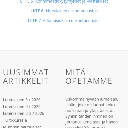
LIITE 5, Konfirmaatiokysymykset ja -vastaukset
LIITE 6, Nikealainen uskontunnustus
LIITE 7, Athanasioksen uskontunnustus
UUSIMMAT
MITÄ
ARTIKKELIT
OPETAMME
Uskomme hyvään Jumalaan,
Luterilainen 5 / 2026
Isään, joka on luonut koko
Luterilainen 4 / 2026
maailman ja ylläpitää sitä.
Luterilainen 2-3 / 2026
Synnin tähden ihminen on
Tulitikkurasia
joutunut Jumalasta ja hänen
Mummin hautajaiset
hyvyydestään eroon ja