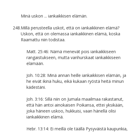
Minä uskon ... iankaikkisen elämän.
248.
Millä perusteella uskot, että on iankaikkinen elämä?
Uskon, että on olemassa iankaikkinen elämä, koska
Raamattu niin todistaa.
Matt. 25:46: Nämä menevät pois iankaikkiseen
rangaistukseen, mutta vanhurskaat iankaikkiseen
elämään.
Joh. 10:28: Minä annan heille iankaikkisen elämän, ja
he eivät ikinä huku, eikä kukaan ryöstä heitä minun
kädestäni.
Joh. 3:16: Sillä niin on Jumala maailmaa rakastanut,
että hän antoi ainokaisen Poikansa, ettei yksikään,
joka häneen uskoo, hukkuisi, vaan hänellä olisi
iankaikkinen elämä.
Hebr. 13:14: Ei meillä ole täällä Pysyväistä kaupunkia,