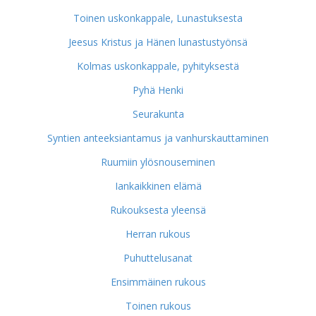
Toinen uskonkappale, Lunastuksesta
Jeesus Kristus ja Hänen lunastustyönsä
Kolmas uskonkappale, pyhityksestä
Pyhä Henki
Seurakunta
Syntien anteeksiantamus ja vanhurskauttaminen
Ruumiin ylösnouseminen
Iankaikkinen elämä
Rukouksesta yleensä
Herran rukous
Puhuttelusanat
Ensimmäinen rukous
Toinen rukous