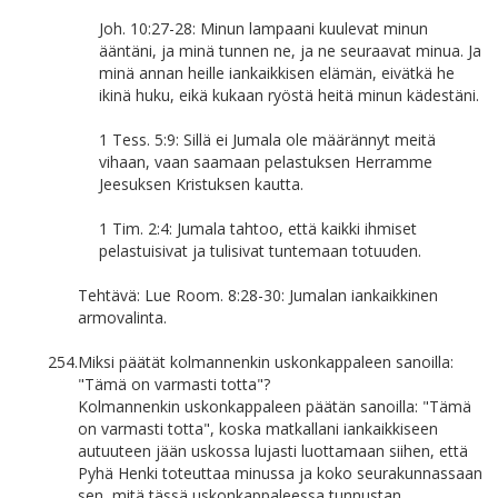
Joh. 10:27-28: Minun lampaani kuulevat minun
ääntäni, ja minä tunnen ne, ja ne seuraavat minua. Ja
minä annan heille iankaikkisen elämän, eivätkä he
ikinä huku, eikä kukaan ryöstä heitä minun kädestäni.
1 Tess. 5:9: Sillä ei Jumala ole määrännyt meitä
vihaan, vaan saamaan pelastuksen Herramme
Jeesuksen Kristuksen kautta.
1 Tim. 2:4: Jumala tahtoo, että kaikki ihmiset
pelastuisivat ja tulisivat tuntemaan totuuden.
Tehtävä: Lue Room. 8:28-30: Jumalan iankaikkinen
armovalinta.
254.
Miksi päätät kolmannenkin uskonkappaleen sanoilla:
"Tämä on varmasti totta"?
Kolmannenkin uskonkappaleen päätän sanoilla: "Tämä
on varmasti totta", koska matkallani iankaikkiseen
autuuteen jään uskossa lujasti luottamaan siihen, että
Pyhä Henki toteuttaa minussa ja koko seurakunnassaan
sen, mitä tässä uskonkappaleessa tunnustan.