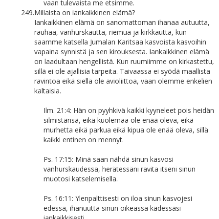
vaan tulevaista me etsimme.
249.
Millaista on iankaikkinen elämä?
Iankaikkinen elämä on sanomattoman ihanaa autuutta,
rauhaa, vanhurskautta, riemua ja kirkkautta, kun
saamme katsella Jumalan Karitsaa kasvoista kasvoihin
vapaina synnistä ja sen kirouksesta. Iankaikkinen elämä
on laadultaan hengellistä. Kun ruumiimme on kirkastettu,
sillä ei ole ajallisia tarpeita. Taivaassa ei syödä maallista
ravintoa eikä siellä ole avioliittoa, vaan olemme enkelien
kaltaisia.
Ilm. 21:4: Hän on pyyhkivä kaikki kyyneleet pois heidän
silmistänsä, eikä kuolemaa ole enää oleva, eikä
murhetta eikä parkua eikä kipua ole enää oleva, sillä
kaikki entinen on mennyt.
Ps. 17:15: Minä saan nähdä sinun kasvosi
vanhurskaudessa, herätessäni ravita itseni sinun
muotosi katselemisella.
Ps. 16:11: Ylenpalttisesti on iloa sinun kasvojesi
edessä, ihanuutta sinun oikeassa kädessäsi
iankaikkisesti.