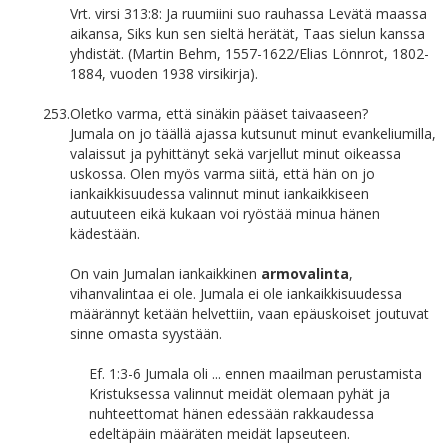
Vrt. virsi 313:8: Ja ruumiini suo rauhassa Levätä maassa
aikansa, Siks kun sen sieltä herätät, Taas sielun kanssa
yhdistät. (Martin Behm, 1557-1622/Elias Lönnrot, 1802-
1884, vuoden 1938 virsikirja).
253.
Oletko varma, että sinäkin pääset taivaaseen?
Jumala on jo täällä ajassa kutsunut minut evankeliumilla,
valaissut ja pyhittänyt sekä varjellut minut oikeassa
uskossa. Olen myös varma siitä, että hän on jo
iankaikkisuudessa valinnut minut iankaikkiseen
autuuteen eikä kukaan voi ryöstää minua hänen
kädestään.
On vain Jumalan iankaikkinen
armovalinta
,
vihanvalintaa ei ole. Jumala ei ole iankaikkisuudessa
määrännyt ketään helvettiin, vaan epäuskoiset joutuvat
sinne omasta syystään.
Ef. 1:3-6 Jumala oli ... ennen maailman perustamista
Kristuksessa valinnut meidät olemaan pyhät ja
nuhteettomat hänen edessään rakkaudessa
edeltäpäin määräten meidät lapseuteen.