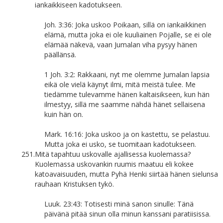
iankaikkiseen kadotukseen.
Joh. 3:36: Joka uskoo Poikaan, sillä on iankaikkinen
elämä, mutta joka ei ole kuuliainen Pojalle, se ei ole
elämää näkevä, vaan Jumalan viha pysyy hänen
päällänsä.
1 Joh. 3:2: Rakkaani, nyt me olemme Jumalan lapsia
eikä ole vielä käynyt ilmi, mitä meistä tulee. Me
tiedämme tulevamme hänen kaltaisikseen, kun hän
ilmestyy, sillä me saamme nähdä hänet sellaisena
kuin hän on.
Mark. 16:16: Joka uskoo ja on kastettu, se pelastuu.
Mutta joka ei usko, se tuomitaan kadotukseen.
251.
Mitä tapahtuu uskovalle ajallisessa kuolemassa?
Kuolemassa uskovankin ruumis maatuu eli kokee
katoavaisuuden, mutta Pyhä Henki siirtää hänen sielunsa
rauhaan Kristuksen tykö.
Luuk. 23:43: Totisesti minä sanon sinulle: Tänä
päivänä pitää sinun olla minun kanssani paratiisissa.