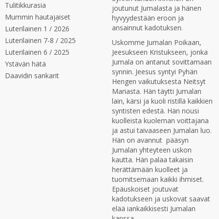
Tulitikkurasia
joutunut Jumalasta ja hänen
Mummin hautajaiset
hyvyydestään eroon ja
ansainnut kadotuksen.
Luterilainen 1 / 2026
Luterilainen 7-8 / 2025
Uskomme Jumalan Poikaan,
Luterilainen 6 / 2025
Jeesukseen Kristukseen, jonka
Jumala on antanut sovittamaan
Ystävän hätä
synnin. Jeesus syntyi Pyhän
Daavidin sankarit
Hengen vaikutuksesta Neitsyt
Mariasta. Hän täytti Jumalan
lain, kärsi ja kuoli ristillä kaikkien
syntisten edestä. Hän nousi
kuolleista kuoleman voittajana
ja astui taivaaseen Jumalan luo.
Hän on avannut pääsyn
Jumalan yhteyteen uskon
kautta. Hän palaa takaisin
herättämään kuolleet ja
tuomitsemaan kaikki ihmiset.
Epäuskoiset joutuvat
kadotukseen ja uskovat saavat
elää iankaikkisesti Jumalan
kanssa.