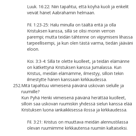
Luuk. 16:22: Niin tapahtui, että köyhä kuoli ja enkelit
veivät hänet Aabrahamin helmaan.
Fil. 1:23-25: Halu minulla on täältä eritä ja olla
Kristuksen kanssa, sillä se olisi monin verroin
parempi; mutta teidän tähtenne on viipymiseni lihassa
tarpeellisempi, ja kun olen tästä varma, tiedän jääväni
eloon.
Koi. 3:3-4: Sillä te olette kuolleet, ja teidän elämänne
on kätkettynä Kristuksen kanssa Jumalassa. Kun
Kristus, meidän elämämme, ilmestyy, silloin tekin
ilmestytte hänen kanssaan kirkkaudessa.
252.
Mitä tapahtuu viimeisenä päivänä uskovan sielulle ja
ruumiille?
Kun Pyhä Henki viimeisenä päivänä herättää kuolleet,
silloin saa uskovan ruumiskin yhdessä sielun kanssa elää
Kristuksen luona iankaikkisessa ilossa ja kirkkaudessa.
Fil. 3:21: Kristus on muuttava meidän alennustilassa
olevan ruumiimme kirkkautensa ruumiin kaltaiseksi.