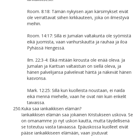
Room. 8:18: Tämän nykyisen ajan kärsimykset eivät
ole verrattavat siihen kirkkauteen, joka on ilmestyvä
meihin.
Room. 14:17: Sillä ei Jumalan valtakunta ole syömistä
eikä juomista, vaan vanhurskautta ja rauhaa ja iloa
Pyhässä Hengessä.
Ilm. 22:3-4: Eikä mitään kirousta ole enää oleva. Ja
Jumalan ja Karitsan valtaistuin on siellä oleva, ja
hänen palvelijansa palvelevat häntä ja näkevät hänen
kasvonsa.
Mark. 12:25: Sillä kun kuolleista noustaan, ei naida
eikä mennä miehelle, vaan he ovat niin kuin enkelit
taivaissa.
250.
Kuka saa iankaikkisen elämän?
Iankaikkisen elämän saa jokainen Kristukseen uskova. Se
on omanamme jo nyt uskon kautta, mutta täydellisenä
se toteutuu vasta taivaassa. Epäuskossa kuolleet eivät
pääse iankaikkiseen elämään, vaan joutuvat